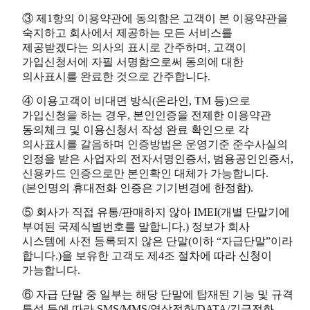
③ 제1항의 이용약관에 동의함은 고객이 본 이용약관을
숙지하고 회사에서 제공하는 모든 서비스를
제공받겠다는 의사의 표시로 간주하며, 고객이
가입신청서에 자필 서명함으로써 동의에 대한
의사표시를 완료한 것으로 간주합니다.
④ 이용고객이 비대면 방식(온라인, TM 등)으로
가입신청을 하는 경우, 본인인증을 전제한 이용약관
동의체크 및 이용신청서 작성 완료 확인으로 각
의사표시를 갈음하며 인증방법은 운영기준 준수사실의
인정을 받은 사업자의 전자서명인증서, 범용공인인증서,
신용카드 인증으로만 본인확인 대체가 가능합니다.
(본인명의 휴대전화 인증은 기기변경에 한정함).
⑤ 회사가 직접 유통/판매하지 않아 IMEI(개별 단말기에
부여된 국제식별번호를 말합니다.) 정보가 회사
시스템에 사전 등록되지 않은 단말(이하 “자급단말”이라
합니다.)을 보유한 고객도 제4조 절차에 따라 신청이
가능합니다.
⑥ 자급 단말 중 일부는 해당 단말에 탑재된 기능 및 규격
특성 등에 따라 SMS/MMS/영상전화/DATA/긴급전화