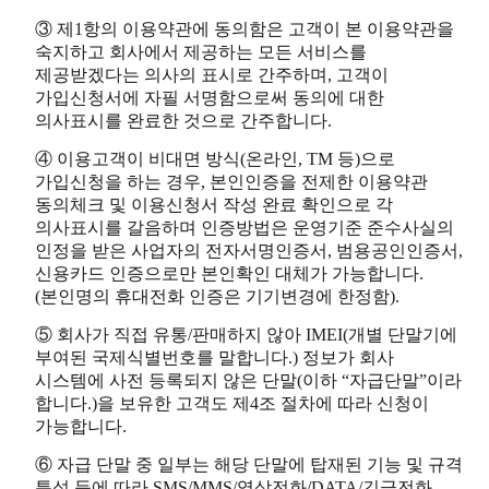
③ 제1항의 이용약관에 동의함은 고객이 본 이용약관을
숙지하고 회사에서 제공하는 모든 서비스를
제공받겠다는 의사의 표시로 간주하며, 고객이
가입신청서에 자필 서명함으로써 동의에 대한
의사표시를 완료한 것으로 간주합니다.
④ 이용고객이 비대면 방식(온라인, TM 등)으로
가입신청을 하는 경우, 본인인증을 전제한 이용약관
동의체크 및 이용신청서 작성 완료 확인으로 각
의사표시를 갈음하며 인증방법은 운영기준 준수사실의
인정을 받은 사업자의 전자서명인증서, 범용공인인증서,
신용카드 인증으로만 본인확인 대체가 가능합니다.
(본인명의 휴대전화 인증은 기기변경에 한정함).
⑤ 회사가 직접 유통/판매하지 않아 IMEI(개별 단말기에
부여된 국제식별번호를 말합니다.) 정보가 회사
시스템에 사전 등록되지 않은 단말(이하 “자급단말”이라
합니다.)을 보유한 고객도 제4조 절차에 따라 신청이
가능합니다.
⑥ 자급 단말 중 일부는 해당 단말에 탑재된 기능 및 규격
특성 등에 따라 SMS/MMS/영상전화/DATA/긴급전화