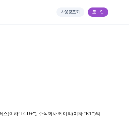
사용량조회
로그인
이하“LGU+”), 주식회사 케이티(이하 "KT")의