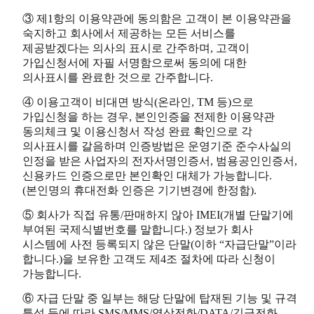
③ 제1항의 이용약관에 동의함은 고객이 본 이용약관을
숙지하고 회사에서 제공하는 모든 서비스를
제공받겠다는 의사의 표시로 간주하며, 고객이
가입신청서에 자필 서명함으로써 동의에 대한
의사표시를 완료한 것으로 간주합니다.
④ 이용고객이 비대면 방식(온라인, TM 등)으로
가입신청을 하는 경우, 본인인증을 전제한 이용약관
동의체크 및 이용신청서 작성 완료 확인으로 각
의사표시를 갈음하며 인증방법은 운영기준 준수사실의
인정을 받은 사업자의 전자서명인증서, 범용공인인증서,
신용카드 인증으로만 본인확인 대체가 가능합니다.
(본인명의 휴대전화 인증은 기기변경에 한정함).
⑤ 회사가 직접 유통/판매하지 않아 IMEI(개별 단말기에
부여된 국제식별번호를 말합니다.) 정보가 회사
시스템에 사전 등록되지 않은 단말(이하 “자급단말”이라
합니다.)을 보유한 고객도 제4조 절차에 따라 신청이
가능합니다.
⑥ 자급 단말 중 일부는 해당 단말에 탑재된 기능 및 규격
특성 등에 따라 SMS/MMS/영상전화/DATA/긴급전화