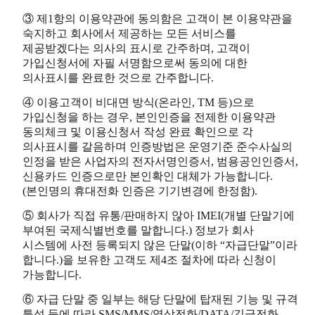
③ 제1항의 이용약관에 동의함은 고객이 본 이용약관을
숙지하고 회사에서 제공하는 모든 서비스를
제공받겠다는 의사의 표시로 간주하며, 고객이
가입신청서에 자필 서명함으로써 동의에 대한
의사표시를 완료한 것으로 간주합니다.
④ 이용고객이 비대면 방식(온라인, TM 등)으로
가입신청을 하는 경우, 본인인증을 전제한 이용약관
동의체크 및 이용신청서 작성 완료 확인으로 각
의사표시를 갈음하며 인증방법은 운영기준 준수사실의
인정을 받은 사업자의 전자서명인증서, 범용공인인증서,
신용카드 인증으로만 본인확인 대체가 가능합니다.
(본인명의 휴대전화 인증은 기기변경에 한정함).
⑤ 회사가 직접 유통/판매하지 않아 IMEI(개별 단말기에
부여된 국제식별번호를 말합니다.) 정보가 회사
시스템에 사전 등록되지 않은 단말(이하 “자급단말”이라
합니다.)을 보유한 고객도 제4조 절차에 따라 신청이
가능합니다.
⑥ 자급 단말 중 일부는 해당 단말에 탑재된 기능 및 규격
특성 등에 따라 SMS/MMS/영상전화/DATA/긴급전화