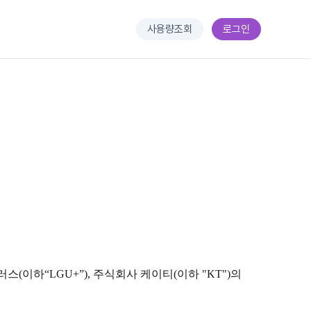
사용량조회
로그인
이하“LGU+”), 주식회사 케이티(이하 "KT")의