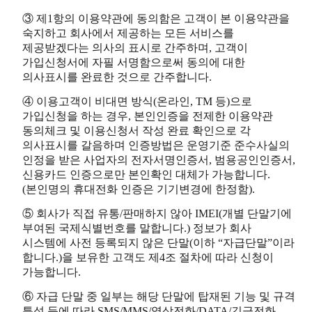
③ 제1항의 이용약관에 동의함은 고객이 본 이용약관을
숙지하고 회사에서 제공하는 모든 서비스를
제공받겠다는 의사의 표시로 간주하며, 고객이
가입신청서에 자필 서명함으로써 동의에 대한
의사표시를 완료한 것으로 간주합니다.
④ 이용고객이 비대면 방식(온라인, TM 등)으로
가입신청을 하는 경우, 본인인증을 전제한 이용약관
동의체크 및 이용신청서 작성 완료 확인으로 각
의사표시를 갈음하며 인증방법은 운영기준 준수사실의
인정을 받은 사업자의 전자서명인증서, 범용공인인증서,
신용카드 인증으로만 본인확인 대체가 가능합니다.
(본인명의 휴대전화 인증은 기기변경에 한정함).
⑤ 회사가 직접 유통/판매하지 않아 IMEI(개별 단말기에
부여된 국제식별번호를 말합니다.) 정보가 회사
시스템에 사전 등록되지 않은 단말(이하 “자급단말”이라
합니다.)을 보유한 고객도 제4조 절차에 따라 신청이
가능합니다.
⑥ 자급 단말 중 일부는 해당 단말에 탑재된 기능 및 규격
특성 등에 따라 SMS/MMS/영상전화/DATA/긴급전화