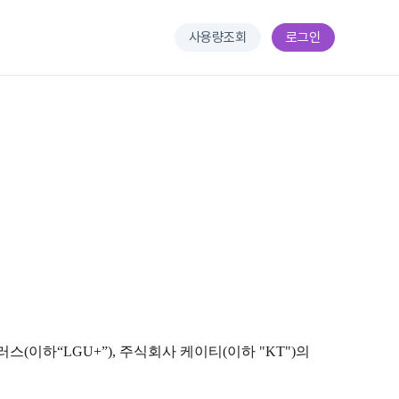
사용량조회
로그인
이하“LGU+”), 주식회사 케이티(이하 "KT")의