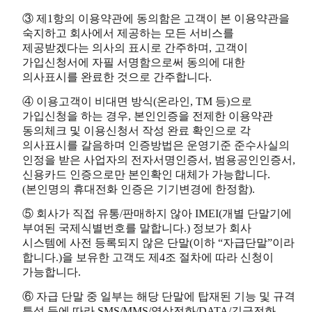
③ 제1항의 이용약관에 동의함은 고객이 본 이용약관을
숙지하고 회사에서 제공하는 모든 서비스를
제공받겠다는 의사의 표시로 간주하며, 고객이
가입신청서에 자필 서명함으로써 동의에 대한
의사표시를 완료한 것으로 간주합니다.
④ 이용고객이 비대면 방식(온라인, TM 등)으로
가입신청을 하는 경우, 본인인증을 전제한 이용약관
동의체크 및 이용신청서 작성 완료 확인으로 각
의사표시를 갈음하며 인증방법은 운영기준 준수사실의
인정을 받은 사업자의 전자서명인증서, 범용공인인증서,
신용카드 인증으로만 본인확인 대체가 가능합니다.
(본인명의 휴대전화 인증은 기기변경에 한정함).
⑤ 회사가 직접 유통/판매하지 않아 IMEI(개별 단말기에
부여된 국제식별번호를 말합니다.) 정보가 회사
시스템에 사전 등록되지 않은 단말(이하 “자급단말”이라
합니다.)을 보유한 고객도 제4조 절차에 따라 신청이
가능합니다.
⑥ 자급 단말 중 일부는 해당 단말에 탑재된 기능 및 규격
특성 등에 따라 SMS/MMS/영상전화/DATA/긴급전화