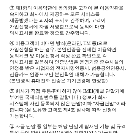
③ 제1항의 이용약관에 동의함은 고객이 본 이용약관을
숙지하고 회사에서 제공하는 모든 서비스를
제공받겠다는 의사의 표시로 간주하며, 고객이
가입신청서에 자필 서명함으로써 동의에 대한
의사표시를 완료한 것으로 간주합니다.
④ 이용고객이 비대면 방식(온라인, TM 등)으로
가입신청을 하는 경우, 본인인증을 전제한 이용약관
동의체크 및 이용신청서 작성 완료 확인으로 각
의사표시를 갈음하며 인증방법은 운영기준 준수사실의
인정을 받은 사업자의 전자서명인증서, 범용공인인증서,
신용카드 인증으로만 본인확인 대체가 가능합니다.
(본인명의 휴대전화 인증은 기기변경에 한정함).
⑤ 회사가 직접 유통/판매하지 않아 IMEI(개별 단말기에
부여된 국제식별번호를 말합니다.) 정보가 회사
시스템에 사전 등록되지 않은 단말(이하 “자급단말”이라
합니다.)을 보유한 고객도 제4조 절차에 따라 신청이
가능합니다.
⑥ 자급 단말 중 일부는 해당 단말에 탑재된 기능 및 규격
특성 등에 따라 SMS/MMS/영상전화/DATA/긴급전화