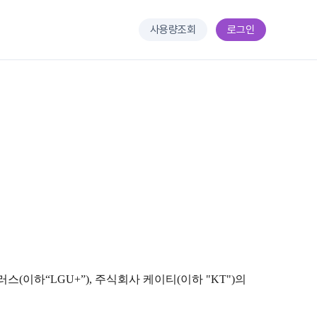
사용량조회
로그인
이하“LGU+”), 주식회사 케이티(이하 "KT")의