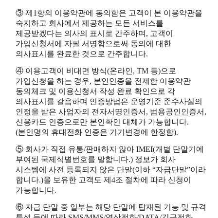
③ 제1항의 이용약관에 동의함은 고객이 본 이용약관을
숙지하고 회사에서 제공하는 모든 서비스를
제공받겠다는 의사의 표시로 간주하며, 고객이
가입신청서에 자필 서명함으로써 동의에 대한
의사표시를 완료한 것으로 간주합니다.
④ 이용고객이 비대면 방식(온라인, TM 등)으로
가입신청을 하는 경우, 본인인증을 전제한 이용약관
동의체크 및 이용신청서 작성 완료 확인으로 각
의사표시를 갈음하며 인증방법은 운영기준 준수사실의
인정을 받은 사업자의 전자서명인증서, 범용공인인증서,
신용카드 인증으로만 본인확인 대체가 가능합니다.
(본인명의 휴대전화 인증은 기기변경에 한정함).
⑤ 회사가 직접 유통/판매하지 않아 IMEI(개별 단말기에
부여된 국제식별번호를 말합니다.) 정보가 회사
시스템에 사전 등록되지 않은 단말(이하 “자급단말”이라
합니다.)을 보유한 고객도 제4조 절차에 따라 신청이
가능합니다.
⑥ 자급 단말 중 일부는 해당 단말에 탑재된 기능 및 규격
특성 등에 따라 SMS/MMS/영상전화/DATA/긴급전화