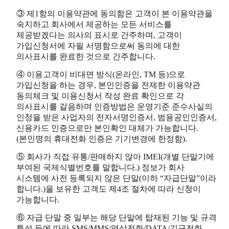
③ 제1항의 이용약관에 동의함은 고객이 본 이용약관을
숙지하고 회사에서 제공하는 모든 서비스를
제공받겠다는 의사의 표시로 간주하며, 고객이
가입신청서에 자필 서명함으로써 동의에 대한
의사표시를 완료한 것으로 간주합니다.
④ 이용고객이 비대면 방식(온라인, TM 등)으로
가입신청을 하는 경우, 본인인증을 전제한 이용약관
동의체크 및 이용신청서 작성 완료 확인으로 각
의사표시를 갈음하며 인증방법은 운영기준 준수사실의
인정을 받은 사업자의 전자서명인증서, 범용공인인증서,
신용카드 인증으로만 본인확인 대체가 가능합니다.
(본인명의 휴대전화 인증은 기기변경에 한정함).
⑤ 회사가 직접 유통/판매하지 않아 IMEI(개별 단말기에
부여된 국제식별번호를 말합니다.) 정보가 회사
시스템에 사전 등록되지 않은 단말(이하 “자급단말”이라
합니다.)을 보유한 고객도 제4조 절차에 따라 신청이
가능합니다.
⑥ 자급 단말 중 일부는 해당 단말에 탑재된 기능 및 규격
특성 등에 따라 SMS/MMS/영상전화/DATA/긴급전화