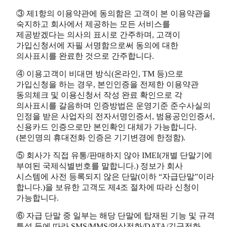
③ 제1항의 이용약관에 동의함은 고객이 본 이용약관을
숙지하고 회사에서 제공하는 모든 서비스를
제공받겠다는 의사의 표시로 간주하며, 고객이
가입신청서에 자필 서명함으로써 동의에 대한
의사표시를 완료한 것으로 간주합니다.
④ 이용고객이 비대면 방식(온라인, TM 등)으로
가입신청을 하는 경우, 본인인증을 전제한 이용약관
동의체크 및 이용신청서 작성 완료 확인으로 각
의사표시를 갈음하며 인증방법은 운영기준 준수사실의
인정을 받은 사업자의 전자서명인증서, 범용공인인증서,
신용카드 인증으로만 본인확인 대체가 가능합니다.
(본인명의 휴대전화 인증은 기기변경에 한정함).
⑤ 회사가 직접 유통/판매하지 않아 IMEI(개별 단말기에
부여된 국제식별번호를 말합니다.) 정보가 회사
시스템에 사전 등록되지 않은 단말(이하 “자급단말”이라
합니다.)을 보유한 고객도 제4조 절차에 따라 신청이
가능합니다.
⑥ 자급 단말 중 일부는 해당 단말에 탑재된 기능 및 규격
특성 등에 따라 SMS/MMS/영상전화/DATA/긴급전화