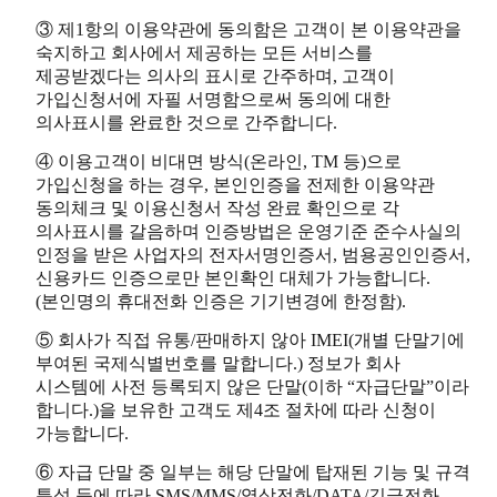
③ 제1항의 이용약관에 동의함은 고객이 본 이용약관을
숙지하고 회사에서 제공하는 모든 서비스를
제공받겠다는 의사의 표시로 간주하며, 고객이
가입신청서에 자필 서명함으로써 동의에 대한
의사표시를 완료한 것으로 간주합니다.
④ 이용고객이 비대면 방식(온라인, TM 등)으로
가입신청을 하는 경우, 본인인증을 전제한 이용약관
동의체크 및 이용신청서 작성 완료 확인으로 각
의사표시를 갈음하며 인증방법은 운영기준 준수사실의
인정을 받은 사업자의 전자서명인증서, 범용공인인증서,
신용카드 인증으로만 본인확인 대체가 가능합니다.
(본인명의 휴대전화 인증은 기기변경에 한정함).
⑤ 회사가 직접 유통/판매하지 않아 IMEI(개별 단말기에
부여된 국제식별번호를 말합니다.) 정보가 회사
시스템에 사전 등록되지 않은 단말(이하 “자급단말”이라
합니다.)을 보유한 고객도 제4조 절차에 따라 신청이
가능합니다.
⑥ 자급 단말 중 일부는 해당 단말에 탑재된 기능 및 규격
특성 등에 따라 SMS/MMS/영상전화/DATA/긴급전화