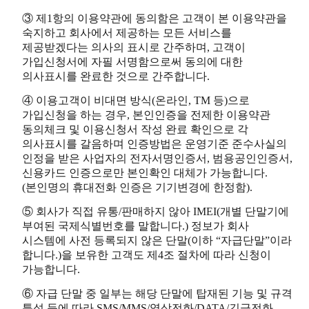
③ 제1항의 이용약관에 동의함은 고객이 본 이용약관을
숙지하고 회사에서 제공하는 모든 서비스를
제공받겠다는 의사의 표시로 간주하며, 고객이
가입신청서에 자필 서명함으로써 동의에 대한
의사표시를 완료한 것으로 간주합니다.
④ 이용고객이 비대면 방식(온라인, TM 등)으로
가입신청을 하는 경우, 본인인증을 전제한 이용약관
동의체크 및 이용신청서 작성 완료 확인으로 각
의사표시를 갈음하며 인증방법은 운영기준 준수사실의
인정을 받은 사업자의 전자서명인증서, 범용공인인증서,
신용카드 인증으로만 본인확인 대체가 가능합니다.
(본인명의 휴대전화 인증은 기기변경에 한정함).
⑤ 회사가 직접 유통/판매하지 않아 IMEI(개별 단말기에
부여된 국제식별번호를 말합니다.) 정보가 회사
시스템에 사전 등록되지 않은 단말(이하 “자급단말”이라
합니다.)을 보유한 고객도 제4조 절차에 따라 신청이
가능합니다.
⑥ 자급 단말 중 일부는 해당 단말에 탑재된 기능 및 규격
특성 등에 따라 SMS/MMS/영상전화/DATA/긴급전화