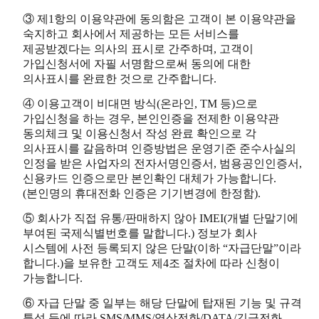
③ 제1항의 이용약관에 동의함은 고객이 본 이용약관을
숙지하고 회사에서 제공하는 모든 서비스를
제공받겠다는 의사의 표시로 간주하며, 고객이
가입신청서에 자필 서명함으로써 동의에 대한
의사표시를 완료한 것으로 간주합니다.
④ 이용고객이 비대면 방식(온라인, TM 등)으로
가입신청을 하는 경우, 본인인증을 전제한 이용약관
동의체크 및 이용신청서 작성 완료 확인으로 각
의사표시를 갈음하며 인증방법은 운영기준 준수사실의
인정을 받은 사업자의 전자서명인증서, 범용공인인증서,
신용카드 인증으로만 본인확인 대체가 가능합니다.
(본인명의 휴대전화 인증은 기기변경에 한정함).
⑤ 회사가 직접 유통/판매하지 않아 IMEI(개별 단말기에
부여된 국제식별번호를 말합니다.) 정보가 회사
시스템에 사전 등록되지 않은 단말(이하 “자급단말”이라
합니다.)을 보유한 고객도 제4조 절차에 따라 신청이
가능합니다.
⑥ 자급 단말 중 일부는 해당 단말에 탑재된 기능 및 규격
특성 등에 따라 SMS/MMS/영상전화/DATA/긴급전화