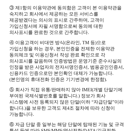
③ 제1항의 이용약관에 동의함은 고객이 본 이용약관을
숙지하고 회사에서 제공하는 모든 서비스를
제공받겠다는 의사의 표시로 간주하며, 고객이
가입신청서에 자필 서명함으로써 동의에 대한
의사표시를 완료한 것으로 간주합니다.
④ 이용고객이 비대면 방식(온라인, TM 등)으로
가입신청을 하는 경우, 본인인증을 전제한 이용약관
동의체크 및 이용신청서 작성 완료 확인으로 각
의사표시를 갈음하며 인증방법은 운영기준 준수사실의
인정을 받은 사업자의 전자서명인증서, 범용공인인증서,
신용카드 인증으로만 본인확인 대체가 가능합니다.
(본인명의 휴대전화 인증은 기기변경에 한정함).
⑤ 회사가 직접 유통/판매하지 않아 IMEI(개별 단말기에
부여된 국제식별번호를 말합니다.) 정보가 회사
시스템에 사전 등록되지 않은 단말(이하 “자급단말”이라
합니다.)을 보유한 고객도 제4조 절차에 따라 신청이
가능합니다.
⑥ 자급 단말 중 일부는 해당 단말에 탑재된 기능 및 규격
특성 등에 따라 SMS/MMS/영상전화/DATA/긴급전화