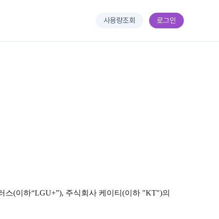
사용량조회
로그인
이하“LGU+”), 주식회사 케이티(이하 "KT")의