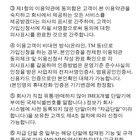
③ 제1항의 이용약관에 동의함은 고객이 본 이용약관을
숙지하고 회사에서 제공하는 모든 서비스를
제공받겠다는 의사의 표시로 간주하며, 고객이
가입신청서에 자필 서명함으로써 동의에 대한
의사표시를 완료한 것으로 간주합니다.
④ 이용고객이 비대면 방식(온라인, TM 등)으로
가입신청을 하는 경우, 본인인증을 전제한 이용약관
동의체크 및 이용신청서 작성 완료 확인으로 각
의사표시를 갈음하며 인증방법은 운영기준 준수사실의
인정을 받은 사업자의 전자서명인증서, 범용공인인증서,
신용카드 인증으로만 본인확인 대체가 가능합니다.
(본인명의 휴대전화 인증은 기기변경에 한정함).
⑤ 회사가 직접 유통/판매하지 않아 IMEI(개별 단말기에
부여된 국제식별번호를 말합니다.) 정보가 회사
시스템에 사전 등록되지 않은 단말(이하 “자급단말”이라
합니다.)을 보유한 고객도 제4조 절차에 따라 신청이
가능합니다.
⑥ 자급 단말 중 일부는 해당 단말에 탑재된 기능 및 규격
특성 등에 따라 SMS/MMS/영상전화/DATA/긴급전화