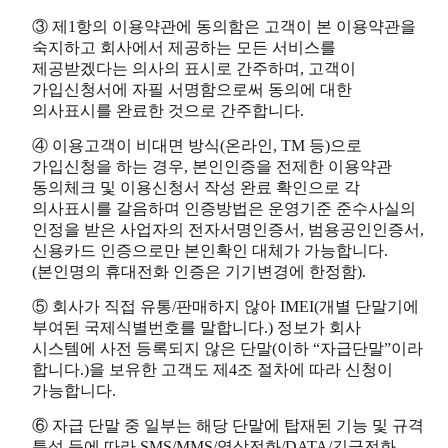
③ 제1항의 이용약관에 동의함은 고객이 본 이용약관을
숙지하고 회사에서 제공하는 모든 서비스를
제공받겠다는 의사의 표시로 간주하며, 고객이
가입신청서에 자필 서명함으로써 동의에 대한
의사표시를 완료한 것으로 간주합니다.
④ 이용고객이 비대면 방식(온라인, TM 등)으로
가입신청을 하는 경우, 본인인증을 전제한 이용약관
동의체크 및 이용신청서 작성 완료 확인으로 각
의사표시를 갈음하며 인증방법은 운영기준 준수사실의
인정을 받은 사업자의 전자서명인증서, 범용공인인증서,
신용카드 인증으로만 본인확인 대체가 가능합니다.
(본인명의 휴대전화 인증은 기기변경에 한정함).
⑤ 회사가 직접 유통/판매하지 않아 IMEI(개별 단말기에
부여된 국제식별번호를 말합니다.) 정보가 회사
시스템에 사전 등록되지 않은 단말(이하 “자급단말”이라
합니다.)을 보유한 고객도 제4조 절차에 따라 신청이
가능합니다.
⑥ 자급 단말 중 일부는 해당 단말에 탑재된 기능 및 규격
특성 등에 따라 SMS/MMS/영상전화/DATA/긴급전화