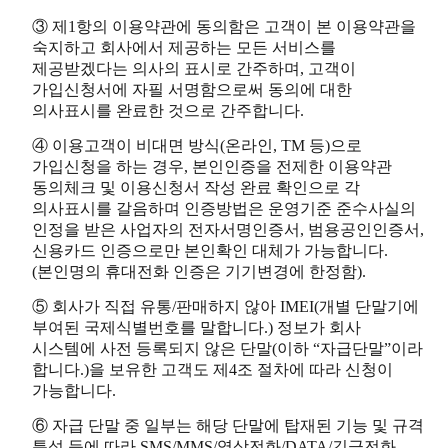
③ 제1항의 이용약관에 동의함은 고객이 본 이용약관을
숙지하고 회사에서 제공하는 모든 서비스를
제공받겠다는 의사의 표시로 간주하며, 고객이
가입신청서에 자필 서명함으로써 동의에 대한
의사표시를 완료한 것으로 간주합니다.
④ 이용고객이 비대면 방식(온라인, TM 등)으로
가입신청을 하는 경우, 본인인증을 전제한 이용약관
동의체크 및 이용신청서 작성 완료 확인으로 각
의사표시를 갈음하며 인증방법은 운영기준 준수사실의
인정을 받은 사업자의 전자서명인증서, 범용공인인증서,
신용카드 인증으로만 본인확인 대체가 가능합니다.
(본인명의 휴대전화 인증은 기기변경에 한정함).
⑤ 회사가 직접 유통/판매하지 않아 IMEI(개별 단말기에
부여된 국제식별번호를 말합니다.) 정보가 회사
시스템에 사전 등록되지 않은 단말(이하 “자급단말”이라
합니다.)을 보유한 고객도 제4조 절차에 따라 신청이
가능합니다.
⑥ 자급 단말 중 일부는 해당 단말에 탑재된 기능 및 규격
특성 등에 따라 SMS/MMS/영상전화/DATA/긴급전화