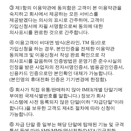
③ 제1항의 이용약관에 동의함은 고객이 본 이용약관을
숙지하고 회사에서 제공하는 모든 서비스를
제공받겠다는 의사의 표시로 간주하며, 고객이
가입신청서에 자필 서명함으로써 동의에 대한
의사표시를 완료한 것으로 간주합니다.
④ 이용고객이 비대면 방식(온라인, TM 등)으로
가입신청을 하는 경우, 본인인증을 전제한 이용약관
동의체크 및 이용신청서 작성 완료 확인으로 각
의사표시를 갈음하며 인증방법은 운영기준 준수사실의
인정을 받은 사업자의 전자서명인증서, 범용공인인증서,
신용카드 인증으로만 본인확인 대체가 가능합니다.
(본인명의 휴대전화 인증은 기기변경에 한정함).
⑤ 회사가 직접 유통/판매하지 않아 IMEI(개별 단말기에
부여된 국제식별번호를 말합니다.) 정보가 회사
시스템에 사전 등록되지 않은 단말(이하 “자급단말”이라
합니다.)을 보유한 고객도 제4조 절차에 따라 신청이
가능합니다.
⑥ 자급 단말 중 일부는 해당 단말에 탑재된 기능 및 규격
특성 등에 따라 SMS/MMS/영상전화/DATA/긴급전화