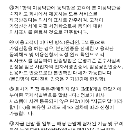
③ 제1항의 이용약관에 동의함은 고객이 본 이용약관을
숙지하고 회사에서 제공하는 모든 서비스를
제공받겠다는 의사의 표시로 간주하며, 고객이
가입신청서에 자필 서명함으로써 동의에 대한
의사표시를 완료한 것으로 간주합니다.
④ 이용고객이 비대면 방식(온라인, TM 등)으로
가입신청을 하는 경우, 본인인증을 전제한 이용약관
동의체크 및 이용신청서 작성 완료 확인으로 각
의사표시를 갈음하며 인증방법은 운영기준 준수사실의
인정을 받은 사업자의 전자서명인증서, 범용공인인증서,
신용카드 인증으로만 본인확인 대체가 가능합니다.
(본인명의 휴대전화 인증은 기기변경에 한정함).
⑤ 회사가 직접 유통/판매하지 않아 IMEI(개별 단말기에
부여된 국제식별번호를 말합니다.) 정보가 회사
시스템에 사전 등록되지 않은 단말(이하 “자급단말”이라
합니다.)을 보유한 고객도 제4조 절차에 따라 신청이
가능합니다.
⑥ 자급 단말 중 일부는 해당 단말에 탑재된 기능 및 규격
특성 등에 따라 SMS/MMS/영상전화/DATA/긴급전화