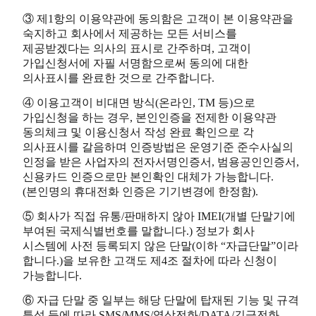
③ 제1항의 이용약관에 동의함은 고객이 본 이용약관을
숙지하고 회사에서 제공하는 모든 서비스를
제공받겠다는 의사의 표시로 간주하며, 고객이
가입신청서에 자필 서명함으로써 동의에 대한
의사표시를 완료한 것으로 간주합니다.
④ 이용고객이 비대면 방식(온라인, TM 등)으로
가입신청을 하는 경우, 본인인증을 전제한 이용약관
동의체크 및 이용신청서 작성 완료 확인으로 각
의사표시를 갈음하며 인증방법은 운영기준 준수사실의
인정을 받은 사업자의 전자서명인증서, 범용공인인증서,
신용카드 인증으로만 본인확인 대체가 가능합니다.
(본인명의 휴대전화 인증은 기기변경에 한정함).
⑤ 회사가 직접 유통/판매하지 않아 IMEI(개별 단말기에
부여된 국제식별번호를 말합니다.) 정보가 회사
시스템에 사전 등록되지 않은 단말(이하 “자급단말”이라
합니다.)을 보유한 고객도 제4조 절차에 따라 신청이
가능합니다.
⑥ 자급 단말 중 일부는 해당 단말에 탑재된 기능 및 규격
특성 등에 따라 SMS/MMS/영상전화/DATA/긴급전화