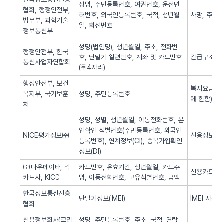
성명, 주민등록번호, 여권번호, 운전면
협회, 행정안전부,
허번호, 외국인등록번호, 국적, 생년월
사망, 주민
법무부, 과학기술
일, 회선번호
정보통신부
성명(법인명), 생년월일, 주소, 전화번
행정안전부, 한국
호, 단말기 일련번호, 계좌 및 카드번호
긴급구조(법
통신사업자연합회
(뒤4자리)
행정안전부, 보건
복지요금 감
복지부, 국가보훈
성명, 주민등록번호
에 한함)
처
성명, 성별, 생년월일, 이동전화번호, 본
인확인 식별번호(주민등록번호, 외국인
NICE평가정보㈜
신용정보 조
등록번호), 연계정보(CI), 중복가입확인
정보(DI)
㈜다우데이타, 각
카드번호, 유효기간, 생년월일, 카드주
신용카드 
카드사, KICC
명, 이동전화번호, 고유식별번호, 금액
한국정보통신진흥
단말기정보(IMEI)
IMEI 사전
협회
신용정보회사(코리
성명, 주민등록번호, 주소, 국적, 연락