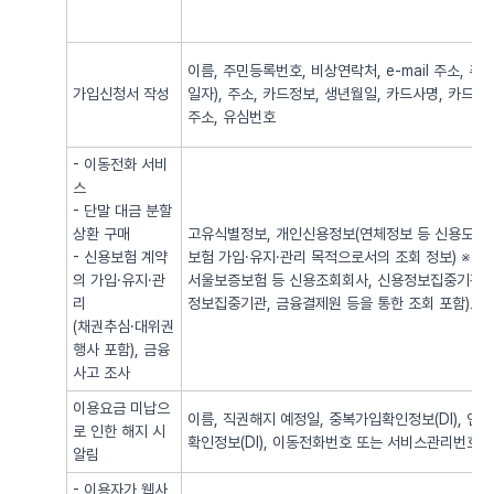
이름, 주민등록번호, 비상연락처, e-mail 주소,
가입신청서 작성
일자), 주소, 카드정보, 생년월일, 카드사명, 카드번
주소, 유심번호
- 이동전화 서비
스
- 단말 대금 분할
상환 구매
고유식별정보, 개인신용정보(연체정보 등 신용도 판
- 신용보험 계약
보험 가입·유지·관리 목적으로서의 조회 정보) ※
의 가입·유지·관
서울보증보험 등 신용조회회사, 신용정보집중기관 
리
정보집중기관, 금융결제원 등을 통한 조회 포함)로
(채권추심·대위권
행사 포함), 금융
사고 조사
이용요금 미납으
이름, 직권해지 예정일, 중복가입확인정보(DI), 
로 인한 해지 시
확인정보(DI), 이동전화번호 또는 서비스관리번호
알림
- 이용자가 웹사