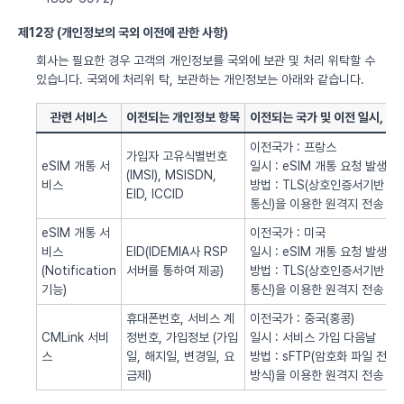
제12장 (개인정보의 국외 이전에 관한 사항)
회사는 필요한 경우 고객의 개인정보를 국외에 보관 및 처리 위탁할 수
있습니다. 국외에 처리위 탁, 보관하는 개인정보는 아래와 같습니다.
관련 서비스
이전되는 개인정보 항목
이전되는 국가 및 이전 일시, 방
이전국가 : 프랑스
가입자 고유식별번호
eSIM 개통 서
일시 : eSIM 개통 요청 발생시
(IMSI), MSISDN,
비스
방법 : TLS(상호인증서기반
EID, ICCID
통신)을 이용한 원격지 전송
eSIM 개통 서
이전국가 : 미국
비스
EID(IDEMIA사 RSP
일시 : eSIM 개통 요청 발생시
(Notification
서버를 통하여 제공)
방법 : TLS(상호인증서기반
기능)
통신)을 이용한 원격지 전송
휴대폰번호, 서비스 계
이전국가 : 중국(홍콩)
CMLink 서비
정번호, 가입정보 (가입
일시 : 서비스 가입 다음날
스
일, 해지일, 변경일, 요
방법 : sFTP(암호화 파일 전송
금제)
방식)을 이용한 원격지 전송