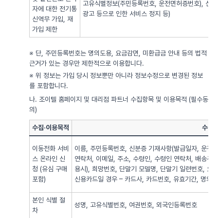
고유식별정보(주민등록번호, 운전면허증번호), 신용
자에 대한 전기통
광고 등으로 인한 서비스 정지 등)
신역무 가입, 재
가입 제한
※ 단, 주민등록번호는 명의도용, 요금감면, 미환급금 안내 등의 법적
근거가 있는 경우만 제한적으로 이용합니다.
※ 위 정보는 가입 당시 정보뿐만 아니라 정보수정으로 변경된 정보
를 포함합니다.
나. 조이텔 홈페이지 및 대리점 파트너 수집항목 및 이용목적 (필수동
의)
수집·이용목적
수집·
이동전화 서비
이름, 주민등록번호, 신분증 기재사항(발급일자, 운전면
스 온라인 신
연락처, 이메일, 주소, 수령인, 수령인 연락처, 배송주
청 (유심 구매
용시), 희망번호, 단말기 모델명, 단말기 일련번호, 요
포함)
신용카드일 경우 – 카드사, 카드번호, 유효기간, 명의자),
본인 식별 절
성명, 고유식별번호, 여권번호, 외국인등록번호
차