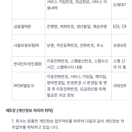
서비스 가입번호, 과금정보, 서비스 이
도매대가 
용내역
금융결제원
은행명, 계좌번호, 생년월일, 예금주명
EDI, CM
서울보증보험㈜
성명, 주민등록번호, 전화번호, 주소
보증보험 
이동전화번호, 스팸발신번호, 스팸수신
스팸 신고 
한국인터넷진흥원
시간, 스팸메시지 내용
의 타 통신
이동전화번호, 서비스 가입일, 해지일,
명의변경일, 번호변경 시 변경일 및 변
㈜SK텔링크
국제전화 서
경 후 이동전화번호, 요금정산을 위해
필요한 과금 정보
제5장 (개인정보 처리의 위탁)
1. 회사는 원활한 개인정보 업무처리를 위하여 다음과 같이 개인정보 처
리업무를 위탁하고 있습 니다.