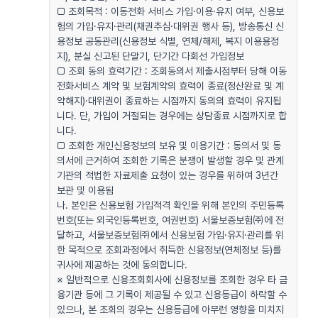
□ 조회목적 : 이동전화 서비스 가입·이용·유지 여부, 신용보
험의 가입·유지·관리(채권추심·대위권 행사 등), 방송통신 신
용정보 공동관리(신용정보 식별, 연체/해제, 복지 이용용정
지), 분실 신고된 단말기, 단기간 다회선 가입정보
□ 조회 동의 효력기간 : 조회동의서 제출시점부터 당해 이동
전화서비스 계약 및 보험계약의 효력이 종료(정산완료 및 계
약해지)·대위권이 종료하는 시점까지 동의의 효력이 유지됩
니다. 단, 가입이 거절되는 경우에는 상담종료 시점까지로 합
니다.
□ 조회한 개인신용정보의 보유 및 이용기간 : 동의서 및 동
의서에 근거하여 조회한 기록은 분쟁이 발생할 경우 및 관계
기관의 적법한 자료제출 요청이 있는 경우를 위하여 3년간
보관 및 이용됨
나. 본인은 신용보험 가입적격 확인을 위해 본인의 주민등록
번호(또는 외국인등록번호, 여권번호) 서울보증보험㈜에 전
달하고, 서울보증보험㈜에서 신용보험 가입·유지·관리를 위
한 목적으로 조회과정에서 취득한 신용정보(연체정보 등)를
귀사에 제공하는 것에 동의합니다.
※ 일반적으로 신용조회회사에 신용정보를 조회한 경우 타 금
융기관 등에 그 기록이 제공될 수 있고 신용등급이 하락할 수
있으나, 본 조회의 경우는 신용등급에 아무런 영향을 미치지