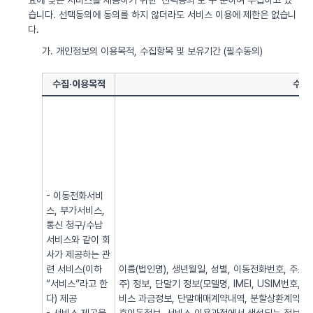
요에 맞는 서비스를 제공하기 위한 ‘선택동의’로 구 분하여 수집하고 있
습니다. 선택동의에 동의를 하지 않더라도 서비스 이용에 제한은 없습니
다.
가. 개인정보의 이용목적, 수집항목 및 보유기간 (필수동의)
수집·이용목적
수집
- 이동전화서비
스, 부가서비스,
통신 청구/수납
서비스와 같이 회
사가 제공하는 관
련 서비스(이하
이름(법인명), 생년월일, 성별, 이동전화번호, 주소, 전
“서비스”라고 한
주) 정보, 단말기 정보(모델명, IMEI, USIM번호, 
다) 제공
비스 과금정보, 단말매매계약내역, 분할상환계약내역