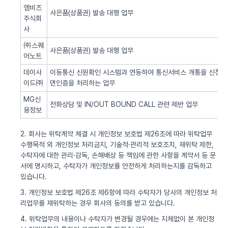
엠비즈
사은품(상품권) 발송 대행 업무
주식회
사
㈜스퀘
사은품(상품권) 발송 대행 업무
어노트
데이사
이동통신 신원확인 시스템과 연동하여 통신서비스 개통을 신청한 
이드㈜
면인증을 처리하는 업무
MG신
전화상담 및 IN/OUT BOUND CALL 관련 제반 업무
용정보
2. 회사는 위탁계약 체결 시 개인정보 보호법 제26조에 따라 위탁업무
수행목적 외 개인정보 처리금지, 기술적·관리적 보호조치, 재위탁 제한,
수탁자에 대한 관리·감독, 손해배상 등 책임에 관한 사항을 계약서 등 문
서에 명시하고, 수탁자가 개인정보를 안전하게 처리하는지를 감독하고
있습니다.
3. 개인정보 보호법 제26조 제6항에 따라 수탁자가 당사의 개인정보 처
리업무를 재위탁하는 경우 회사의 동의를 받고 있습니다.
4. 위탁업무의 내용이나 수탁자가 변경될 경우에는 지체없이 본 개인정