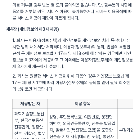
의를 거부할 경우 받는 별 도의 불이익은 없습니다. 단, 필수동의 사항에
동의를 거부할 경우, 서비스 이용이 불가능하거나 서비스 이용목적에 따
른 서비스 제공에 제한이 따르게 됩니다.
제4장 (개인정보의 제3자 제공)
1. 회사는 이용자(정보주체)의 개인정보를 개인정보의 처리 목적에서 명
시한 범위 내에서만 처리하며, 이용자(정보주체)의 동의, 법률의 특별한
규정 등 개인정보 보호법 제17조 및 제18조에 해 당하는 경우에만 개인
정보를 제3자에게 제공하고 그 이외에는 이용자(정보주체)의 개인정보를
제 3자에게 제공하지 않습니다.
2. 회사는 원활한 서비스 제공을 위해 다음의 경우 개인정보 보호법 제
17조 제1항 제1호에 따라 이용자(정보주체)의 동의를 얻어 필요 최소한
의 범위로만 제공합니다
제공받는 자
제공 항목
과학기술정보통신
성명, 주민등록번호, 여권번호, 운전면
부, 한국정보통신
허번호, 외국인등록번호, 신분증 발급일
진흥협회, 행정안
자, 얼굴사진(특징정보 포함)을 포함한
부정가입 방
전부, 경찰청, 법무
신분증 기재 사항(대리인 포함), 통신사