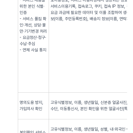
- 서비스 제공을
호이동정보, 서비스 이용과정에서 생성되는 정보(발·
위한 본인 식별·
서비스이용기록, 접속로그, 쿠키, 접속 IP 정보, 
인증
요금 과금에 필요한 데이터 및 이를 조합하여 생성되
- 서비스 풀짐 확
보(이름, 주민등록번호), 배송지 정보(이름, 연락처, 
인·개선, 상담·불
만·기기변경 처리
- 요금정산·청구·
수납·추심
- 연체 사실 통지
명의도용 방지,
고유식별정보, 이름, 생년월일, 신분증 얼굴사진, 신
가입의사 확인
수단, 이동통신사, 본인 확인을 위한 얼굴사진(특징정
고유식별정보, 이름, 생년월일, 성별, 내·외국인 여
본인확인 서비스