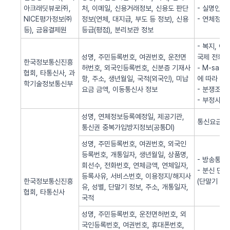
아크래딧뷰로㈜,
처, 이메일, 신용거래정보, 신용도 판단
- 실명인증
NICE평가정보㈜
정보(연체, 대지급, 부도 등 정보), 신용
- 연체정보
등), 금융결제원
등급(평점), 분리보관 정보
- 복지, 
성명, 주민등록번호, 여권번호, 운전면
국제 전화사
한국정보통신진흥
허번호, 외국인등록번호, 신분증 기재사
- M-sa
협회, 타통신사, 과
항, 주소, 생년월일, 국적(외국인), 미납
에 따라 S
학기술정보통신부
요금 금액, 이동통신사 정보
- 분쟁조정
- 부정사용
성명, 연체정보등록예정일, 제공기관,
통신요금 연
통신권 중복가입방지정보(공통DI)
성명, 주민등록번호, 여권번호, 외국인
등록번호, 개통일자, 생년월일, 상품명,
- 방송통신
회선수, 전화번호, 연체금액, 연체일자,
- 분신 단
등록사유, 서비스번호, 이용정지/해지사
한국정보통신진흥
(단말기 분
유, 성별, 단말기 정보, 주소, 개통일자,
협회, 타통신사
국적
성명, 주민등록번호, 운전면허번호, 외
국인등록번호, 여권번호, 휴대폰번호,