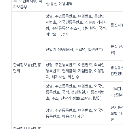
부, 보건복지부, 국
실·통신 이용내역
가보훈부
성명, 주민등록번호, 여권번호, 운전면
허번호, 외국인등록번호, 신분증 기재사
통신사실 
항, 주민등록상 주소지, 생년월일, 국적,
미납요금 금액
분실 신고된
단말기 정보(IMEI, 모델명, 일련번호)
함)
한국정보통신진흥
성명, 주민등록번호, 여권번호, 외국인
방송통신 신
협회
등록번호, 연체금액, 가입현황, 이용정
감면정보 
지, 해지사실, 회선 수
성명, 주민등록번호, 여권번호, 외국인
- IMEI 
등록번호, 국적, 생년월일, 이동전화번
- eSIM 
호, 주소, 단말기 정보(모델명, IMEI)
전기통신역무
성명, 주민등록번호, 여권번호, 외국인
불법 대부광
등록번호, 이용정지 사유
한
한국정보통신진흥