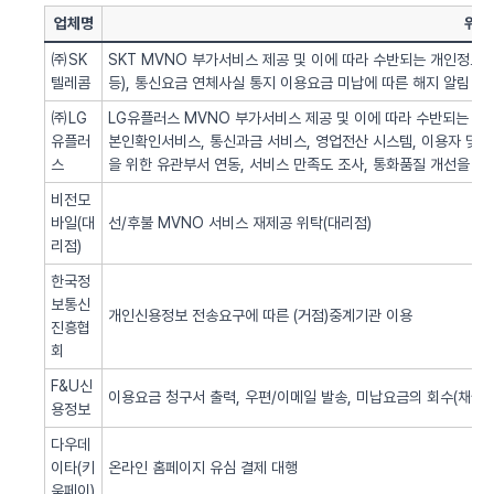
업체명
위탁
㈜SK
SKT MVNO 부가서비스 제공 및 이에 따라 수반되는 개인정보 
텔레콤
등), 통신요금 연체사실 통지 이용요금 미납에 따른 해지 알림 업
㈜LG
LG유플러스 MVNO 부가서비스 제공 및 이에 따라 수반되는 개인
유플러
본인확인서비스, 통신과금 서비스, 영업전산 시스템, 이용자 및 서
스
을 위한 유관부서 연동, 서비스 만족도 조사, 통화품질 개선을 위
비전모
바일(대
선/후불 MVNO 서비스 재제공 위탁(대리점)
리점)
한국정
보통신
개인신용정보 전송요구에 따른 (거점)중계기관 이용
진흥협
회
F&U신
이용요금 청구서 출력, 우편/이메일 발송, 미납요금의 회수(채권추
용정보
다우데
이타(키
온라인 홈페이지 유심 결제 대행
움페이)