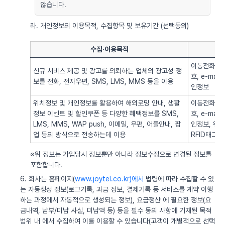
않습니다.
라. 개인정보의 이용목적, 수집항목 및 보유기간 (선택동의)
수집·이용목적
이동전화번호
신규 서비스 제공 및 광고를 의뢰하는 업체의 광고성 정
호, e-ma
보를 전화, 전자우편, SMS, LMS, MMS 등을 이용
인정보
위치정보 및 개인정보를 활용하여 해외로밍 안내, 생활
이동전화번호
정보 이벤트 및 할인쿠폰 등 다양한 혜택정보를 SMS,
호, e-ma
LMS, MMS, WAP push, 이메일, 우편, 어플안내, 팝
인정보, 위치정
업 등의 방식으로 전송하는데 이용
RFID태그 
※위 정보는 가입당시 정보뿐만 아니라 정보수정으로 변경된 정보를
포함합니다.
6. 회사는 홈페이지(
www.joytel.co.kr)에서
법령에 따라 수집할 수 있
는 자동생성 정보(로그기록, 과금 정보, 결제기록 등 서비스를 계약 이행
하는 과정에서 자동적으로 생성되는 정보), 요금정산 에 필요한 정보(요
금내역, 납부/미납 사실, 미납액 등) 등을 필수 동의 사항에 기재된 목적
범위 내 에서 수집하여 이를 이용할 수 있습니다(고객이 개별적으로 선택