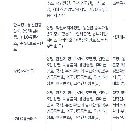
주소, 생년월일, 국적(외국인), 미납요
스팸문자 발
금, 서비스 가입일/해지일, 가입기간, 이
용정지 사유
한국정보통신진흥
성명, 직권해지예정일, 통신권 중복가입
협회, ㈜SK텔레
방지정보(공통DI), 연체금액, 납부기한,
콤, ㈜LG유플러
직권해지 알
서비스 관리번호 (이동전화번호 또는 납
스, ㈜SK브로드밴
부번호 등)
드
성명, 단말기 정보(IMEI, 모델명, 일련번
로밍, 통화
호), 성별, 체납금액, 생년월일, 휴대폰
불량 회원의
㈜SK텔레콤
번호, 국적, 본인 확인에 필요한 정보(주
정보확인, 
민등록번호, 외국인등록번호, 운전면허
지 등), 
정보, 여권번호), 고객연계정보(CI)
대출 방지,
성명, 단말기 정보(IMEI, 모델명, 일련번
청구(청구서 
호), 성별, 체납금액, 생년월일, 휴대폰
인확인서비스
번호, 국적, 본인 확인에 필요한 정보(주
서비스 이용
민등록번호, 외국인등록번호, 운전면허
원의 부정 
정보, 여권번호), 고객연계정보(CI)
동통신망 제
㈜LG유플러스