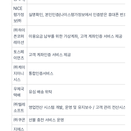
NICE
평가정
실명확인, 본인인증(나이스평가정보에서 인증받은 휴대폰 번호 사
보㈜
㈜하이
픈코퍼
이용요금 납부를 위한 가상계좌, 고객 계좌인증 서비스 제공
레이션
토스페
고객 계좌인증 서비스 제공
이먼츠
㈜케이
지이니
통합인증서비스
시스
우체국
유심 배송 위탁
택배
㈜텔레
영업전산 시스템 개발, 운영 및 유지보수 / 고객 관리 전산시스템 
소프트
㈜쿠콘
선불 충전 서비스 운영
지에스