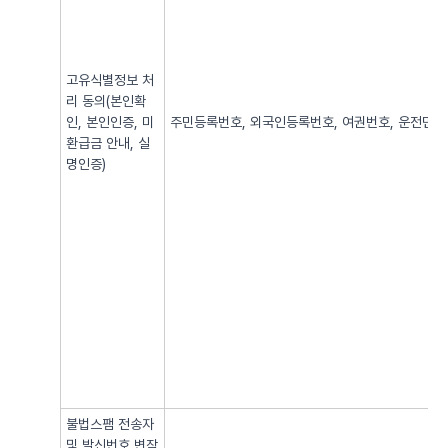
고유식별정보 처
리 동의(본인확
인, 본인인증, 미
주민등록번호, 외국인등록번호, 여권번호, 운전면허번
환급금 안내, 실
명인증)
불법스팸 전송자
및 발신번호 변작