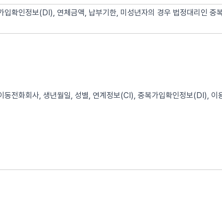
가입확인정보(DI), 연체금액, 납부기한, 미성년자의 경우 법정대리인 중
이동전화회사, 생년월일, 성별, 연계정보(CI), 중복가입확인정보(DI), 