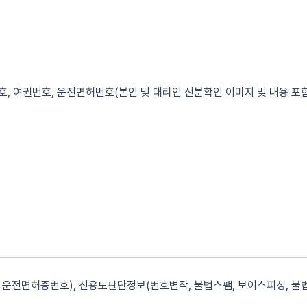
, 여권번호, 운전면허번호(본인 및 대리인 신분확인 이미지 및 내용 포함
운전면허증번호), 신용도판단정보(번호변작, 불법스팸, 보이스피싱, 불