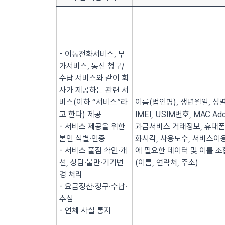
- 이동전화서비스, 부
가서비스, 통신 청구/
수납 서비스와 같이 회
사가 제공하는 관련 서
비스(이하 “서비스”라
이름(법인명), 생년월일, 성별
고 한다) 제공
IMEI, USIM번호, MAC
- 서비스 제공을 위한
과금서비스 거래정보, 휴대폰
본인 식별·인증
화시각, 사용도수, 서비스이용
- 서비스 풀짐 확인·개
에 필요한 데이터 및 이를 조
선, 상담·불만·기기변
(이름, 연락처, 주소)
경 처리
- 요금정산·청구·수납·
추심
- 연체 사실 통지