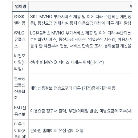
업체명
위탁
㈜SK
SKT MVNO 부가서비스 제공 및 이에 따라 수반되는 개인정보 
텔레콤
등), 통신요금 연체사실 통지 이용요금 미납에 따른 해지 알림 업
㈜LG
LG유플러스 MVNO 부가서비스 제공 및 이에 따라 수반되는 개인
유플러
본인확인서비스, 통신과금 서비스, 영업전산 시스템, 이용자 및 서
스
을 위한 유관부서 연동, 서비스 만족도 조사, 통화품질 개선을 위
비전모
바일(대
선/후불 MVNO 서비스 재제공 위탁(대리점)
리점)
한국정
보통신
개인신용정보 전송요구에 따른 (거점)중계기관 이용
진흥협
회
F&U신
이용요금 청구서 출력, 우편/이메일 발송, 미납요금의 회수(채권추
용정보
다우데
이타(키
온라인 홈페이지 유심 결제 대행
움페이)