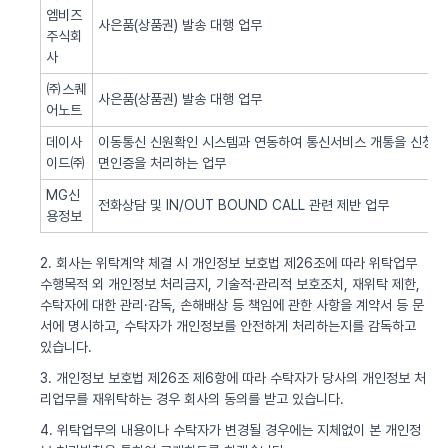
엠비즈
사은품(상품권) 발송 대행 업무
주식회
사
㈜스퀘
사은품(상품권) 발송 대행 업무
어노트
데이사
이동통신 신원확인 시스템과 연동하여 통신서비스 개통을 신청한 
이드㈜
면인증을 처리하는 업무
MG신
전화상담 및 IN/OUT BOUND CALL 관련 제반 업무
용정보
2. 회사는 위탁계약 체결 시 개인정보 보호법 제26조에 따라 위탁업무
수행목적 외 개인정보 처리금지, 기술적·관리적 보호조치, 재위탁 제한,
수탁자에 대한 관리·감독, 손해배상 등 책임에 관한 사항을 계약서 등 문
서에 명시하고, 수탁자가 개인정보를 안전하게 처리하는지를 감독하고
있습니다.
3. 개인정보 보호법 제26조 제6항에 따라 수탁자가 당사의 개인정보 처
리업무를 재위탁하는 경우 회사의 동의를 받고 있습니다.
4. 위탁업무의 내용이나 수탁자가 변경될 경우에는 지체없이 본 개인정