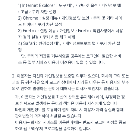
1) Internet Explorer : 도구 메뉴 › 인터넷 옵션 › 개인정보 탭
› 고급 › 쿠키 차단 설정
2) Chrome : 설정 메뉴 › 개인정보 및 보안 › 쿠키 및 기타 사이
트 데이터 › 쿠키 차단 설정
3) Firefox : 설정 메뉴 › 개인정보 › Firefox 작업사항에서 사용
자 정의 설정 › 쿠키 허용 체크 해제
4) Safari : 환경설정 메뉴 › 개인정보보보호 탭 › 쿠키 차단 설
정
- 단, 쿠키의 저장을 거부하였을 경우에는 로그인이 필요한 서비
스 등 일부 서비스 이용에 어려움이 있을 수 있습니다.
2. 이용자는 자신의 개인정보를 보호할 의무가 있으며, 회사의 고의 또는
과실 등 귀책사유 없이 로그인 상태에서 자리를 비우는 등 이용자의 부주
의로 인하여 발생하는 문제에 대해서는 회사가 책임지지 않습니다.
가. 이용자는 개인정보를 최신의 상태로 유지해야 하며, 부정확한 정
보 입력으로 발생하는 문제의 책임은 이용자 자신에게 있습니다
타인의 개인정보를 도용하여 결제 처리 시 이용자 자격 상실과 함께
관계법령에 의거하여 처벌될 수 있습니다.
이용자는 회사의 서비스를 이용한 후에는 반드시 로그인 계정을 종료
하고 웹 브라우저 프로그램을 종료해야 합니다.