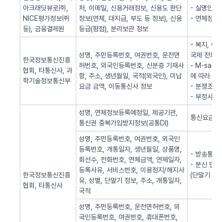
아크래딧뷰로㈜,
처, 이메일, 신용거래정보, 신용도 판단
- 실명인증
NICE평가정보㈜
정보(연체, 대지급, 부도 등 정보), 신용
- 연체정보
등), 금융결제원
등급(평점), 분리보관 정보
- 복지, 
성명, 주민등록번호, 여권번호, 운전면
국제 전화사
한국정보통신진흥
허번호, 외국인등록번호, 신분증 기재사
- M-sa
협회, 타통신사, 과
항, 주소, 생년월일, 국적(외국인), 미납
에 따라 S
학기술정보통신부
요금 금액, 이동통신사 정보
- 분쟁조정
- 부정사용
성명, 연체정보등록예정일, 제공기관,
통신요금 연
통신권 중복가입방지정보(공통DI)
성명, 주민등록번호, 여권번호, 외국인
등록번호, 개통일자, 생년월일, 상품명,
- 방송통신
회선수, 전화번호, 연체금액, 연체일자,
- 분신 단
등록사유, 서비스번호, 이용정지/해지사
한국정보통신진흥
(단말기 분
유, 성별, 단말기 정보, 주소, 개통일자,
협회, 타통신사
국적
성명, 주민등록번호, 운전면허번호, 외
국인등록번호, 여권번호, 휴대폰번호,