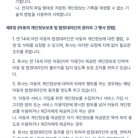
기합니다.
나. 전자적 파일 형태로 저장된 개인정보는 기록을 재생할 수 없는 기
술적 방법을 사용하여 삭제합니다
제8장 (아동의 개인정보보호 및 법정대리인의 권리와 그 행사 방법)
1. 만 14세 미만 아동의 법정대리인은 아동의 개인정보에 대한 열람, 수
정 및 삭제를 요청할 수 있으며, 회사는 이러한 요청에 지체 없이 필요한
조치를 취합니다.
2. 회사는 만 14세 미만 아동(이하 ‘아동’)이 제공한 개인정보로 인하여
아동 및 법정대리인이 불이익을 입지 않도록 보호 조치를 취하고 있습니
다.
3. 회사는 아동의 개인정보에 대하여 아래의 행위를 하는 경우에는 해당
아동의 법정대리인의 동의를 얻도록 하고 있습니다.
가. 아동의 서비스 가입을 위한 개인정보를 수집하거나 서비스 가입 시
고지한 범위 또는 서비스 이용약관에 명시한 범위를 넘어 아동의 개인정
보를 이용하거나 제3자에게 제공하고자 하는 경우
나. 아동의 개인정보를 제공받은 자가 개인정보를 제공받은 목적 외의 용
도로 이용하거나 제3자에게 제공하는 경우
4. 회사는 법정대리인의 동의를 얻기 위하여 법정대리인의 성명, 연락처