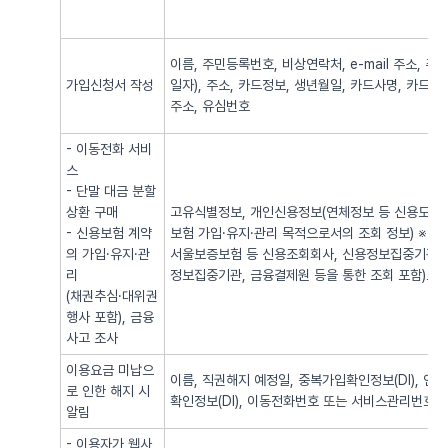
이름, 주민등록번호, 비상연락처, e-mail 주소,
가입신청서 작성
일자), 주소, 카드정보, 생년월일, 카드사명, 카드번
주소, 유심번호
- 이동전화 서비
스
- 단말 대금 분할
상환 구매
고유식별정보, 개인신용정보(연체정보 등 신용도 판
- 신용보험 계약
보험 가입·유지·관리 목적으로서의 조회 정보) ※
의 가입·유지·관
서울보증보험 등 신용조회회사, 신용정보집중기관 
리
정보집중기관, 금융결제원 등을 통한 조회 포함)로
(채권추심·대위권
행사 포함), 금융
사고 조사
이용요금 미납으
이름, 직권해지 예정일, 중복가입확인정보(DI), 
로 인한 해지 시
확인정보(DI), 이동전화번호 또는 서비스관리번호
알림
- 이용자가 웹사