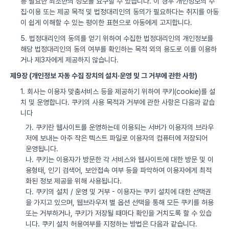
등 필요한 최소한의 정보를 요구할 수 있습니다. 이 경우 개인정보의 수
집·이용 또는 제공 목적 및 법정대리인의 동의가 필요하다는 취지를 아동
이 쉽게 이해할 수 있는 평이한 표현으로 아동에게 고지합니다.
5. 법정대리인의 동의를 얻기 위하여 수집한 법정대리인의 개인정보를
해당 법정대리인의 동의 여부를 확인하는 목적 외의 용도로 이를 이용하
거나 제3자에게 제공하지 않습니다.
제9장 (개인정보 자동 수집 장치의 설치·운영 및 그 거부에 관한 사항)
1. 회사는 이용자 맞춤서비스 등을 제공하기 위하여 쿠키(cookie)를 설
치 및 운영합니다. 쿠키의 사용 목적과 거부에 관한 사항은 다음과 같습
니다
가. 쿠키란 웹사이트를 운영하는데 이용되는 서버가 이용자의 브라우
저에 보내는 아주 작은 텍스트 파일로 이용자의 컴퓨터에 저장되어
운영됩니다.
나. 쿠키는 이용자가 방문한 각 서비스와 웹사이트에 대한 방문 및 이
용형태, 인기 검색어, 보안접속 여부 등을 파악하여 이용자에게 최적
화된 정보 제공을 위해 사용됩니다.
다. 쿠키의 설치 / 운영 및 거부 - 이용자는 쿠키 설치에 대한 선택권
을 가지고 있으며, 웹브라우저 별 옵션 선택을 통해 모든 쿠키를 허용
또는 거부하거나, 쿠키가 저장될 때마다 확인을 거치도록 할 수 있습
니다. 쿠키 설치 허용여부를 지정하는 방법은 다음과 같습니다.