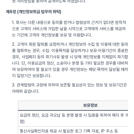
보 처리방침을 통하여 공개하도록 하겠습니다.
제6장 (개인정보취급 업무의 위탁)
1. 회사는 다른 내용으로 동의를 받거나 법령상의 근거가 없다면 원칙적
으로 고객이 서비스에 가입한 날을 시작으로 고객에게 서비스를 제공하
는 기간에 고객의 개인정보를 보유 및 이용합니다.
2. 고객이 회원 탈퇴를 요청하거나 개인정보의 수집 및 이용에 대한 동의
를 철회하는 경우, 수집· 이용목적을 달성하거나 보유·이용기간이 종료한
경우, 사업폐지 등의 파기사유 발생 시 당해 개인정보를 지체없이 파기합
니다. 단, 이용요금의 정산, 소송이나 분쟁 등 기타 필요한 경우를 대비하
여 보유하여야 할 필요가 있을 경우 개인정보는 해당 목적이 달성될 때까
지 일정기간 보유합니다.
3. 관계법령의 규정에 의하여 보존할 필요성이 있는 정보 및 보유기간은
아래와 같습니다.
보유정보
요금의 정산, 요금 과오납 등 분쟁 발생 시 입증을 위하여 해지 후 개
함)
통신사실확인자료 제공 시 필요한 로그 기록 자료, IP 주소 등