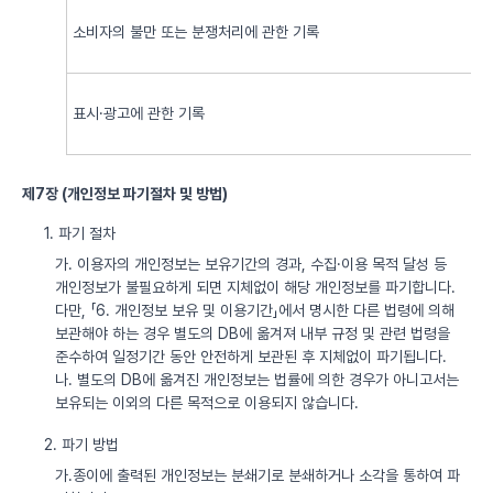
소비자의 불만 또는 분쟁처리에 관한 기록
표시·광고에 관한 기록
제7장 (개인정보 파기절차 및 방법)
1. 파기 절차
가. 이용자의 개인정보는 보유기간의 경과, 수집·이용 목적 달성 등
개인정보가 불필요하게 되면 지체없이 해당 개인정보를 파기합니다.
다만, 「6. 개인정보 보유 및 이용기간」에서 명시한 다른 법령에 의해
보관해야 하는 경우 별도의 DB에 옮겨져 내부 규정 및 관련 법령을
준수하여 일정기간 동안 안전하게 보관된 후 지체없이 파기됩니다.
나. 별도의 DB에 옮겨진 개인정보는 법률에 의한 경우가 아니고서는
보유되는 이외의 다른 목적으로 이용되지 않습니다.
2. 파기 방법
가.종이에 출력된 개인정보는 분쇄기로 분쇄하거나 소각을 통하여 파