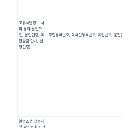
고유식별정보 처
리 동의(본인확
인, 본인인증, 미
주민등록번호, 외국인등록번호, 여권번호, 운전면허번
환급금 안내, 실
명인증)
불법스팸 전송자
및 발신번호 변작