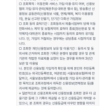
□ 조회목적 : 이동전화 서비스 가입·이용·유지 여부, 신용보
험의 가입·유지·관리(채권추심·대위권 행사 등), 방송통신 신
용정보 공동관리(신용정보 식별, 연체/해제, 복지 이용용정
지), 분실 신고된 단말기, 단기간 다회선 가입정보
□ 조회 동의 효력기간 : 조회동의서 제출시점부터 당해 이동
전화서비스 계약 및 보험계약의 효력이 종료(정산완료 및 계
약해지)·대위권이 종료하는 시점까지 동의의 효력이 유지됩
니다. 단, 가입이 거절되는 경우에는 상담종료 시점까지로 합
니다.
□ 조회한 개인신용정보의 보유 및 이용기간 : 동의서 및 동
의서에 근거하여 조회한 기록은 분쟁이 발생할 경우 및 관계
기관의 적법한 자료제출 요청이 있는 경우를 위하여 3년간
보관 및 이용됨
나. 본인은 신용보험 가입적격 확인을 위해 본인의 주민등록
번호(또는 외국인등록번호, 여권번호) 서울보증보험㈜에 전
달하고, 서울보증보험㈜에서 신용보험 가입·유지·관리를 위
한 목적으로 조회과정에서 취득한 신용정보(연체정보 등)를
귀사에 제공하는 것에 동의합니다.
※ 일반적으로 신용조회회사에 신용정보를 조회한 경우 타 금
융기관 등에 그 기록이 제공될 수 있고 신용등급이 하락할 수
있으나, 본 조회의 경우는 신용등급에 아무런 영향을 미치지