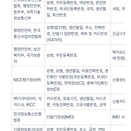
성명, 주민등록번호, 여권번호, 운전면
협회, 행정안전부,
허번호, 외국인등록번호, 국적, 생년월
사망, 주민
법무부, 과학기술
일, 회선번호
정보통신부
성명(법인명), 생년월일, 주소, 전화번
행정안전부, 한국
호, 단말기 일련번호, 계좌 및 카드번호
긴급구조(법
통신사업자연합회
(뒤4자리)
행정안전부, 보건
복지요금 감
복지부, 국가보훈
성명, 주민등록번호
에 한함)
처
성명, 성별, 생년월일, 이동전화번호, 본
인확인 식별번호(주민등록번호, 외국인
NICE평가정보㈜
신용정보 조
등록번호), 연계정보(CI), 중복가입확인
정보(DI)
㈜다우데이타, 각
카드번호, 유효기간, 생년월일, 카드주
신용카드 
카드사, KICC
명, 이동전화번호, 고유식별번호, 금액
한국정보통신진흥
단말기정보(IMEI)
IMEI 사전
협회
신용정보회사(코리
성명, 주민등록번호, 주소, 국적, 연락