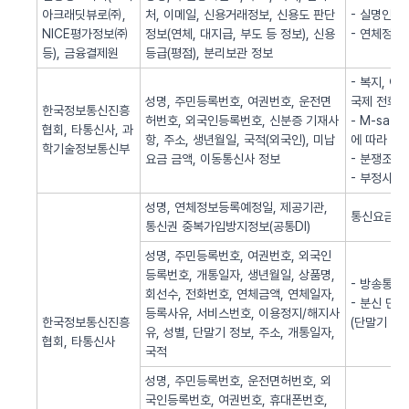
아크래딧뷰로㈜,
처, 이메일, 신용거래정보, 신용도 판단
- 실명인증
NICE평가정보㈜
정보(연체, 대지급, 부도 등 정보), 신용
- 연체정보
등), 금융결제원
등급(평점), 분리보관 정보
- 복지, 
성명, 주민등록번호, 여권번호, 운전면
국제 전화사
한국정보통신진흥
허번호, 외국인등록번호, 신분증 기재사
- M-sa
협회, 타통신사, 과
항, 주소, 생년월일, 국적(외국인), 미납
에 따라 S
학기술정보통신부
요금 금액, 이동통신사 정보
- 분쟁조정
- 부정사용
성명, 연체정보등록예정일, 제공기관,
통신요금 연
통신권 중복가입방지정보(공통DI)
성명, 주민등록번호, 여권번호, 외국인
등록번호, 개통일자, 생년월일, 상품명,
- 방송통신
회선수, 전화번호, 연체금액, 연체일자,
- 분신 단
등록사유, 서비스번호, 이용정지/해지사
한국정보통신진흥
(단말기 분
유, 성별, 단말기 정보, 주소, 개통일자,
협회, 타통신사
국적
성명, 주민등록번호, 운전면허번호, 외
국인등록번호, 여권번호, 휴대폰번호,