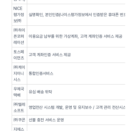
NICE
평가정
실명확인, 본인인증(나이스평가정보에서 인증받은 휴대폰 번호 사
보㈜
㈜하이
픈코퍼
이용요금 납부를 위한 가상계좌, 고객 계좌인증 서비스 제공
레이션
토스페
고객 계좌인증 서비스 제공
이먼츠
㈜케이
지이니
통합인증서비스
시스
우체국
유심 배송 위탁
택배
㈜텔레
영업전산 시스템 개발, 운영 및 유지보수 / 고객 관리 전산시스템 
소프트
㈜쿠콘
선불 충전 서비스 운영
지에스