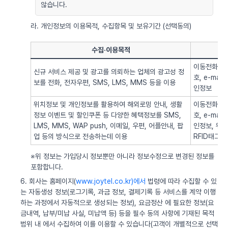
않습니다.
라. 개인정보의 이용목적, 수집항목 및 보유기간 (선택동의)
수집·이용목적
이동전화번호
신규 서비스 제공 및 광고를 의뢰하는 업체의 광고성 정
호, e-ma
보를 전화, 전자우편, SMS, LMS, MMS 등을 이용
인정보
위치정보 및 개인정보를 활용하여 해외로밍 안내, 생활
이동전화번호
정보 이벤트 및 할인쿠폰 등 다양한 혜택정보를 SMS,
호, e-ma
LMS, MMS, WAP push, 이메일, 우편, 어플안내, 팝
인정보, 위치정
업 등의 방식으로 전송하는데 이용
RFID태그 
※위 정보는 가입당시 정보뿐만 아니라 정보수정으로 변경된 정보를
포함합니다.
6. 회사는 홈페이지(
www.joytel.co.kr)에서
법령에 따라 수집할 수 있
는 자동생성 정보(로그기록, 과금 정보, 결제기록 등 서비스를 계약 이행
하는 과정에서 자동적으로 생성되는 정보), 요금정산 에 필요한 정보(요
금내역, 납부/미납 사실, 미납액 등) 등을 필수 동의 사항에 기재된 목적
범위 내 에서 수집하여 이를 이용할 수 있습니다(고객이 개별적으로 선택