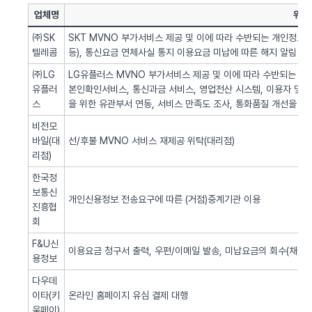
업체명
위탁
㈜SK
SKT MVNO 부가서비스 제공 및 이에 따라 수반되는 개인정보 
텔레콤
등), 통신요금 연체사실 통지 이용요금 미납에 따른 해지 알림 업
㈜LG
LG유플러스 MVNO 부가서비스 제공 및 이에 따라 수반되는 개인
유플러
본인확인서비스, 통신과금 서비스, 영업전산 시스템, 이용자 및 서
스
을 위한 유관부서 연동, 서비스 만족도 조사, 통화품질 개선을 위
비전모
바일(대
선/후불 MVNO 서비스 재제공 위탁(대리점)
리점)
한국정
보통신
개인신용정보 전송요구에 따른 (거점)중계기관 이용
진흥협
회
F&U신
이용요금 청구서 출력, 우편/이메일 발송, 미납요금의 회수(채권추
용정보
다우데
이타(키
온라인 홈페이지 유심 결제 대행
움페이)