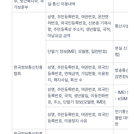
부, 보건복지부, 국
실·통신 이용내역
가보훈부
성명, 주민등록번호, 여권번호, 운전면
허번호, 외국인등록번호, 신분증 기재사
통신사실 
항, 주민등록상 주소지, 생년월일, 국적,
미납요금 금액
분실 신고된
단말기 정보(IMEI, 모델명, 일련번호)
함)
한국정보통신진흥
성명, 주민등록번호, 여권번호, 외국인
방송통신 신
협회
등록번호, 연체금액, 가입현황, 이용정
감면정보 
지, 해지사실, 회선 수
성명, 주민등록번호, 여권번호, 외국인
- IMEI 
등록번호, 국적, 생년월일, 이동전화번
- eSIM 
호, 주소, 단말기 정보(모델명, IMEI)
전기통신역무
성명, 주민등록번호, 여권번호, 외국인
불법 대부광
등록번호, 이용정지 사유
한
한국정보통신진흥