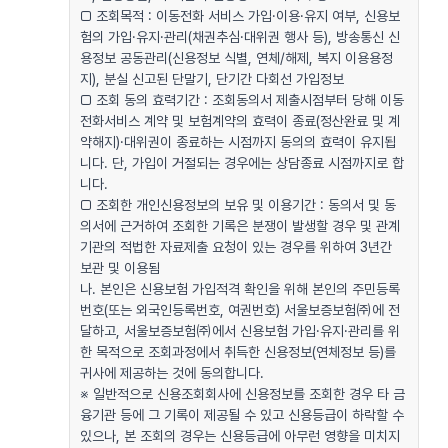
□ 조회목적 : 이동전화 서비스 가입·이용·유지 여부, 신용보
험의 가입·유지·관리(채권추심·대위권 행사 등), 방송통신 신
용정보 공동관리(신용정보 식별, 연체/해제, 복지 이용용정
지), 분실 신고된 단말기, 단기간 다회선 가입정보
□ 조회 동의 효력기간 : 조회동의서 제출시점부터 당해 이동
전화서비스 계약 및 보험계약의 효력이 종료(정산완료 및 계
약해지)·대위권이 종료하는 시점까지 동의의 효력이 유지됩
니다. 단, 가입이 거절되는 경우에는 상담종료 시점까지로 합
니다.
□ 조회한 개인신용정보의 보유 및 이용기간 : 동의서 및 동
의서에 근거하여 조회한 기록은 분쟁이 발생할 경우 및 관계
기관의 적법한 자료제출 요청이 있는 경우를 위하여 3년간
보관 및 이용됨
나. 본인은 신용보험 가입적격 확인을 위해 본인의 주민등록
번호(또는 외국인등록번호, 여권번호) 서울보증보험㈜에 전
달하고, 서울보증보험㈜에서 신용보험 가입·유지·관리를 위
한 목적으로 조회과정에서 취득한 신용정보(연체정보 등)를
귀사에 제공하는 것에 동의합니다.
※ 일반적으로 신용조회회사에 신용정보를 조회한 경우 타 금
융기관 등에 그 기록이 제공될 수 있고 신용등급이 하락할 수
있으나, 본 조회의 경우는 신용등급에 아무런 영향을 미치지