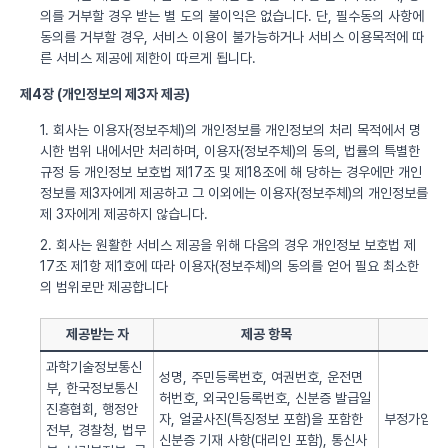
의를 거부할 경우 받는 별 도의 불이익은 없습니다. 단, 필수동의 사항에
동의를 거부할 경우, 서비스 이용이 불가능하거나 서비스 이용목적에 따
른 서비스 제공에 제한이 따르게 됩니다.
제4장 (개인정보의 제3자 제공)
1. 회사는 이용자(정보주체)의 개인정보를 개인정보의 처리 목적에서 명
시한 범위 내에서만 처리하며, 이용자(정보주체)의 동의, 법률의 특별한
규정 등 개인정보 보호법 제17조 및 제18조에 해 당하는 경우에만 개인
정보를 제3자에게 제공하고 그 이외에는 이용자(정보주체)의 개인정보를
제 3자에게 제공하지 않습니다.
2. 회사는 원활한 서비스 제공을 위해 다음의 경우 개인정보 보호법 제
17조 제1항 제1호에 따라 이용자(정보주체)의 동의를 얻어 필요 최소한
의 범위로만 제공합니다
제공받는 자
제공 항목
과학기술정보통신
성명, 주민등록번호, 여권번호, 운전면
부, 한국정보통신
허번호, 외국인등록번호, 신분증 발급일
진흥협회, 행정안
자, 얼굴사진(특징정보 포함)을 포함한
부정가입 방
전부, 경찰청, 법무
신분증 기재 사항(대리인 포함), 통신사