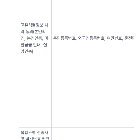
고유식별정보 처
리 동의(본인확
인, 본인인증, 미
주민등록번호, 외국인등록번호, 여권번호, 운전면허번
환급금 안내, 실
명인증)
불법스팸 전송자
및 발신번호 변작