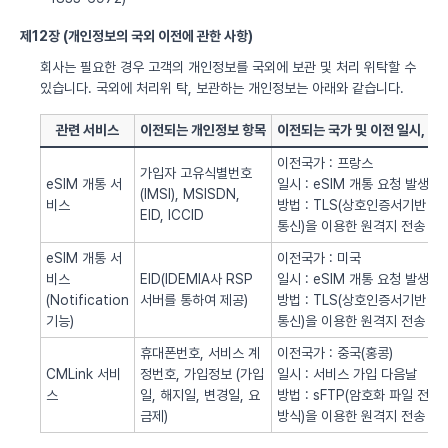
제12장 (개인정보의 국외 이전에 관한 사항)
회사는 필요한 경우 고객의 개인정보를 국외에 보관 및 처리 위탁할 수
있습니다. 국외에 처리위 탁, 보관하는 개인정보는 아래와 같습니다.
관련 서비스
이전되는 개인정보 항목
이전되는 국가 및 이전 일시, 방
이전국가 : 프랑스
가입자 고유식별번호
eSIM 개통 서
일시 : eSIM 개통 요청 발생시
(IMSI), MSISDN,
비스
방법 : TLS(상호인증서기반
EID, ICCID
통신)을 이용한 원격지 전송
eSIM 개통 서
이전국가 : 미국
비스
EID(IDEMIA사 RSP
일시 : eSIM 개통 요청 발생시
(Notification
서버를 통하여 제공)
방법 : TLS(상호인증서기반
기능)
통신)을 이용한 원격지 전송
휴대폰번호, 서비스 계
이전국가 : 중국(홍콩)
CMLink 서비
정번호, 가입정보 (가입
일시 : 서비스 가입 다음날
스
일, 해지일, 변경일, 요
방법 : sFTP(암호화 파일 전송
금제)
방식)을 이용한 원격지 전송