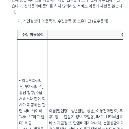
요에 맞는 서비스를 제공하기 위한 ‘선택동의’로 구 분하여 수집하고 있
습니다. 선택동의에 동의를 하지 않더라도 서비스 이용에 제한은 없습니
다.
가. 개인정보의 이용목적, 수집항목 및 보유기간 (필수동의)
수집·이용목적
수집
- 이동전화서비
스, 부가서비스,
통신 청구/수납
서비스와 같이 회
사가 제공하는 관
련 서비스(이하
이름(법인명), 생년월일, 성별, 이동전화번호, 주소, 전
“서비스”라고 한
주) 정보, 단말기 정보(모델명, IMEI, USIM번호, 
다) 제공
비스 과금정보, 단말매매계약내역, 분할상환계약내역