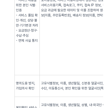
- 서비스 제공을
호이동정보, 서비스 이용과정에서 생성되는 정보(발·
위한 본인 식별·
서비스이용기록, 접속로그, 쿠키, 접속 IP 정보, 
인증
요금 과금에 필요한 데이터 및 이를 조합하여 생성되
- 서비스 풀짐 확
보(이름, 주민등록번호), 배송지 정보(이름, 연락처, 
인·개선, 상담·불
만·기기변경 처리
- 요금정산·청구·
수납·추심
- 연체 사실 통지
명의도용 방지,
고유식별정보, 이름, 생년월일, 신분증 얼굴사진, 신
가입의사 확인
수단, 이동통신사, 본인 확인을 위한 얼굴사진(특징정
고유식별정보, 이름, 생년월일, 성별, 내·외국인 여
본인확인 서비스