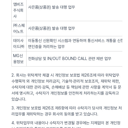
엠비즈
사은품(상품권) 발송 대행 업무
주식회
사
㈜스퀘
사은품(상품권) 발송 대행 업무
어노트
데이사
이동통신 신원확인 시스템과 연동하여 통신서비스 개통을 신청한 
이드㈜
면인증을 처리하는 업무
MG신
전화상담 및 IN/OUT BOUND CALL 관련 제반 업무
용정보
2. 회사는 위탁계약 체결 시 개인정보 보호법 제26조에 따라 위탁업무
수행목적 외 개인정보 처리금지, 기술적·관리적 보호조치, 재위탁 제한,
수탁자에 대한 관리·감독, 손해배상 등 책임에 관한 사항을 계약서 등 문
서에 명시하고, 수탁자가 개인정보를 안전하게 처리하는지를 감독하고
있습니다.
3. 개인정보 보호법 제26조 제6항에 따라 수탁자가 당사의 개인정보 처
리업무를 재위탁하는 경우 회사의 동의를 받고 있습니다.
4. 위탁업무의 내용이나 수탁자가 변경될 경우에는 지체없이 본 개인정