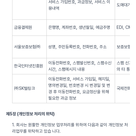
서비스 가입번호, 과금정보, 서비스 이
도매대가 
용내역
금융결제원
은행명, 계좌번호, 생년월일, 예금주명
EDI, CM
서울보증보험㈜
성명, 주민등록번호, 전화번호, 주소
보증보험 
이동전화번호, 스팸발신번호, 스팸수신
스팸 신고 
한국인터넷진흥원
시간, 스팸메시지 내용
의 타 통신
이동전화번호, 서비스 가입일, 해지일,
명의변경일, 번호변경 시 변경일 및 변
㈜SK텔링크
국제전화 서
경 후 이동전화번호, 요금정산을 위해
필요한 과금 정보
제5장 (개인정보 처리의 위탁)
1. 회사는 원활한 개인정보 업무처리를 위하여 다음과 같이 개인정보 처
리업무를 위탁하고 있습 니다.