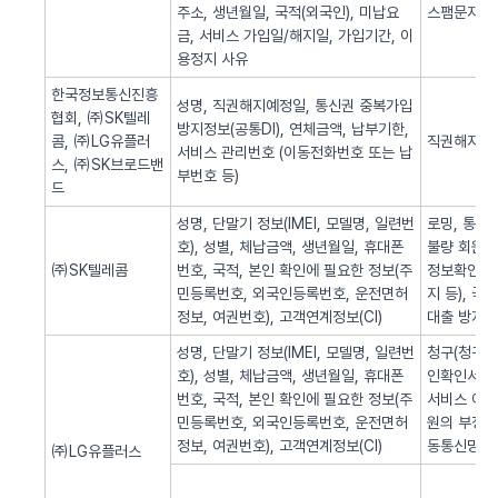
주소, 생년월일, 국적(외국인), 미납요
스팸문자 발
금, 서비스 가입일/해지일, 가입기간, 이
용정지 사유
한국정보통신진흥
성명, 직권해지예정일, 통신권 중복가입
협회, ㈜SK텔레
방지정보(공통DI), 연체금액, 납부기한,
콤, ㈜LG유플러
직권해지 알
서비스 관리번호 (이동전화번호 또는 납
스, ㈜SK브로드밴
부번호 등)
드
성명, 단말기 정보(IMEI, 모델명, 일련번
로밍, 통화
호), 성별, 체납금액, 생년월일, 휴대폰
불량 회원의
㈜SK텔레콤
번호, 국적, 본인 확인에 필요한 정보(주
정보확인, 
민등록번호, 외국인등록번호, 운전면허
지 등), 
정보, 여권번호), 고객연계정보(CI)
대출 방지,
성명, 단말기 정보(IMEI, 모델명, 일련번
청구(청구서 
호), 성별, 체납금액, 생년월일, 휴대폰
인확인서비스
번호, 국적, 본인 확인에 필요한 정보(주
서비스 이용
민등록번호, 외국인등록번호, 운전면허
원의 부정 
정보, 여권번호), 고객연계정보(CI)
동통신망 제
㈜LG유플러스