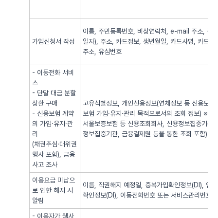
이름, 주민등록번호, 비상연락처, e-mail 주소,
가입신청서 작성
일자), 주소, 카드정보, 생년월일, 카드사명, 카드번
주소, 유심번호
- 이동전화 서비
스
- 단말 대금 분할
상환 구매
고유식별정보, 개인신용정보(연체정보 등 신용도 판
- 신용보험 계약
보험 가입·유지·관리 목적으로서의 조회 정보) ※
의 가입·유지·관
서울보증보험 등 신용조회회사, 신용정보집중기관 
리
정보집중기관, 금융결제원 등을 통한 조회 포함)로
(채권추심·대위권
행사 포함), 금융
사고 조사
이용요금 미납으
이름, 직권해지 예정일, 중복가입확인정보(DI), 
로 인한 해지 시
확인정보(DI), 이동전화번호 또는 서비스관리번호
알림
- 이용자가 웹사