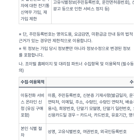
고유식별정보(주민등록번호, 운전면허증번호), 신용
자에 대한 전기통
광고 등으로 인한 서비스 정지 등)
신역무 가입, 재
가입 제한
※ 단, 주민등록번호는 명의도용, 요금감면, 미환급금 안내 등의 법적
근거가 있는 경우만 제한적으로 이용합니다.
※ 위 정보는 가입 당시 정보뿐만 아니라 정보수정으로 변경된 정보
를 포함합니다.
나. 조이텔 홈페이지 및 대리점 파트너 수집항목 및 이용목적 (필수동
의)
수집·이용목적
수집·
이동전화 서비
이름, 주민등록번호, 신분증 기재사항(발급일자, 운전면
스 온라인 신
연락처, 이메일, 주소, 수령인, 수령인 연락처, 배송주
청 (유심 구매
용시), 희망번호, 단말기 모델명, 단말기 일련번호, 요
포함)
신용카드일 경우 – 카드사, 카드번호, 유효기간, 명의자),
본인 식별 절
성명, 고유식별번호, 여권번호, 외국인등록번호
차