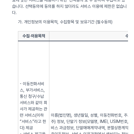
요에 맞는 서비스를 제공하기 위한 ‘선택동의’로 구 분하여 수집하고 있
습니다. 선택동의에 동의를 하지 않더라도 서비스 이용에 제한은 없습니
다.
가. 개인정보의 이용목적, 수집항목 및 보유기간 (필수동의)
수집·이용목적
수집
- 이동전화서비
스, 부가서비스,
통신 청구/수납
서비스와 같이 회
사가 제공하는 관
련 서비스(이하
이름(법인명), 생년월일, 성별, 이동전화번호, 주소, 전
“서비스”라고 한
주) 정보, 단말기 정보(모델명, IMEI, USIM번호, 
다) 제공
비스 과금정보, 단말매매계약내역, 분할상환계약내역