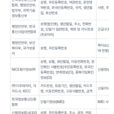
성명, 주민등록번호, 여권번호, 운전면
협회, 행정안전부,
허번호, 외국인등록번호, 국적, 생년월
사망, 주민
법무부, 과학기술
일, 회선번호
정보통신부
성명(법인명), 생년월일, 주소, 전화번
행정안전부, 한국
호, 단말기 일련번호, 계좌 및 카드번호
긴급구조(법
통신사업자연합회
(뒤4자리)
행정안전부, 보건
복지요금 감
복지부, 국가보훈
성명, 주민등록번호
에 한함)
처
성명, 성별, 생년월일, 이동전화번호, 본
인확인 식별번호(주민등록번호, 외국인
NICE평가정보㈜
신용정보 조
등록번호), 연계정보(CI), 중복가입확인
정보(DI)
㈜다우데이타, 각
카드번호, 유효기간, 생년월일, 카드주
신용카드 
카드사, KICC
명, 이동전화번호, 고유식별번호, 금액
한국정보통신진흥
단말기정보(IMEI)
IMEI 사전
협회
신용정보회사(코리
성명, 주민등록번호, 주소, 국적, 연락