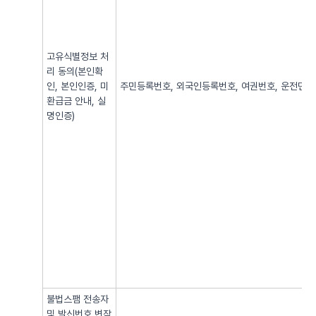
고유식별정보 처
리 동의(본인확
인, 본인인증, 미
주민등록번호, 외국인등록번호, 여권번호, 운전면허번
환급금 안내, 실
명인증)
불법스팸 전송자
및 발신번호 변작