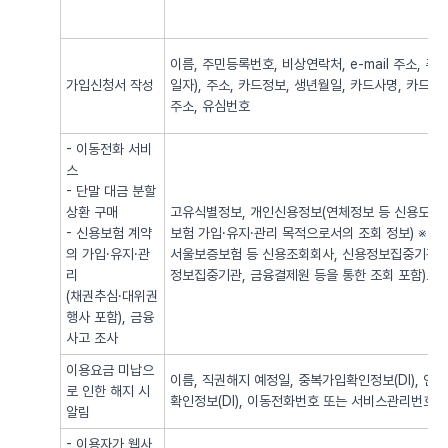
이름, 주민등록번호, 비상연락처, e-mail 주소,
가입신청서 작성
일자), 주소, 카드정보, 생년월일, 카드사명, 카드번
주소, 유심번호
- 이동전화 서비
스
- 단말 대금 분할
상환 구매
고유식별정보, 개인신용정보(연체정보 등 신용도 판
- 신용보험 계약
보험 가입·유지·관리 목적으로서의 조회 정보) ※
의 가입·유지·관
서울보증보험 등 신용조회회사, 신용정보집중기관 
리
정보집중기관, 금융결제원 등을 통한 조회 포함)로
(채권추심·대위권
행사 포함), 금융
사고 조사
이용요금 미납으
이름, 직권해지 예정일, 중복가입확인정보(DI), 
로 인한 해지 시
확인정보(DI), 이동전화번호 또는 서비스관리번호
알림
- 이용자가 웹사