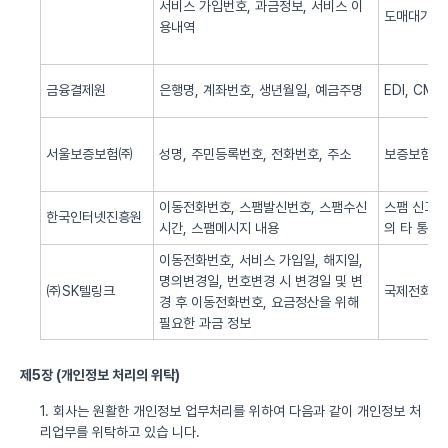
서비스 가입번호, 과금정보, 서비스 이
도매대가 
용내역
금융결제원
은행명, 계좌번호, 생년월일, 예금주명
EDI, CM
서울보증보험㈜
성명, 주민등록번호, 전화번호, 주소
보증보험 
이동전화번호, 스팸발신번호, 스팸수신
스팸 신고 
한국인터넷진흥원
시간, 스팸메시지 내용
의 타 통신
이동전화번호, 서비스 가입일, 해지일,
명의변경일, 번호변경 시 변경일 및 변
㈜SK텔링크
국제전화 서
경 후 이동전화번호, 요금정산을 위해
필요한 과금 정보
제5장 (개인정보 처리의 위탁)
1. 회사는 원활한 개인정보 업무처리를 위하여 다음과 같이 개인정보 처
리업무를 위탁하고 있습 니다.