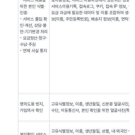
- 서비스 제공을
호이동정보, 서비스 이용과정에서 생성되는 정보(발·
위한 본인 식별·
서비스이용기록, 접속로그, 쿠키, 접속 IP 정보, 
인증
요금 과금에 필요한 데이터 및 이를 조합하여 생성되
- 서비스 풀짐 확
보(이름, 주민등록번호), 배송지 정보(이름, 연락처, 
인·개선, 상담·불
만·기기변경 처리
- 요금정산·청구·
수납·추심
- 연체 사실 통지
명의도용 방지,
고유식별정보, 이름, 생년월일, 신분증 얼굴사진, 신
가입의사 확인
수단, 이동통신사, 본인 확인을 위한 얼굴사진(특징정
고유식별정보, 이름, 생년월일, 성별, 내·외국인 여
본인확인 서비스