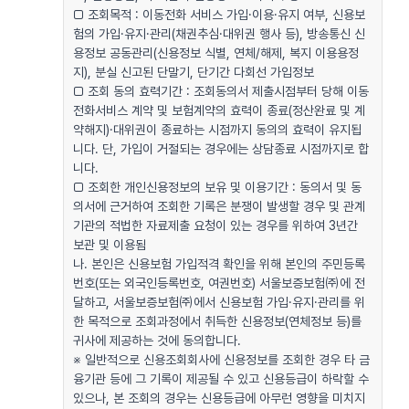
□ 조회목적 : 이동전화 서비스 가입·이용·유지 여부, 신용보
험의 가입·유지·관리(채권추심·대위권 행사 등), 방송통신 신
용정보 공동관리(신용정보 식별, 연체/해제, 복지 이용용정
지), 분실 신고된 단말기, 단기간 다회선 가입정보
□ 조회 동의 효력기간 : 조회동의서 제출시점부터 당해 이동
전화서비스 계약 및 보험계약의 효력이 종료(정산완료 및 계
약해지)·대위권이 종료하는 시점까지 동의의 효력이 유지됩
니다. 단, 가입이 거절되는 경우에는 상담종료 시점까지로 합
니다.
□ 조회한 개인신용정보의 보유 및 이용기간 : 동의서 및 동
의서에 근거하여 조회한 기록은 분쟁이 발생할 경우 및 관계
기관의 적법한 자료제출 요청이 있는 경우를 위하여 3년간
보관 및 이용됨
나. 본인은 신용보험 가입적격 확인을 위해 본인의 주민등록
번호(또는 외국인등록번호, 여권번호) 서울보증보험㈜에 전
달하고, 서울보증보험㈜에서 신용보험 가입·유지·관리를 위
한 목적으로 조회과정에서 취득한 신용정보(연체정보 등)를
귀사에 제공하는 것에 동의합니다.
※ 일반적으로 신용조회회사에 신용정보를 조회한 경우 타 금
융기관 등에 그 기록이 제공될 수 있고 신용등급이 하락할 수
있으나, 본 조회의 경우는 신용등급에 아무런 영향을 미치지