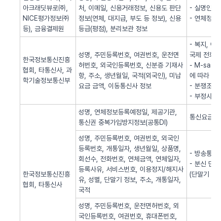
아크래딧뷰로㈜,
처, 이메일, 신용거래정보, 신용도 판단
- 실명인증
NICE평가정보㈜
정보(연체, 대지급, 부도 등 정보), 신용
- 연체정보
등), 금융결제원
등급(평점), 분리보관 정보
- 복지, 
성명, 주민등록번호, 여권번호, 운전면
국제 전화사
한국정보통신진흥
허번호, 외국인등록번호, 신분증 기재사
- M-sa
협회, 타통신사, 과
항, 주소, 생년월일, 국적(외국인), 미납
에 따라 S
학기술정보통신부
요금 금액, 이동통신사 정보
- 분쟁조정
- 부정사용
성명, 연체정보등록예정일, 제공기관,
통신요금 연
통신권 중복가입방지정보(공통DI)
성명, 주민등록번호, 여권번호, 외국인
등록번호, 개통일자, 생년월일, 상품명,
- 방송통신
회선수, 전화번호, 연체금액, 연체일자,
- 분신 단
등록사유, 서비스번호, 이용정지/해지사
한국정보통신진흥
(단말기 분
유, 성별, 단말기 정보, 주소, 개통일자,
협회, 타통신사
국적
성명, 주민등록번호, 운전면허번호, 외
국인등록번호, 여권번호, 휴대폰번호,