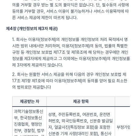
의를 거부할 경우 받는 별 도의 불이익은 없습니다. 단, 필수동의 사항에
동의를 거부할 경우, 서비스 이용이 불가능하거나 서비스 이용목적에 따
른 서비스 제공에 제한이 따르게 됩니다.
제4장 (개인정보의 제3자 제공)
1. 회사는 이용자(정보주체)의 개인정보를 개인정보의 처리 목적에서 명
시한 범위 내에서만 처리하며, 이용자(정보주체)의 동의, 법률의 특별한
규정 등 개인정보 보호법 제17조 및 제18조에 해 당하는 경우에만 개인
정보를 제3자에게 제공하고 그 이외에는 이용자(정보주체)의 개인정보를
제 3자에게 제공하지 않습니다.
2. 회사는 원활한 서비스 제공을 위해 다음의 경우 개인정보 보호법 제
17조 제1항 제1호에 따라 이용자(정보주체)의 동의를 얻어 필요 최소한
의 범위로만 제공합니다
제공받는 자
제공 항목
과학기술정보통신
성명, 주민등록번호, 여권번호, 운전면
부, 한국정보통신
허번호, 외국인등록번호, 신분증 발급일
진흥협회, 행정안
자, 얼굴사진(특징정보 포함)을 포함한
부정가입 방
전부, 경찰청, 법무
신분증 기재 사항(대리인 포함), 통신사