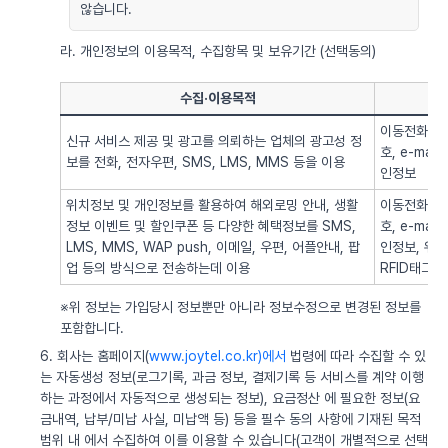
않습니다.
라. 개인정보의 이용목적, 수집항목 및 보유기간 (선택동의)
수집·이용목적
이동전화번호
신규 서비스 제공 및 광고를 의뢰하는 업체의 광고성 정
호, e-ma
보를 전화, 전자우편, SMS, LMS, MMS 등을 이용
인정보
위치정보 및 개인정보를 활용하여 해외로밍 안내, 생활
이동전화번호
정보 이벤트 및 할인쿠폰 등 다양한 혜택정보를 SMS,
호, e-ma
LMS, MMS, WAP push, 이메일, 우편, 어플안내, 팝
인정보, 위치정
업 등의 방식으로 전송하는데 이용
RFID태그 
※위 정보는 가입당시 정보뿐만 아니라 정보수정으로 변경된 정보를
포함합니다.
6. 회사는 홈페이지(
www.joytel.co.kr)에서
법령에 따라 수집할 수 있
는 자동생성 정보(로그기록, 과금 정보, 결제기록 등 서비스를 계약 이행
하는 과정에서 자동적으로 생성되는 정보), 요금정산 에 필요한 정보(요
금내역, 납부/미납 사실, 미납액 등) 등을 필수 동의 사항에 기재된 목적
범위 내 에서 수집하여 이를 이용할 수 있습니다(고객이 개별적으로 선택