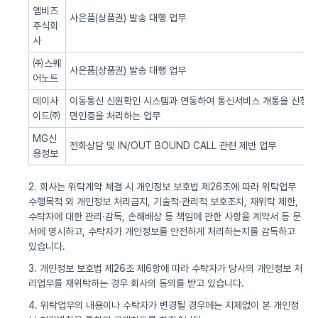
엠비즈
사은품(상품권) 발송 대행 업무
주식회
사
㈜스퀘
사은품(상품권) 발송 대행 업무
어노트
데이사
이동통신 신원확인 시스템과 연동하여 통신서비스 개통을 신청한 
이드㈜
면인증을 처리하는 업무
MG신
전화상담 및 IN/OUT BOUND CALL 관련 제반 업무
용정보
2. 회사는 위탁계약 체결 시 개인정보 보호법 제26조에 따라 위탁업무
수행목적 외 개인정보 처리금지, 기술적·관리적 보호조치, 재위탁 제한,
수탁자에 대한 관리·감독, 손해배상 등 책임에 관한 사항을 계약서 등 문
서에 명시하고, 수탁자가 개인정보를 안전하게 처리하는지를 감독하고
있습니다.
3. 개인정보 보호법 제26조 제6항에 따라 수탁자가 당사의 개인정보 처
리업무를 재위탁하는 경우 회사의 동의를 받고 있습니다.
4. 위탁업무의 내용이나 수탁자가 변경될 경우에는 지체없이 본 개인정