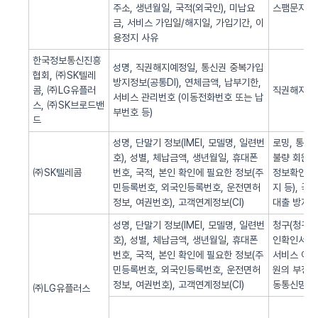
주소, 생년월일, 국적(외국인), 미납요
스팸문자 발
금, 서비스 가입일/해지일, 가입기간, 이
용정지 사유
한국정보통신진흥
성명, 직권해지예정일, 통신권 중복가입
협회, ㈜SK텔레
방지정보(공통DI), 연체금액, 납부기한,
콤, ㈜LG유플러
직권해지 알
서비스 관리번호 (이동전화번호 또는 납
스, ㈜SK브로드밴
부번호 등)
드
성명, 단말기 정보(IMEI, 모델명, 일련번
로밍, 통화
호), 성별, 체납금액, 생년월일, 휴대폰
불량 회원의
㈜SK텔레콤
번호, 국적, 본인 확인에 필요한 정보(주
정보확인, 
민등록번호, 외국인등록번호, 운전면허
지 등), 
정보, 여권번호), 고객연계정보(CI)
대출 방지,
성명, 단말기 정보(IMEI, 모델명, 일련번
청구(청구서 
호), 성별, 체납금액, 생년월일, 휴대폰
인확인서비스
번호, 국적, 본인 확인에 필요한 정보(주
서비스 이용
민등록번호, 외국인등록번호, 운전면허
원의 부정 
정보, 여권번호), 고객연계정보(CI)
동통신망 제
㈜LG유플러스