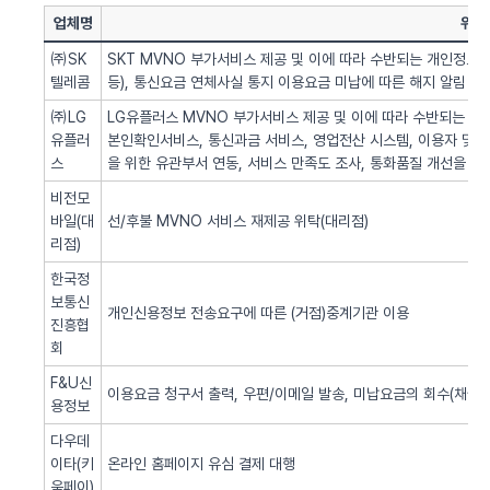
업체명
위탁
㈜SK
SKT MVNO 부가서비스 제공 및 이에 따라 수반되는 개인정보 
텔레콤
등), 통신요금 연체사실 통지 이용요금 미납에 따른 해지 알림 업
㈜LG
LG유플러스 MVNO 부가서비스 제공 및 이에 따라 수반되는 개인
유플러
본인확인서비스, 통신과금 서비스, 영업전산 시스템, 이용자 및 서
스
을 위한 유관부서 연동, 서비스 만족도 조사, 통화품질 개선을 위
비전모
바일(대
선/후불 MVNO 서비스 재제공 위탁(대리점)
리점)
한국정
보통신
개인신용정보 전송요구에 따른 (거점)중계기관 이용
진흥협
회
F&U신
이용요금 청구서 출력, 우편/이메일 발송, 미납요금의 회수(채권추
용정보
다우데
이타(키
온라인 홈페이지 유심 결제 대행
움페이)