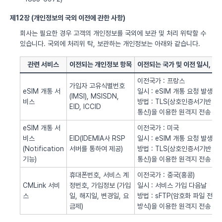
제12장 (개인정보의 국외 이전에 관한 사항)
회사는 필요한 경우 고객의 개인정보를 국외에 보관 및 처리 위탁할 수
있습니다. 국외에 처리위 탁, 보관하는 개인정보는 아래와 같습니다.
관련 서비스
이전되는 개인정보 항목
이전되는 국가 및 이전 일시, 방
이전국가 : 프랑스
가입자 고유식별번호
eSIM 개통 서
일시 : eSIM 개통 요청 발생시
(IMSI), MSISDN,
비스
방법 : TLS(상호인증서기반
EID, ICCID
통신)을 이용한 원격지 전송
eSIM 개통 서
이전국가 : 미국
비스
EID(IDEMIA사 RSP
일시 : eSIM 개통 요청 발생시
(Notification
서버를 통하여 제공)
방법 : TLS(상호인증서기반
기능)
통신)을 이용한 원격지 전송
휴대폰번호, 서비스 계
이전국가 : 중국(홍콩)
CMLink 서비
정번호, 가입정보 (가입
일시 : 서비스 가입 다음날
스
일, 해지일, 변경일, 요
방법 : sFTP(암호화 파일 전송
금제)
방식)을 이용한 원격지 전송