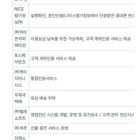
NICE
평가정
실명확인, 본인인증(나이스평가정보에서 인증받은 휴대폰 번호 사
보㈜
㈜하이
픈코퍼
이용요금 납부를 위한 가상계좌, 고객 계좌인증 서비스 제공
레이션
토스페
고객 계좌인증 서비스 제공
이먼츠
㈜케이
지이니
통합인증서비스
시스
우체국
유심 배송 위탁
택배
㈜텔레
영업전산 시스템 개발, 운영 및 유지보수 / 고객 관리 전산시스템 
소프트
㈜쿠콘
선불 충전 서비스 운영
지에스