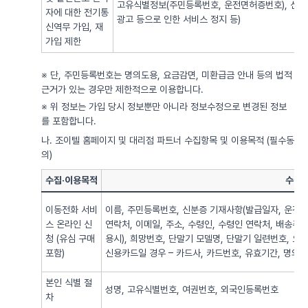
고유식별정보(주민등록번호, 운전면허증번호), 신용
자에 대한 전기통
광고 등으로 인한 서비스 정지 등)
신역무 가입, 재
가입 제한
※ 단, 주민등록번호는 명의도용, 요금감면, 미환급금 안내 등의 법적
근거가 있는 경우만 제한적으로 이용합니다.
※ 위 정보는 가입 당시 정보뿐만 아니라 정보수정으로 변경된 정보
를 포함합니다.
나. 조이텔 홈페이지 및 대리점 파트너 수집항목 및 이용목적 (필수동
의)
수집·이용목적
수집·
이동전화 서비
이름, 주민등록번호, 신분증 기재사항(발급일자, 운전면
스 온라인 신
연락처, 이메일, 주소, 수령인, 수령인 연락처, 배송주
청 (유심 구매
용시), 희망번호, 단말기 모델명, 단말기 일련번호, 요
포함)
신용카드일 경우 – 카드사, 카드번호, 유효기간, 명의자),
본인 식별 절
성명, 고유식별번호, 여권번호, 외국인등록번호
차