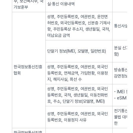
부, 보건복지부, 국
실·통신 이용내역
가보훈부
성명, 주민등록번호, 여권번호, 운전면
허번호, 외국인등록번호, 신분증 기재사
통신사실 
항, 주민등록상 주소지, 생년월일, 국적,
미납요금 금액
분실 신고된
단말기 정보(IMEI, 모델명, 일련번호)
함)
한국정보통신진흥
성명, 주민등록번호, 여권번호, 외국인
방송통신 신
협회
등록번호, 연체금액, 가입현황, 이용정
감면정보 
지, 해지사실, 회선 수
성명, 주민등록번호, 여권번호, 외국인
- IMEI 
등록번호, 국적, 생년월일, 이동전화번
- eSIM 
호, 주소, 단말기 정보(모델명, IMEI)
전기통신역무
성명, 주민등록번호, 여권번호, 외국인
불법 대부광
등록번호, 이용정지 사유
한
한국정보통신진흥