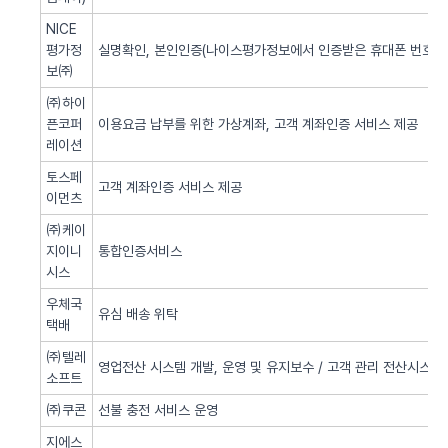
NICE
평가정
실명확인, 본인인증(나이스평가정보에서 인증받은 휴대폰 번호 사
보㈜
㈜하이
픈코퍼
이용요금 납부를 위한 가상계좌, 고객 계좌인증 서비스 제공
레이션
토스페
고객 계좌인증 서비스 제공
이먼츠
㈜케이
지이니
통합인증서비스
시스
우체국
유심 배송 위탁
택배
㈜텔레
영업전산 시스템 개발, 운영 및 유지보수 / 고객 관리 전산시스템 
소프트
㈜쿠콘
선불 충전 서비스 운영
지에스