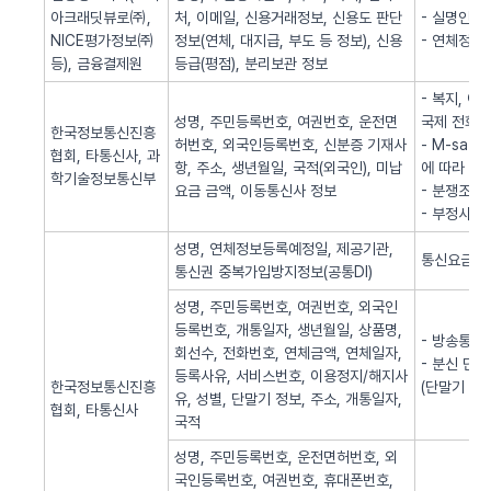
아크래딧뷰로㈜,
처, 이메일, 신용거래정보, 신용도 판단
- 실명인증
NICE평가정보㈜
정보(연체, 대지급, 부도 등 정보), 신용
- 연체정보
등), 금융결제원
등급(평점), 분리보관 정보
- 복지, 
성명, 주민등록번호, 여권번호, 운전면
국제 전화사
한국정보통신진흥
허번호, 외국인등록번호, 신분증 기재사
- M-sa
협회, 타통신사, 과
항, 주소, 생년월일, 국적(외국인), 미납
에 따라 S
학기술정보통신부
요금 금액, 이동통신사 정보
- 분쟁조정
- 부정사용
성명, 연체정보등록예정일, 제공기관,
통신요금 연
통신권 중복가입방지정보(공통DI)
성명, 주민등록번호, 여권번호, 외국인
등록번호, 개통일자, 생년월일, 상품명,
- 방송통신
회선수, 전화번호, 연체금액, 연체일자,
- 분신 단
등록사유, 서비스번호, 이용정지/해지사
한국정보통신진흥
(단말기 분
유, 성별, 단말기 정보, 주소, 개통일자,
협회, 타통신사
국적
성명, 주민등록번호, 운전면허번호, 외
국인등록번호, 여권번호, 휴대폰번호,