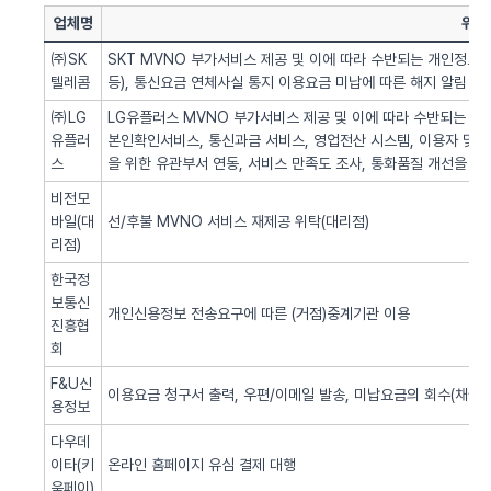
업체명
위탁
㈜SK
SKT MVNO 부가서비스 제공 및 이에 따라 수반되는 개인정보 
텔레콤
등), 통신요금 연체사실 통지 이용요금 미납에 따른 해지 알림 업
㈜LG
LG유플러스 MVNO 부가서비스 제공 및 이에 따라 수반되는 개인
유플러
본인확인서비스, 통신과금 서비스, 영업전산 시스템, 이용자 및 서
스
을 위한 유관부서 연동, 서비스 만족도 조사, 통화품질 개선을 위
비전모
바일(대
선/후불 MVNO 서비스 재제공 위탁(대리점)
리점)
한국정
보통신
개인신용정보 전송요구에 따른 (거점)중계기관 이용
진흥협
회
F&U신
이용요금 청구서 출력, 우편/이메일 발송, 미납요금의 회수(채권추
용정보
다우데
이타(키
온라인 홈페이지 유심 결제 대행
움페이)