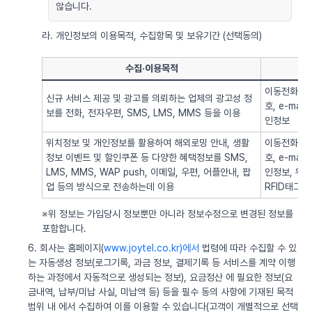
않습니다.
라. 개인정보의 이용목적, 수집항목 및 보유기간 (선택동의)
수집·이용목적
이동전화번호
신규 서비스 제공 및 광고를 의뢰하는 업체의 광고성 정
호, e-ma
보를 전화, 전자우편, SMS, LMS, MMS 등을 이용
인정보
위치정보 및 개인정보를 활용하여 해외로밍 안내, 생활
이동전화번호
정보 이벤트 및 할인쿠폰 등 다양한 혜택정보를 SMS,
호, e-ma
LMS, MMS, WAP push, 이메일, 우편, 어플안내, 팝
인정보, 위치정
업 등의 방식으로 전송하는데 이용
RFID태그 
※위 정보는 가입당시 정보뿐만 아니라 정보수정으로 변경된 정보를
포함합니다.
6. 회사는 홈페이지(
www.joytel.co.kr)에서
법령에 따라 수집할 수 있
는 자동생성 정보(로그기록, 과금 정보, 결제기록 등 서비스를 계약 이행
하는 과정에서 자동적으로 생성되는 정보), 요금정산 에 필요한 정보(요
금내역, 납부/미납 사실, 미납액 등) 등을 필수 동의 사항에 기재된 목적
범위 내 에서 수집하여 이를 이용할 수 있습니다(고객이 개별적으로 선택