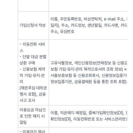
이름, 주민등록번호, 비상연락처, e-mail 주소,
가입신청서 작성
일자), 주소, 카드정보, 생년월일, 카드사명, 카드번
주소, 유심번호
- 이동전화 서비
스
- 단말 대금 분할
상환 구매
고유식별정보, 개인신용정보(연체정보 등 신용도 판
- 신용보험 계약
보험 가입·유지·관리 목적으로서의 조회 정보) ※
의 가입·유지·관
서울보증보험 등 신용조회회사, 신용정보집중기관 
리
정보집중기관, 금융결제원 등을 통한 조회 포함)로
(채권추심·대위권
행사 포함), 금융
사고 조사
이용요금 미납으
이름, 직권해지 예정일, 중복가입확인정보(DI), 
로 인한 해지 시
확인정보(DI), 이동전화번호 또는 서비스관리번호
알림
- 이용자가 웹사