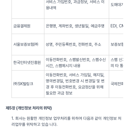
서비스 가입번호, 과금정보, 서비스 이
도매대가 
용내역
금융결제원
은행명, 계좌번호, 생년월일, 예금주명
EDI, CM
서울보증보험㈜
성명, 주민등록번호, 전화번호, 주소
보증보험 
이동전화번호, 스팸발신번호, 스팸수신
스팸 신고 
한국인터넷진흥원
시간, 스팸메시지 내용
의 타 통신
이동전화번호, 서비스 가입일, 해지일,
명의변경일, 번호변경 시 변경일 및 변
㈜SK텔링크
국제전화 서
경 후 이동전화번호, 요금정산을 위해
필요한 과금 정보
제5장 (개인정보 처리의 위탁)
1. 회사는 원활한 개인정보 업무처리를 위하여 다음과 같이 개인정보 처
리업무를 위탁하고 있습 니다.