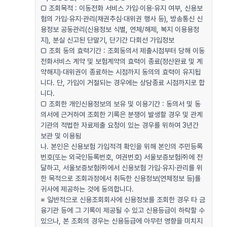
□ 조회목적 : 이동전화 서비스 가입·이용·유지 여부, 신용보
험의 가입·유지·관리(채권추심·대위권 행사 등), 방송통신 신
용정보 공동관리(신용정보 식별, 연체/해제, 복지 이용용정
지), 분실 신고된 단말기, 단기간 다회선 가입정보
□ 조회 동의 효력기간 : 조회동의서 제출시점부터 당해 이동
전화서비스 계약 및 보험계약의 효력이 종료(정산완료 및 계
약해지)·대위권이 종료하는 시점까지 동의의 효력이 유지됩
니다. 단, 가입이 거절되는 경우에는 상담종료 시점까지로 합
니다.
□ 조회한 개인신용정보의 보유 및 이용기간 : 동의서 및 동
의서에 근거하여 조회한 기록은 분쟁이 발생할 경우 및 관계
기관의 적법한 자료제출 요청이 있는 경우를 위하여 3년간
보관 및 이용됨
나. 본인은 신용보험 가입적격 확인을 위해 본인의 주민등록
번호(또는 외국인등록번호, 여권번호) 서울보증보험㈜에 전
달하고, 서울보증보험㈜에서 신용보험 가입·유지·관리를 위
한 목적으로 조회과정에서 취득한 신용정보(연체정보 등)를
귀사에 제공하는 것에 동의합니다.
※ 일반적으로 신용조회회사에 신용정보를 조회한 경우 타 금
융기관 등에 그 기록이 제공될 수 있고 신용등급이 하락할 수
있으나, 본 조회의 경우는 신용등급에 아무런 영향을 미치지