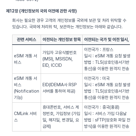
제12장 (개인정보의 국외 이전에 관한 사항)
회사는 필요한 경우 고객의 개인정보를 국외에 보관 및 처리 위탁할 수
있습니다. 국외에 처리위 탁, 보관하는 개인정보는 아래와 같습니다.
관련 서비스
이전되는 개인정보 항목
이전되는 국가 및 이전 일시, 방
이전국가 : 프랑스
가입자 고유식별번호
eSIM 개통 서
일시 : eSIM 개통 요청 발생시
(IMSI), MSISDN,
비스
방법 : TLS(상호인증서기반
EID, ICCID
통신)을 이용한 원격지 전송
eSIM 개통 서
이전국가 : 미국
비스
EID(IDEMIA사 RSP
일시 : eSIM 개통 요청 발생시
(Notification
서버를 통하여 제공)
방법 : TLS(상호인증서기반
기능)
통신)을 이용한 원격지 전송
휴대폰번호, 서비스 계
이전국가 : 중국(홍콩)
CMLink 서비
정번호, 가입정보 (가입
일시 : 서비스 가입 다음날
스
일, 해지일, 변경일, 요
방법 : sFTP(암호화 파일 전송
금제)
방식)을 이용한 원격지 전송