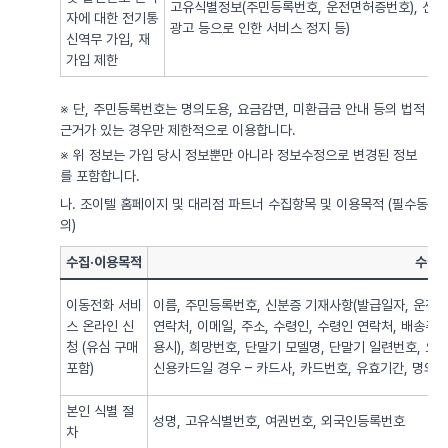
고유식별정보(주민등록번호, 운전면허증번호), 신용
자에 대한 전기통
광고 등으로 인한 서비스 정지 등)
신역무 가입, 재
가입 제한
※ 단, 주민등록번호는 명의도용, 요금감면, 미환급금 안내 등의 법적
근거가 있는 경우만 제한적으로 이용합니다.
※ 위 정보는 가입 당시 정보뿐만 아니라 정보수정으로 변경된 정보
를 포함합니다.
나. 조이텔 홈페이지 및 대리점 파트너 수집항목 및 이용목적 (필수동
의)
수집·이용목적
수집·
이동전화 서비
이름, 주민등록번호, 신분증 기재사항(발급일자, 운전면
스 온라인 신
연락처, 이메일, 주소, 수령인, 수령인 연락처, 배송주
청 (유심 구매
용시), 희망번호, 단말기 모델명, 단말기 일련번호, 요
포함)
신용카드일 경우 – 카드사, 카드번호, 유효기간, 명의자),
본인 식별 절
성명, 고유식별번호, 여권번호, 외국인등록번호
차