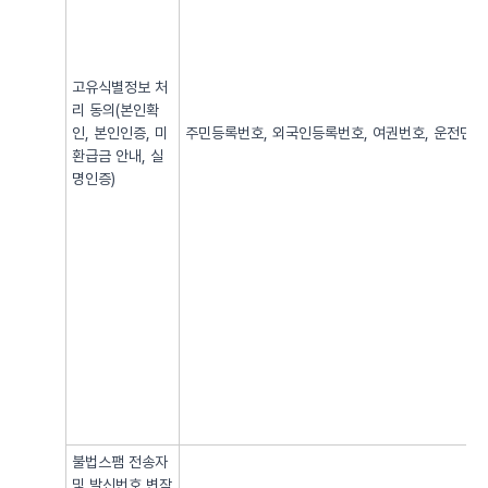
고유식별정보 처
리 동의(본인확
인, 본인인증, 미
주민등록번호, 외국인등록번호, 여권번호, 운전면허번
환급금 안내, 실
명인증)
불법스팸 전송자
및 발신번호 변작