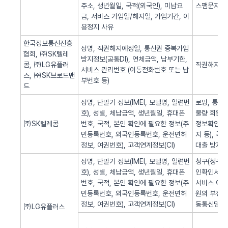
주소, 생년월일, 국적(외국인), 미납요
스팸문자 발
금, 서비스 가입일/해지일, 가입기간, 이
용정지 사유
한국정보통신진흥
성명, 직권해지예정일, 통신권 중복가입
협회, ㈜SK텔레
방지정보(공통DI), 연체금액, 납부기한,
콤, ㈜LG유플러
직권해지 알
서비스 관리번호 (이동전화번호 또는 납
스, ㈜SK브로드밴
부번호 등)
드
성명, 단말기 정보(IMEI, 모델명, 일련번
로밍, 통화
호), 성별, 체납금액, 생년월일, 휴대폰
불량 회원의
㈜SK텔레콤
번호, 국적, 본인 확인에 필요한 정보(주
정보확인, 
민등록번호, 외국인등록번호, 운전면허
지 등), 
정보, 여권번호), 고객연계정보(CI)
대출 방지,
성명, 단말기 정보(IMEI, 모델명, 일련번
청구(청구서 
호), 성별, 체납금액, 생년월일, 휴대폰
인확인서비스
번호, 국적, 본인 확인에 필요한 정보(주
서비스 이용
민등록번호, 외국인등록번호, 운전면허
원의 부정 
정보, 여권번호), 고객연계정보(CI)
동통신망 제
㈜LG유플러스