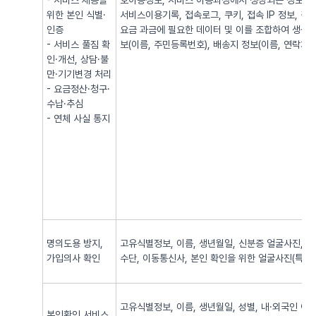
- 서비스 제공을
호이동정보, 서비스 이용과정에서 생성되는 정보(발·
위한 본인 식별·
서비스이용기록, 접속로그, 쿠키, 접속 IP 정보, 
인증
요금 과금에 필요한 데이터 및 이를 조합하여 생성되
- 서비스 풀짐 확
보(이름, 주민등록번호), 배송지 정보(이름, 연락처, 
인·개선, 상담·불
만·기기변경 처리
- 요금정산·청구·
수납·추심
- 연체 사실 통지
명의도용 방지,
고유식별정보, 이름, 생년월일, 신분증 얼굴사진, 신
가입의사 확인
수단, 이동통신사, 본인 확인을 위한 얼굴사진(특징정
고유식별정보, 이름, 생년월일, 성별, 내·외국인 여
본인확인 서비스