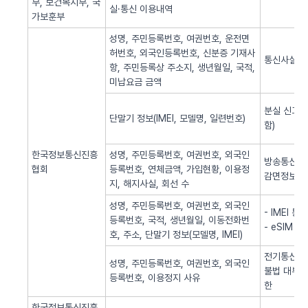
부, 보건복지부, 국
실·통신 이용내역
가보훈부
성명, 주민등록번호, 여권번호, 운전면
허번호, 외국인등록번호, 신분증 기재사
통신사실 
항, 주민등록상 주소지, 생년월일, 국적,
미납요금 금액
분실 신고된
단말기 정보(IMEI, 모델명, 일련번호)
함)
한국정보통신진흥
성명, 주민등록번호, 여권번호, 외국인
방송통신 신
협회
등록번호, 연체금액, 가입현황, 이용정
감면정보 
지, 해지사실, 회선 수
성명, 주민등록번호, 여권번호, 외국인
- IMEI 
등록번호, 국적, 생년월일, 이동전화번
- eSIM 
호, 주소, 단말기 정보(모델명, IMEI)
전기통신역무
성명, 주민등록번호, 여권번호, 외국인
불법 대부광
등록번호, 이용정지 사유
한
한국정보통신진흥