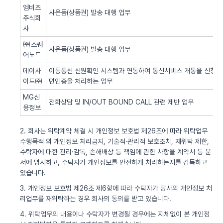
엠비즈
사은품(상품권) 발송 대행 업무
주식회
사
㈜스퀘
사은품(상품권) 발송 대행 업무
어노트
데이사
이동통신 신원확인 시스템과 연동하여 통신서비스 개통을 신청한 
이드㈜
면인증을 처리하는 업무
MG신
전화상담 및 IN/OUT BOUND CALL 관련 제반 업무
용정보
2. 회사는 위탁계약 체결 시 개인정보 보호법 제26조에 따라 위탁업무
수행목적 외 개인정보 처리금지, 기술적·관리적 보호조치, 재위탁 제한,
수탁자에 대한 관리·감독, 손해배상 등 책임에 관한 사항을 계약서 등 문
서에 명시하고, 수탁자가 개인정보를 안전하게 처리하는지를 감독하고
있습니다.
3. 개인정보 보호법 제26조 제6항에 따라 수탁자가 당사의 개인정보 처
리업무를 재위탁하는 경우 회사의 동의를 받고 있습니다.
4. 위탁업무의 내용이나 수탁자가 변경될 경우에는 지체없이 본 개인정