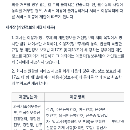
의를 거부할 경우 받는 별 도의 불이익은 없습니다. 단, 필수동의 사항에
동의를 거부할 경우, 서비스 이용이 불가능하거나 서비스 이용목적에 따
른 서비스 제공에 제한이 따르게 됩니다.
제4장 (개인정보의 제3자 제공)
1. 회사는 이용자(정보주체)의 개인정보를 개인정보의 처리 목적에서 명
시한 범위 내에서만 처리하며, 이용자(정보주체)의 동의, 법률의 특별한
규정 등 개인정보 보호법 제17조 및 제18조에 해 당하는 경우에만 개인
정보를 제3자에게 제공하고 그 이외에는 이용자(정보주체)의 개인정보를
제 3자에게 제공하지 않습니다.
2. 회사는 원활한 서비스 제공을 위해 다음의 경우 개인정보 보호법 제
17조 제1항 제1호에 따라 이용자(정보주체)의 동의를 얻어 필요 최소한
의 범위로만 제공합니다
제공받는 자
제공 항목
과학기술정보통신
성명, 주민등록번호, 여권번호, 운전면
부, 한국정보통신
허번호, 외국인등록번호, 신분증 발급일
진흥협회, 행정안
자, 얼굴사진(특징정보 포함)을 포함한
부정가입 방
전부, 경찰청, 법무
신분증 기재 사항(대리인 포함), 통신사