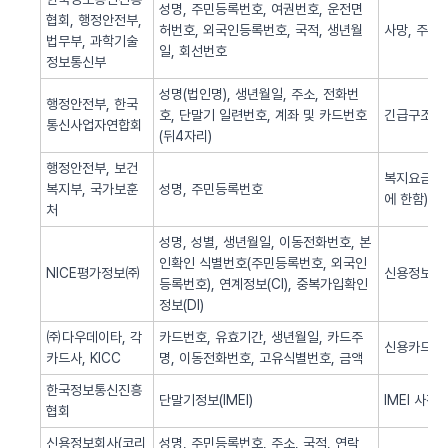
성명, 주민등록번호, 여권번호, 운전면
협회, 행정안전부,
허번호, 외국인등록번호, 국적, 생년월
사망, 주민
법무부, 과학기술
일, 회선번호
정보통신부
성명(법인명), 생년월일, 주소, 전화번
행정안전부, 한국
호, 단말기 일련번호, 계좌 및 카드번호
긴급구조(법
통신사업자연합회
(뒤4자리)
행정안전부, 보건
복지요금 감
복지부, 국가보훈
성명, 주민등록번호
에 한함)
처
성명, 성별, 생년월일, 이동전화번호, 본
인확인 식별번호(주민등록번호, 외국인
NICE평가정보㈜
신용정보 조
등록번호), 연계정보(CI), 중복가입확인
정보(DI)
㈜다우데이타, 각
카드번호, 유효기간, 생년월일, 카드주
신용카드 
카드사, KICC
명, 이동전화번호, 고유식별번호, 금액
한국정보통신진흥
단말기정보(IMEI)
IMEI 사전
협회
신용정보회사(코리
성명, 주민등록번호, 주소, 국적, 연락