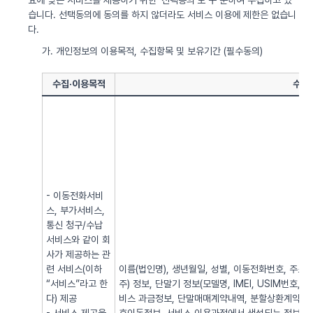
요에 맞는 서비스를 제공하기 위한 ‘선택동의’로 구 분하여 수집하고 있
습니다. 선택동의에 동의를 하지 않더라도 서비스 이용에 제한은 없습니
다.
가. 개인정보의 이용목적, 수집항목 및 보유기간 (필수동의)
수집·이용목적
수집
- 이동전화서비
스, 부가서비스,
통신 청구/수납
서비스와 같이 회
사가 제공하는 관
련 서비스(이하
이름(법인명), 생년월일, 성별, 이동전화번호, 주소, 전
“서비스”라고 한
주) 정보, 단말기 정보(모델명, IMEI, USIM번호, 
다) 제공
비스 과금정보, 단말매매계약내역, 분할상환계약내역