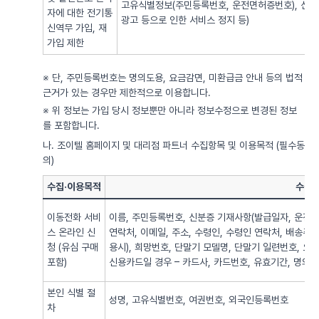
고유식별정보(주민등록번호, 운전면허증번호), 신용
자에 대한 전기통
광고 등으로 인한 서비스 정지 등)
신역무 가입, 재
가입 제한
※ 단, 주민등록번호는 명의도용, 요금감면, 미환급금 안내 등의 법적
근거가 있는 경우만 제한적으로 이용합니다.
※ 위 정보는 가입 당시 정보뿐만 아니라 정보수정으로 변경된 정보
를 포함합니다.
나. 조이텔 홈페이지 및 대리점 파트너 수집항목 및 이용목적 (필수동
의)
수집·이용목적
수집·
이동전화 서비
이름, 주민등록번호, 신분증 기재사항(발급일자, 운전면
스 온라인 신
연락처, 이메일, 주소, 수령인, 수령인 연락처, 배송주
청 (유심 구매
용시), 희망번호, 단말기 모델명, 단말기 일련번호, 요
포함)
신용카드일 경우 – 카드사, 카드번호, 유효기간, 명의자),
본인 식별 절
성명, 고유식별번호, 여권번호, 외국인등록번호
차