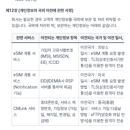
제12장 (개인정보의 국외 이전에 관한 사항)
회사는 필요한 경우 고객의 개인정보를 국외에 보관 및 처리 위탁할 수
있습니다. 국외에 처리위 탁, 보관하는 개인정보는 아래와 같습니다.
관련 서비스
이전되는 개인정보 항목
이전되는 국가 및 이전 일시, 방
이전국가 : 프랑스
가입자 고유식별번호
eSIM 개통 서
일시 : eSIM 개통 요청 발생시
(IMSI), MSISDN,
비스
방법 : TLS(상호인증서기반
EID, ICCID
통신)을 이용한 원격지 전송
eSIM 개통 서
이전국가 : 미국
비스
EID(IDEMIA사 RSP
일시 : eSIM 개통 요청 발생시
(Notification
서버를 통하여 제공)
방법 : TLS(상호인증서기반
기능)
통신)을 이용한 원격지 전송
휴대폰번호, 서비스 계
이전국가 : 중국(홍콩)
CMLink 서비
정번호, 가입정보 (가입
일시 : 서비스 가입 다음날
스
일, 해지일, 변경일, 요
방법 : sFTP(암호화 파일 전송
금제)
방식)을 이용한 원격지 전송