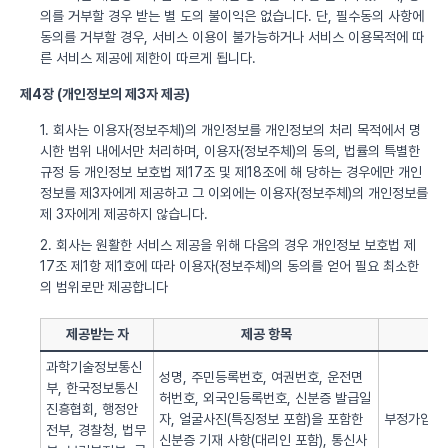
의를 거부할 경우 받는 별 도의 불이익은 없습니다. 단, 필수동의 사항에
동의를 거부할 경우, 서비스 이용이 불가능하거나 서비스 이용목적에 따
른 서비스 제공에 제한이 따르게 됩니다.
제4장 (개인정보의 제3자 제공)
1. 회사는 이용자(정보주체)의 개인정보를 개인정보의 처리 목적에서 명
시한 범위 내에서만 처리하며, 이용자(정보주체)의 동의, 법률의 특별한
규정 등 개인정보 보호법 제17조 및 제18조에 해 당하는 경우에만 개인
정보를 제3자에게 제공하고 그 이외에는 이용자(정보주체)의 개인정보를
제 3자에게 제공하지 않습니다.
2. 회사는 원활한 서비스 제공을 위해 다음의 경우 개인정보 보호법 제
17조 제1항 제1호에 따라 이용자(정보주체)의 동의를 얻어 필요 최소한
의 범위로만 제공합니다
제공받는 자
제공 항목
과학기술정보통신
성명, 주민등록번호, 여권번호, 운전면
부, 한국정보통신
허번호, 외국인등록번호, 신분증 발급일
진흥협회, 행정안
자, 얼굴사진(특징정보 포함)을 포함한
부정가입 방
전부, 경찰청, 법무
신분증 기재 사항(대리인 포함), 통신사