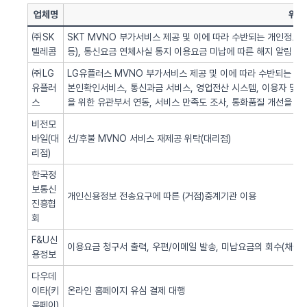
업체명
위탁
㈜SK
SKT MVNO 부가서비스 제공 및 이에 따라 수반되는 개인정보 
텔레콤
등), 통신요금 연체사실 통지 이용요금 미납에 따른 해지 알림 업
㈜LG
LG유플러스 MVNO 부가서비스 제공 및 이에 따라 수반되는 개인
유플러
본인확인서비스, 통신과금 서비스, 영업전산 시스템, 이용자 및 서
스
을 위한 유관부서 연동, 서비스 만족도 조사, 통화품질 개선을 위
비전모
바일(대
선/후불 MVNO 서비스 재제공 위탁(대리점)
리점)
한국정
보통신
개인신용정보 전송요구에 따른 (거점)중계기관 이용
진흥협
회
F&U신
이용요금 청구서 출력, 우편/이메일 발송, 미납요금의 회수(채권추
용정보
다우데
이타(키
온라인 홈페이지 유심 결제 대행
움페이)