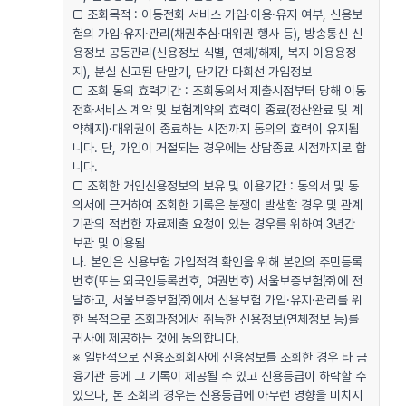
□ 조회목적 : 이동전화 서비스 가입·이용·유지 여부, 신용보
험의 가입·유지·관리(채권추심·대위권 행사 등), 방송통신 신
용정보 공동관리(신용정보 식별, 연체/해제, 복지 이용용정
지), 분실 신고된 단말기, 단기간 다회선 가입정보
□ 조회 동의 효력기간 : 조회동의서 제출시점부터 당해 이동
전화서비스 계약 및 보험계약의 효력이 종료(정산완료 및 계
약해지)·대위권이 종료하는 시점까지 동의의 효력이 유지됩
니다. 단, 가입이 거절되는 경우에는 상담종료 시점까지로 합
니다.
□ 조회한 개인신용정보의 보유 및 이용기간 : 동의서 및 동
의서에 근거하여 조회한 기록은 분쟁이 발생할 경우 및 관계
기관의 적법한 자료제출 요청이 있는 경우를 위하여 3년간
보관 및 이용됨
나. 본인은 신용보험 가입적격 확인을 위해 본인의 주민등록
번호(또는 외국인등록번호, 여권번호) 서울보증보험㈜에 전
달하고, 서울보증보험㈜에서 신용보험 가입·유지·관리를 위
한 목적으로 조회과정에서 취득한 신용정보(연체정보 등)를
귀사에 제공하는 것에 동의합니다.
※ 일반적으로 신용조회회사에 신용정보를 조회한 경우 타 금
융기관 등에 그 기록이 제공될 수 있고 신용등급이 하락할 수
있으나, 본 조회의 경우는 신용등급에 아무런 영향을 미치지