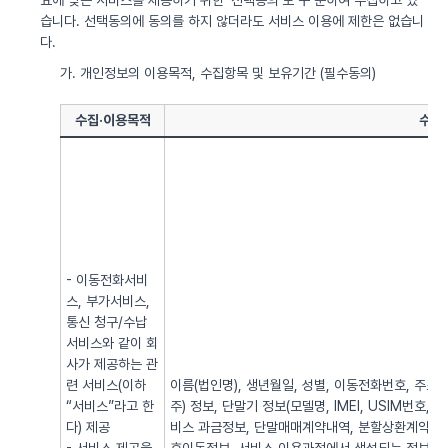
요에 맞는 서비스를 제공하기 위한 ‘선택동의’로 구 분하여 수집하고 있
습니다. 선택동의에 동의를 하지 않더라도 서비스 이용에 제한은 없습니
다.
가. 개인정보의 이용목적, 수집항목 및 보유기간 (필수동의)
수집·이용목적
수집
- 이동전화서비
스, 부가서비스,
통신 청구/수납
서비스와 같이 회
사가 제공하는 관
련 서비스(이하
이름(법인명), 생년월일, 성별, 이동전화번호, 주소, 전
“서비스”라고 한
주) 정보, 단말기 정보(모델명, IMEI, USIM번호, 
다) 제공
비스 과금정보, 단말매매계약내역, 분할상환계약내역