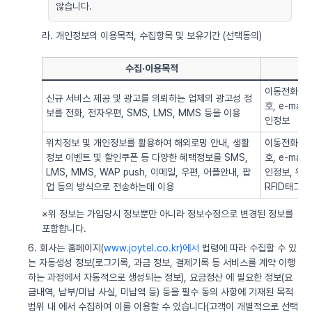
않습니다.
라. 개인정보의 이용목적, 수집항목 및 보유기간 (선택동의)
수집·이용목적
이동전화번호
신규 서비스 제공 및 광고를 의뢰하는 업체의 광고성 정
호, e-ma
보를 전화, 전자우편, SMS, LMS, MMS 등을 이용
인정보
위치정보 및 개인정보를 활용하여 해외로밍 안내, 생활
이동전화번호
정보 이벤트 및 할인쿠폰 등 다양한 혜택정보를 SMS,
호, e-ma
LMS, MMS, WAP push, 이메일, 우편, 어플안내, 팝
인정보, 위치정
업 등의 방식으로 전송하는데 이용
RFID태그 
※위 정보는 가입당시 정보뿐만 아니라 정보수정으로 변경된 정보를
포함합니다.
6. 회사는 홈페이지(
www.joytel.co.kr)에서
법령에 따라 수집할 수 있
는 자동생성 정보(로그기록, 과금 정보, 결제기록 등 서비스를 계약 이행
하는 과정에서 자동적으로 생성되는 정보), 요금정산 에 필요한 정보(요
금내역, 납부/미납 사실, 미납액 등) 등을 필수 동의 사항에 기재된 목적
범위 내 에서 수집하여 이를 이용할 수 있습니다(고객이 개별적으로 선택