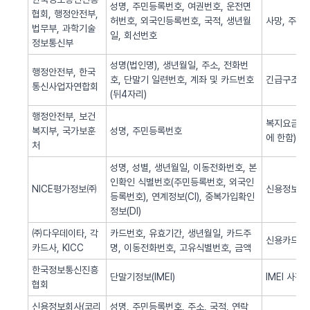
성명, 주민등록번호, 여권번호, 운전면
협회, 행정안전부,
허번호, 외국인등록번호, 국적, 생년월
사망, 주민
법무부, 과학기술
일, 회선번호
정보통신부
성명(법인명), 생년월일, 주소, 전화번
행정안전부, 한국
호, 단말기 일련번호, 계좌 및 카드번호
긴급구조(법
통신사업자연합회
(뒤4자리)
행정안전부, 보건
복지요금 감
복지부, 국가보훈
성명, 주민등록번호
에 한함)
처
성명, 성별, 생년월일, 이동전화번호, 본
인확인 식별번호(주민등록번호, 외국인
NICE평가정보㈜
신용정보 조
등록번호), 연계정보(CI), 중복가입확인
정보(DI)
㈜다우데이타, 각
카드번호, 유효기간, 생년월일, 카드주
신용카드 
카드사, KICC
명, 이동전화번호, 고유식별번호, 금액
한국정보통신진흥
단말기정보(IMEI)
IMEI 사전
협회
신용정보회사(코리
성명, 주민등록번호, 주소, 국적, 연락