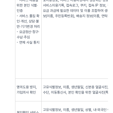
- 서비스 제공을
호이동정보, 서비스 이용과정에서 생성되는 정보(발·
위한 본인 식별·
서비스이용기록, 접속로그, 쿠키, 접속 IP 정보, 
인증
요금 과금에 필요한 데이터 및 이를 조합하여 생성되
- 서비스 풀짐 확
보(이름, 주민등록번호), 배송지 정보(이름, 연락처, 
인·개선, 상담·불
만·기기변경 처리
- 요금정산·청구·
수납·추심
- 연체 사실 통지
명의도용 방지,
고유식별정보, 이름, 생년월일, 신분증 얼굴사진, 신
가입의사 확인
수단, 이동통신사, 본인 확인을 위한 얼굴사진(특징정
고유식별정보, 이름, 생년월일, 성별, 내·외국인 여
본인확인 서비스