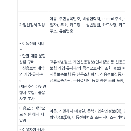
이름, 주민등록번호, 비상연락처, e-mail 주소,
가입신청서 작성
일자), 주소, 카드정보, 생년월일, 카드사명, 카드번
주소, 유심번호
- 이동전화 서비
스
- 단말 대금 분할
상환 구매
고유식별정보, 개인신용정보(연체정보 등 신용도 판
- 신용보험 계약
보험 가입·유지·관리 목적으로서의 조회 정보) ※
의 가입·유지·관
서울보증보험 등 신용조회회사, 신용정보집중기관 
리
정보집중기관, 금융결제원 등을 통한 조회 포함)로
(채권추심·대위권
행사 포함), 금융
사고 조사
이용요금 미납으
이름, 직권해지 예정일, 중복가입확인정보(DI), 
로 인한 해지 시
확인정보(DI), 이동전화번호 또는 서비스관리번호
알림
- 이용자가 웹사