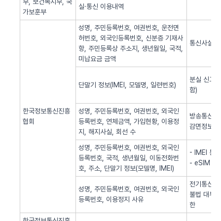
부, 보건복지부, 국
실·통신 이용내역
가보훈부
성명, 주민등록번호, 여권번호, 운전면
허번호, 외국인등록번호, 신분증 기재사
통신사실 
항, 주민등록상 주소지, 생년월일, 국적,
미납요금 금액
분실 신고된
단말기 정보(IMEI, 모델명, 일련번호)
함)
한국정보통신진흥
성명, 주민등록번호, 여권번호, 외국인
방송통신 신
협회
등록번호, 연체금액, 가입현황, 이용정
감면정보 
지, 해지사실, 회선 수
성명, 주민등록번호, 여권번호, 외국인
- IMEI 
등록번호, 국적, 생년월일, 이동전화번
- eSIM 
호, 주소, 단말기 정보(모델명, IMEI)
전기통신역무
성명, 주민등록번호, 여권번호, 외국인
불법 대부광
등록번호, 이용정지 사유
한
한국정보통신진흥