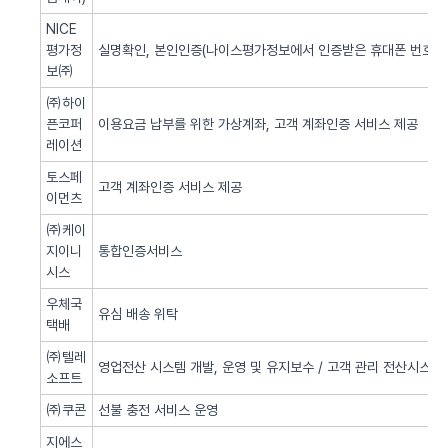
NICE
평가정
실명확인, 본인인증(나이스평가정보에서 인증받은 휴대폰 번호 사
보㈜
㈜하이
픈코퍼
이용요금 납부를 위한 가상계좌, 고객 계좌인증 서비스 제공
레이션
토스페
고객 계좌인증 서비스 제공
이먼츠
㈜케이
지이니
통합인증서비스
시스
우체국
유심 배송 위탁
택배
㈜텔레
영업전산 시스템 개발, 운영 및 유지보수 / 고객 관리 전산시스템 
소프트
㈜쿠콘
선불 충전 서비스 운영
지에스