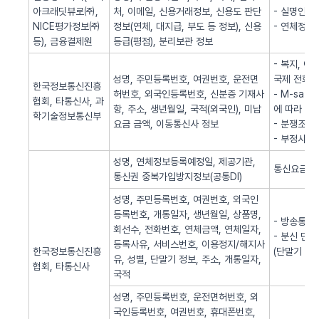
아크래딧뷰로㈜,
처, 이메일, 신용거래정보, 신용도 판단
- 실명인증
NICE평가정보㈜
정보(연체, 대지급, 부도 등 정보), 신용
- 연체정보
등), 금융결제원
등급(평점), 분리보관 정보
- 복지, 
성명, 주민등록번호, 여권번호, 운전면
국제 전화사
한국정보통신진흥
허번호, 외국인등록번호, 신분증 기재사
- M-sa
협회, 타통신사, 과
항, 주소, 생년월일, 국적(외국인), 미납
에 따라 S
학기술정보통신부
요금 금액, 이동통신사 정보
- 분쟁조정
- 부정사용
성명, 연체정보등록예정일, 제공기관,
통신요금 연
통신권 중복가입방지정보(공통DI)
성명, 주민등록번호, 여권번호, 외국인
등록번호, 개통일자, 생년월일, 상품명,
- 방송통신
회선수, 전화번호, 연체금액, 연체일자,
- 분신 단
등록사유, 서비스번호, 이용정지/해지사
한국정보통신진흥
(단말기 분
유, 성별, 단말기 정보, 주소, 개통일자,
협회, 타통신사
국적
성명, 주민등록번호, 운전면허번호, 외
국인등록번호, 여권번호, 휴대폰번호,