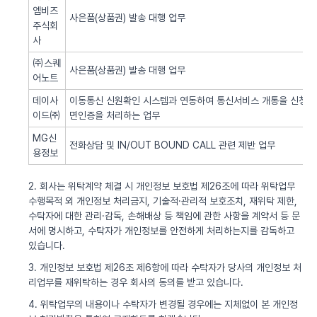
엠비즈
사은품(상품권) 발송 대행 업무
주식회
사
㈜스퀘
사은품(상품권) 발송 대행 업무
어노트
데이사
이동통신 신원확인 시스템과 연동하여 통신서비스 개통을 신청한 
이드㈜
면인증을 처리하는 업무
MG신
전화상담 및 IN/OUT BOUND CALL 관련 제반 업무
용정보
2. 회사는 위탁계약 체결 시 개인정보 보호법 제26조에 따라 위탁업무
수행목적 외 개인정보 처리금지, 기술적·관리적 보호조치, 재위탁 제한,
수탁자에 대한 관리·감독, 손해배상 등 책임에 관한 사항을 계약서 등 문
서에 명시하고, 수탁자가 개인정보를 안전하게 처리하는지를 감독하고
있습니다.
3. 개인정보 보호법 제26조 제6항에 따라 수탁자가 당사의 개인정보 처
리업무를 재위탁하는 경우 회사의 동의를 받고 있습니다.
4. 위탁업무의 내용이나 수탁자가 변경될 경우에는 지체없이 본 개인정