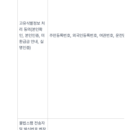
고유식별정보 처
리 동의(본인확
인, 본인인증, 미
주민등록번호, 외국인등록번호, 여권번호, 운전면허번
환급금 안내, 실
명인증)
불법스팸 전송자
및 발신번호 변작