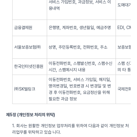
서비스 가입번호, 과금정보, 서비스 이
도매대가 
용내역
금융결제원
은행명, 계좌번호, 생년월일, 예금주명
EDI, CM
서울보증보험㈜
성명, 주민등록번호, 전화번호, 주소
보증보험 
이동전화번호, 스팸발신번호, 스팸수신
스팸 신고 
한국인터넷진흥원
시간, 스팸메시지 내용
의 타 통신
이동전화번호, 서비스 가입일, 해지일,
명의변경일, 번호변경 시 변경일 및 변
㈜SK텔링크
국제전화 서
경 후 이동전화번호, 요금정산을 위해
필요한 과금 정보
제5장 (개인정보 처리의 위탁)
1. 회사는 원활한 개인정보 업무처리를 위하여 다음과 같이 개인정보 처
리업무를 위탁하고 있습 니다.