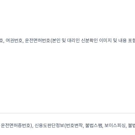
, 여권번호, 운전면허번호(본인 및 대리인 신분확인 이미지 및 내용 포함
운전면허증번호), 신용도판단정보(번호변작, 불법스팸, 보이스피싱, 불