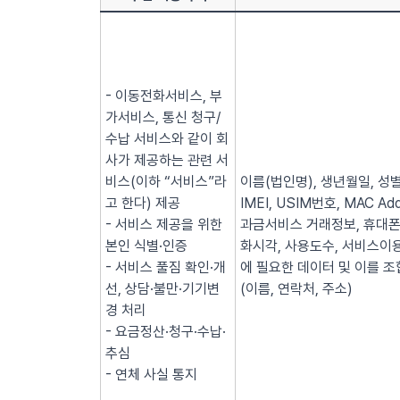
- 이동전화서비스, 부
가서비스, 통신 청구/
수납 서비스와 같이 회
사가 제공하는 관련 서
비스(이하 “서비스”라
이름(법인명), 생년월일, 성별
고 한다) 제공
IMEI, USIM번호, MAC
- 서비스 제공을 위한
과금서비스 거래정보, 휴대폰
본인 식별·인증
화시각, 사용도수, 서비스이용
- 서비스 풀짐 확인·개
에 필요한 데이터 및 이를 조
선, 상담·불만·기기변
(이름, 연락처, 주소)
경 처리
- 요금정산·청구·수납·
추심
- 연체 사실 통지