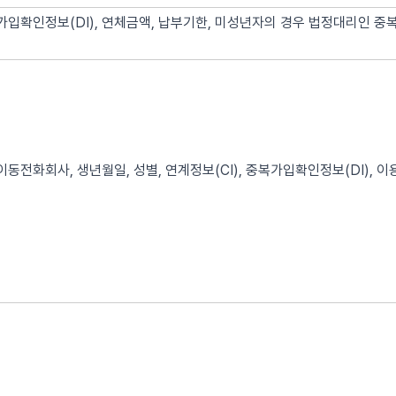
가입확인정보(DI), 연체금액, 납부기한, 미성년자의 경우 법정대리인 중
이동전화회사, 생년월일, 성별, 연계정보(CI), 중복가입확인정보(DI), 