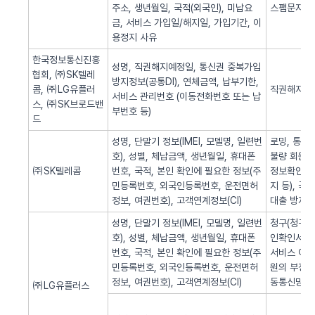
주소, 생년월일, 국적(외국인), 미납요
스팸문자 발
금, 서비스 가입일/해지일, 가입기간, 이
용정지 사유
한국정보통신진흥
성명, 직권해지예정일, 통신권 중복가입
협회, ㈜SK텔레
방지정보(공통DI), 연체금액, 납부기한,
콤, ㈜LG유플러
직권해지 알
서비스 관리번호 (이동전화번호 또는 납
스, ㈜SK브로드밴
부번호 등)
드
성명, 단말기 정보(IMEI, 모델명, 일련번
로밍, 통화
호), 성별, 체납금액, 생년월일, 휴대폰
불량 회원의
㈜SK텔레콤
번호, 국적, 본인 확인에 필요한 정보(주
정보확인, 
민등록번호, 외국인등록번호, 운전면허
지 등), 
정보, 여권번호), 고객연계정보(CI)
대출 방지,
성명, 단말기 정보(IMEI, 모델명, 일련번
청구(청구서 
호), 성별, 체납금액, 생년월일, 휴대폰
인확인서비스
번호, 국적, 본인 확인에 필요한 정보(주
서비스 이용
민등록번호, 외국인등록번호, 운전면허
원의 부정 
정보, 여권번호), 고객연계정보(CI)
동통신망 제
㈜LG유플러스