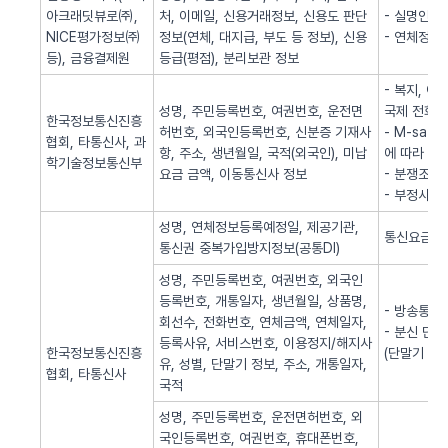
아크래딧뷰로㈜,
처, 이메일, 신용거래정보, 신용도 판단
- 실명인증
NICE평가정보㈜
정보(연체, 대지급, 부도 등 정보), 신용
- 연체정보
등), 금융결제원
등급(평점), 분리보관 정보
- 복지, 
성명, 주민등록번호, 여권번호, 운전면
국제 전화사
한국정보통신진흥
허번호, 외국인등록번호, 신분증 기재사
- M-sa
협회, 타통신사, 과
항, 주소, 생년월일, 국적(외국인), 미납
에 따라 S
학기술정보통신부
요금 금액, 이동통신사 정보
- 분쟁조정
- 부정사용
성명, 연체정보등록예정일, 제공기관,
통신요금 연
통신권 중복가입방지정보(공통DI)
성명, 주민등록번호, 여권번호, 외국인
등록번호, 개통일자, 생년월일, 상품명,
- 방송통신
회선수, 전화번호, 연체금액, 연체일자,
- 분신 단
등록사유, 서비스번호, 이용정지/해지사
한국정보통신진흥
(단말기 분
유, 성별, 단말기 정보, 주소, 개통일자,
협회, 타통신사
국적
성명, 주민등록번호, 운전면허번호, 외
국인등록번호, 여권번호, 휴대폰번호,