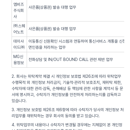
엠비즈
사은품(상품권) 발송 대행 업무
주식회
사
㈜스퀘
사은품(상품권) 발송 대행 업무
어노트
데이사
이동통신 신원확인 시스템과 연동하여 통신서비스 개통을 신청한 
이드㈜
면인증을 처리하는 업무
MG신
전화상담 및 IN/OUT BOUND CALL 관련 제반 업무
용정보
2. 회사는 위탁계약 체결 시 개인정보 보호법 제26조에 따라 위탁업무
수행목적 외 개인정보 처리금지, 기술적·관리적 보호조치, 재위탁 제한,
수탁자에 대한 관리·감독, 손해배상 등 책임에 관한 사항을 계약서 등 문
서에 명시하고, 수탁자가 개인정보를 안전하게 처리하는지를 감독하고
있습니다.
3. 개인정보 보호법 제26조 제6항에 따라 수탁자가 당사의 개인정보 처
리업무를 재위탁하는 경우 회사의 동의를 받고 있습니다.
4. 위탁업무의 내용이나 수탁자가 변경될 경우에는 지체없이 본 개인정