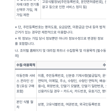
고유식별정보(주민등록번호, 운전면허증번호), 신용
자에 대한 전기통
광고 등으로 인한 서비스 정지 등)
신역무 가입, 재
가입 제한
※ 단, 주민등록번호는 명의도용, 요금감면, 미환급금 안내 등의 법적
근거가 있는 경우만 제한적으로 이용합니다.
※ 위 정보는 가입 당시 정보뿐만 아니라 정보수정으로 변경된 정보
를 포함합니다.
나. 조이텔 홈페이지 및 대리점 파트너 수집항목 및 이용목적 (필수동
의)
수집·이용목적
수집·
이동전화 서비
이름, 주민등록번호, 신분증 기재사항(발급일자, 운전면
스 온라인 신
연락처, 이메일, 주소, 수령인, 수령인 연락처, 배송주
청 (유심 구매
용시), 희망번호, 단말기 모델명, 단말기 일련번호, 요
포함)
신용카드일 경우 – 카드사, 카드번호, 유효기간, 명의자),
본인 식별 절
성명, 고유식별번호, 여권번호, 외국인등록번호
차