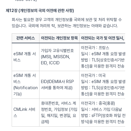
제12장 (개인정보의 국외 이전에 관한 사항)
회사는 필요한 경우 고객의 개인정보를 국외에 보관 및 처리 위탁할 수
있습니다. 국외에 처리위 탁, 보관하는 개인정보는 아래와 같습니다.
관련 서비스
이전되는 개인정보 항목
이전되는 국가 및 이전 일시, 방
이전국가 : 프랑스
가입자 고유식별번호
eSIM 개통 서
일시 : eSIM 개통 요청 발생시
(IMSI), MSISDN,
비스
방법 : TLS(상호인증서기반
EID, ICCID
통신)을 이용한 원격지 전송
eSIM 개통 서
이전국가 : 미국
비스
EID(IDEMIA사 RSP
일시 : eSIM 개통 요청 발생시
(Notification
서버를 통하여 제공)
방법 : TLS(상호인증서기반
기능)
통신)을 이용한 원격지 전송
휴대폰번호, 서비스 계
이전국가 : 중국(홍콩)
CMLink 서비
정번호, 가입정보 (가입
일시 : 서비스 가입 다음날
스
일, 해지일, 변경일, 요
방법 : sFTP(암호화 파일 전송
금제)
방식)을 이용한 원격지 전송