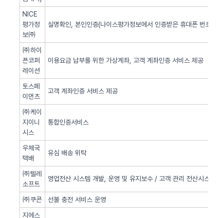
NICE
평가정
실명확인, 본인인증(나이스평가정보에서 인증받은 휴대폰 번호 사
보㈜
㈜하이
픈코퍼
이용요금 납부를 위한 가상계좌, 고객 계좌인증 서비스 제공
레이션
토스페
고객 계좌인증 서비스 제공
이먼츠
㈜케이
지이니
통합인증서비스
시스
우체국
유심 배송 위탁
택배
㈜텔레
영업전산 시스템 개발, 운영 및 유지보수 / 고객 관리 전산시스템 
소프트
㈜쿠콘
선불 충전 서비스 운영
지에스