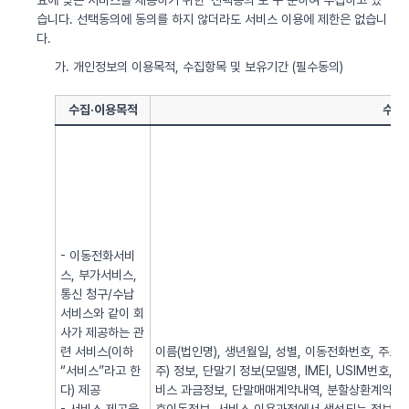
요에 맞는 서비스를 제공하기 위한 ‘선택동의’로 구 분하여 수집하고 있
습니다. 선택동의에 동의를 하지 않더라도 서비스 이용에 제한은 없습니
다.
가. 개인정보의 이용목적, 수집항목 및 보유기간 (필수동의)
수집·이용목적
수집
- 이동전화서비
스, 부가서비스,
통신 청구/수납
서비스와 같이 회
사가 제공하는 관
련 서비스(이하
이름(법인명), 생년월일, 성별, 이동전화번호, 주소, 전
“서비스”라고 한
주) 정보, 단말기 정보(모델명, IMEI, USIM번호, 
다) 제공
비스 과금정보, 단말매매계약내역, 분할상환계약내역