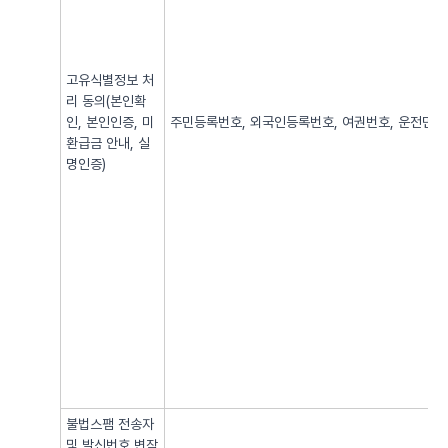
고유식별정보 처
리 동의(본인확
인, 본인인증, 미
주민등록번호, 외국인등록번호, 여권번호, 운전면허번
환급금 안내, 실
명인증)
불법스팸 전송자
및 발신번호 변작