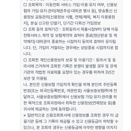
□ 조회목적 : 이동전화 서비스 가입·이용·유지 여부, 신용보
험의 가입·유지·관리(채권추심·대위권 행사 등), 방송통신 신
용정보 공동관리(신용정보 식별, 연체/해제, 복지 이용용정
지), 분실 신고된 단말기, 단기간 다회선 가입정보
□ 조회 동의 효력기간 : 조회동의서 제출시점부터 당해 이동
전화서비스 계약 및 보험계약의 효력이 종료(정산완료 및 계
약해지)·대위권이 종료하는 시점까지 동의의 효력이 유지됩
니다. 단, 가입이 거절되는 경우에는 상담종료 시점까지로 합
니다.
□ 조회한 개인신용정보의 보유 및 이용기간 : 동의서 및 동
의서에 근거하여 조회한 기록은 분쟁이 발생할 경우 및 관계
기관의 적법한 자료제출 요청이 있는 경우를 위하여 3년간
보관 및 이용됨
나. 본인은 신용보험 가입적격 확인을 위해 본인의 주민등록
번호(또는 외국인등록번호, 여권번호) 서울보증보험㈜에 전
달하고, 서울보증보험㈜에서 신용보험 가입·유지·관리를 위
한 목적으로 조회과정에서 취득한 신용정보(연체정보 등)를
귀사에 제공하는 것에 동의합니다.
※ 일반적으로 신용조회회사에 신용정보를 조회한 경우 타 금
융기관 등에 그 기록이 제공될 수 있고 신용등급이 하락할 수
있으나, 본 조회의 경우는 신용등급에 아무런 영향을 미치지