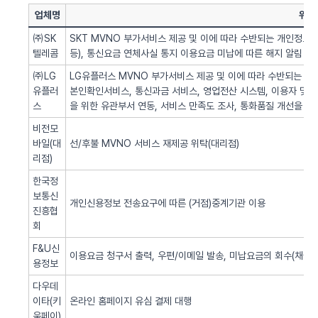
업체명
위탁
㈜SK
SKT MVNO 부가서비스 제공 및 이에 따라 수반되는 개인정보 
텔레콤
등), 통신요금 연체사실 통지 이용요금 미납에 따른 해지 알림 업
㈜LG
LG유플러스 MVNO 부가서비스 제공 및 이에 따라 수반되는 개인
유플러
본인확인서비스, 통신과금 서비스, 영업전산 시스템, 이용자 및 서
스
을 위한 유관부서 연동, 서비스 만족도 조사, 통화품질 개선을 위
비전모
바일(대
선/후불 MVNO 서비스 재제공 위탁(대리점)
리점)
한국정
보통신
개인신용정보 전송요구에 따른 (거점)중계기관 이용
진흥협
회
F&U신
이용요금 청구서 출력, 우편/이메일 발송, 미납요금의 회수(채권추
용정보
다우데
이타(키
온라인 홈페이지 유심 결제 대행
움페이)