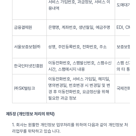
서비스 가입번호, 과금정보, 서비스 이
도매대가 
용내역
금융결제원
은행명, 계좌번호, 생년월일, 예금주명
EDI, CM
서울보증보험㈜
성명, 주민등록번호, 전화번호, 주소
보증보험 
이동전화번호, 스팸발신번호, 스팸수신
스팸 신고 
한국인터넷진흥원
시간, 스팸메시지 내용
의 타 통신
이동전화번호, 서비스 가입일, 해지일,
명의변경일, 번호변경 시 변경일 및 변
㈜SK텔링크
국제전화 서
경 후 이동전화번호, 요금정산을 위해
필요한 과금 정보
제5장 (개인정보 처리의 위탁)
1. 회사는 원활한 개인정보 업무처리를 위하여 다음과 같이 개인정보 처
리업무를 위탁하고 있습 니다.