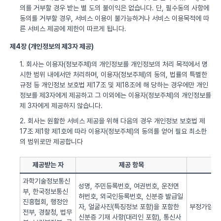
의를 거부할 경우 받는 별 도의 불이익은 없습니다. 단, 필수동의 사항에
동의를 거부할 경우, 서비스 이용이 불가능하거나 서비스 이용목적에 따
른 서비스 제공에 제한이 따르게 됩니다.
제4장 (개인정보의 제3자 제공)
1. 회사는 이용자(정보주체)의 개인정보를 개인정보의 처리 목적에서 명
시한 범위 내에서만 처리하며, 이용자(정보주체)의 동의, 법률의 특별한
규정 등 개인정보 보호법 제17조 및 제18조에 해 당하는 경우에만 개인
정보를 제3자에게 제공하고 그 이외에는 이용자(정보주체)의 개인정보를
제 3자에게 제공하지 않습니다.
2. 회사는 원활한 서비스 제공을 위해 다음의 경우 개인정보 보호법 제
17조 제1항 제1호에 따라 이용자(정보주체)의 동의를 얻어 필요 최소한
의 범위로만 제공합니다
제공받는 자
제공 항목
과학기술정보통신
성명, 주민등록번호, 여권번호, 운전면
부, 한국정보통신
허번호, 외국인등록번호, 신분증 발급일
진흥협회, 행정안
자, 얼굴사진(특징정보 포함)을 포함한
부정가입 방
전부, 경찰청, 법무
신분증 기재 사항(대리인 포함), 통신사