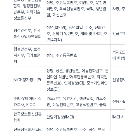
성명, 주민등록번호, 여권번호, 운전면
협회, 행정안전부,
허번호, 외국인등록번호, 국적, 생년월
사망, 주민
법무부, 과학기술
일, 회선번호
정보통신부
성명(법인명), 생년월일, 주소, 전화번
행정안전부, 한국
호, 단말기 일련번호, 계좌 및 카드번호
긴급구조(법
통신사업자연합회
(뒤4자리)
행정안전부, 보건
복지요금 감
복지부, 국가보훈
성명, 주민등록번호
에 한함)
처
성명, 성별, 생년월일, 이동전화번호, 본
인확인 식별번호(주민등록번호, 외국인
NICE평가정보㈜
신용정보 조
등록번호), 연계정보(CI), 중복가입확인
정보(DI)
㈜다우데이타, 각
카드번호, 유효기간, 생년월일, 카드주
신용카드 
카드사, KICC
명, 이동전화번호, 고유식별번호, 금액
한국정보통신진흥
단말기정보(IMEI)
IMEI 사전
협회
신용정보회사(코리
성명, 주민등록번호, 주소, 국적, 연락