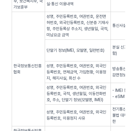
부, 보건복지부, 국
실·통신 이용내역
가보훈부
성명, 주민등록번호, 여권번호, 운전면
허번호, 외국인등록번호, 신분증 기재사
통신사실 
항, 주민등록상 주소지, 생년월일, 국적,
미납요금 금액
분실 신고된
단말기 정보(IMEI, 모델명, 일련번호)
함)
한국정보통신진흥
성명, 주민등록번호, 여권번호, 외국인
방송통신 신
협회
등록번호, 연체금액, 가입현황, 이용정
감면정보 
지, 해지사실, 회선 수
성명, 주민등록번호, 여권번호, 외국인
- IMEI 
등록번호, 국적, 생년월일, 이동전화번
- eSIM 
호, 주소, 단말기 정보(모델명, IMEI)
전기통신역무
성명, 주민등록번호, 여권번호, 외국인
불법 대부광
등록번호, 이용정지 사유
한
한국정보통신진흥