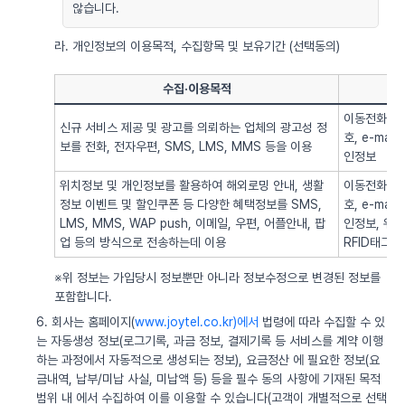
않습니다.
라. 개인정보의 이용목적, 수집항목 및 보유기간 (선택동의)
수집·이용목적
이동전화번호
신규 서비스 제공 및 광고를 의뢰하는 업체의 광고성 정
호, e-ma
보를 전화, 전자우편, SMS, LMS, MMS 등을 이용
인정보
위치정보 및 개인정보를 활용하여 해외로밍 안내, 생활
이동전화번호
정보 이벤트 및 할인쿠폰 등 다양한 혜택정보를 SMS,
호, e-ma
LMS, MMS, WAP push, 이메일, 우편, 어플안내, 팝
인정보, 위치정
업 등의 방식으로 전송하는데 이용
RFID태그 
※위 정보는 가입당시 정보뿐만 아니라 정보수정으로 변경된 정보를
포함합니다.
6. 회사는 홈페이지(
www.joytel.co.kr)에서
법령에 따라 수집할 수 있
는 자동생성 정보(로그기록, 과금 정보, 결제기록 등 서비스를 계약 이행
하는 과정에서 자동적으로 생성되는 정보), 요금정산 에 필요한 정보(요
금내역, 납부/미납 사실, 미납액 등) 등을 필수 동의 사항에 기재된 목적
범위 내 에서 수집하여 이를 이용할 수 있습니다(고객이 개별적으로 선택