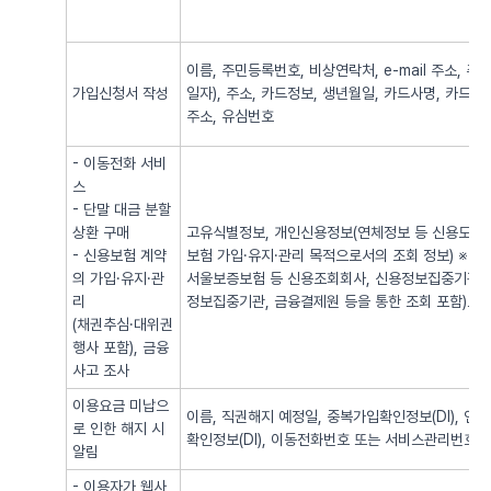
이름, 주민등록번호, 비상연락처, e-mail 주소,
가입신청서 작성
일자), 주소, 카드정보, 생년월일, 카드사명, 카드번
주소, 유심번호
- 이동전화 서비
스
- 단말 대금 분할
상환 구매
고유식별정보, 개인신용정보(연체정보 등 신용도 판
- 신용보험 계약
보험 가입·유지·관리 목적으로서의 조회 정보) ※
의 가입·유지·관
서울보증보험 등 신용조회회사, 신용정보집중기관 
리
정보집중기관, 금융결제원 등을 통한 조회 포함)로
(채권추심·대위권
행사 포함), 금융
사고 조사
이용요금 미납으
이름, 직권해지 예정일, 중복가입확인정보(DI), 
로 인한 해지 시
확인정보(DI), 이동전화번호 또는 서비스관리번호
알림
- 이용자가 웹사