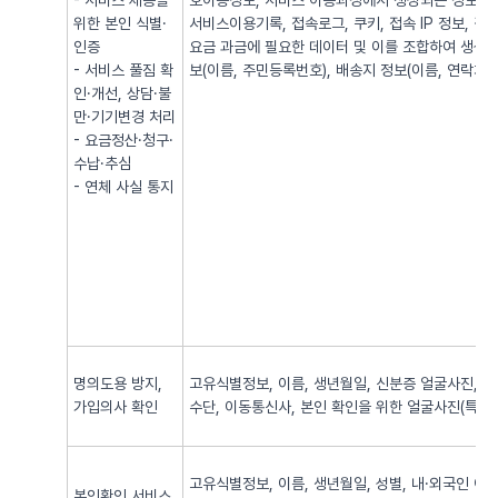
- 서비스 제공을
호이동정보, 서비스 이용과정에서 생성되는 정보(발·
위한 본인 식별·
서비스이용기록, 접속로그, 쿠키, 접속 IP 정보, 
인증
요금 과금에 필요한 데이터 및 이를 조합하여 생성되
- 서비스 풀짐 확
보(이름, 주민등록번호), 배송지 정보(이름, 연락처, 
인·개선, 상담·불
만·기기변경 처리
- 요금정산·청구·
수납·추심
- 연체 사실 통지
명의도용 방지,
고유식별정보, 이름, 생년월일, 신분증 얼굴사진, 신
가입의사 확인
수단, 이동통신사, 본인 확인을 위한 얼굴사진(특징정
고유식별정보, 이름, 생년월일, 성별, 내·외국인 여
본인확인 서비스