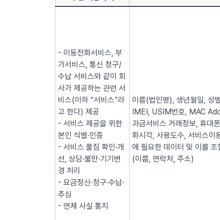
- 이동전화서비스, 부
가서비스, 통신 청구/
수납 서비스와 같이 회
사가 제공하는 관련 서
비스(이하 “서비스”라
이름(법인명), 생년월일, 성별
고 한다) 제공
IMEI, USIM번호, MAC
- 서비스 제공을 위한
과금서비스 거래정보, 휴대폰
본인 식별·인증
화시각, 사용도수, 서비스이용
- 서비스 풀짐 확인·개
에 필요한 데이터 및 이를 조
선, 상담·불만·기기변
(이름, 연락처, 주소)
경 처리
- 요금정산·청구·수납·
추심
- 연체 사실 통지