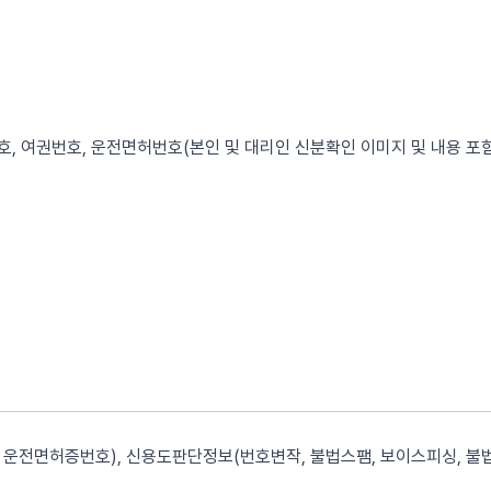
, 여권번호, 운전면허번호(본인 및 대리인 신분확인 이미지 및 내용 포함
운전면허증번호), 신용도판단정보(번호변작, 불법스팸, 보이스피싱, 불