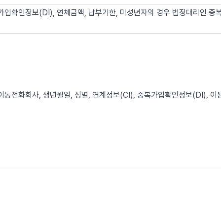
가입확인정보(DI), 연체금액, 납부기한, 미성년자의 경우 법정대리인 중
이동전화회사, 생년월일, 성별, 연계정보(CI), 중복가입확인정보(DI), 