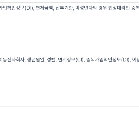
가입확인정보(DI), 연체금액, 납부기한, 미성년자의 경우 법정대리인 중
이동전화회사, 생년월일, 성별, 연계정보(CI), 중복가입확인정보(DI), 