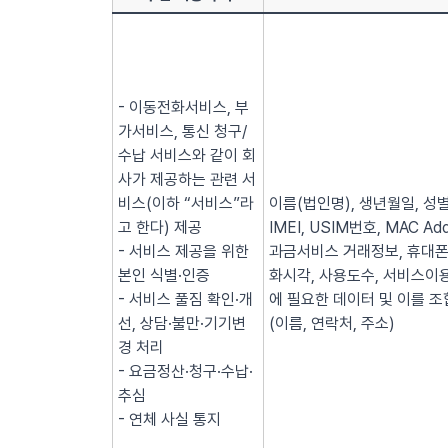
- 이동전화서비스, 부
가서비스, 통신 청구/
수납 서비스와 같이 회
사가 제공하는 관련 서
비스(이하 “서비스”라
이름(법인명), 생년월일, 성별
고 한다) 제공
IMEI, USIM번호, MAC
- 서비스 제공을 위한
과금서비스 거래정보, 휴대폰
본인 식별·인증
화시각, 사용도수, 서비스이용
- 서비스 풀짐 확인·개
에 필요한 데이터 및 이를 조
선, 상담·불만·기기변
(이름, 연락처, 주소)
경 처리
- 요금정산·청구·수납·
추심
- 연체 사실 통지