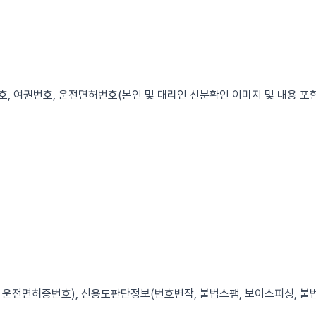
, 여권번호, 운전면허번호(본인 및 대리인 신분확인 이미지 및 내용 포함
운전면허증번호), 신용도판단정보(번호변작, 불법스팸, 보이스피싱, 불