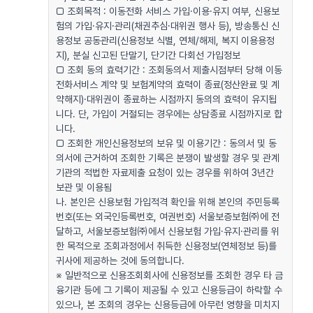
□ 조회목적 : 이동전화 서비스 가입·이용·유지 여부, 신용보
험의 가입·유지·관리(채권추심·대위권 행사 등), 방송통신 신
용정보 공동관리(신용정보 식별, 연체/해제, 복지 이용용정
지), 분실 신고된 단말기, 단기간 다회선 가입정보
□ 조회 동의 효력기간 : 조회동의서 제출시점부터 당해 이동
전화서비스 계약 및 보험계약의 효력이 종료(정산완료 및 계
약해지)·대위권이 종료하는 시점까지 동의의 효력이 유지됩
니다. 단, 가입이 거절되는 경우에는 상담종료 시점까지로 합
니다.
□ 조회한 개인신용정보의 보유 및 이용기간 : 동의서 및 동
의서에 근거하여 조회한 기록은 분쟁이 발생할 경우 및 관계
기관의 적법한 자료제출 요청이 있는 경우를 위하여 3년간
보관 및 이용됨
나. 본인은 신용보험 가입적격 확인을 위해 본인의 주민등록
번호(또는 외국인등록번호, 여권번호) 서울보증보험㈜에 전
달하고, 서울보증보험㈜에서 신용보험 가입·유지·관리를 위
한 목적으로 조회과정에서 취득한 신용정보(연체정보 등)를
귀사에 제공하는 것에 동의합니다.
※ 일반적으로 신용조회회사에 신용정보를 조회한 경우 타 금
융기관 등에 그 기록이 제공될 수 있고 신용등급이 하락할 수
있으나, 본 조회의 경우는 신용등급에 아무런 영향을 미치지