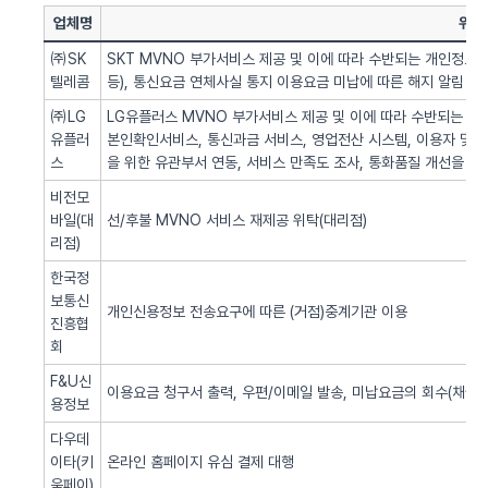
업체명
위탁
㈜SK
SKT MVNO 부가서비스 제공 및 이에 따라 수반되는 개인정보 
텔레콤
등), 통신요금 연체사실 통지 이용요금 미납에 따른 해지 알림 업
㈜LG
LG유플러스 MVNO 부가서비스 제공 및 이에 따라 수반되는 개인
유플러
본인확인서비스, 통신과금 서비스, 영업전산 시스템, 이용자 및 서
스
을 위한 유관부서 연동, 서비스 만족도 조사, 통화품질 개선을 위
비전모
바일(대
선/후불 MVNO 서비스 재제공 위탁(대리점)
리점)
한국정
보통신
개인신용정보 전송요구에 따른 (거점)중계기관 이용
진흥협
회
F&U신
이용요금 청구서 출력, 우편/이메일 발송, 미납요금의 회수(채권추
용정보
다우데
이타(키
온라인 홈페이지 유심 결제 대행
움페이)