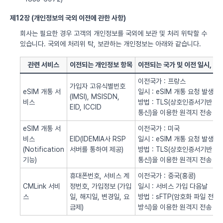
제12장 (개인정보의 국외 이전에 관한 사항)
회사는 필요한 경우 고객의 개인정보를 국외에 보관 및 처리 위탁할 수
있습니다. 국외에 처리위 탁, 보관하는 개인정보는 아래와 같습니다.
관련 서비스
이전되는 개인정보 항목
이전되는 국가 및 이전 일시, 방
이전국가 : 프랑스
가입자 고유식별번호
eSIM 개통 서
일시 : eSIM 개통 요청 발생시
(IMSI), MSISDN,
비스
방법 : TLS(상호인증서기반
EID, ICCID
통신)을 이용한 원격지 전송
eSIM 개통 서
이전국가 : 미국
비스
EID(IDEMIA사 RSP
일시 : eSIM 개통 요청 발생시
(Notification
서버를 통하여 제공)
방법 : TLS(상호인증서기반
기능)
통신)을 이용한 원격지 전송
휴대폰번호, 서비스 계
이전국가 : 중국(홍콩)
CMLink 서비
정번호, 가입정보 (가입
일시 : 서비스 가입 다음날
스
일, 해지일, 변경일, 요
방법 : sFTP(암호화 파일 전송
금제)
방식)을 이용한 원격지 전송