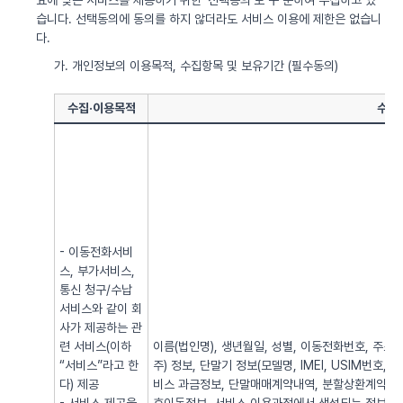
요에 맞는 서비스를 제공하기 위한 ‘선택동의’로 구 분하여 수집하고 있
습니다. 선택동의에 동의를 하지 않더라도 서비스 이용에 제한은 없습니
다.
가. 개인정보의 이용목적, 수집항목 및 보유기간 (필수동의)
수집·이용목적
수집
- 이동전화서비
스, 부가서비스,
통신 청구/수납
서비스와 같이 회
사가 제공하는 관
련 서비스(이하
이름(법인명), 생년월일, 성별, 이동전화번호, 주소, 전
“서비스”라고 한
주) 정보, 단말기 정보(모델명, IMEI, USIM번호, 
다) 제공
비스 과금정보, 단말매매계약내역, 분할상환계약내역