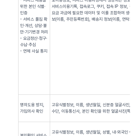
- 서비스 제공을
호이동정보, 서비스 이용과정에서 생성되는 정보(발·
위한 본인 식별·
서비스이용기록, 접속로그, 쿠키, 접속 IP 정보, 
인증
요금 과금에 필요한 데이터 및 이를 조합하여 생성되
- 서비스 풀짐 확
보(이름, 주민등록번호), 배송지 정보(이름, 연락처, 
인·개선, 상담·불
만·기기변경 처리
- 요금정산·청구·
수납·추심
- 연체 사실 통지
명의도용 방지,
고유식별정보, 이름, 생년월일, 신분증 얼굴사진, 신
가입의사 확인
수단, 이동통신사, 본인 확인을 위한 얼굴사진(특징정
고유식별정보, 이름, 생년월일, 성별, 내·외국인 여
본인확인 서비스