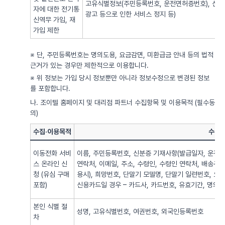
고유식별정보(주민등록번호, 운전면허증번호), 신용
자에 대한 전기통
광고 등으로 인한 서비스 정지 등)
신역무 가입, 재
가입 제한
※ 단, 주민등록번호는 명의도용, 요금감면, 미환급금 안내 등의 법적
근거가 있는 경우만 제한적으로 이용합니다.
※ 위 정보는 가입 당시 정보뿐만 아니라 정보수정으로 변경된 정보
를 포함합니다.
나. 조이텔 홈페이지 및 대리점 파트너 수집항목 및 이용목적 (필수동
의)
수집·이용목적
수집·
이동전화 서비
이름, 주민등록번호, 신분증 기재사항(발급일자, 운전면
스 온라인 신
연락처, 이메일, 주소, 수령인, 수령인 연락처, 배송주
청 (유심 구매
용시), 희망번호, 단말기 모델명, 단말기 일련번호, 요
포함)
신용카드일 경우 – 카드사, 카드번호, 유효기간, 명의자),
본인 식별 절
성명, 고유식별번호, 여권번호, 외국인등록번호
차