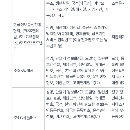
주소, 생년월일, 국적(외국인), 미납요
스팸문자 발
금, 서비스 가입일/해지일, 가입기간, 이
용정지 사유
한국정보통신진흥
성명, 직권해지예정일, 통신권 중복가입
협회, ㈜SK텔레
방지정보(공통DI), 연체금액, 납부기한,
콤, ㈜LG유플러
직권해지 알
서비스 관리번호 (이동전화번호 또는 납
스, ㈜SK브로드밴
부번호 등)
드
성명, 단말기 정보(IMEI, 모델명, 일련번
로밍, 통화
호), 성별, 체납금액, 생년월일, 휴대폰
불량 회원의
㈜SK텔레콤
번호, 국적, 본인 확인에 필요한 정보(주
정보확인, 
민등록번호, 외국인등록번호, 운전면허
지 등), 
정보, 여권번호), 고객연계정보(CI)
대출 방지,
성명, 단말기 정보(IMEI, 모델명, 일련번
청구(청구서 
호), 성별, 체납금액, 생년월일, 휴대폰
인확인서비스
번호, 국적, 본인 확인에 필요한 정보(주
서비스 이용
민등록번호, 외국인등록번호, 운전면허
원의 부정 
정보, 여권번호), 고객연계정보(CI)
동통신망 제
㈜LG유플러스