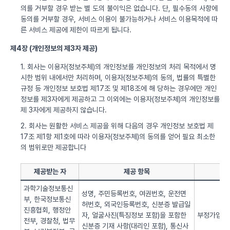
의를 거부할 경우 받는 별 도의 불이익은 없습니다. 단, 필수동의 사항에
동의를 거부할 경우, 서비스 이용이 불가능하거나 서비스 이용목적에 따
른 서비스 제공에 제한이 따르게 됩니다.
제4장 (개인정보의 제3자 제공)
1. 회사는 이용자(정보주체)의 개인정보를 개인정보의 처리 목적에서 명
시한 범위 내에서만 처리하며, 이용자(정보주체)의 동의, 법률의 특별한
규정 등 개인정보 보호법 제17조 및 제18조에 해 당하는 경우에만 개인
정보를 제3자에게 제공하고 그 이외에는 이용자(정보주체)의 개인정보를
제 3자에게 제공하지 않습니다.
2. 회사는 원활한 서비스 제공을 위해 다음의 경우 개인정보 보호법 제
17조 제1항 제1호에 따라 이용자(정보주체)의 동의를 얻어 필요 최소한
의 범위로만 제공합니다
제공받는 자
제공 항목
과학기술정보통신
성명, 주민등록번호, 여권번호, 운전면
부, 한국정보통신
허번호, 외국인등록번호, 신분증 발급일
진흥협회, 행정안
자, 얼굴사진(특징정보 포함)을 포함한
부정가입 방
전부, 경찰청, 법무
신분증 기재 사항(대리인 포함), 통신사