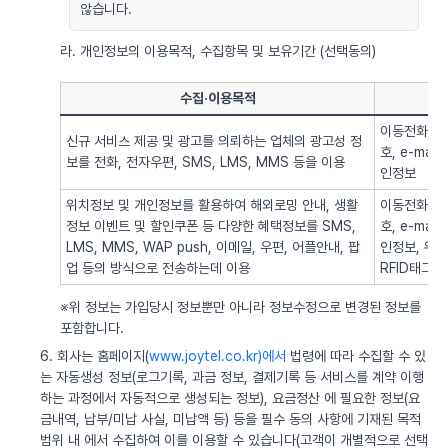
않습니다.
라. 개인정보의 이용목적, 수집항목 및 보유기간 (선택동의)
수집·이용목적
이동전화번호
신규 서비스 제공 및 광고를 의뢰하는 업체의 광고성 정
호, e-ma
보를 전화, 전자우편, SMS, LMS, MMS 등을 이용
인정보
위치정보 및 개인정보를 활용하여 해외로밍 안내, 생활
이동전화번호
정보 이벤트 및 할인쿠폰 등 다양한 혜택정보를 SMS,
호, e-ma
LMS, MMS, WAP push, 이메일, 우편, 어플안내, 팝
인정보, 위치정
업 등의 방식으로 전송하는데 이용
RFID태그 
※위 정보는 가입당시 정보뿐만 아니라 정보수정으로 변경된 정보를
포함합니다.
6. 회사는 홈페이지(
www.joytel.co.kr)에서
법령에 따라 수집할 수 있
는 자동생성 정보(로그기록, 과금 정보, 결제기록 등 서비스를 계약 이행
하는 과정에서 자동적으로 생성되는 정보), 요금정산 에 필요한 정보(요
금내역, 납부/미납 사실, 미납액 등) 등을 필수 동의 사항에 기재된 목적
범위 내 에서 수집하여 이를 이용할 수 있습니다(고객이 개별적으로 선택