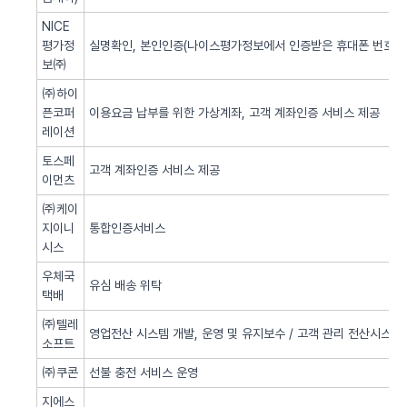
NICE
평가정
실명확인, 본인인증(나이스평가정보에서 인증받은 휴대폰 번호 사
보㈜
㈜하이
픈코퍼
이용요금 납부를 위한 가상계좌, 고객 계좌인증 서비스 제공
레이션
토스페
고객 계좌인증 서비스 제공
이먼츠
㈜케이
지이니
통합인증서비스
시스
우체국
유심 배송 위탁
택배
㈜텔레
영업전산 시스템 개발, 운영 및 유지보수 / 고객 관리 전산시스템 
소프트
㈜쿠콘
선불 충전 서비스 운영
지에스