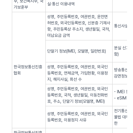
부, 보건복지부, 국
실·통신 이용내역
가보훈부
성명, 주민등록번호, 여권번호, 운전면
허번호, 외국인등록번호, 신분증 기재사
통신사실 
항, 주민등록상 주소지, 생년월일, 국적,
미납요금 금액
분실 신고된
단말기 정보(IMEI, 모델명, 일련번호)
함)
한국정보통신진흥
성명, 주민등록번호, 여권번호, 외국인
방송통신 신
협회
등록번호, 연체금액, 가입현황, 이용정
감면정보 
지, 해지사실, 회선 수
성명, 주민등록번호, 여권번호, 외국인
- IMEI 
등록번호, 국적, 생년월일, 이동전화번
- eSIM 
호, 주소, 단말기 정보(모델명, IMEI)
전기통신역무
성명, 주민등록번호, 여권번호, 외국인
불법 대부광
등록번호, 이용정지 사유
한
한국정보통신진흥