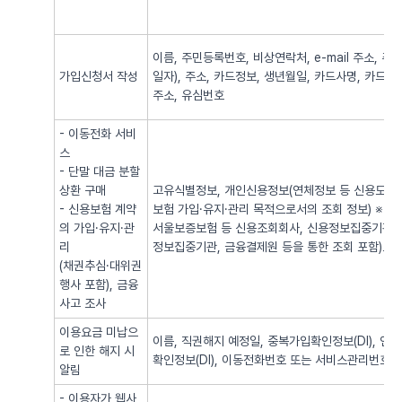
이름, 주민등록번호, 비상연락처, e-mail 주소,
가입신청서 작성
일자), 주소, 카드정보, 생년월일, 카드사명, 카드번
주소, 유심번호
- 이동전화 서비
스
- 단말 대금 분할
상환 구매
고유식별정보, 개인신용정보(연체정보 등 신용도 판
- 신용보험 계약
보험 가입·유지·관리 목적으로서의 조회 정보) ※
의 가입·유지·관
서울보증보험 등 신용조회회사, 신용정보집중기관 
리
정보집중기관, 금융결제원 등을 통한 조회 포함)로
(채권추심·대위권
행사 포함), 금융
사고 조사
이용요금 미납으
이름, 직권해지 예정일, 중복가입확인정보(DI), 
로 인한 해지 시
확인정보(DI), 이동전화번호 또는 서비스관리번호
알림
- 이용자가 웹사