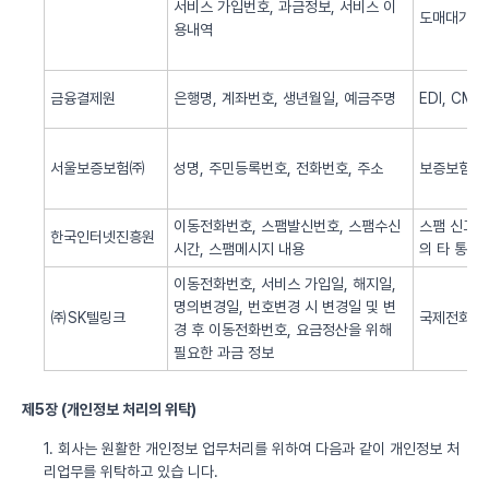
서비스 가입번호, 과금정보, 서비스 이
도매대가 
용내역
금융결제원
은행명, 계좌번호, 생년월일, 예금주명
EDI, CM
서울보증보험㈜
성명, 주민등록번호, 전화번호, 주소
보증보험 
이동전화번호, 스팸발신번호, 스팸수신
스팸 신고 
한국인터넷진흥원
시간, 스팸메시지 내용
의 타 통신
이동전화번호, 서비스 가입일, 해지일,
명의변경일, 번호변경 시 변경일 및 변
㈜SK텔링크
국제전화 서
경 후 이동전화번호, 요금정산을 위해
필요한 과금 정보
제5장 (개인정보 처리의 위탁)
1. 회사는 원활한 개인정보 업무처리를 위하여 다음과 같이 개인정보 처
리업무를 위탁하고 있습 니다.