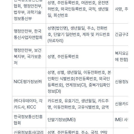
성명, 주민등록번호, 여권번호, 운전면
협회, 행정안전부,
허번호, 외국인등록번호, 국적, 생년월
사망, 주민
법무부, 과학기술
일, 회선번호
정보통신부
성명(법인명), 생년월일, 주소, 전화번
행정안전부, 한국
호, 단말기 일련번호, 계좌 및 카드번호
긴급구조(법
통신사업자연합회
(뒤4자리)
행정안전부, 보건
복지요금 감
복지부, 국가보훈
성명, 주민등록번호
에 한함)
처
성명, 성별, 생년월일, 이동전화번호, 본
인확인 식별번호(주민등록번호, 외국인
NICE평가정보㈜
신용정보 조
등록번호), 연계정보(CI), 중복가입확인
정보(DI)
㈜다우데이타, 각
카드번호, 유효기간, 생년월일, 카드주
신용카드 
카드사, KICC
명, 이동전화번호, 고유식별번호, 금액
한국정보통신진흥
단말기정보(IMEI)
IMEI 사전
협회
신용정보회사(코리
성명, 주민등록번호, 주소, 국적, 연락