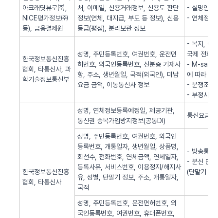
아크래딧뷰로㈜,
처, 이메일, 신용거래정보, 신용도 판단
- 실명인증
NICE평가정보㈜
정보(연체, 대지급, 부도 등 정보), 신용
- 연체정보
등), 금융결제원
등급(평점), 분리보관 정보
- 복지, 
성명, 주민등록번호, 여권번호, 운전면
국제 전화사
한국정보통신진흥
허번호, 외국인등록번호, 신분증 기재사
- M-sa
협회, 타통신사, 과
항, 주소, 생년월일, 국적(외국인), 미납
에 따라 S
학기술정보통신부
요금 금액, 이동통신사 정보
- 분쟁조정
- 부정사용
성명, 연체정보등록예정일, 제공기관,
통신요금 연
통신권 중복가입방지정보(공통DI)
성명, 주민등록번호, 여권번호, 외국인
등록번호, 개통일자, 생년월일, 상품명,
- 방송통신
회선수, 전화번호, 연체금액, 연체일자,
- 분신 단
등록사유, 서비스번호, 이용정지/해지사
한국정보통신진흥
(단말기 분
유, 성별, 단말기 정보, 주소, 개통일자,
협회, 타통신사
국적
성명, 주민등록번호, 운전면허번호, 외
국인등록번호, 여권번호, 휴대폰번호,