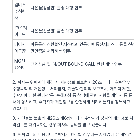
엠비즈
사은품(상품권) 발송 대행 업무
주식회
사
㈜스퀘
사은품(상품권) 발송 대행 업무
어노트
데이사
이동통신 신원확인 시스템과 연동하여 통신서비스 개통을 신청한 
이드㈜
면인증을 처리하는 업무
MG신
전화상담 및 IN/OUT BOUND CALL 관련 제반 업무
용정보
2. 회사는 위탁계약 체결 시 개인정보 보호법 제26조에 따라 위탁업무
수행목적 외 개인정보 처리금지, 기술적·관리적 보호조치, 재위탁 제한,
수탁자에 대한 관리·감독, 손해배상 등 책임에 관한 사항을 계약서 등 문
서에 명시하고, 수탁자가 개인정보를 안전하게 처리하는지를 감독하고
있습니다.
3. 개인정보 보호법 제26조 제6항에 따라 수탁자가 당사의 개인정보 처
리업무를 재위탁하는 경우 회사의 동의를 받고 있습니다.
4. 위탁업무의 내용이나 수탁자가 변경될 경우에는 지체없이 본 개인정