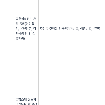
고유식별정보 처
리 동의(본인확
인, 본인인증, 미
주민등록번호, 외국인등록번호, 여권번호, 운전면허번
환급금 안내, 실
명인증)
불법스팸 전송자
및 발신번호 변작