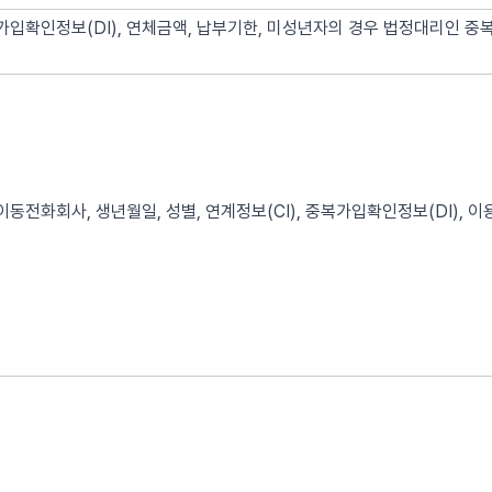
가입확인정보(DI), 연체금액, 납부기한, 미성년자의 경우 법정대리인 중
이동전화회사, 생년월일, 성별, 연계정보(CI), 중복가입확인정보(DI), 