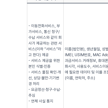
- 이동전화서비스, 부
가서비스, 통신 청구/
수납 서비스와 같이 회
사가 제공하는 관련 서
비스(이하 “서비스”라
이름(법인명), 생년월일, 성별
고 한다) 제공
IMEI, USIM번호, MAC
- 서비스 제공을 위한
과금서비스 거래정보, 휴대폰
본인 식별·인증
화시각, 사용도수, 서비스이용
- 서비스 풀짐 확인·개
에 필요한 데이터 및 이를 조
선, 상담·불만·기기변
(이름, 연락처, 주소)
경 처리
- 요금정산·청구·수납·
추심
- 연체 사실 통지