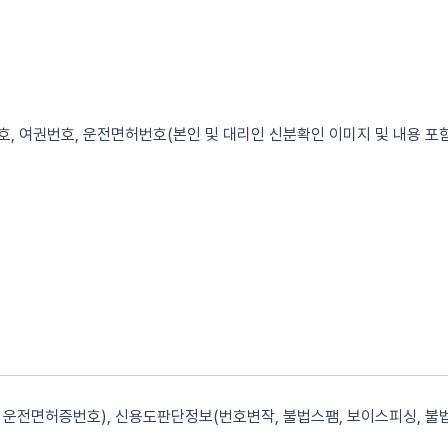
, 여권번호, 운전면허번호(본인 및 대리인 신분확인 이미지 및 내용 포함
운전면허증번호), 신용도판단정보(번호변작, 불법스팸, 보이스피싱, 불