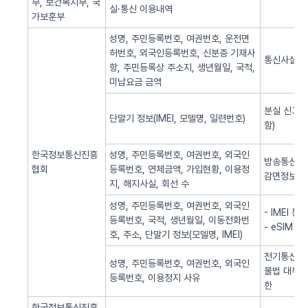
부, 보건복지부, 국
실·통신 이용내역
가보훈부
성명, 주민등록번호, 여권번호, 운전면
허번호, 외국인등록번호, 신분증 기재사
통신사실 
항, 주민등록상 주소지, 생년월일, 국적,
미납요금 금액
분실 신고된
단말기 정보(IMEI, 모델명, 일련번호)
함)
한국정보통신진흥
성명, 주민등록번호, 여권번호, 외국인
방송통신 신
협회
등록번호, 연체금액, 가입현황, 이용정
감면정보 
지, 해지사실, 회선 수
성명, 주민등록번호, 여권번호, 외국인
- IMEI 
등록번호, 국적, 생년월일, 이동전화번
- eSIM 
호, 주소, 단말기 정보(모델명, IMEI)
전기통신역무
성명, 주민등록번호, 여권번호, 외국인
불법 대부광
등록번호, 이용정지 사유
한
한국정보통신진흥