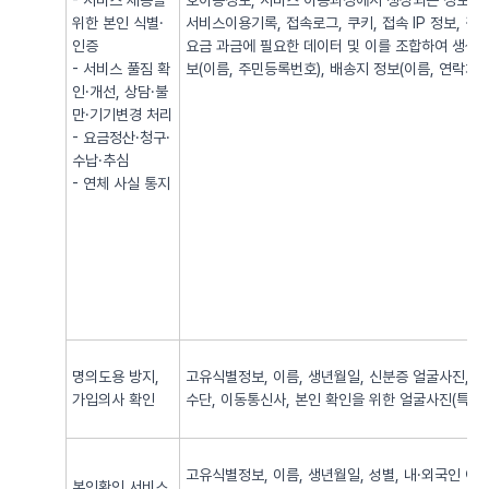
- 서비스 제공을
호이동정보, 서비스 이용과정에서 생성되는 정보(발·
위한 본인 식별·
서비스이용기록, 접속로그, 쿠키, 접속 IP 정보, 
인증
요금 과금에 필요한 데이터 및 이를 조합하여 생성되
- 서비스 풀짐 확
보(이름, 주민등록번호), 배송지 정보(이름, 연락처, 
인·개선, 상담·불
만·기기변경 처리
- 요금정산·청구·
수납·추심
- 연체 사실 통지
명의도용 방지,
고유식별정보, 이름, 생년월일, 신분증 얼굴사진, 신
가입의사 확인
수단, 이동통신사, 본인 확인을 위한 얼굴사진(특징정
고유식별정보, 이름, 생년월일, 성별, 내·외국인 여
본인확인 서비스