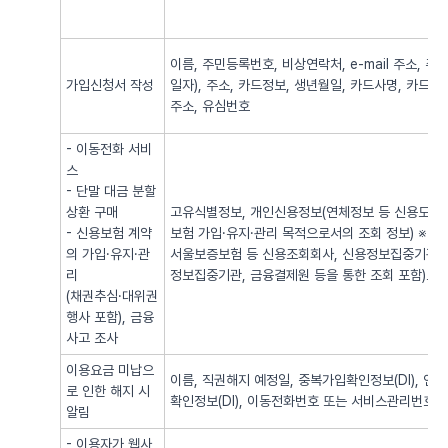
이름, 주민등록번호, 비상연락처, e-mail 주소,
가입신청서 작성
일자), 주소, 카드정보, 생년월일, 카드사명, 카드번
주소, 유심번호
- 이동전화 서비
스
- 단말 대금 분할
상환 구매
고유식별정보, 개인신용정보(연체정보 등 신용도 판
- 신용보험 계약
보험 가입·유지·관리 목적으로서의 조회 정보) ※
의 가입·유지·관
서울보증보험 등 신용조회회사, 신용정보집중기관 
리
정보집중기관, 금융결제원 등을 통한 조회 포함)로
(채권추심·대위권
행사 포함), 금융
사고 조사
이용요금 미납으
이름, 직권해지 예정일, 중복가입확인정보(DI), 
로 인한 해지 시
확인정보(DI), 이동전화번호 또는 서비스관리번호
알림
- 이용자가 웹사