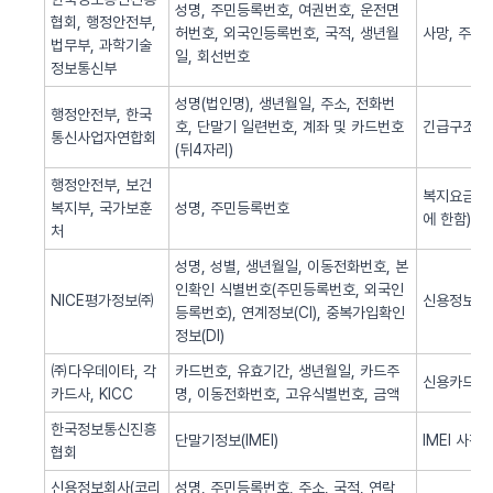
성명, 주민등록번호, 여권번호, 운전면
협회, 행정안전부,
허번호, 외국인등록번호, 국적, 생년월
사망, 주민
법무부, 과학기술
일, 회선번호
정보통신부
성명(법인명), 생년월일, 주소, 전화번
행정안전부, 한국
호, 단말기 일련번호, 계좌 및 카드번호
긴급구조(법
통신사업자연합회
(뒤4자리)
행정안전부, 보건
복지요금 감
복지부, 국가보훈
성명, 주민등록번호
에 한함)
처
성명, 성별, 생년월일, 이동전화번호, 본
인확인 식별번호(주민등록번호, 외국인
NICE평가정보㈜
신용정보 조
등록번호), 연계정보(CI), 중복가입확인
정보(DI)
㈜다우데이타, 각
카드번호, 유효기간, 생년월일, 카드주
신용카드 
카드사, KICC
명, 이동전화번호, 고유식별번호, 금액
한국정보통신진흥
단말기정보(IMEI)
IMEI 사전
협회
신용정보회사(코리
성명, 주민등록번호, 주소, 국적, 연락