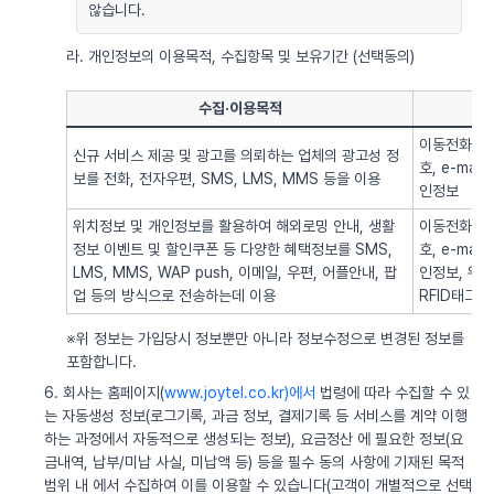
않습니다.
라. 개인정보의 이용목적, 수집항목 및 보유기간 (선택동의)
수집·이용목적
이동전화번호
신규 서비스 제공 및 광고를 의뢰하는 업체의 광고성 정
호, e-ma
보를 전화, 전자우편, SMS, LMS, MMS 등을 이용
인정보
위치정보 및 개인정보를 활용하여 해외로밍 안내, 생활
이동전화번호
정보 이벤트 및 할인쿠폰 등 다양한 혜택정보를 SMS,
호, e-ma
LMS, MMS, WAP push, 이메일, 우편, 어플안내, 팝
인정보, 위치정
업 등의 방식으로 전송하는데 이용
RFID태그 
※위 정보는 가입당시 정보뿐만 아니라 정보수정으로 변경된 정보를
포함합니다.
6. 회사는 홈페이지(
www.joytel.co.kr)에서
법령에 따라 수집할 수 있
는 자동생성 정보(로그기록, 과금 정보, 결제기록 등 서비스를 계약 이행
하는 과정에서 자동적으로 생성되는 정보), 요금정산 에 필요한 정보(요
금내역, 납부/미납 사실, 미납액 등) 등을 필수 동의 사항에 기재된 목적
범위 내 에서 수집하여 이를 이용할 수 있습니다(고객이 개별적으로 선택