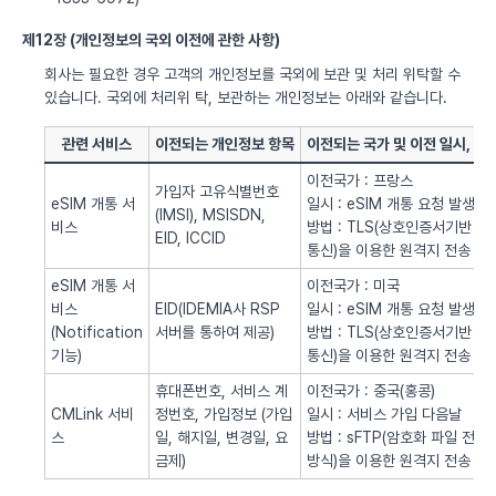
제12장 (개인정보의 국외 이전에 관한 사항)
회사는 필요한 경우 고객의 개인정보를 국외에 보관 및 처리 위탁할 수
있습니다. 국외에 처리위 탁, 보관하는 개인정보는 아래와 같습니다.
관련 서비스
이전되는 개인정보 항목
이전되는 국가 및 이전 일시, 방
이전국가 : 프랑스
가입자 고유식별번호
eSIM 개통 서
일시 : eSIM 개통 요청 발생시
(IMSI), MSISDN,
비스
방법 : TLS(상호인증서기반
EID, ICCID
통신)을 이용한 원격지 전송
eSIM 개통 서
이전국가 : 미국
비스
EID(IDEMIA사 RSP
일시 : eSIM 개통 요청 발생시
(Notification
서버를 통하여 제공)
방법 : TLS(상호인증서기반
기능)
통신)을 이용한 원격지 전송
휴대폰번호, 서비스 계
이전국가 : 중국(홍콩)
CMLink 서비
정번호, 가입정보 (가입
일시 : 서비스 가입 다음날
스
일, 해지일, 변경일, 요
방법 : sFTP(암호화 파일 전송
금제)
방식)을 이용한 원격지 전송