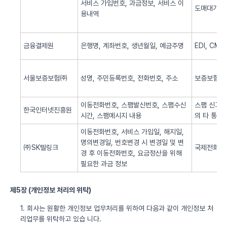
서비스 가입번호, 과금정보, 서비스 이
도매대가 
용내역
금융결제원
은행명, 계좌번호, 생년월일, 예금주명
EDI, CM
서울보증보험㈜
성명, 주민등록번호, 전화번호, 주소
보증보험 
이동전화번호, 스팸발신번호, 스팸수신
스팸 신고 
한국인터넷진흥원
시간, 스팸메시지 내용
의 타 통신
이동전화번호, 서비스 가입일, 해지일,
명의변경일, 번호변경 시 변경일 및 변
㈜SK텔링크
국제전화 서
경 후 이동전화번호, 요금정산을 위해
필요한 과금 정보
제5장 (개인정보 처리의 위탁)
1. 회사는 원활한 개인정보 업무처리를 위하여 다음과 같이 개인정보 처
리업무를 위탁하고 있습 니다.