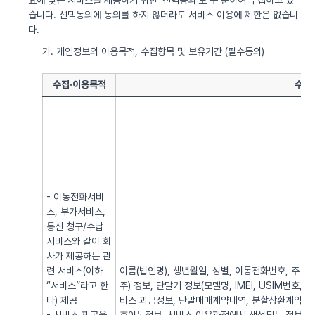
요에 맞는 서비스를 제공하기 위한 ‘선택동의’로 구 분하여 수집하고 있
습니다. 선택동의에 동의를 하지 않더라도 서비스 이용에 제한은 없습니
다.
가. 개인정보의 이용목적, 수집항목 및 보유기간 (필수동의)
수집·이용목적
수집
- 이동전화서비
스, 부가서비스,
통신 청구/수납
서비스와 같이 회
사가 제공하는 관
련 서비스(이하
이름(법인명), 생년월일, 성별, 이동전화번호, 주소, 전
“서비스”라고 한
주) 정보, 단말기 정보(모델명, IMEI, USIM번호, 
다) 제공
비스 과금정보, 단말매매계약내역, 분할상환계약내역