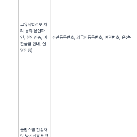
고유식별정보 처
리 동의(본인확
인, 본인인증, 미
주민등록번호, 외국인등록번호, 여권번호, 운전면허번
환급금 안내, 실
명인증)
불법스팸 전송자
및 발신번호 변작