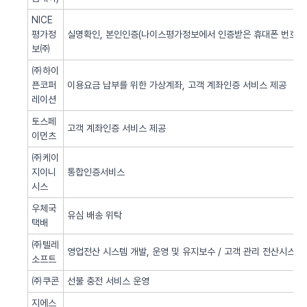
NICE
평가정
실명확인, 본인인증(나이스평가정보에서 인증받은 휴대폰 번호 사
보㈜
㈜하이
픈코퍼
이용요금 납부를 위한 가상계좌, 고객 계좌인증 서비스 제공
레이션
토스페
고객 계좌인증 서비스 제공
이먼츠
㈜케이
지이니
통합인증서비스
시스
우체국
유심 배송 위탁
택배
㈜텔레
영업전산 시스템 개발, 운영 및 유지보수 / 고객 관리 전산시스템 
소프트
㈜쿠콘
선불 충전 서비스 운영
지에스