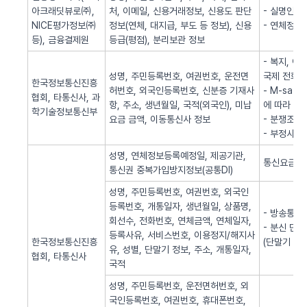
아크래딧뷰로㈜,
처, 이메일, 신용거래정보, 신용도 판단
- 실명인증
NICE평가정보㈜
정보(연체, 대지급, 부도 등 정보), 신용
- 연체정보
등), 금융결제원
등급(평점), 분리보관 정보
- 복지, 
성명, 주민등록번호, 여권번호, 운전면
국제 전화사
한국정보통신진흥
허번호, 외국인등록번호, 신분증 기재사
- M-sa
협회, 타통신사, 과
항, 주소, 생년월일, 국적(외국인), 미납
에 따라 S
학기술정보통신부
요금 금액, 이동통신사 정보
- 분쟁조정
- 부정사용
성명, 연체정보등록예정일, 제공기관,
통신요금 연
통신권 중복가입방지정보(공통DI)
성명, 주민등록번호, 여권번호, 외국인
등록번호, 개통일자, 생년월일, 상품명,
- 방송통신
회선수, 전화번호, 연체금액, 연체일자,
- 분신 단
등록사유, 서비스번호, 이용정지/해지사
한국정보통신진흥
(단말기 분
유, 성별, 단말기 정보, 주소, 개통일자,
협회, 타통신사
국적
성명, 주민등록번호, 운전면허번호, 외
국인등록번호, 여권번호, 휴대폰번호,