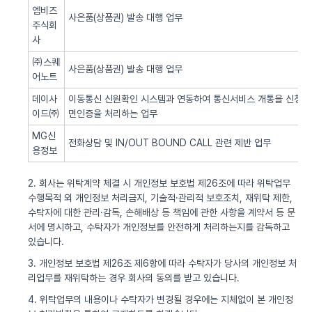
엠비즈
사은품(상품권) 발송 대행 업무
주식회
사
㈜스퀘
사은품(상품권) 발송 대행 업무
어노트
데이사
이동통신 신원확인 시스템과 연동하여 통신서비스 개통을 신청한 
이드㈜
면인증을 처리하는 업무
MG신
전화상담 및 IN/OUT BOUND CALL 관련 제반 업무
용정보
2. 회사는 위탁계약 체결 시 개인정보 보호법 제26조에 따라 위탁업무
수행목적 외 개인정보 처리금지, 기술적·관리적 보호조치, 재위탁 제한,
수탁자에 대한 관리·감독, 손해배상 등 책임에 관한 사항을 계약서 등 문
서에 명시하고, 수탁자가 개인정보를 안전하게 처리하는지를 감독하고
있습니다.
3. 개인정보 보호법 제26조 제6항에 따라 수탁자가 당사의 개인정보 처
리업무를 재위탁하는 경우 회사의 동의를 받고 있습니다.
4. 위탁업무의 내용이나 수탁자가 변경될 경우에는 지체없이 본 개인정