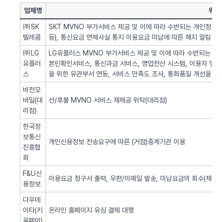
업체명
위탁
㈜SK
SKT MVNO 부가서비스 제공 및 이에 따라 수반되는 개인정보 
텔레콤
등), 통신요금 연체사실 통지 이용요금 미납에 따른 해지 알림 업
㈜LG
LG유플러스 MVNO 부가서비스 제공 및 이에 따라 수반되는 개인
유플러
본인확인서비스, 통신과금 서비스, 영업전산 시스템, 이용자 및 서
스
을 위한 유관부서 연동, 서비스 만족도 조사, 통화품질 개선을 위
비전모
바일(대
선/후불 MVNO 서비스 재제공 위탁(대리점)
리점)
한국정
보통신
개인신용정보 전송요구에 따른 (거점)중계기관 이용
진흥협
회
F&U신
이용요금 청구서 출력, 우편/이메일 발송, 미납요금의 회수(채권추
용정보
다우데
이타(키
온라인 홈페이지 유심 결제 대행
움페이)