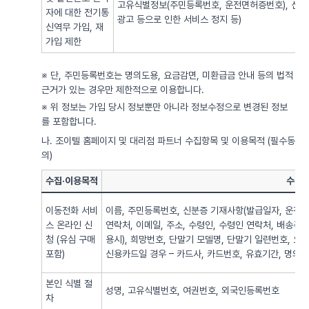
고유식별정보(주민등록번호, 운전면허증번호), 신용
자에 대한 전기통
광고 등으로 인한 서비스 정지 등)
신역무 가입, 재
가입 제한
※ 단, 주민등록번호는 명의도용, 요금감면, 미환급금 안내 등의 법적
근거가 있는 경우만 제한적으로 이용합니다.
※ 위 정보는 가입 당시 정보뿐만 아니라 정보수정으로 변경된 정보
를 포함합니다.
나. 조이텔 홈페이지 및 대리점 파트너 수집항목 및 이용목적 (필수동
의)
수집·이용목적
수집·
이동전화 서비
이름, 주민등록번호, 신분증 기재사항(발급일자, 운전면
스 온라인 신
연락처, 이메일, 주소, 수령인, 수령인 연락처, 배송주
청 (유심 구매
용시), 희망번호, 단말기 모델명, 단말기 일련번호, 요
포함)
신용카드일 경우 – 카드사, 카드번호, 유효기간, 명의자),
본인 식별 절
성명, 고유식별번호, 여권번호, 외국인등록번호
차