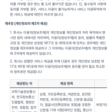
의를 거부할 경우 받는 별 도의 불이익은 없습니다. 단, 필수동의 사항에
동의를 거부할 경우, 서비스 이용이 불가능하거나 서비스 이용목적에 따
른 서비스 제공에 제한이 따르게 됩니다.
제4장 (개인정보의 제3자 제공)
1. 회사는 이용자(정보주체)의 개인정보를 개인정보의 처리 목적에서 명
시한 범위 내에서만 처리하며, 이용자(정보주체)의 동의, 법률의 특별한
규정 등 개인정보 보호법 제17조 및 제18조에 해 당하는 경우에만 개인
정보를 제3자에게 제공하고 그 이외에는 이용자(정보주체)의 개인정보를
제 3자에게 제공하지 않습니다.
2. 회사는 원활한 서비스 제공을 위해 다음의 경우 개인정보 보호법 제
17조 제1항 제1호에 따라 이용자(정보주체)의 동의를 얻어 필요 최소한
의 범위로만 제공합니다
제공받는 자
제공 항목
과학기술정보통신
성명, 주민등록번호, 여권번호, 운전면
부, 한국정보통신
허번호, 외국인등록번호, 신분증 발급일
진흥협회, 행정안
자, 얼굴사진(특징정보 포함)을 포함한
부정가입 방
전부, 경찰청, 법무
신분증 기재 사항(대리인 포함), 통신사