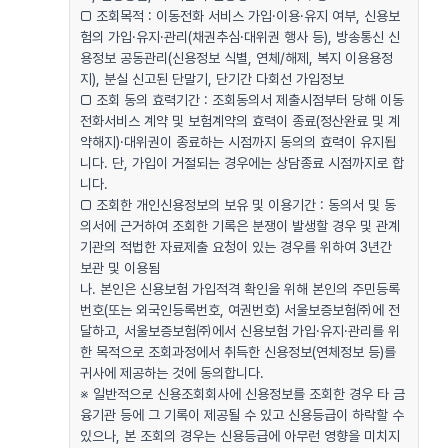
□ 조회목적 : 이동전화 서비스 가입·이용·유지 여부, 신용보
험의 가입·유지·관리(채권추심·대위권 행사 등), 방송통신 신
용정보 공동관리(신용정보 식별, 연체/해제, 복지 이용용정
지), 분실 신고된 단말기, 단기간 다회선 가입정보
□ 조회 동의 효력기간 : 조회동의서 제출시점부터 당해 이동
전화서비스 계약 및 보험계약의 효력이 종료(정산완료 및 계
약해지)·대위권이 종료하는 시점까지 동의의 효력이 유지됩
니다. 단, 가입이 거절되는 경우에는 상담종료 시점까지로 합
니다.
□ 조회한 개인신용정보의 보유 및 이용기간 : 동의서 및 동
의서에 근거하여 조회한 기록은 분쟁이 발생할 경우 및 관계
기관의 적법한 자료제출 요청이 있는 경우를 위하여 3년간
보관 및 이용됨
나. 본인은 신용보험 가입적격 확인을 위해 본인의 주민등록
번호(또는 외국인등록번호, 여권번호) 서울보증보험㈜에 전
달하고, 서울보증보험㈜에서 신용보험 가입·유지·관리를 위
한 목적으로 조회과정에서 취득한 신용정보(연체정보 등)를
귀사에 제공하는 것에 동의합니다.
※ 일반적으로 신용조회회사에 신용정보를 조회한 경우 타 금
융기관 등에 그 기록이 제공될 수 있고 신용등급이 하락할 수
있으나, 본 조회의 경우는 신용등급에 아무런 영향을 미치지