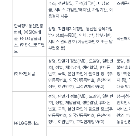
주소, 생년월일, 국적(외국인), 미납요
스팸문자 발
금, 서비스 가입일/해지일, 가입기간, 이
용정지 사유
한국정보통신진흥
성명, 직권해지예정일, 통신권 중복가입
협회, ㈜SK텔레
방지정보(공통DI), 연체금액, 납부기한,
콤, ㈜LG유플러
직권해지 알
서비스 관리번호 (이동전화번호 또는 납
스, ㈜SK브로드밴
부번호 등)
드
성명, 단말기 정보(IMEI, 모델명, 일련번
로밍, 통화
호), 성별, 체납금액, 생년월일, 휴대폰
불량 회원의
㈜SK텔레콤
번호, 국적, 본인 확인에 필요한 정보(주
정보확인, 
민등록번호, 외국인등록번호, 운전면허
지 등), 
정보, 여권번호), 고객연계정보(CI)
대출 방지,
성명, 단말기 정보(IMEI, 모델명, 일련번
청구(청구서 
호), 성별, 체납금액, 생년월일, 휴대폰
인확인서비스
번호, 국적, 본인 확인에 필요한 정보(주
서비스 이용
민등록번호, 외국인등록번호, 운전면허
원의 부정 
정보, 여권번호), 고객연계정보(CI)
동통신망 제
㈜LG유플러스