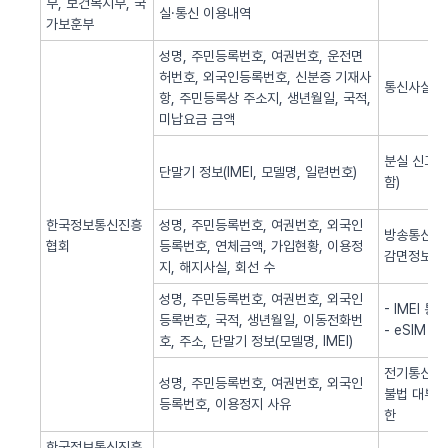
부, 보건복지부, 국
실·통신 이용내역
가보훈부
성명, 주민등록번호, 여권번호, 운전면
허번호, 외국인등록번호, 신분증 기재사
통신사실 
항, 주민등록상 주소지, 생년월일, 국적,
미납요금 금액
분실 신고된
단말기 정보(IMEI, 모델명, 일련번호)
함)
한국정보통신진흥
성명, 주민등록번호, 여권번호, 외국인
방송통신 신
협회
등록번호, 연체금액, 가입현황, 이용정
감면정보 
지, 해지사실, 회선 수
성명, 주민등록번호, 여권번호, 외국인
- IMEI 
등록번호, 국적, 생년월일, 이동전화번
- eSIM 
호, 주소, 단말기 정보(모델명, IMEI)
전기통신역무
성명, 주민등록번호, 여권번호, 외국인
불법 대부광
등록번호, 이용정지 사유
한
한국정보통신진흥