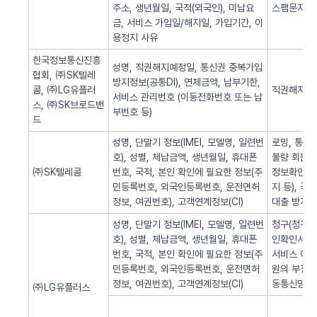
주소, 생년월일, 국적(외국인), 미납요
스팸문자 발
금, 서비스 가입일/해지일, 가입기간, 이
용정지 사유
한국정보통신진흥
성명, 직권해지예정일, 통신권 중복가입
협회, ㈜SK텔레
방지정보(공통DI), 연체금액, 납부기한,
콤, ㈜LG유플러
직권해지 알
서비스 관리번호 (이동전화번호 또는 납
스, ㈜SK브로드밴
부번호 등)
드
성명, 단말기 정보(IMEI, 모델명, 일련번
로밍, 통화
호), 성별, 체납금액, 생년월일, 휴대폰
불량 회원의
㈜SK텔레콤
번호, 국적, 본인 확인에 필요한 정보(주
정보확인, 
민등록번호, 외국인등록번호, 운전면허
지 등), 
정보, 여권번호), 고객연계정보(CI)
대출 방지,
성명, 단말기 정보(IMEI, 모델명, 일련번
청구(청구서 
호), 성별, 체납금액, 생년월일, 휴대폰
인확인서비스
번호, 국적, 본인 확인에 필요한 정보(주
서비스 이용
민등록번호, 외국인등록번호, 운전면허
원의 부정 
정보, 여권번호), 고객연계정보(CI)
동통신망 제
㈜LG유플러스