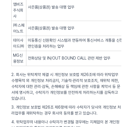
엠비즈
사은품(상품권) 발송 대행 업무
주식회
사
㈜스퀘
사은품(상품권) 발송 대행 업무
어노트
데이사
이동통신 신원확인 시스템과 연동하여 통신서비스 개통을 신청한 
이드㈜
면인증을 처리하는 업무
MG신
전화상담 및 IN/OUT BOUND CALL 관련 제반 업무
용정보
2. 회사는 위탁계약 체결 시 개인정보 보호법 제26조에 따라 위탁업무
수행목적 외 개인정보 처리금지, 기술적·관리적 보호조치, 재위탁 제한,
수탁자에 대한 관리·감독, 손해배상 등 책임에 관한 사항을 계약서 등 문
서에 명시하고, 수탁자가 개인정보를 안전하게 처리하는지를 감독하고
있습니다.
3. 개인정보 보호법 제26조 제6항에 따라 수탁자가 당사의 개인정보 처
리업무를 재위탁하는 경우 회사의 동의를 받고 있습니다.
4. 위탁업무의 내용이나 수탁자가 변경될 경우에는 지체없이 본 개인정