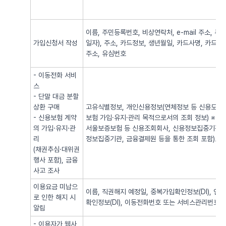
이름, 주민등록번호, 비상연락처, e-mail 주소,
가입신청서 작성
일자), 주소, 카드정보, 생년월일, 카드사명, 카드번
주소, 유심번호
- 이동전화 서비
스
- 단말 대금 분할
상환 구매
고유식별정보, 개인신용정보(연체정보 등 신용도 판
- 신용보험 계약
보험 가입·유지·관리 목적으로서의 조회 정보) ※
의 가입·유지·관
서울보증보험 등 신용조회회사, 신용정보집중기관 
리
정보집중기관, 금융결제원 등을 통한 조회 포함)로
(채권추심·대위권
행사 포함), 금융
사고 조사
이용요금 미납으
이름, 직권해지 예정일, 중복가입확인정보(DI), 
로 인한 해지 시
확인정보(DI), 이동전화번호 또는 서비스관리번호
알림
- 이용자가 웹사