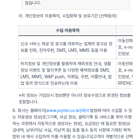
않습니다.
라. 개인정보의 이용목적, 수집항목 및 보유기간 (선택동의)
수집·이용목적
이동전화번호
신규 서비스 제공 및 광고를 의뢰하는 업체의 광고성 정
호, e-ma
보를 전화, 전자우편, SMS, LMS, MMS 등을 이용
인정보
위치정보 및 개인정보를 활용하여 해외로밍 안내, 생활
이동전화번호
정보 이벤트 및 할인쿠폰 등 다양한 혜택정보를 SMS,
호, e-ma
LMS, MMS, WAP push, 이메일, 우편, 어플안내, 팝
인정보, 위치정
업 등의 방식으로 전송하는데 이용
RFID태그 
※위 정보는 가입당시 정보뿐만 아니라 정보수정으로 변경된 정보를
포함합니다.
6. 회사는 홈페이지(
www.joytel.co.kr)에서
법령에 따라 수집할 수 있
는 자동생성 정보(로그기록, 과금 정보, 결제기록 등 서비스를 계약 이행
하는 과정에서 자동적으로 생성되는 정보), 요금정산 에 필요한 정보(요
금내역, 납부/미납 사실, 미납액 등) 등을 필수 동의 사항에 기재된 목적
범위 내 에서 수집하여 이를 이용할 수 있습니다(고객이 개별적으로 선택