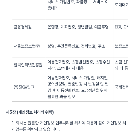
서비스 가입번호, 과금정보, 서비스 이
도매대가 
용내역
금융결제원
은행명, 계좌번호, 생년월일, 예금주명
EDI, CM
서울보증보험㈜
성명, 주민등록번호, 전화번호, 주소
보증보험 
이동전화번호, 스팸발신번호, 스팸수신
스팸 신고 
한국인터넷진흥원
시간, 스팸메시지 내용
의 타 통신
이동전화번호, 서비스 가입일, 해지일,
명의변경일, 번호변경 시 변경일 및 변
㈜SK텔링크
국제전화 서
경 후 이동전화번호, 요금정산을 위해
필요한 과금 정보
제5장 (개인정보 처리의 위탁)
1. 회사는 원활한 개인정보 업무처리를 위하여 다음과 같이 개인정보 처
리업무를 위탁하고 있습 니다.