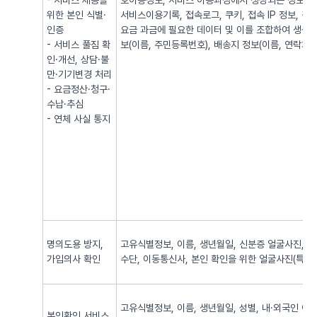
- 서비스 제공을
호이동정보, 서비스 이용과정에서 생성되는 정보(발·
위한 본인 식별·
서비스이용기록, 접속로그, 쿠키, 접속 IP 정보, 
인증
요금 과금에 필요한 데이터 및 이를 조합하여 생성되
- 서비스 풀짐 확
보(이름, 주민등록번호), 배송지 정보(이름, 연락처, 
인·개선, 상담·불
만·기기변경 처리
- 요금정산·청구·
수납·추심
- 연체 사실 통지
명의도용 방지,
고유식별정보, 이름, 생년월일, 신분증 얼굴사진, 신
가입의사 확인
수단, 이동통신사, 본인 확인을 위한 얼굴사진(특징정
고유식별정보, 이름, 생년월일, 성별, 내·외국인 여
본인확인 서비스