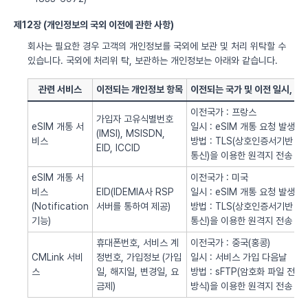
제12장 (개인정보의 국외 이전에 관한 사항)
회사는 필요한 경우 고객의 개인정보를 국외에 보관 및 처리 위탁할 수
있습니다. 국외에 처리위 탁, 보관하는 개인정보는 아래와 같습니다.
관련 서비스
이전되는 개인정보 항목
이전되는 국가 및 이전 일시, 방
이전국가 : 프랑스
가입자 고유식별번호
eSIM 개통 서
일시 : eSIM 개통 요청 발생시
(IMSI), MSISDN,
비스
방법 : TLS(상호인증서기반
EID, ICCID
통신)을 이용한 원격지 전송
eSIM 개통 서
이전국가 : 미국
비스
EID(IDEMIA사 RSP
일시 : eSIM 개통 요청 발생시
(Notification
서버를 통하여 제공)
방법 : TLS(상호인증서기반
기능)
통신)을 이용한 원격지 전송
휴대폰번호, 서비스 계
이전국가 : 중국(홍콩)
CMLink 서비
정번호, 가입정보 (가입
일시 : 서비스 가입 다음날
스
일, 해지일, 변경일, 요
방법 : sFTP(암호화 파일 전송
금제)
방식)을 이용한 원격지 전송