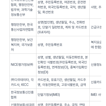
성명, 주민등록번호, 여권번호, 운전면
협회, 행정안전부,
허번호, 외국인등록번호, 국적, 생년월
사망, 주민
법무부, 과학기술
일, 회선번호
정보통신부
성명(법인명), 생년월일, 주소, 전화번
행정안전부, 한국
호, 단말기 일련번호, 계좌 및 카드번호
긴급구조(법
통신사업자연합회
(뒤4자리)
행정안전부, 보건
복지요금 감
복지부, 국가보훈
성명, 주민등록번호
에 한함)
처
성명, 성별, 생년월일, 이동전화번호, 본
인확인 식별번호(주민등록번호, 외국인
NICE평가정보㈜
신용정보 조
등록번호), 연계정보(CI), 중복가입확인
정보(DI)
㈜다우데이타, 각
카드번호, 유효기간, 생년월일, 카드주
신용카드 
카드사, KICC
명, 이동전화번호, 고유식별번호, 금액
한국정보통신진흥
단말기정보(IMEI)
IMEI 사전
협회
신용정보회사(코리
성명, 주민등록번호, 주소, 국적, 연락