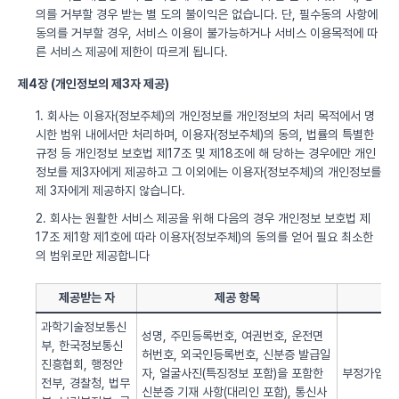
의를 거부할 경우 받는 별 도의 불이익은 없습니다. 단, 필수동의 사항에
동의를 거부할 경우, 서비스 이용이 불가능하거나 서비스 이용목적에 따
른 서비스 제공에 제한이 따르게 됩니다.
제4장 (개인정보의 제3자 제공)
1. 회사는 이용자(정보주체)의 개인정보를 개인정보의 처리 목적에서 명
시한 범위 내에서만 처리하며, 이용자(정보주체)의 동의, 법률의 특별한
규정 등 개인정보 보호법 제17조 및 제18조에 해 당하는 경우에만 개인
정보를 제3자에게 제공하고 그 이외에는 이용자(정보주체)의 개인정보를
제 3자에게 제공하지 않습니다.
2. 회사는 원활한 서비스 제공을 위해 다음의 경우 개인정보 보호법 제
17조 제1항 제1호에 따라 이용자(정보주체)의 동의를 얻어 필요 최소한
의 범위로만 제공합니다
제공받는 자
제공 항목
과학기술정보통신
성명, 주민등록번호, 여권번호, 운전면
부, 한국정보통신
허번호, 외국인등록번호, 신분증 발급일
진흥협회, 행정안
자, 얼굴사진(특징정보 포함)을 포함한
부정가입 방
전부, 경찰청, 법무
신분증 기재 사항(대리인 포함), 통신사