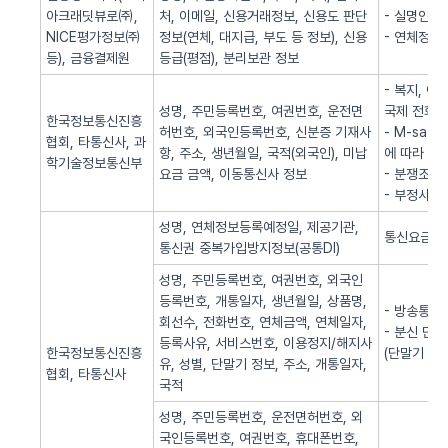
아크래딧뷰로㈜,
처, 이메일, 신용거래정보, 신용도 판단
- 실명인증
NICE평가정보㈜
정보(연체, 대지급, 부도 등 정보), 신용
- 연체정보
등), 금융결제원
등급(평점), 분리보관 정보
- 복지, 
성명, 주민등록번호, 여권번호, 운전면
국제 전화사
한국정보통신진흥
허번호, 외국인등록번호, 신분증 기재사
- M-sa
협회, 타통신사, 과
항, 주소, 생년월일, 국적(외국인), 미납
에 따라 S
학기술정보통신부
요금 금액, 이동통신사 정보
- 분쟁조정
- 부정사용
성명, 연체정보등록예정일, 제공기관,
통신요금 연
통신권 중복가입방지정보(공통DI)
성명, 주민등록번호, 여권번호, 외국인
등록번호, 개통일자, 생년월일, 상품명,
- 방송통신
회선수, 전화번호, 연체금액, 연체일자,
- 분신 단
등록사유, 서비스번호, 이용정지/해지사
한국정보통신진흥
(단말기 분
유, 성별, 단말기 정보, 주소, 개통일자,
협회, 타통신사
국적
성명, 주민등록번호, 운전면허번호, 외
국인등록번호, 여권번호, 휴대폰번호,