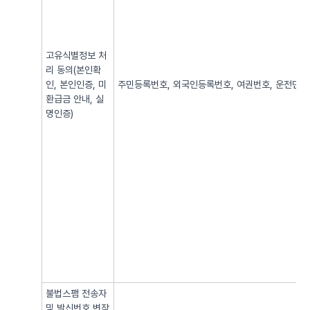
고유식별정보 처
리 동의(본인확
인, 본인인증, 미
주민등록번호, 외국인등록번호, 여권번호, 운전면허번
환급금 안내, 실
명인증)
불법스팸 전송자
및 발신번호 변작