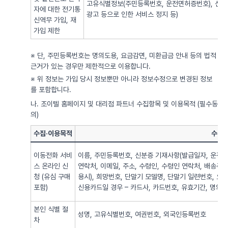
고유식별정보(주민등록번호, 운전면허증번호), 신용
자에 대한 전기통
광고 등으로 인한 서비스 정지 등)
신역무 가입, 재
가입 제한
※ 단, 주민등록번호는 명의도용, 요금감면, 미환급금 안내 등의 법적
근거가 있는 경우만 제한적으로 이용합니다.
※ 위 정보는 가입 당시 정보뿐만 아니라 정보수정으로 변경된 정보
를 포함합니다.
나. 조이텔 홈페이지 및 대리점 파트너 수집항목 및 이용목적 (필수동
의)
수집·이용목적
수집·
이동전화 서비
이름, 주민등록번호, 신분증 기재사항(발급일자, 운전면
스 온라인 신
연락처, 이메일, 주소, 수령인, 수령인 연락처, 배송주
청 (유심 구매
용시), 희망번호, 단말기 모델명, 단말기 일련번호, 요
포함)
신용카드일 경우 – 카드사, 카드번호, 유효기간, 명의자),
본인 식별 절
성명, 고유식별번호, 여권번호, 외국인등록번호
차