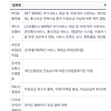
업체명
위탁
㈜SK
SKT MVNO 부가서비스 제공 및 이에 따라 수반되는 개인정보 
텔레콤
등), 통신요금 연체사실 통지 이용요금 미납에 따른 해지 알림 업
㈜LG
LG유플러스 MVNO 부가서비스 제공 및 이에 따라 수반되는 개인
유플러
본인확인서비스, 통신과금 서비스, 영업전산 시스템, 이용자 및 서
스
을 위한 유관부서 연동, 서비스 만족도 조사, 통화품질 개선을 위
비전모
바일(대
선/후불 MVNO 서비스 재제공 위탁(대리점)
리점)
한국정
보통신
개인신용정보 전송요구에 따른 (거점)중계기관 이용
진흥협
회
F&U신
이용요금 청구서 출력, 우편/이메일 발송, 미납요금의 회수(채권추
용정보
다우데
이타(키
온라인 홈페이지 유심 결제 대행
움페이)