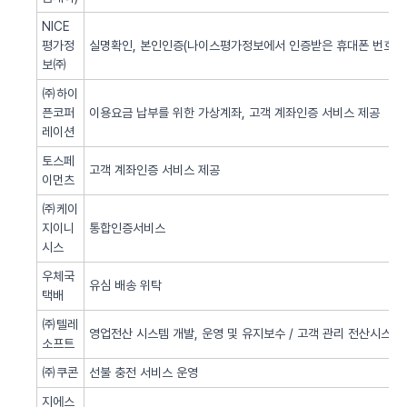
NICE
평가정
실명확인, 본인인증(나이스평가정보에서 인증받은 휴대폰 번호 사
보㈜
㈜하이
픈코퍼
이용요금 납부를 위한 가상계좌, 고객 계좌인증 서비스 제공
레이션
토스페
고객 계좌인증 서비스 제공
이먼츠
㈜케이
지이니
통합인증서비스
시스
우체국
유심 배송 위탁
택배
㈜텔레
영업전산 시스템 개발, 운영 및 유지보수 / 고객 관리 전산시스템 
소프트
㈜쿠콘
선불 충전 서비스 운영
지에스