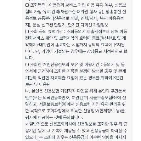
□ 조회목적 : 이동전화 서비스 가입·이용·유지 여부, 신용보
험의 가입·유지·관리(채권추심·대위권 행사 등), 방송통신 신
용정보 공동관리(신용정보 식별, 연체/해제, 복지 이용용정
지), 분실 신고된 단말기, 단기간 다회선 가입정보
□ 조회 동의 효력기간 : 조회동의서 제출시점부터 당해 이동
전화서비스 계약 및 보험계약의 효력이 종료(정산완료 및 계
약해지)·대위권이 종료하는 시점까지 동의의 효력이 유지됩
니다. 단, 가입이 거절되는 경우에는 상담종료 시점까지로 합
니다.
□ 조회한 개인신용정보의 보유 및 이용기간 : 동의서 및 동
의서에 근거하여 조회한 기록은 분쟁이 발생할 경우 및 관계
기관의 적법한 자료제출 요청이 있는 경우를 위하여 3년간
보관 및 이용됨
나. 본인은 신용보험 가입적격 확인을 위해 본인의 주민등록
번호(또는 외국인등록번호, 여권번호) 서울보증보험㈜에 전
달하고, 서울보증보험㈜에서 신용보험 가입·유지·관리를 위
한 목적으로 조회과정에서 취득한 신용정보(연체정보 등)를
귀사에 제공하는 것에 동의합니다.
※ 일반적으로 신용조회회사에 신용정보를 조회한 경우 타 금
융기관 등에 그 기록이 제공될 수 있고 신용등급이 하락할 수
있으나, 본 조회의 경우는 신용등급에 아무런 영향을 미치지