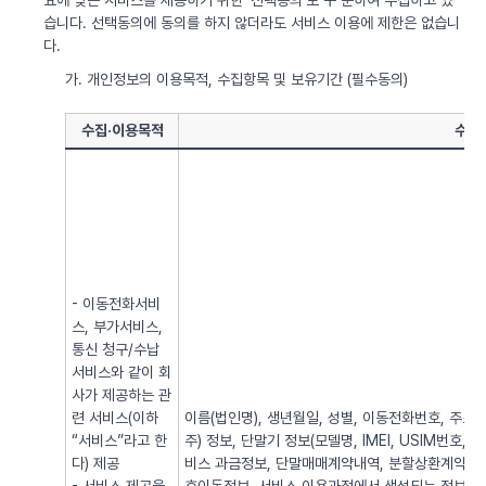
요에 맞는 서비스를 제공하기 위한 ‘선택동의’로 구 분하여 수집하고 있
습니다. 선택동의에 동의를 하지 않더라도 서비스 이용에 제한은 없습니
다.
가. 개인정보의 이용목적, 수집항목 및 보유기간 (필수동의)
수집·이용목적
수집
- 이동전화서비
스, 부가서비스,
통신 청구/수납
서비스와 같이 회
사가 제공하는 관
련 서비스(이하
이름(법인명), 생년월일, 성별, 이동전화번호, 주소, 전
“서비스”라고 한
주) 정보, 단말기 정보(모델명, IMEI, USIM번호, 
다) 제공
비스 과금정보, 단말매매계약내역, 분할상환계약내역