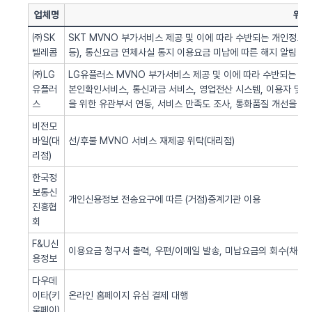
업체명
위탁
㈜SK
SKT MVNO 부가서비스 제공 및 이에 따라 수반되는 개인정보 
텔레콤
등), 통신요금 연체사실 통지 이용요금 미납에 따른 해지 알림 업
㈜LG
LG유플러스 MVNO 부가서비스 제공 및 이에 따라 수반되는 개인
유플러
본인확인서비스, 통신과금 서비스, 영업전산 시스템, 이용자 및 서
스
을 위한 유관부서 연동, 서비스 만족도 조사, 통화품질 개선을 위
비전모
바일(대
선/후불 MVNO 서비스 재제공 위탁(대리점)
리점)
한국정
보통신
개인신용정보 전송요구에 따른 (거점)중계기관 이용
진흥협
회
F&U신
이용요금 청구서 출력, 우편/이메일 발송, 미납요금의 회수(채권추
용정보
다우데
이타(키
온라인 홈페이지 유심 결제 대행
움페이)