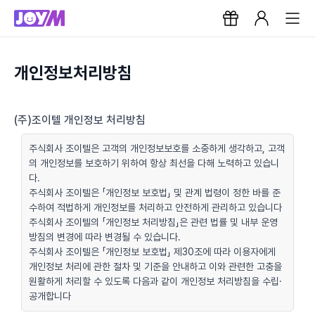
개인정보처리방침
(주)조이텔 개인정보 처리방침
주식회사 조이텔은 고객의 개인정보보호를 소중하게 생각하고, 고객
의 개인정보를 보호하기 위하여 항상 최선을 다해 노력하고 있습니
다.
주식회사 조이텔은 「개인정보 보호법」 및 관계 법령이 정한 바를 준
수하여 적법하게 개인정보를 처리하고 안전하게 관리하고 있습니다
주식회사 조이텔의 「개인정보 처리방침」은 관련 법률 및 내부 운영
방침의 변경에 따라 변경될 수 있습니다.
주식회사 조이텔은 「개인정보 보호법」 제30조에 따라 이용자에게
개인정보 처리에 관한 절차 및 기준을 안내하고 이와 관련한 고충을
원활하게 처리할 수 있도록 다음과 같이 개인정보 처리방침을 수립·
공개합니다