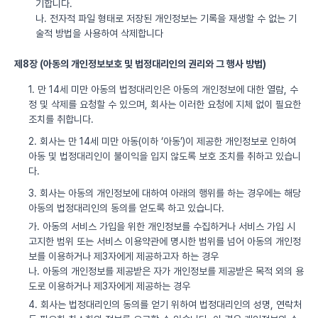
기합니다.
나. 전자적 파일 형태로 저장된 개인정보는 기록을 재생할 수 없는 기
술적 방법을 사용하여 삭제합니다
제8장 (아동의 개인정보보호 및 법정대리인의 권리와 그 행사 방법)
1. 만 14세 미만 아동의 법정대리인은 아동의 개인정보에 대한 열람, 수
정 및 삭제를 요청할 수 있으며, 회사는 이러한 요청에 지체 없이 필요한
조치를 취합니다.
2. 회사는 만 14세 미만 아동(이하 ‘아동’)이 제공한 개인정보로 인하여
아동 및 법정대리인이 불이익을 입지 않도록 보호 조치를 취하고 있습니
다.
3. 회사는 아동의 개인정보에 대하여 아래의 행위를 하는 경우에는 해당
아동의 법정대리인의 동의를 얻도록 하고 있습니다.
가. 아동의 서비스 가입을 위한 개인정보를 수집하거나 서비스 가입 시
고지한 범위 또는 서비스 이용약관에 명시한 범위를 넘어 아동의 개인정
보를 이용하거나 제3자에게 제공하고자 하는 경우
나. 아동의 개인정보를 제공받은 자가 개인정보를 제공받은 목적 외의 용
도로 이용하거나 제3자에게 제공하는 경우
4. 회사는 법정대리인의 동의를 얻기 위하여 법정대리인의 성명, 연락처