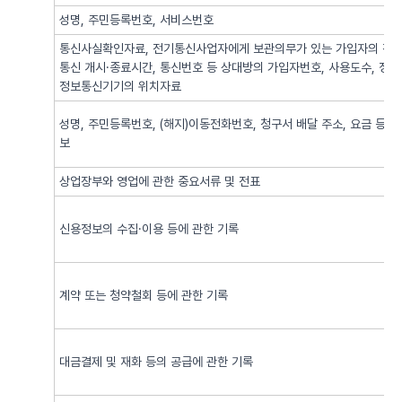
성명, 주민등록번호, 서비스번호
통신사실확인자료, 전기통신사업자에게 보관의무가 있는 가입자의 전기
통신 개시·종료시간, 통신번호 등 상대방의 가입자번호, 사용도수, 정
정보통신기기의 위치자료
성명, 주민등록번호, (해지)이동전화번호, 청구서 배달 주소, 요금 등 
보
상업장부와 영업에 관한 중요서류 및 전표
신용정보의 수집·이용 등에 관한 기록
계약 또는 청약철회 등에 관한 기록
대금결제 및 재화 등의 공급에 관한 기록