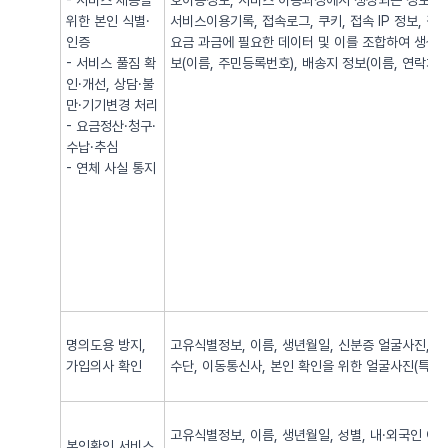
- 서비스 제공을
호이동정보, 서비스 이용과정에서 생성되는 정보(발·
위한 본인 식별·
서비스이용기록, 접속로그, 쿠키, 접속 IP 정보, 
인증
요금 과금에 필요한 데이터 및 이를 조합하여 생성되
- 서비스 풀짐 확
보(이름, 주민등록번호), 배송지 정보(이름, 연락처, 
인·개선, 상담·불
만·기기변경 처리
- 요금정산·청구·
수납·추심
- 연체 사실 통지
명의도용 방지,
고유식별정보, 이름, 생년월일, 신분증 얼굴사진, 신
가입의사 확인
수단, 이동통신사, 본인 확인을 위한 얼굴사진(특징정
고유식별정보, 이름, 생년월일, 성별, 내·외국인 여
본인확인 서비스