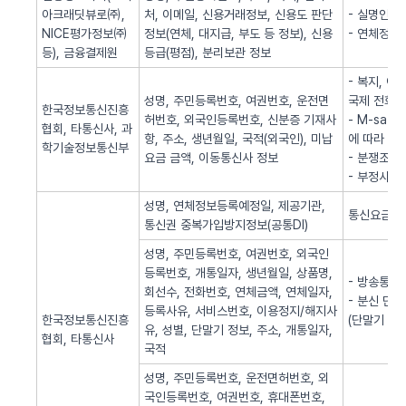
아크래딧뷰로㈜,
처, 이메일, 신용거래정보, 신용도 판단
- 실명인증
NICE평가정보㈜
정보(연체, 대지급, 부도 등 정보), 신용
- 연체정보
등), 금융결제원
등급(평점), 분리보관 정보
- 복지, 
성명, 주민등록번호, 여권번호, 운전면
국제 전화사
한국정보통신진흥
허번호, 외국인등록번호, 신분증 기재사
- M-sa
협회, 타통신사, 과
항, 주소, 생년월일, 국적(외국인), 미납
에 따라 S
학기술정보통신부
요금 금액, 이동통신사 정보
- 분쟁조정
- 부정사용
성명, 연체정보등록예정일, 제공기관,
통신요금 연
통신권 중복가입방지정보(공통DI)
성명, 주민등록번호, 여권번호, 외국인
등록번호, 개통일자, 생년월일, 상품명,
- 방송통신
회선수, 전화번호, 연체금액, 연체일자,
- 분신 단
등록사유, 서비스번호, 이용정지/해지사
한국정보통신진흥
(단말기 분
유, 성별, 단말기 정보, 주소, 개통일자,
협회, 타통신사
국적
성명, 주민등록번호, 운전면허번호, 외
국인등록번호, 여권번호, 휴대폰번호,