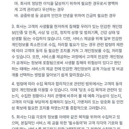
마. 회사의 정당한 이익을 달성하기 위하여 필요한 경우로서 명백하
게 고객 권리보다 우선하는 경우
바. 공중위생 등 공공의 안전과 안녕을 위하여 긴급히 필요한 경우
3. 회사는 고객의 사생활을 현저하게 침해할 우려가 있는 민감한 개인정
보(인종 및 민족, 사상 및 신조, 정치적 성향 및 범죄기록, 건강 상태 및
성생활 등)는 수집하지 않습니다. 다만, 서비스 제공을 위해 일부 민감한
개인정보를 최소한으로 수집, 처리할 필요가 있는 경우 관련 법령의 제한
에 따라 고객의 동의 등 필요한 조치를 거쳐 그 개인정보를 수집, 처리할
수 있습니다. 또한, 서비스를 제공하는 과정에서 고객의 민감한 개인정보
가 공개되는 정보에 포함됨으로써 사생활 침해의 위험성이 있다고 판단
하는 때에는 서비스의 제공 전에 민감한 개인정보의 공개 가능성 및 비공
개를 선택하는 방법을 알아보기 쉽게 알리겠습니다.
4. 법령에 따라 수집 목적과 합리적으로 관련된 범위에서는 고객의 동의
없이 개인정보를 이용할 수 있습니다. 이때 ‘당초 수집 목적과 관련이 있
는지, 수집한 정황이나 처리 관행에 비추어 볼 때 예측 가능성이 있는지,
고객의 이익을 부당하게 침해하지 않는지, 가명처리 또는 암호화 등 안전
성 확보에 필요한 조치를 하였는지’를 종합적으로 고려합니다.
5. 회사는 다음 각호의 정보를 아래와 같은 목적을 위하여 수집하고 있
으며, 본질적인 서비스 제 공을 위한 ‘필수동의’와 고객 각각의 기호와 필