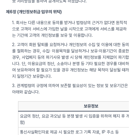
보 처리방침을 통하여 공개하도록 하겠습니다.
제6장 (개인정보취급 업무의 위탁)
1. 회사는 다른 내용으로 동의를 받거나 법령상의 근거가 없다면 원칙적
으로 고객이 서비스에 가입한 날을 시작으로 고객에게 서비스를 제공하
는 기간에 고객의 개인정보를 보유 및 이용합니다.
2. 고객이 회원 탈퇴를 요청하거나 개인정보의 수집 및 이용에 대한 동의
를 철회하는 경우, 수집· 이용목적을 달성하거나 보유·이용기간이 종료한
경우, 사업폐지 등의 파기사유 발생 시 당해 개인정보를 지체없이 파기합
니다. 단, 이용요금의 정산, 소송이나 분쟁 등 기타 필요한 경우를 대비하
여 보유하여야 할 필요가 있을 경우 개인정보는 해당 목적이 달성될 때까
지 일정기간 보유합니다.
3. 관계법령의 규정에 의하여 보존할 필요성이 있는 정보 및 보유기간은
아래와 같습니다.
보유정보
요금의 정산, 요금 과오납 등 분쟁 발생 시 입증을 위하여 해지 후 개
함)
통신사실확인자료 제공 시 필요한 로그 기록 자료, IP 주소 등