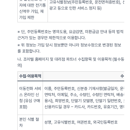
고유식별정보(주민등록번호, 운전면허증번호), 신용
자에 대한 전기통
광고 등으로 인한 서비스 정지 등)
신역무 가입, 재
가입 제한
※ 단, 주민등록번호는 명의도용, 요금감면, 미환급금 안내 등의 법적
근거가 있는 경우만 제한적으로 이용합니다.
※ 위 정보는 가입 당시 정보뿐만 아니라 정보수정으로 변경된 정보
를 포함합니다.
나. 조이텔 홈페이지 및 대리점 파트너 수집항목 및 이용목적 (필수동
의)
수집·이용목적
수집·
이동전화 서비
이름, 주민등록번호, 신분증 기재사항(발급일자, 운전면
스 온라인 신
연락처, 이메일, 주소, 수령인, 수령인 연락처, 배송주
청 (유심 구매
용시), 희망번호, 단말기 모델명, 단말기 일련번호, 요
포함)
신용카드일 경우 – 카드사, 카드번호, 유효기간, 명의자),
본인 식별 절
성명, 고유식별번호, 여권번호, 외국인등록번호
차