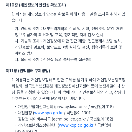
제10장 (개인정보의 안전성 확보조치)
1. 회사는 개인정보의 안전성 확보를 위해 다음과 같은 조치를 취하고 있
습니다.
가. 관리적 조치 : 내부관리계획의 수립 및 시행, 전담조직 운영, 개인
정보 취급자의 최소화 및 교육, 정기적인 자체 감사 실시
나. 기술적 조치 : 개인정보에 대한 접근 제한, 접근통제시스템 설치,
개인정보의 암호화, 보안프로그램 설치 및 갱신, 접속기록의 보관 및
위변조 방지
다. 물리적 조치 : 전산실 등의 통제구역 접근통제
제11장 (권익침해 구제방법)
1. 이용자는 개인정보침해로 인한 구제를 받기 위하여 개인정보분쟁조정
위원회, 한국인터넷진흥원 개인정보침해신고센터 등에 분쟁해결이나 상
담 등을 신청할 수 있습니다. 이 밖에 기타 개인정보침해의 신고, 상담에
대하여는 아래의 기관에 문의하시기 바랍니다.
- 개인정보침해신고센터 (privacy.kisa.or.kr / 국번없이 118)
- 대검찰청 (
www.spo.go.kr
/ 국번없이 1301)
- 경찰청 사이버수사국 (ecrm.police.go.kr / 국번없이 182)
- 개인정보분쟁조정위원회 (
www.kopico.go.kr
/ 국번없이
1833-6972)