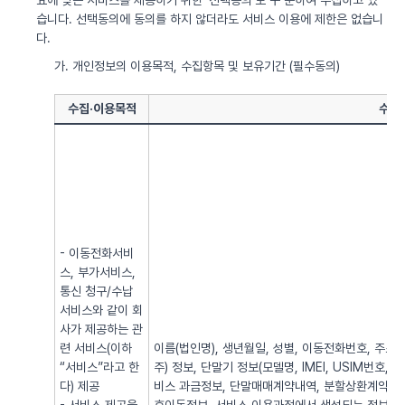
요에 맞는 서비스를 제공하기 위한 ‘선택동의’로 구 분하여 수집하고 있
습니다. 선택동의에 동의를 하지 않더라도 서비스 이용에 제한은 없습니
다.
가. 개인정보의 이용목적, 수집항목 및 보유기간 (필수동의)
수집·이용목적
수집
- 이동전화서비
스, 부가서비스,
통신 청구/수납
서비스와 같이 회
사가 제공하는 관
련 서비스(이하
이름(법인명), 생년월일, 성별, 이동전화번호, 주소, 전
“서비스”라고 한
주) 정보, 단말기 정보(모델명, IMEI, USIM번호, 
다) 제공
비스 과금정보, 단말매매계약내역, 분할상환계약내역