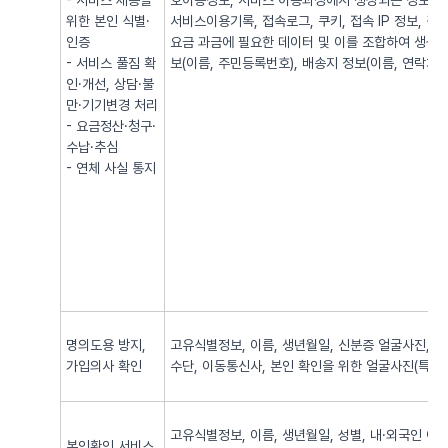
- 서비스 제공을
호이동정보, 서비스 이용과정에서 생성되는 정보(발·
위한 본인 식별·
서비스이용기록, 접속로그, 쿠키, 접속 IP 정보, 
인증
요금 과금에 필요한 데이터 및 이를 조합하여 생성되
- 서비스 풀짐 확
보(이름, 주민등록번호), 배송지 정보(이름, 연락처, 
인·개선, 상담·불
만·기기변경 처리
- 요금정산·청구·
수납·추심
- 연체 사실 통지
명의도용 방지,
고유식별정보, 이름, 생년월일, 신분증 얼굴사진, 신
가입의사 확인
수단, 이동통신사, 본인 확인을 위한 얼굴사진(특징정
고유식별정보, 이름, 생년월일, 성별, 내·외국인 여
본인확인 서비스