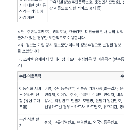
고유식별정보(주민등록번호, 운전면허증번호), 신용
자에 대한 전기통
광고 등으로 인한 서비스 정지 등)
신역무 가입, 재
가입 제한
※ 단, 주민등록번호는 명의도용, 요금감면, 미환급금 안내 등의 법적
근거가 있는 경우만 제한적으로 이용합니다.
※ 위 정보는 가입 당시 정보뿐만 아니라 정보수정으로 변경된 정보
를 포함합니다.
나. 조이텔 홈페이지 및 대리점 파트너 수집항목 및 이용목적 (필수동
의)
수집·이용목적
수집·
이동전화 서비
이름, 주민등록번호, 신분증 기재사항(발급일자, 운전면
스 온라인 신
연락처, 이메일, 주소, 수령인, 수령인 연락처, 배송주
청 (유심 구매
용시), 희망번호, 단말기 모델명, 단말기 일련번호, 요
포함)
신용카드일 경우 – 카드사, 카드번호, 유효기간, 명의자),
본인 식별 절
성명, 고유식별번호, 여권번호, 외국인등록번호
차