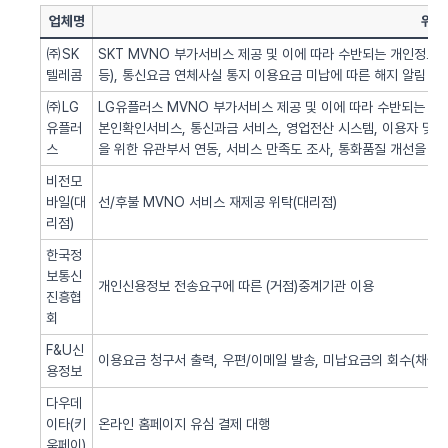
업체명
위탁
㈜SK
SKT MVNO 부가서비스 제공 및 이에 따라 수반되는 개인정보 
텔레콤
등), 통신요금 연체사실 통지 이용요금 미납에 따른 해지 알림 업
㈜LG
LG유플러스 MVNO 부가서비스 제공 및 이에 따라 수반되는 개인
유플러
본인확인서비스, 통신과금 서비스, 영업전산 시스템, 이용자 및 서
스
을 위한 유관부서 연동, 서비스 만족도 조사, 통화품질 개선을 위
비전모
바일(대
선/후불 MVNO 서비스 재제공 위탁(대리점)
리점)
한국정
보통신
개인신용정보 전송요구에 따른 (거점)중계기관 이용
진흥협
회
F&U신
이용요금 청구서 출력, 우편/이메일 발송, 미납요금의 회수(채권추
용정보
다우데
이타(키
온라인 홈페이지 유심 결제 대행
움페이)