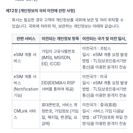
제12장 (개인정보의 국외 이전에 관한 사항)
회사는 필요한 경우 고객의 개인정보를 국외에 보관 및 처리 위탁할 수
있습니다. 국외에 처리위 탁, 보관하는 개인정보는 아래와 같습니다.
관련 서비스
이전되는 개인정보 항목
이전되는 국가 및 이전 일시, 방
이전국가 : 프랑스
가입자 고유식별번호
eSIM 개통 서
일시 : eSIM 개통 요청 발생시
(IMSI), MSISDN,
비스
방법 : TLS(상호인증서기반
EID, ICCID
통신)을 이용한 원격지 전송
eSIM 개통 서
이전국가 : 미국
비스
EID(IDEMIA사 RSP
일시 : eSIM 개통 요청 발생시
(Notification
서버를 통하여 제공)
방법 : TLS(상호인증서기반
기능)
통신)을 이용한 원격지 전송
휴대폰번호, 서비스 계
이전국가 : 중국(홍콩)
CMLink 서비
정번호, 가입정보 (가입
일시 : 서비스 가입 다음날
스
일, 해지일, 변경일, 요
방법 : sFTP(암호화 파일 전송
금제)
방식)을 이용한 원격지 전송