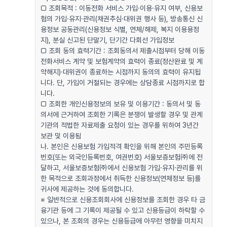
□ 조회목적 : 이동전화 서비스 가입·이용·유지 여부, 신용보
험의 가입·유지·관리(채권추심·대위권 행사 등), 방송통신 신
용정보 공동관리(신용정보 식별, 연체/해제, 복지 이용용정
지), 분실 신고된 단말기, 단기간 다회선 가입정보
□ 조회 동의 효력기간 : 조회동의서 제출시점부터 당해 이동
전화서비스 계약 및 보험계약의 효력이 종료(정산완료 및 계
약해지)·대위권이 종료하는 시점까지 동의의 효력이 유지됩
니다. 단, 가입이 거절되는 경우에는 상담종료 시점까지로 합
니다.
□ 조회한 개인신용정보의 보유 및 이용기간 : 동의서 및 동
의서에 근거하여 조회한 기록은 분쟁이 발생할 경우 및 관계
기관의 적법한 자료제출 요청이 있는 경우를 위하여 3년간
보관 및 이용됨
나. 본인은 신용보험 가입적격 확인을 위해 본인의 주민등록
번호(또는 외국인등록번호, 여권번호) 서울보증보험㈜에 전
달하고, 서울보증보험㈜에서 신용보험 가입·유지·관리를 위
한 목적으로 조회과정에서 취득한 신용정보(연체정보 등)를
귀사에 제공하는 것에 동의합니다.
※ 일반적으로 신용조회회사에 신용정보를 조회한 경우 타 금
융기관 등에 그 기록이 제공될 수 있고 신용등급이 하락할 수
있으나, 본 조회의 경우는 신용등급에 아무런 영향을 미치지