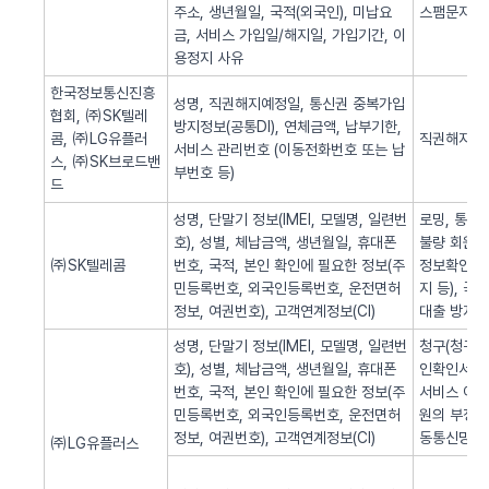
주소, 생년월일, 국적(외국인), 미납요
스팸문자 발
금, 서비스 가입일/해지일, 가입기간, 이
용정지 사유
한국정보통신진흥
성명, 직권해지예정일, 통신권 중복가입
협회, ㈜SK텔레
방지정보(공통DI), 연체금액, 납부기한,
콤, ㈜LG유플러
직권해지 알
서비스 관리번호 (이동전화번호 또는 납
스, ㈜SK브로드밴
부번호 등)
드
성명, 단말기 정보(IMEI, 모델명, 일련번
로밍, 통화
호), 성별, 체납금액, 생년월일, 휴대폰
불량 회원의
㈜SK텔레콤
번호, 국적, 본인 확인에 필요한 정보(주
정보확인, 
민등록번호, 외국인등록번호, 운전면허
지 등), 
정보, 여권번호), 고객연계정보(CI)
대출 방지,
성명, 단말기 정보(IMEI, 모델명, 일련번
청구(청구서 
호), 성별, 체납금액, 생년월일, 휴대폰
인확인서비스
번호, 국적, 본인 확인에 필요한 정보(주
서비스 이용
민등록번호, 외국인등록번호, 운전면허
원의 부정 
정보, 여권번호), 고객연계정보(CI)
동통신망 제
㈜LG유플러스