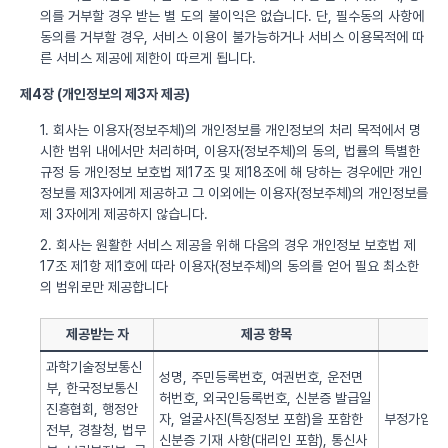
의를 거부할 경우 받는 별 도의 불이익은 없습니다. 단, 필수동의 사항에
동의를 거부할 경우, 서비스 이용이 불가능하거나 서비스 이용목적에 따
른 서비스 제공에 제한이 따르게 됩니다.
제4장 (개인정보의 제3자 제공)
1. 회사는 이용자(정보주체)의 개인정보를 개인정보의 처리 목적에서 명
시한 범위 내에서만 처리하며, 이용자(정보주체)의 동의, 법률의 특별한
규정 등 개인정보 보호법 제17조 및 제18조에 해 당하는 경우에만 개인
정보를 제3자에게 제공하고 그 이외에는 이용자(정보주체)의 개인정보를
제 3자에게 제공하지 않습니다.
2. 회사는 원활한 서비스 제공을 위해 다음의 경우 개인정보 보호법 제
17조 제1항 제1호에 따라 이용자(정보주체)의 동의를 얻어 필요 최소한
의 범위로만 제공합니다
제공받는 자
제공 항목
과학기술정보통신
성명, 주민등록번호, 여권번호, 운전면
부, 한국정보통신
허번호, 외국인등록번호, 신분증 발급일
진흥협회, 행정안
자, 얼굴사진(특징정보 포함)을 포함한
부정가입 방
전부, 경찰청, 법무
신분증 기재 사항(대리인 포함), 통신사