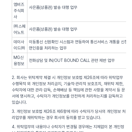
엠비즈
사은품(상품권) 발송 대행 업무
주식회
사
㈜스퀘
사은품(상품권) 발송 대행 업무
어노트
데이사
이동통신 신원확인 시스템과 연동하여 통신서비스 개통을 신청한 
이드㈜
면인증을 처리하는 업무
MG신
전화상담 및 IN/OUT BOUND CALL 관련 제반 업무
용정보
2. 회사는 위탁계약 체결 시 개인정보 보호법 제26조에 따라 위탁업무
수행목적 외 개인정보 처리금지, 기술적·관리적 보호조치, 재위탁 제한,
수탁자에 대한 관리·감독, 손해배상 등 책임에 관한 사항을 계약서 등 문
서에 명시하고, 수탁자가 개인정보를 안전하게 처리하는지를 감독하고
있습니다.
3. 개인정보 보호법 제26조 제6항에 따라 수탁자가 당사의 개인정보 처
리업무를 재위탁하는 경우 회사의 동의를 받고 있습니다.
4. 위탁업무의 내용이나 수탁자가 변경될 경우에는 지체없이 본 개인정