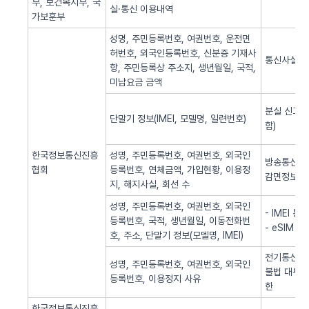
부, 보건복지부, 국
실·통신 이용내역
가보훈부
성명, 주민등록번호, 여권번호, 운전면
허번호, 외국인등록번호, 신분증 기재사
통신사실 
항, 주민등록상 주소지, 생년월일, 국적,
미납요금 금액
분실 신고된
단말기 정보(IMEI, 모델명, 일련번호)
함)
한국정보통신진흥
성명, 주민등록번호, 여권번호, 외국인
방송통신 신
협회
등록번호, 연체금액, 가입현황, 이용정
감면정보 
지, 해지사실, 회선 수
성명, 주민등록번호, 여권번호, 외국인
- IMEI 
등록번호, 국적, 생년월일, 이동전화번
- eSIM 
호, 주소, 단말기 정보(모델명, IMEI)
전기통신역무
성명, 주민등록번호, 여권번호, 외국인
불법 대부광
등록번호, 이용정지 사유
한
한국정보통신진흥