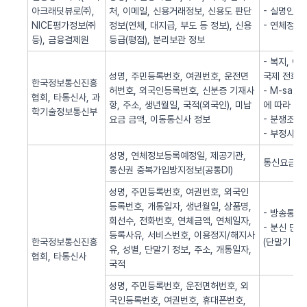
아크래딧뷰로㈜,
처, 이메일, 신용거래정보, 신용도 판단
- 실명인증
NICE평가정보㈜
정보(연체, 대지급, 부도 등 정보), 신용
- 연체정보
등), 금융결제원
등급(평점), 분리보관 정보
- 복지, 
성명, 주민등록번호, 여권번호, 운전면
국제 전화사
한국정보통신진흥
허번호, 외국인등록번호, 신분증 기재사
- M-sa
협회, 타통신사, 과
항, 주소, 생년월일, 국적(외국인), 미납
에 따라 S
학기술정보통신부
요금 금액, 이동통신사 정보
- 분쟁조정
- 부정사용
성명, 연체정보등록예정일, 제공기관,
통신요금 연
통신권 중복가입방지정보(공통DI)
성명, 주민등록번호, 여권번호, 외국인
등록번호, 개통일자, 생년월일, 상품명,
- 방송통신
회선수, 전화번호, 연체금액, 연체일자,
- 분신 단
등록사유, 서비스번호, 이용정지/해지사
한국정보통신진흥
(단말기 분
유, 성별, 단말기 정보, 주소, 개통일자,
협회, 타통신사
국적
성명, 주민등록번호, 운전면허번호, 외
국인등록번호, 여권번호, 휴대폰번호,