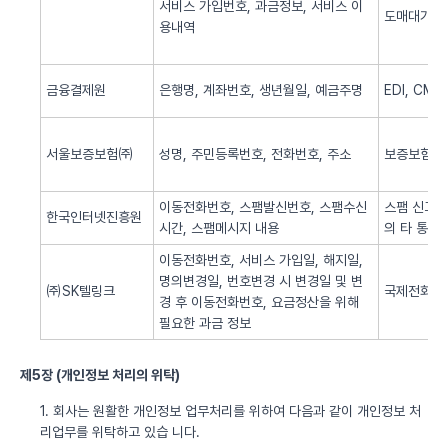
서비스 가입번호, 과금정보, 서비스 이
도매대가 
용내역
금융결제원
은행명, 계좌번호, 생년월일, 예금주명
EDI, CM
서울보증보험㈜
성명, 주민등록번호, 전화번호, 주소
보증보험 
이동전화번호, 스팸발신번호, 스팸수신
스팸 신고 
한국인터넷진흥원
시간, 스팸메시지 내용
의 타 통신
이동전화번호, 서비스 가입일, 해지일,
명의변경일, 번호변경 시 변경일 및 변
㈜SK텔링크
국제전화 서
경 후 이동전화번호, 요금정산을 위해
필요한 과금 정보
제5장 (개인정보 처리의 위탁)
1. 회사는 원활한 개인정보 업무처리를 위하여 다음과 같이 개인정보 처
리업무를 위탁하고 있습 니다.