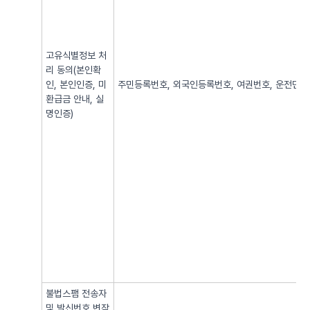
고유식별정보 처
리 동의(본인확
인, 본인인증, 미
주민등록번호, 외국인등록번호, 여권번호, 운전면허번
환급금 안내, 실
명인증)
불법스팸 전송자
및 발신번호 변작