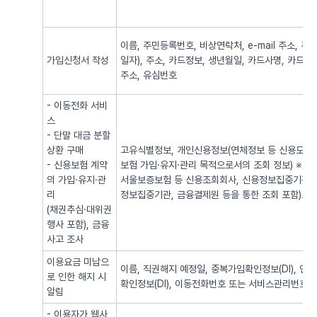
이름, 주민등록번호, 비상연락처, e-mail 주소,
가입신청서 작성
일자), 주소, 카드정보, 생년월일, 카드사명, 카드번
주소, 유심번호
- 이동전화 서비
스
- 단말 대금 분할
상환 구매
고유식별정보, 개인신용정보(연체정보 등 신용도 판
- 신용보험 계약
보험 가입·유지·관리 목적으로서의 조회 정보) ※
의 가입·유지·관
서울보증보험 등 신용조회회사, 신용정보집중기관 
리
정보집중기관, 금융결제원 등을 통한 조회 포함)로
(채권추심·대위권
행사 포함), 금융
사고 조사
이용요금 미납으
이름, 직권해지 예정일, 중복가입확인정보(DI), 
로 인한 해지 시
확인정보(DI), 이동전화번호 또는 서비스관리번호
알림
- 이용자가 웹사