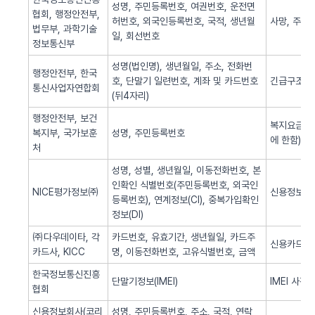
성명, 주민등록번호, 여권번호, 운전면
협회, 행정안전부,
허번호, 외국인등록번호, 국적, 생년월
사망, 주민
법무부, 과학기술
일, 회선번호
정보통신부
성명(법인명), 생년월일, 주소, 전화번
행정안전부, 한국
호, 단말기 일련번호, 계좌 및 카드번호
긴급구조(법
통신사업자연합회
(뒤4자리)
행정안전부, 보건
복지요금 감
복지부, 국가보훈
성명, 주민등록번호
에 한함)
처
성명, 성별, 생년월일, 이동전화번호, 본
인확인 식별번호(주민등록번호, 외국인
NICE평가정보㈜
신용정보 조
등록번호), 연계정보(CI), 중복가입확인
정보(DI)
㈜다우데이타, 각
카드번호, 유효기간, 생년월일, 카드주
신용카드 
카드사, KICC
명, 이동전화번호, 고유식별번호, 금액
한국정보통신진흥
단말기정보(IMEI)
IMEI 사전
협회
신용정보회사(코리
성명, 주민등록번호, 주소, 국적, 연락