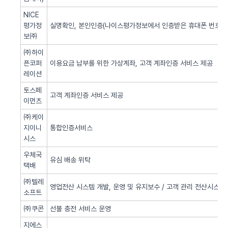
NICE
평가정
실명확인, 본인인증(나이스평가정보에서 인증받은 휴대폰 번호 사
보㈜
㈜하이
픈코퍼
이용요금 납부를 위한 가상계좌, 고객 계좌인증 서비스 제공
레이션
토스페
고객 계좌인증 서비스 제공
이먼츠
㈜케이
지이니
통합인증서비스
시스
우체국
유심 배송 위탁
택배
㈜텔레
영업전산 시스템 개발, 운영 및 유지보수 / 고객 관리 전산시스템 
소프트
㈜쿠콘
선불 충전 서비스 운영
지에스