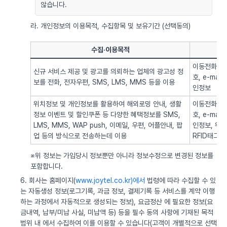
않습니다.
라. 개인정보의 이용목적, 수집항목 및 보유기간 (선택동의)
수집·이용목적
이동전화번호
신규 서비스 제공 및 광고를 의뢰하는 업체의 광고성 정
호, e-ma
보를 전화, 전자우편, SMS, LMS, MMS 등을 이용
인정보
위치정보 및 개인정보를 활용하여 해외로밍 안내, 생활
이동전화번호
정보 이벤트 및 할인쿠폰 등 다양한 혜택정보를 SMS,
호, e-ma
LMS, MMS, WAP push, 이메일, 우편, 어플안내, 팝
인정보, 위치정
업 등의 방식으로 전송하는데 이용
RFID태그 
※위 정보는 가입당시 정보뿐만 아니라 정보수정으로 변경된 정보를
포함합니다.
6. 회사는 홈페이지(
www.joytel.co.kr)에서
법령에 따라 수집할 수 있
는 자동생성 정보(로그기록, 과금 정보, 결제기록 등 서비스를 계약 이행
하는 과정에서 자동적으로 생성되는 정보), 요금정산 에 필요한 정보(요
금내역, 납부/미납 사실, 미납액 등) 등을 필수 동의 사항에 기재된 목적
범위 내 에서 수집하여 이를 이용할 수 있습니다(고객이 개별적으로 선택