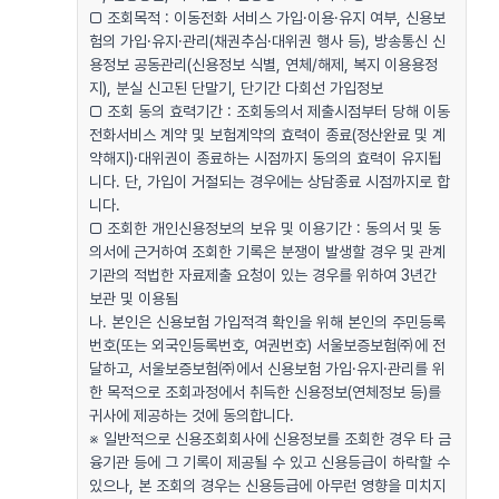
□ 조회목적 : 이동전화 서비스 가입·이용·유지 여부, 신용보
험의 가입·유지·관리(채권추심·대위권 행사 등), 방송통신 신
용정보 공동관리(신용정보 식별, 연체/해제, 복지 이용용정
지), 분실 신고된 단말기, 단기간 다회선 가입정보
□ 조회 동의 효력기간 : 조회동의서 제출시점부터 당해 이동
전화서비스 계약 및 보험계약의 효력이 종료(정산완료 및 계
약해지)·대위권이 종료하는 시점까지 동의의 효력이 유지됩
니다. 단, 가입이 거절되는 경우에는 상담종료 시점까지로 합
니다.
□ 조회한 개인신용정보의 보유 및 이용기간 : 동의서 및 동
의서에 근거하여 조회한 기록은 분쟁이 발생할 경우 및 관계
기관의 적법한 자료제출 요청이 있는 경우를 위하여 3년간
보관 및 이용됨
나. 본인은 신용보험 가입적격 확인을 위해 본인의 주민등록
번호(또는 외국인등록번호, 여권번호) 서울보증보험㈜에 전
달하고, 서울보증보험㈜에서 신용보험 가입·유지·관리를 위
한 목적으로 조회과정에서 취득한 신용정보(연체정보 등)를
귀사에 제공하는 것에 동의합니다.
※ 일반적으로 신용조회회사에 신용정보를 조회한 경우 타 금
융기관 등에 그 기록이 제공될 수 있고 신용등급이 하락할 수
있으나, 본 조회의 경우는 신용등급에 아무런 영향을 미치지