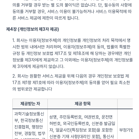
의를 거부할 경우 받는 별 도의 불이익은 없습니다. 단, 필수동의 사항에
동의를 거부할 경우, 서비스 이용이 불가능하거나 서비스 이용목적에 따
른 서비스 제공에 제한이 따르게 됩니다.
제4장 (개인정보의 제3자 제공)
1. 회사는 이용자(정보주체)의 개인정보를 개인정보의 처리 목적에서 명
시한 범위 내에서만 처리하며, 이용자(정보주체)의 동의, 법률의 특별한
규정 등 개인정보 보호법 제17조 및 제18조에 해 당하는 경우에만 개인
정보를 제3자에게 제공하고 그 이외에는 이용자(정보주체)의 개인정보를
제 3자에게 제공하지 않습니다.
2. 회사는 원활한 서비스 제공을 위해 다음의 경우 개인정보 보호법 제
17조 제1항 제1호에 따라 이용자(정보주체)의 동의를 얻어 필요 최소한
의 범위로만 제공합니다
제공받는 자
제공 항목
과학기술정보통신
성명, 주민등록번호, 여권번호, 운전면
부, 한국정보통신
허번호, 외국인등록번호, 신분증 발급일
진흥협회, 행정안
자, 얼굴사진(특징정보 포함)을 포함한
부정가입 방
전부, 경찰청, 법무
신분증 기재 사항(대리인 포함), 통신사