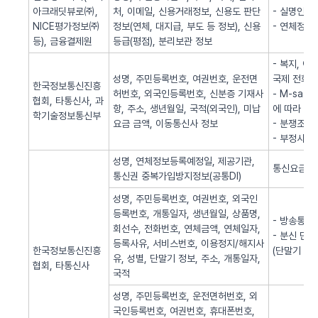
아크래딧뷰로㈜,
처, 이메일, 신용거래정보, 신용도 판단
- 실명인증
NICE평가정보㈜
정보(연체, 대지급, 부도 등 정보), 신용
- 연체정보
등), 금융결제원
등급(평점), 분리보관 정보
- 복지, 
성명, 주민등록번호, 여권번호, 운전면
국제 전화사
한국정보통신진흥
허번호, 외국인등록번호, 신분증 기재사
- M-sa
협회, 타통신사, 과
항, 주소, 생년월일, 국적(외국인), 미납
에 따라 S
학기술정보통신부
요금 금액, 이동통신사 정보
- 분쟁조정
- 부정사용
성명, 연체정보등록예정일, 제공기관,
통신요금 연
통신권 중복가입방지정보(공통DI)
성명, 주민등록번호, 여권번호, 외국인
등록번호, 개통일자, 생년월일, 상품명,
- 방송통신
회선수, 전화번호, 연체금액, 연체일자,
- 분신 단
등록사유, 서비스번호, 이용정지/해지사
한국정보통신진흥
(단말기 분
유, 성별, 단말기 정보, 주소, 개통일자,
협회, 타통신사
국적
성명, 주민등록번호, 운전면허번호, 외
국인등록번호, 여권번호, 휴대폰번호,