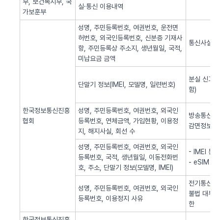
부, 보건복지부, 국
실·통신 이용내역
가보훈부
성명, 주민등록번호, 여권번호, 운전면
허번호, 외국인등록번호, 신분증 기재사
통신사실 
항, 주민등록상 주소지, 생년월일, 국적,
미납요금 금액
분실 신고된
단말기 정보(IMEI, 모델명, 일련번호)
함)
한국정보통신진흥
성명, 주민등록번호, 여권번호, 외국인
방송통신 신
협회
등록번호, 연체금액, 가입현황, 이용정
감면정보 
지, 해지사실, 회선 수
성명, 주민등록번호, 여권번호, 외국인
- IMEI 
등록번호, 국적, 생년월일, 이동전화번
- eSIM 
호, 주소, 단말기 정보(모델명, IMEI)
전기통신역무
성명, 주민등록번호, 여권번호, 외국인
불법 대부광
등록번호, 이용정지 사유
한
한국정보통신진흥