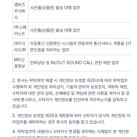
엠비즈
사은품(상품권) 발송 대행 업무
주식회
사
㈜스퀘
사은품(상품권) 발송 대행 업무
어노트
데이사
이동통신 신원확인 시스템과 연동하여 통신서비스 개통을 신청한 
이드㈜
면인증을 처리하는 업무
MG신
전화상담 및 IN/OUT BOUND CALL 관련 제반 업무
용정보
2. 회사는 위탁계약 체결 시 개인정보 보호법 제26조에 따라 위탁업무
수행목적 외 개인정보 처리금지, 기술적·관리적 보호조치, 재위탁 제한,
수탁자에 대한 관리·감독, 손해배상 등 책임에 관한 사항을 계약서 등 문
서에 명시하고, 수탁자가 개인정보를 안전하게 처리하는지를 감독하고
있습니다.
3. 개인정보 보호법 제26조 제6항에 따라 수탁자가 당사의 개인정보 처
리업무를 재위탁하는 경우 회사의 동의를 받고 있습니다.
4. 위탁업무의 내용이나 수탁자가 변경될 경우에는 지체없이 본 개인정