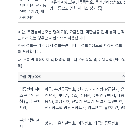
고유식별정보(주민등록번호, 운전면허증번호), 신용
자에 대한 전기통
광고 등으로 인한 서비스 정지 등)
신역무 가입, 재
가입 제한
※ 단, 주민등록번호는 명의도용, 요금감면, 미환급금 안내 등의 법적
근거가 있는 경우만 제한적으로 이용합니다.
※ 위 정보는 가입 당시 정보뿐만 아니라 정보수정으로 변경된 정보
를 포함합니다.
나. 조이텔 홈페이지 및 대리점 파트너 수집항목 및 이용목적 (필수동
의)
수집·이용목적
수집·
이동전화 서비
이름, 주민등록번호, 신분증 기재사항(발급일자, 운전면
스 온라인 신
연락처, 이메일, 주소, 수령인, 수령인 연락처, 배송주
청 (유심 구매
용시), 희망번호, 단말기 모델명, 단말기 일련번호, 요
포함)
신용카드일 경우 – 카드사, 카드번호, 유효기간, 명의자),
본인 식별 절
성명, 고유식별번호, 여권번호, 외국인등록번호
차