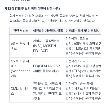
제12장 (개인정보의 국외 이전에 관한 사항)
회사는 필요한 경우 고객의 개인정보를 국외에 보관 및 처리 위탁할 수
있습니다. 국외에 처리위 탁, 보관하는 개인정보는 아래와 같습니다.
관련 서비스
이전되는 개인정보 항목
이전되는 국가 및 이전 일시, 방
이전국가 : 프랑스
가입자 고유식별번호
eSIM 개통 서
일시 : eSIM 개통 요청 발생시
(IMSI), MSISDN,
비스
방법 : TLS(상호인증서기반
EID, ICCID
통신)을 이용한 원격지 전송
eSIM 개통 서
이전국가 : 미국
비스
EID(IDEMIA사 RSP
일시 : eSIM 개통 요청 발생시
(Notification
서버를 통하여 제공)
방법 : TLS(상호인증서기반
기능)
통신)을 이용한 원격지 전송
휴대폰번호, 서비스 계
이전국가 : 중국(홍콩)
CMLink 서비
정번호, 가입정보 (가입
일시 : 서비스 가입 다음날
스
일, 해지일, 변경일, 요
방법 : sFTP(암호화 파일 전송
금제)
방식)을 이용한 원격지 전송