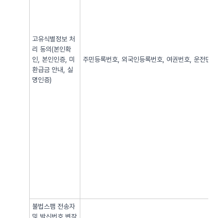
고유식별정보 처
리 동의(본인확
인, 본인인증, 미
주민등록번호, 외국인등록번호, 여권번호, 운전면허번
환급금 안내, 실
명인증)
불법스팸 전송자
및 발신번호 변작