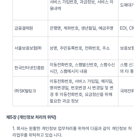
서비스 가입번호, 과금정보, 서비스 이
도매대가 
용내역
금융결제원
은행명, 계좌번호, 생년월일, 예금주명
EDI, CM
서울보증보험㈜
성명, 주민등록번호, 전화번호, 주소
보증보험 
이동전화번호, 스팸발신번호, 스팸수신
스팸 신고 
한국인터넷진흥원
시간, 스팸메시지 내용
의 타 통신
이동전화번호, 서비스 가입일, 해지일,
명의변경일, 번호변경 시 변경일 및 변
㈜SK텔링크
국제전화 서
경 후 이동전화번호, 요금정산을 위해
필요한 과금 정보
제5장 (개인정보 처리의 위탁)
1. 회사는 원활한 개인정보 업무처리를 위하여 다음과 같이 개인정보 처
리업무를 위탁하고 있습 니다.