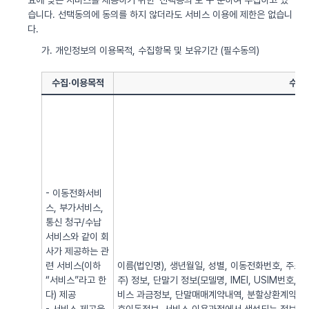
요에 맞는 서비스를 제공하기 위한 ‘선택동의’로 구 분하여 수집하고 있
습니다. 선택동의에 동의를 하지 않더라도 서비스 이용에 제한은 없습니
다.
가. 개인정보의 이용목적, 수집항목 및 보유기간 (필수동의)
수집·이용목적
수집
- 이동전화서비
스, 부가서비스,
통신 청구/수납
서비스와 같이 회
사가 제공하는 관
련 서비스(이하
이름(법인명), 생년월일, 성별, 이동전화번호, 주소, 전
“서비스”라고 한
주) 정보, 단말기 정보(모델명, IMEI, USIM번호, 
다) 제공
비스 과금정보, 단말매매계약내역, 분할상환계약내역