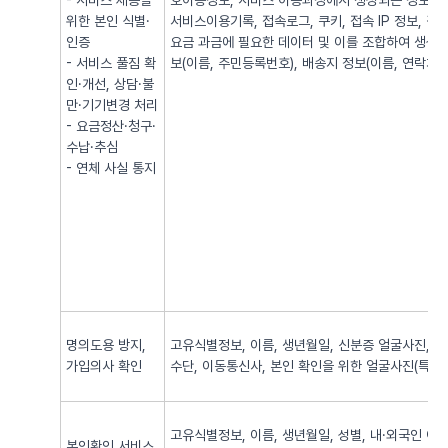
- 서비스 제공을
호이동정보, 서비스 이용과정에서 생성되는 정보(발·
위한 본인 식별·
서비스이용기록, 접속로그, 쿠키, 접속 IP 정보, 
인증
요금 과금에 필요한 데이터 및 이를 조합하여 생성되
- 서비스 풀짐 확
보(이름, 주민등록번호), 배송지 정보(이름, 연락처, 
인·개선, 상담·불
만·기기변경 처리
- 요금정산·청구·
수납·추심
- 연체 사실 통지
명의도용 방지,
고유식별정보, 이름, 생년월일, 신분증 얼굴사진, 신
가입의사 확인
수단, 이동통신사, 본인 확인을 위한 얼굴사진(특징정
고유식별정보, 이름, 생년월일, 성별, 내·외국인 여
본인확인 서비스