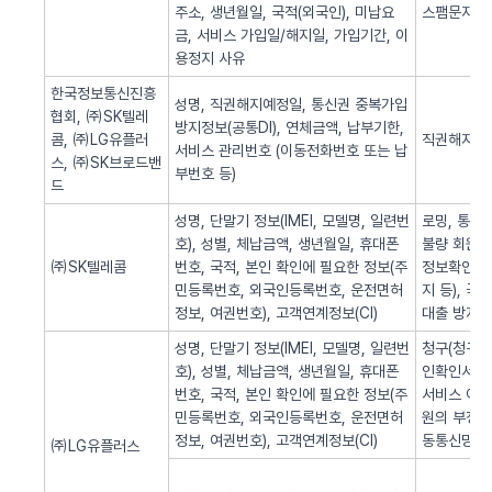
주소, 생년월일, 국적(외국인), 미납요
스팸문자 발
금, 서비스 가입일/해지일, 가입기간, 이
용정지 사유
한국정보통신진흥
성명, 직권해지예정일, 통신권 중복가입
협회, ㈜SK텔레
방지정보(공통DI), 연체금액, 납부기한,
콤, ㈜LG유플러
직권해지 알
서비스 관리번호 (이동전화번호 또는 납
스, ㈜SK브로드밴
부번호 등)
드
성명, 단말기 정보(IMEI, 모델명, 일련번
로밍, 통화
호), 성별, 체납금액, 생년월일, 휴대폰
불량 회원의
㈜SK텔레콤
번호, 국적, 본인 확인에 필요한 정보(주
정보확인, 
민등록번호, 외국인등록번호, 운전면허
지 등), 
정보, 여권번호), 고객연계정보(CI)
대출 방지,
성명, 단말기 정보(IMEI, 모델명, 일련번
청구(청구서 
호), 성별, 체납금액, 생년월일, 휴대폰
인확인서비스
번호, 국적, 본인 확인에 필요한 정보(주
서비스 이용
민등록번호, 외국인등록번호, 운전면허
원의 부정 
정보, 여권번호), 고객연계정보(CI)
동통신망 제
㈜LG유플러스