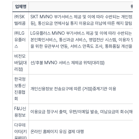
업체명
위탁
㈜SK
SKT MVNO 부가서비스 제공 및 이에 따라 수반되는 개인정보 
텔레콤
등), 통신요금 연체사실 통지 이용요금 미납에 따른 해지 알림 업
㈜LG
LG유플러스 MVNO 부가서비스 제공 및 이에 따라 수반되는 개인
유플러
본인확인서비스, 통신과금 서비스, 영업전산 시스템, 이용자 및 서
스
을 위한 유관부서 연동, 서비스 만족도 조사, 통화품질 개선을 위
비전모
바일(대
선/후불 MVNO 서비스 재제공 위탁(대리점)
리점)
한국정
보통신
개인신용정보 전송요구에 따른 (거점)중계기관 이용
진흥협
회
F&U신
이용요금 청구서 출력, 우편/이메일 발송, 미납요금의 회수(채권추
용정보
다우데
이타(키
온라인 홈페이지 유심 결제 대행
움페이)