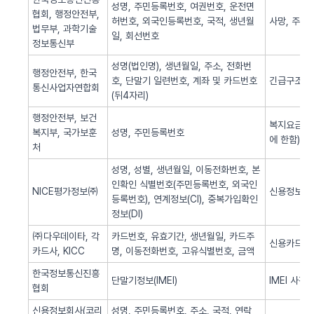
성명, 주민등록번호, 여권번호, 운전면
협회, 행정안전부,
허번호, 외국인등록번호, 국적, 생년월
사망, 주민
법무부, 과학기술
일, 회선번호
정보통신부
성명(법인명), 생년월일, 주소, 전화번
행정안전부, 한국
호, 단말기 일련번호, 계좌 및 카드번호
긴급구조(법
통신사업자연합회
(뒤4자리)
행정안전부, 보건
복지요금 감
복지부, 국가보훈
성명, 주민등록번호
에 한함)
처
성명, 성별, 생년월일, 이동전화번호, 본
인확인 식별번호(주민등록번호, 외국인
NICE평가정보㈜
신용정보 조
등록번호), 연계정보(CI), 중복가입확인
정보(DI)
㈜다우데이타, 각
카드번호, 유효기간, 생년월일, 카드주
신용카드 
카드사, KICC
명, 이동전화번호, 고유식별번호, 금액
한국정보통신진흥
단말기정보(IMEI)
IMEI 사전
협회
신용정보회사(코리
성명, 주민등록번호, 주소, 국적, 연락