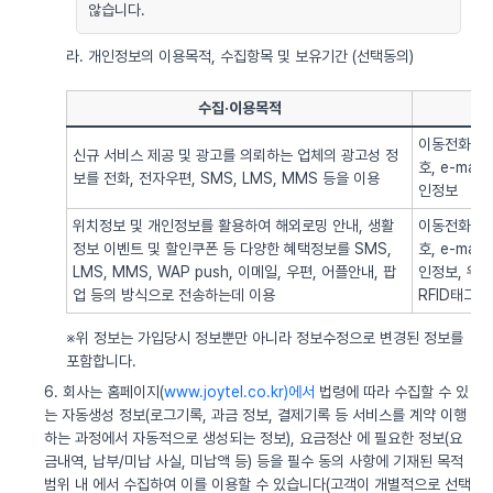
않습니다.
라. 개인정보의 이용목적, 수집항목 및 보유기간 (선택동의)
수집·이용목적
이동전화번호
신규 서비스 제공 및 광고를 의뢰하는 업체의 광고성 정
호, e-ma
보를 전화, 전자우편, SMS, LMS, MMS 등을 이용
인정보
위치정보 및 개인정보를 활용하여 해외로밍 안내, 생활
이동전화번호
정보 이벤트 및 할인쿠폰 등 다양한 혜택정보를 SMS,
호, e-ma
LMS, MMS, WAP push, 이메일, 우편, 어플안내, 팝
인정보, 위치정
업 등의 방식으로 전송하는데 이용
RFID태그 
※위 정보는 가입당시 정보뿐만 아니라 정보수정으로 변경된 정보를
포함합니다.
6. 회사는 홈페이지(
www.joytel.co.kr)에서
법령에 따라 수집할 수 있
는 자동생성 정보(로그기록, 과금 정보, 결제기록 등 서비스를 계약 이행
하는 과정에서 자동적으로 생성되는 정보), 요금정산 에 필요한 정보(요
금내역, 납부/미납 사실, 미납액 등) 등을 필수 동의 사항에 기재된 목적
범위 내 에서 수집하여 이를 이용할 수 있습니다(고객이 개별적으로 선택