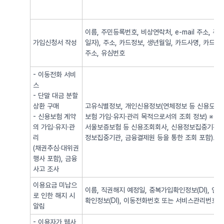
이름, 주민등록번호, 비상연락처, e-mail 주소,
가입신청서 작성
일자), 주소, 카드정보, 생년월일, 카드사명, 카드번
주소, 유심번호
- 이동전화 서비
스
- 단말 대금 분할
상환 구매
고유식별정보, 개인신용정보(연체정보 등 신용도 판
- 신용보험 계약
보험 가입·유지·관리 목적으로서의 조회 정보) ※
의 가입·유지·관
서울보증보험 등 신용조회회사, 신용정보집중기관 
리
정보집중기관, 금융결제원 등을 통한 조회 포함)로
(채권추심·대위권
행사 포함), 금융
사고 조사
이용요금 미납으
이름, 직권해지 예정일, 중복가입확인정보(DI), 
로 인한 해지 시
확인정보(DI), 이동전화번호 또는 서비스관리번호
알림
- 이용자가 웹사