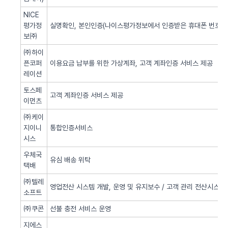
NICE
평가정
실명확인, 본인인증(나이스평가정보에서 인증받은 휴대폰 번호 사
보㈜
㈜하이
픈코퍼
이용요금 납부를 위한 가상계좌, 고객 계좌인증 서비스 제공
레이션
토스페
고객 계좌인증 서비스 제공
이먼츠
㈜케이
지이니
통합인증서비스
시스
우체국
유심 배송 위탁
택배
㈜텔레
영업전산 시스템 개발, 운영 및 유지보수 / 고객 관리 전산시스템 
소프트
㈜쿠콘
선불 충전 서비스 운영
지에스