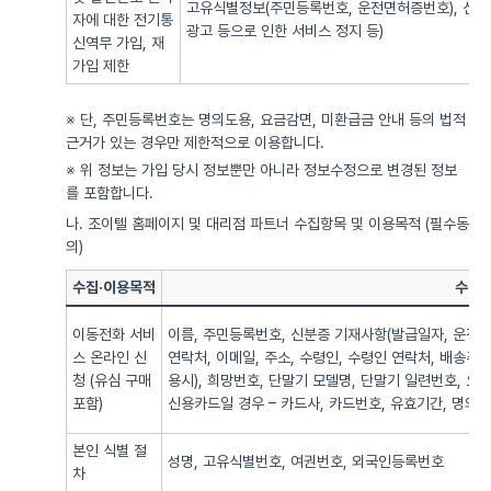
고유식별정보(주민등록번호, 운전면허증번호), 신용
자에 대한 전기통
광고 등으로 인한 서비스 정지 등)
신역무 가입, 재
가입 제한
※ 단, 주민등록번호는 명의도용, 요금감면, 미환급금 안내 등의 법적
근거가 있는 경우만 제한적으로 이용합니다.
※ 위 정보는 가입 당시 정보뿐만 아니라 정보수정으로 변경된 정보
를 포함합니다.
나. 조이텔 홈페이지 및 대리점 파트너 수집항목 및 이용목적 (필수동
의)
수집·이용목적
수집·
이동전화 서비
이름, 주민등록번호, 신분증 기재사항(발급일자, 운전면
스 온라인 신
연락처, 이메일, 주소, 수령인, 수령인 연락처, 배송주
청 (유심 구매
용시), 희망번호, 단말기 모델명, 단말기 일련번호, 요
포함)
신용카드일 경우 – 카드사, 카드번호, 유효기간, 명의자),
본인 식별 절
성명, 고유식별번호, 여권번호, 외국인등록번호
차