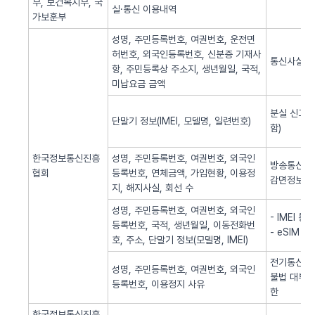
부, 보건복지부, 국
실·통신 이용내역
가보훈부
성명, 주민등록번호, 여권번호, 운전면
허번호, 외국인등록번호, 신분증 기재사
통신사실 
항, 주민등록상 주소지, 생년월일, 국적,
미납요금 금액
분실 신고된
단말기 정보(IMEI, 모델명, 일련번호)
함)
한국정보통신진흥
성명, 주민등록번호, 여권번호, 외국인
방송통신 신
협회
등록번호, 연체금액, 가입현황, 이용정
감면정보 
지, 해지사실, 회선 수
성명, 주민등록번호, 여권번호, 외국인
- IMEI 
등록번호, 국적, 생년월일, 이동전화번
- eSIM 
호, 주소, 단말기 정보(모델명, IMEI)
전기통신역무
성명, 주민등록번호, 여권번호, 외국인
불법 대부광
등록번호, 이용정지 사유
한
한국정보통신진흥