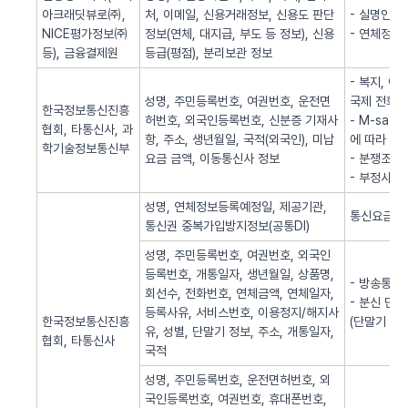
아크래딧뷰로㈜,
처, 이메일, 신용거래정보, 신용도 판단
- 실명인증
NICE평가정보㈜
정보(연체, 대지급, 부도 등 정보), 신용
- 연체정보
등), 금융결제원
등급(평점), 분리보관 정보
- 복지, 
성명, 주민등록번호, 여권번호, 운전면
국제 전화사
한국정보통신진흥
허번호, 외국인등록번호, 신분증 기재사
- M-sa
협회, 타통신사, 과
항, 주소, 생년월일, 국적(외국인), 미납
에 따라 S
학기술정보통신부
요금 금액, 이동통신사 정보
- 분쟁조정
- 부정사용
성명, 연체정보등록예정일, 제공기관,
통신요금 연
통신권 중복가입방지정보(공통DI)
성명, 주민등록번호, 여권번호, 외국인
등록번호, 개통일자, 생년월일, 상품명,
- 방송통신
회선수, 전화번호, 연체금액, 연체일자,
- 분신 단
등록사유, 서비스번호, 이용정지/해지사
한국정보통신진흥
(단말기 분
유, 성별, 단말기 정보, 주소, 개통일자,
협회, 타통신사
국적
성명, 주민등록번호, 운전면허번호, 외
국인등록번호, 여권번호, 휴대폰번호,