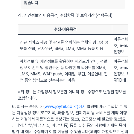
않습니다.
라. 개인정보의 이용목적, 수집항목 및 보유기간 (선택동의)
수집·이용목적
이동전화번호
신규 서비스 제공 및 광고를 의뢰하는 업체의 광고성 정
호, e-ma
보를 전화, 전자우편, SMS, LMS, MMS 등을 이용
인정보
위치정보 및 개인정보를 활용하여 해외로밍 안내, 생활
이동전화번호
정보 이벤트 및 할인쿠폰 등 다양한 혜택정보를 SMS,
호, e-ma
LMS, MMS, WAP push, 이메일, 우편, 어플안내, 팝
인정보, 위치정
업 등의 방식으로 전송하는데 이용
RFID태그 
※위 정보는 가입당시 정보뿐만 아니라 정보수정으로 변경된 정보를
포함합니다.
6. 회사는 홈페이지(
www.joytel.co.kr)에서
법령에 따라 수집할 수 있
는 자동생성 정보(로그기록, 과금 정보, 결제기록 등 서비스를 계약 이행
하는 과정에서 자동적으로 생성되는 정보), 요금정산 에 필요한 정보(요
금내역, 납부/미납 사실, 미납액 등) 등을 필수 동의 사항에 기재된 목적
범위 내 에서 수집하여 이를 이용할 수 있습니다(고객이 개별적으로 선택