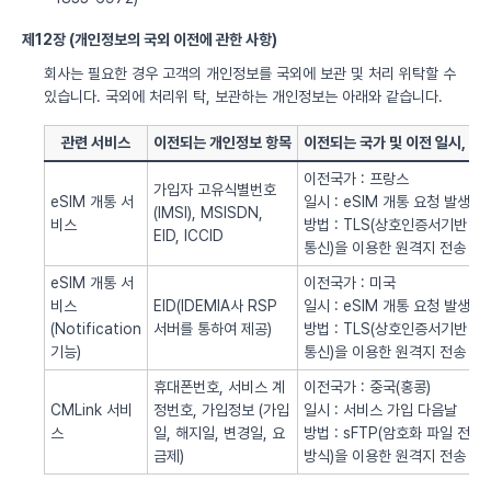
제12장 (개인정보의 국외 이전에 관한 사항)
회사는 필요한 경우 고객의 개인정보를 국외에 보관 및 처리 위탁할 수
있습니다. 국외에 처리위 탁, 보관하는 개인정보는 아래와 같습니다.
관련 서비스
이전되는 개인정보 항목
이전되는 국가 및 이전 일시, 방
이전국가 : 프랑스
가입자 고유식별번호
eSIM 개통 서
일시 : eSIM 개통 요청 발생시
(IMSI), MSISDN,
비스
방법 : TLS(상호인증서기반
EID, ICCID
통신)을 이용한 원격지 전송
eSIM 개통 서
이전국가 : 미국
비스
EID(IDEMIA사 RSP
일시 : eSIM 개통 요청 발생시
(Notification
서버를 통하여 제공)
방법 : TLS(상호인증서기반
기능)
통신)을 이용한 원격지 전송
휴대폰번호, 서비스 계
이전국가 : 중국(홍콩)
CMLink 서비
정번호, 가입정보 (가입
일시 : 서비스 가입 다음날
스
일, 해지일, 변경일, 요
방법 : sFTP(암호화 파일 전송
금제)
방식)을 이용한 원격지 전송