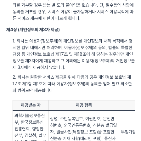
의를 거부할 경우 받는 별 도의 불이익은 없습니다. 단, 필수동의 사항에
동의를 거부할 경우, 서비스 이용이 불가능하거나 서비스 이용목적에 따
른 서비스 제공에 제한이 따르게 됩니다.
제4장 (개인정보의 제3자 제공)
1. 회사는 이용자(정보주체)의 개인정보를 개인정보의 처리 목적에서 명
시한 범위 내에서만 처리하며, 이용자(정보주체)의 동의, 법률의 특별한
규정 등 개인정보 보호법 제17조 및 제18조에 해 당하는 경우에만 개인
정보를 제3자에게 제공하고 그 이외에는 이용자(정보주체)의 개인정보를
제 3자에게 제공하지 않습니다.
2. 회사는 원활한 서비스 제공을 위해 다음의 경우 개인정보 보호법 제
17조 제1항 제1호에 따라 이용자(정보주체)의 동의를 얻어 필요 최소한
의 범위로만 제공합니다
제공받는 자
제공 항목
과학기술정보통신
성명, 주민등록번호, 여권번호, 운전면
부, 한국정보통신
허번호, 외국인등록번호, 신분증 발급일
진흥협회, 행정안
자, 얼굴사진(특징정보 포함)을 포함한
부정가입 방
전부, 경찰청, 법무
신분증 기재 사항(대리인 포함), 통신사