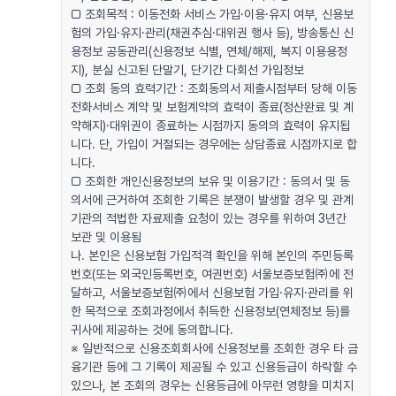
□ 조회목적 : 이동전화 서비스 가입·이용·유지 여부, 신용보
험의 가입·유지·관리(채권추심·대위권 행사 등), 방송통신 신
용정보 공동관리(신용정보 식별, 연체/해제, 복지 이용용정
지), 분실 신고된 단말기, 단기간 다회선 가입정보
□ 조회 동의 효력기간 : 조회동의서 제출시점부터 당해 이동
전화서비스 계약 및 보험계약의 효력이 종료(정산완료 및 계
약해지)·대위권이 종료하는 시점까지 동의의 효력이 유지됩
니다. 단, 가입이 거절되는 경우에는 상담종료 시점까지로 합
니다.
□ 조회한 개인신용정보의 보유 및 이용기간 : 동의서 및 동
의서에 근거하여 조회한 기록은 분쟁이 발생할 경우 및 관계
기관의 적법한 자료제출 요청이 있는 경우를 위하여 3년간
보관 및 이용됨
나. 본인은 신용보험 가입적격 확인을 위해 본인의 주민등록
번호(또는 외국인등록번호, 여권번호) 서울보증보험㈜에 전
달하고, 서울보증보험㈜에서 신용보험 가입·유지·관리를 위
한 목적으로 조회과정에서 취득한 신용정보(연체정보 등)를
귀사에 제공하는 것에 동의합니다.
※ 일반적으로 신용조회회사에 신용정보를 조회한 경우 타 금
융기관 등에 그 기록이 제공될 수 있고 신용등급이 하락할 수
있으나, 본 조회의 경우는 신용등급에 아무런 영향을 미치지