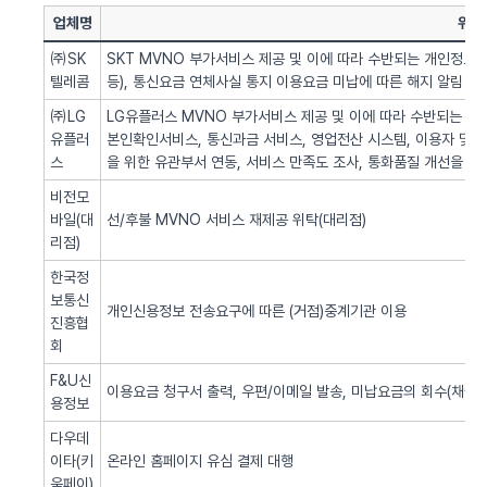
업체명
위탁
㈜SK
SKT MVNO 부가서비스 제공 및 이에 따라 수반되는 개인정보 
텔레콤
등), 통신요금 연체사실 통지 이용요금 미납에 따른 해지 알림 업
㈜LG
LG유플러스 MVNO 부가서비스 제공 및 이에 따라 수반되는 개인
유플러
본인확인서비스, 통신과금 서비스, 영업전산 시스템, 이용자 및 서
스
을 위한 유관부서 연동, 서비스 만족도 조사, 통화품질 개선을 위
비전모
바일(대
선/후불 MVNO 서비스 재제공 위탁(대리점)
리점)
한국정
보통신
개인신용정보 전송요구에 따른 (거점)중계기관 이용
진흥협
회
F&U신
이용요금 청구서 출력, 우편/이메일 발송, 미납요금의 회수(채권추
용정보
다우데
이타(키
온라인 홈페이지 유심 결제 대행
움페이)