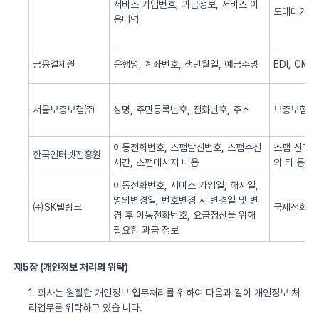
서비스 가입번호, 과금정보, 서비스 이
도매대가 
용내역
금융결제원
은행명, 계좌번호, 생년월일, 예금주명
EDI, CM
서울보증보험㈜
성명, 주민등록번호, 전화번호, 주소
보증보험 
이동전화번호, 스팸발신번호, 스팸수신
스팸 신고 
한국인터넷진흥원
시간, 스팸메시지 내용
의 타 통신
이동전화번호, 서비스 가입일, 해지일,
명의변경일, 번호변경 시 변경일 및 변
㈜SK텔링크
국제전화 서
경 후 이동전화번호, 요금정산을 위해
필요한 과금 정보
제5장 (개인정보 처리의 위탁)
1. 회사는 원활한 개인정보 업무처리를 위하여 다음과 같이 개인정보 처
리업무를 위탁하고 있습 니다.