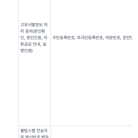
고유식별정보 처
리 동의(본인확
인, 본인인증, 미
주민등록번호, 외국인등록번호, 여권번호, 운전면허번
환급금 안내, 실
명인증)
불법스팸 전송자
및 발신번호 변작