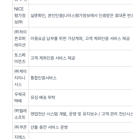
NICE
평가정
실명확인, 본인인증(나이스평가정보에서 인증받은 휴대폰 번호 사
보㈜
㈜하이
픈코퍼
이용요금 납부를 위한 가상계좌, 고객 계좌인증 서비스 제공
레이션
토스페
고객 계좌인증 서비스 제공
이먼츠
㈜케이
지이니
통합인증서비스
시스
우체국
유심 배송 위탁
택배
㈜텔레
영업전산 시스템 개발, 운영 및 유지보수 / 고객 관리 전산시스템 
소프트
㈜쿠콘
선불 충전 서비스 운영
지에스