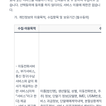
요에 맞는 서비스를 제공하기 위한 ‘선택동의’로 구 분하여 수집하고 있
습니다. 선택동의에 동의를 하지 않더라도 서비스 이용에 제한은 없습니
다.
가. 개인정보의 이용목적, 수집항목 및 보유기간 (필수동의)
수집·이용목적
수집
- 이동전화서비
스, 부가서비스,
통신 청구/수납
서비스와 같이 회
사가 제공하는 관
련 서비스(이하
이름(법인명), 생년월일, 성별, 이동전화번호, 주소, 전
“서비스”라고 한
주) 정보, 단말기 정보(모델명, IMEI, USIM번호, 
다) 제공
비스 과금정보, 단말매매계약내역, 분할상환계약내역