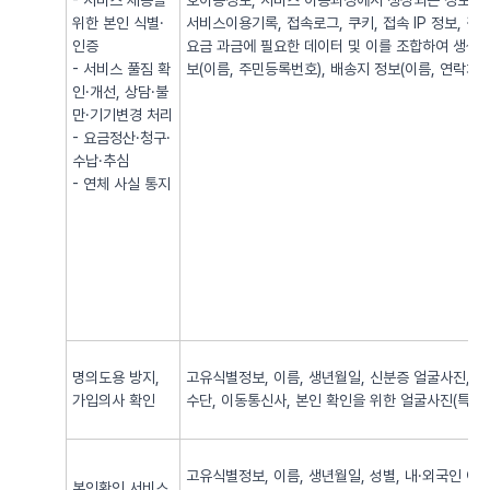
- 서비스 제공을
호이동정보, 서비스 이용과정에서 생성되는 정보(발·
위한 본인 식별·
서비스이용기록, 접속로그, 쿠키, 접속 IP 정보, 
인증
요금 과금에 필요한 데이터 및 이를 조합하여 생성되
- 서비스 풀짐 확
보(이름, 주민등록번호), 배송지 정보(이름, 연락처, 
인·개선, 상담·불
만·기기변경 처리
- 요금정산·청구·
수납·추심
- 연체 사실 통지
명의도용 방지,
고유식별정보, 이름, 생년월일, 신분증 얼굴사진, 신
가입의사 확인
수단, 이동통신사, 본인 확인을 위한 얼굴사진(특징정
고유식별정보, 이름, 생년월일, 성별, 내·외국인 여
본인확인 서비스