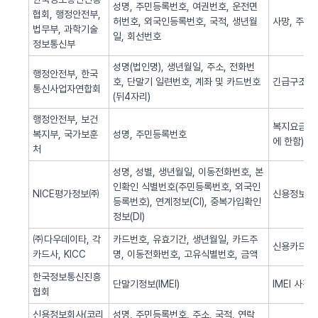
성명, 주민등록번호, 여권번호, 운전면
협회, 행정안전부,
허번호, 외국인등록번호, 국적, 생년월
사망, 주민
법무부, 과학기술
일, 회선번호
정보통신부
성명(법인명), 생년월일, 주소, 전화번
행정안전부, 한국
호, 단말기 일련번호, 계좌 및 카드번호
긴급구조(법
통신사업자연합회
(뒤4자리)
행정안전부, 보건
복지요금 감
복지부, 국가보훈
성명, 주민등록번호
에 한함)
처
성명, 성별, 생년월일, 이동전화번호, 본
인확인 식별번호(주민등록번호, 외국인
NICE평가정보㈜
신용정보 조
등록번호), 연계정보(CI), 중복가입확인
정보(DI)
㈜다우데이타, 각
카드번호, 유효기간, 생년월일, 카드주
신용카드 
카드사, KICC
명, 이동전화번호, 고유식별번호, 금액
한국정보통신진흥
단말기정보(IMEI)
IMEI 사전
협회
신용정보회사(코리
성명, 주민등록번호, 주소, 국적, 연락