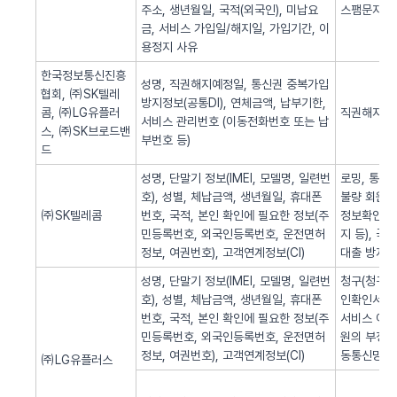
주소, 생년월일, 국적(외국인), 미납요
스팸문자 발
금, 서비스 가입일/해지일, 가입기간, 이
용정지 사유
한국정보통신진흥
성명, 직권해지예정일, 통신권 중복가입
협회, ㈜SK텔레
방지정보(공통DI), 연체금액, 납부기한,
콤, ㈜LG유플러
직권해지 알
서비스 관리번호 (이동전화번호 또는 납
스, ㈜SK브로드밴
부번호 등)
드
성명, 단말기 정보(IMEI, 모델명, 일련번
로밍, 통화
호), 성별, 체납금액, 생년월일, 휴대폰
불량 회원의
㈜SK텔레콤
번호, 국적, 본인 확인에 필요한 정보(주
정보확인, 
민등록번호, 외국인등록번호, 운전면허
지 등), 
정보, 여권번호), 고객연계정보(CI)
대출 방지,
성명, 단말기 정보(IMEI, 모델명, 일련번
청구(청구서 
호), 성별, 체납금액, 생년월일, 휴대폰
인확인서비스
번호, 국적, 본인 확인에 필요한 정보(주
서비스 이용
민등록번호, 외국인등록번호, 운전면허
원의 부정 
정보, 여권번호), 고객연계정보(CI)
동통신망 제
㈜LG유플러스