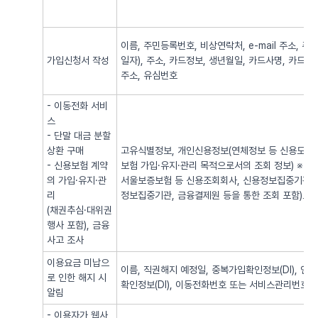
이름, 주민등록번호, 비상연락처, e-mail 주소,
가입신청서 작성
일자), 주소, 카드정보, 생년월일, 카드사명, 카드번
주소, 유심번호
- 이동전화 서비
스
- 단말 대금 분할
상환 구매
고유식별정보, 개인신용정보(연체정보 등 신용도 판
- 신용보험 계약
보험 가입·유지·관리 목적으로서의 조회 정보) ※
의 가입·유지·관
서울보증보험 등 신용조회회사, 신용정보집중기관 
리
정보집중기관, 금융결제원 등을 통한 조회 포함)로
(채권추심·대위권
행사 포함), 금융
사고 조사
이용요금 미납으
이름, 직권해지 예정일, 중복가입확인정보(DI), 
로 인한 해지 시
확인정보(DI), 이동전화번호 또는 서비스관리번호
알림
- 이용자가 웹사