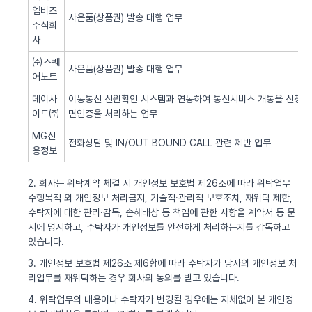
엠비즈
사은품(상품권) 발송 대행 업무
주식회
사
㈜스퀘
사은품(상품권) 발송 대행 업무
어노트
데이사
이동통신 신원확인 시스템과 연동하여 통신서비스 개통을 신청한 
이드㈜
면인증을 처리하는 업무
MG신
전화상담 및 IN/OUT BOUND CALL 관련 제반 업무
용정보
2. 회사는 위탁계약 체결 시 개인정보 보호법 제26조에 따라 위탁업무
수행목적 외 개인정보 처리금지, 기술적·관리적 보호조치, 재위탁 제한,
수탁자에 대한 관리·감독, 손해배상 등 책임에 관한 사항을 계약서 등 문
서에 명시하고, 수탁자가 개인정보를 안전하게 처리하는지를 감독하고
있습니다.
3. 개인정보 보호법 제26조 제6항에 따라 수탁자가 당사의 개인정보 처
리업무를 재위탁하는 경우 회사의 동의를 받고 있습니다.
4. 위탁업무의 내용이나 수탁자가 변경될 경우에는 지체없이 본 개인정