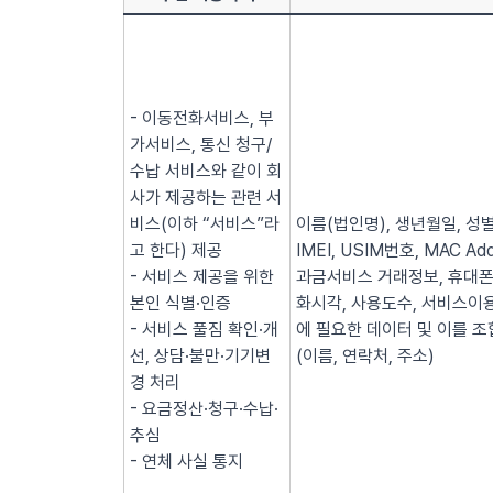
- 이동전화서비스, 부
가서비스, 통신 청구/
수납 서비스와 같이 회
사가 제공하는 관련 서
비스(이하 “서비스”라
이름(법인명), 생년월일, 성별
고 한다) 제공
IMEI, USIM번호, MAC
- 서비스 제공을 위한
과금서비스 거래정보, 휴대폰
본인 식별·인증
화시각, 사용도수, 서비스이용
- 서비스 풀짐 확인·개
에 필요한 데이터 및 이를 조
선, 상담·불만·기기변
(이름, 연락처, 주소)
경 처리
- 요금정산·청구·수납·
추심
- 연체 사실 통지