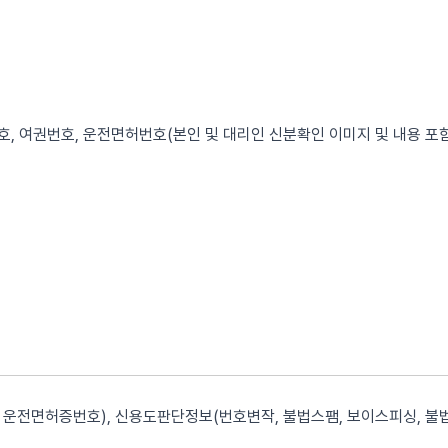
, 여권번호, 운전면허번호(본인 및 대리인 신분확인 이미지 및 내용 포함
운전면허증번호), 신용도판단정보(번호변작, 불법스팸, 보이스피싱, 불