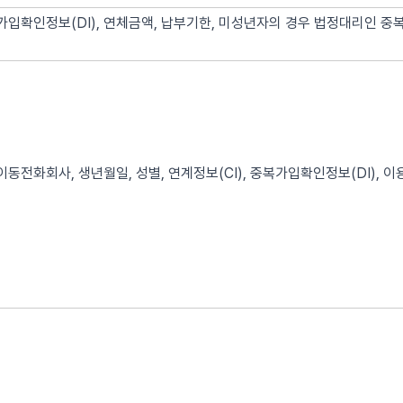
가입확인정보(DI), 연체금액, 납부기한, 미성년자의 경우 법정대리인 중
이동전화회사, 생년월일, 성별, 연계정보(CI), 중복가입확인정보(DI), 