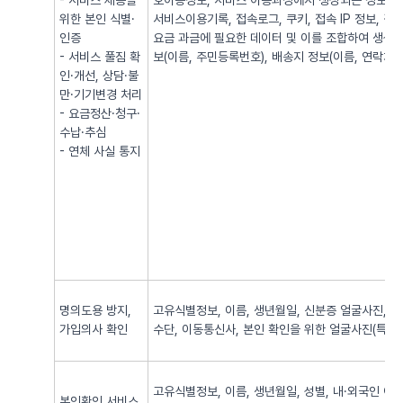
- 서비스 제공을
호이동정보, 서비스 이용과정에서 생성되는 정보(발·
위한 본인 식별·
서비스이용기록, 접속로그, 쿠키, 접속 IP 정보, 
인증
요금 과금에 필요한 데이터 및 이를 조합하여 생성되
- 서비스 풀짐 확
보(이름, 주민등록번호), 배송지 정보(이름, 연락처, 
인·개선, 상담·불
만·기기변경 처리
- 요금정산·청구·
수납·추심
- 연체 사실 통지
명의도용 방지,
고유식별정보, 이름, 생년월일, 신분증 얼굴사진, 신
가입의사 확인
수단, 이동통신사, 본인 확인을 위한 얼굴사진(특징정
고유식별정보, 이름, 생년월일, 성별, 내·외국인 여
본인확인 서비스