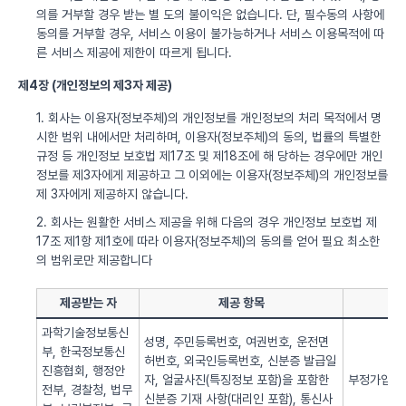
의를 거부할 경우 받는 별 도의 불이익은 없습니다. 단, 필수동의 사항에
동의를 거부할 경우, 서비스 이용이 불가능하거나 서비스 이용목적에 따
른 서비스 제공에 제한이 따르게 됩니다.
제4장 (개인정보의 제3자 제공)
1. 회사는 이용자(정보주체)의 개인정보를 개인정보의 처리 목적에서 명
시한 범위 내에서만 처리하며, 이용자(정보주체)의 동의, 법률의 특별한
규정 등 개인정보 보호법 제17조 및 제18조에 해 당하는 경우에만 개인
정보를 제3자에게 제공하고 그 이외에는 이용자(정보주체)의 개인정보를
제 3자에게 제공하지 않습니다.
2. 회사는 원활한 서비스 제공을 위해 다음의 경우 개인정보 보호법 제
17조 제1항 제1호에 따라 이용자(정보주체)의 동의를 얻어 필요 최소한
의 범위로만 제공합니다
제공받는 자
제공 항목
과학기술정보통신
성명, 주민등록번호, 여권번호, 운전면
부, 한국정보통신
허번호, 외국인등록번호, 신분증 발급일
진흥협회, 행정안
자, 얼굴사진(특징정보 포함)을 포함한
부정가입 방
전부, 경찰청, 법무
신분증 기재 사항(대리인 포함), 통신사