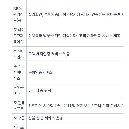
NICE
평가정
실명확인, 본인인증(나이스평가정보에서 인증받은 휴대폰 번호 사
보㈜
㈜하이
픈코퍼
이용요금 납부를 위한 가상계좌, 고객 계좌인증 서비스 제공
레이션
토스페
고객 계좌인증 서비스 제공
이먼츠
㈜케이
지이니
통합인증서비스
시스
우체국
유심 배송 위탁
택배
㈜텔레
영업전산 시스템 개발, 운영 및 유지보수 / 고객 관리 전산시스템 
소프트
㈜쿠콘
선불 충전 서비스 운영
지에스