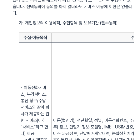
요에 맞는 서비스를 제공하기 위한 ‘선택동의’로 구 분하여 수집하고 있
습니다. 선택동의에 동의를 하지 않더라도 서비스 이용에 제한은 없습니
다.
가. 개인정보의 이용목적, 수집항목 및 보유기간 (필수동의)
수집·이용목적
수집
- 이동전화서비
스, 부가서비스,
통신 청구/수납
서비스와 같이 회
사가 제공하는 관
련 서비스(이하
이름(법인명), 생년월일, 성별, 이동전화번호, 주소, 전
“서비스”라고 한
주) 정보, 단말기 정보(모델명, IMEI, USIM번호, 
다) 제공
비스 과금정보, 단말매매계약내역, 분할상환계약내역