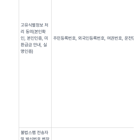
고유식별정보 처
리 동의(본인확
인, 본인인증, 미
주민등록번호, 외국인등록번호, 여권번호, 운전면허번
환급금 안내, 실
명인증)
불법스팸 전송자
및 발신번호 변작