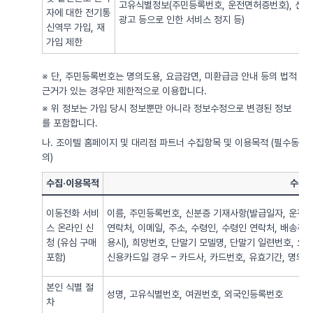
고유식별정보(주민등록번호, 운전면허증번호), 신용
자에 대한 전기통
광고 등으로 인한 서비스 정지 등)
신역무 가입, 재
가입 제한
※ 단, 주민등록번호는 명의도용, 요금감면, 미환급금 안내 등의 법적
근거가 있는 경우만 제한적으로 이용합니다.
※ 위 정보는 가입 당시 정보뿐만 아니라 정보수정으로 변경된 정보
를 포함합니다.
나. 조이텔 홈페이지 및 대리점 파트너 수집항목 및 이용목적 (필수동
의)
수집·이용목적
수집·
이동전화 서비
이름, 주민등록번호, 신분증 기재사항(발급일자, 운전면
스 온라인 신
연락처, 이메일, 주소, 수령인, 수령인 연락처, 배송주
청 (유심 구매
용시), 희망번호, 단말기 모델명, 단말기 일련번호, 요
포함)
신용카드일 경우 – 카드사, 카드번호, 유효기간, 명의자),
본인 식별 절
성명, 고유식별번호, 여권번호, 외국인등록번호
차