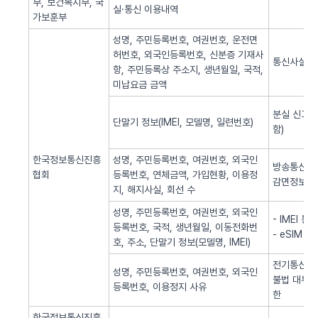
부, 보건복지부, 국
실·통신 이용내역
가보훈부
성명, 주민등록번호, 여권번호, 운전면
허번호, 외국인등록번호, 신분증 기재사
통신사실 
항, 주민등록상 주소지, 생년월일, 국적,
미납요금 금액
분실 신고된
단말기 정보(IMEI, 모델명, 일련번호)
함)
한국정보통신진흥
성명, 주민등록번호, 여권번호, 외국인
방송통신 신
협회
등록번호, 연체금액, 가입현황, 이용정
감면정보 
지, 해지사실, 회선 수
성명, 주민등록번호, 여권번호, 외국인
- IMEI 
등록번호, 국적, 생년월일, 이동전화번
- eSIM 
호, 주소, 단말기 정보(모델명, IMEI)
전기통신역무
성명, 주민등록번호, 여권번호, 외국인
불법 대부광
등록번호, 이용정지 사유
한
한국정보통신진흥