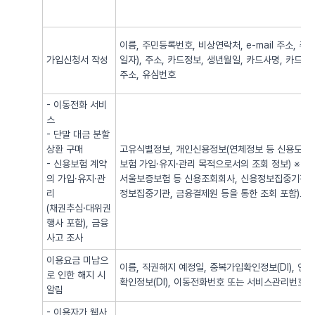
이름, 주민등록번호, 비상연락처, e-mail 주소,
가입신청서 작성
일자), 주소, 카드정보, 생년월일, 카드사명, 카드번
주소, 유심번호
- 이동전화 서비
스
- 단말 대금 분할
상환 구매
고유식별정보, 개인신용정보(연체정보 등 신용도 판
- 신용보험 계약
보험 가입·유지·관리 목적으로서의 조회 정보) ※
의 가입·유지·관
서울보증보험 등 신용조회회사, 신용정보집중기관 
리
정보집중기관, 금융결제원 등을 통한 조회 포함)로
(채권추심·대위권
행사 포함), 금융
사고 조사
이용요금 미납으
이름, 직권해지 예정일, 중복가입확인정보(DI), 
로 인한 해지 시
확인정보(DI), 이동전화번호 또는 서비스관리번호
알림
- 이용자가 웹사