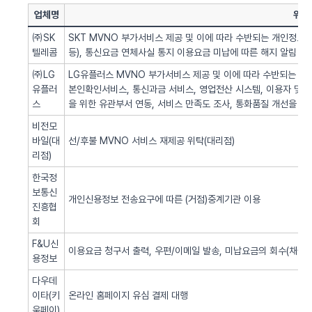
업체명
위탁
㈜SK
SKT MVNO 부가서비스 제공 및 이에 따라 수반되는 개인정보 
텔레콤
등), 통신요금 연체사실 통지 이용요금 미납에 따른 해지 알림 업
㈜LG
LG유플러스 MVNO 부가서비스 제공 및 이에 따라 수반되는 개인
유플러
본인확인서비스, 통신과금 서비스, 영업전산 시스템, 이용자 및 서
스
을 위한 유관부서 연동, 서비스 만족도 조사, 통화품질 개선을 위
비전모
바일(대
선/후불 MVNO 서비스 재제공 위탁(대리점)
리점)
한국정
보통신
개인신용정보 전송요구에 따른 (거점)중계기관 이용
진흥협
회
F&U신
이용요금 청구서 출력, 우편/이메일 발송, 미납요금의 회수(채권추
용정보
다우데
이타(키
온라인 홈페이지 유심 결제 대행
움페이)