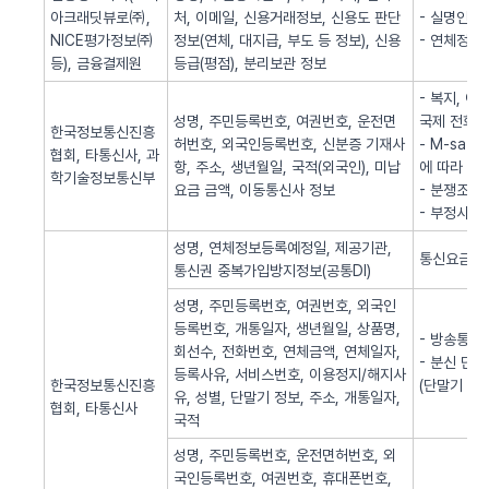
아크래딧뷰로㈜,
처, 이메일, 신용거래정보, 신용도 판단
- 실명인증
NICE평가정보㈜
정보(연체, 대지급, 부도 등 정보), 신용
- 연체정보
등), 금융결제원
등급(평점), 분리보관 정보
- 복지, 
성명, 주민등록번호, 여권번호, 운전면
국제 전화사
한국정보통신진흥
허번호, 외국인등록번호, 신분증 기재사
- M-sa
협회, 타통신사, 과
항, 주소, 생년월일, 국적(외국인), 미납
에 따라 S
학기술정보통신부
요금 금액, 이동통신사 정보
- 분쟁조정
- 부정사용
성명, 연체정보등록예정일, 제공기관,
통신요금 연
통신권 중복가입방지정보(공통DI)
성명, 주민등록번호, 여권번호, 외국인
등록번호, 개통일자, 생년월일, 상품명,
- 방송통신
회선수, 전화번호, 연체금액, 연체일자,
- 분신 단
등록사유, 서비스번호, 이용정지/해지사
한국정보통신진흥
(단말기 분
유, 성별, 단말기 정보, 주소, 개통일자,
협회, 타통신사
국적
성명, 주민등록번호, 운전면허번호, 외
국인등록번호, 여권번호, 휴대폰번호,