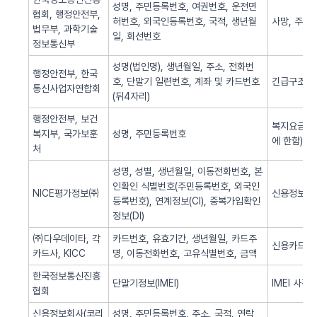
성명, 주민등록번호, 여권번호, 운전면
협회, 행정안전부,
허번호, 외국인등록번호, 국적, 생년월
사망, 주민
법무부, 과학기술
일, 회선번호
정보통신부
성명(법인명), 생년월일, 주소, 전화번
행정안전부, 한국
호, 단말기 일련번호, 계좌 및 카드번호
긴급구조(법
통신사업자연합회
(뒤4자리)
행정안전부, 보건
복지요금 감
복지부, 국가보훈
성명, 주민등록번호
에 한함)
처
성명, 성별, 생년월일, 이동전화번호, 본
인확인 식별번호(주민등록번호, 외국인
NICE평가정보㈜
신용정보 조
등록번호), 연계정보(CI), 중복가입확인
정보(DI)
㈜다우데이타, 각
카드번호, 유효기간, 생년월일, 카드주
신용카드 
카드사, KICC
명, 이동전화번호, 고유식별번호, 금액
한국정보통신진흥
단말기정보(IMEI)
IMEI 사전
협회
신용정보회사(코리
성명, 주민등록번호, 주소, 국적, 연락