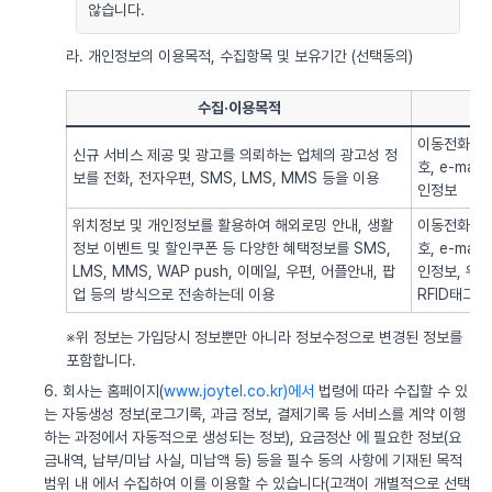
않습니다.
라. 개인정보의 이용목적, 수집항목 및 보유기간 (선택동의)
수집·이용목적
이동전화번호
신규 서비스 제공 및 광고를 의뢰하는 업체의 광고성 정
호, e-ma
보를 전화, 전자우편, SMS, LMS, MMS 등을 이용
인정보
위치정보 및 개인정보를 활용하여 해외로밍 안내, 생활
이동전화번호
정보 이벤트 및 할인쿠폰 등 다양한 혜택정보를 SMS,
호, e-ma
LMS, MMS, WAP push, 이메일, 우편, 어플안내, 팝
인정보, 위치정
업 등의 방식으로 전송하는데 이용
RFID태그 
※위 정보는 가입당시 정보뿐만 아니라 정보수정으로 변경된 정보를
포함합니다.
6. 회사는 홈페이지(
www.joytel.co.kr)에서
법령에 따라 수집할 수 있
는 자동생성 정보(로그기록, 과금 정보, 결제기록 등 서비스를 계약 이행
하는 과정에서 자동적으로 생성되는 정보), 요금정산 에 필요한 정보(요
금내역, 납부/미납 사실, 미납액 등) 등을 필수 동의 사항에 기재된 목적
범위 내 에서 수집하여 이를 이용할 수 있습니다(고객이 개별적으로 선택