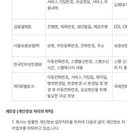
서비스 가입번호, 과금정보, 서비스 이
도매대가 
용내역
금융결제원
은행명, 계좌번호, 생년월일, 예금주명
EDI, CM
서울보증보험㈜
성명, 주민등록번호, 전화번호, 주소
보증보험 
이동전화번호, 스팸발신번호, 스팸수신
스팸 신고 
한국인터넷진흥원
시간, 스팸메시지 내용
의 타 통신
이동전화번호, 서비스 가입일, 해지일,
명의변경일, 번호변경 시 변경일 및 변
㈜SK텔링크
국제전화 서
경 후 이동전화번호, 요금정산을 위해
필요한 과금 정보
제5장 (개인정보 처리의 위탁)
1. 회사는 원활한 개인정보 업무처리를 위하여 다음과 같이 개인정보 처
리업무를 위탁하고 있습 니다.