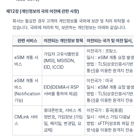
제12장 (개인정보의 국외 이전에 관한 사항)
회사는 필요한 경우 고객의 개인정보를 국외에 보관 및 처리 위탁할 수
있습니다. 국외에 처리위 탁, 보관하는 개인정보는 아래와 같습니다.
관련 서비스
이전되는 개인정보 항목
이전되는 국가 및 이전 일시, 방
이전국가 : 프랑스
가입자 고유식별번호
eSIM 개통 서
일시 : eSIM 개통 요청 발생시
(IMSI), MSISDN,
비스
방법 : TLS(상호인증서기반
EID, ICCID
통신)을 이용한 원격지 전송
eSIM 개통 서
이전국가 : 미국
비스
EID(IDEMIA사 RSP
일시 : eSIM 개통 요청 발생시
(Notification
서버를 통하여 제공)
방법 : TLS(상호인증서기반
기능)
통신)을 이용한 원격지 전송
휴대폰번호, 서비스 계
이전국가 : 중국(홍콩)
CMLink 서비
정번호, 가입정보 (가입
일시 : 서비스 가입 다음날
스
일, 해지일, 변경일, 요
방법 : sFTP(암호화 파일 전송
금제)
방식)을 이용한 원격지 전송