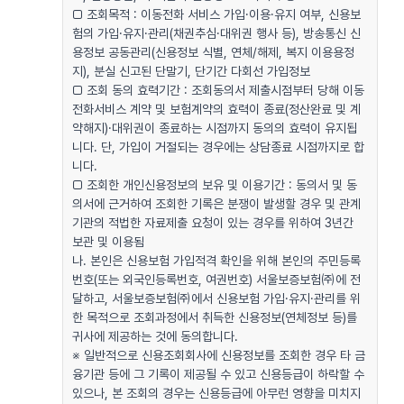
□ 조회목적 : 이동전화 서비스 가입·이용·유지 여부, 신용보
험의 가입·유지·관리(채권추심·대위권 행사 등), 방송통신 신
용정보 공동관리(신용정보 식별, 연체/해제, 복지 이용용정
지), 분실 신고된 단말기, 단기간 다회선 가입정보
□ 조회 동의 효력기간 : 조회동의서 제출시점부터 당해 이동
전화서비스 계약 및 보험계약의 효력이 종료(정산완료 및 계
약해지)·대위권이 종료하는 시점까지 동의의 효력이 유지됩
니다. 단, 가입이 거절되는 경우에는 상담종료 시점까지로 합
니다.
□ 조회한 개인신용정보의 보유 및 이용기간 : 동의서 및 동
의서에 근거하여 조회한 기록은 분쟁이 발생할 경우 및 관계
기관의 적법한 자료제출 요청이 있는 경우를 위하여 3년간
보관 및 이용됨
나. 본인은 신용보험 가입적격 확인을 위해 본인의 주민등록
번호(또는 외국인등록번호, 여권번호) 서울보증보험㈜에 전
달하고, 서울보증보험㈜에서 신용보험 가입·유지·관리를 위
한 목적으로 조회과정에서 취득한 신용정보(연체정보 등)를
귀사에 제공하는 것에 동의합니다.
※ 일반적으로 신용조회회사에 신용정보를 조회한 경우 타 금
융기관 등에 그 기록이 제공될 수 있고 신용등급이 하락할 수
있으나, 본 조회의 경우는 신용등급에 아무런 영향을 미치지