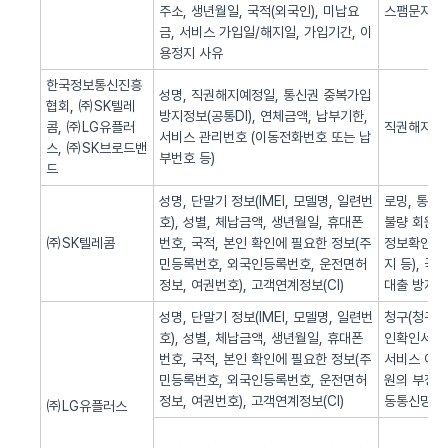
주소, 생년월일, 국적(외국인), 미납요
스팸문자 발
금, 서비스 가입일/해지일, 가입기간, 이
용정지 사유
한국정보통신진흥
성명, 직권해지예정일, 통신권 중복가입
협회, ㈜SK텔레
방지정보(공통DI), 연체금액, 납부기한,
콤, ㈜LG유플러
직권해지 알
서비스 관리번호 (이동전화번호 또는 납
스, ㈜SK브로드밴
부번호 등)
드
성명, 단말기 정보(IMEI, 모델명, 일련번
로밍, 통화
호), 성별, 체납금액, 생년월일, 휴대폰
불량 회원의
㈜SK텔레콤
번호, 국적, 본인 확인에 필요한 정보(주
정보확인, 
민등록번호, 외국인등록번호, 운전면허
지 등), 
정보, 여권번호), 고객연계정보(CI)
대출 방지,
성명, 단말기 정보(IMEI, 모델명, 일련번
청구(청구서 
호), 성별, 체납금액, 생년월일, 휴대폰
인확인서비스
번호, 국적, 본인 확인에 필요한 정보(주
서비스 이용
민등록번호, 외국인등록번호, 운전면허
원의 부정 
정보, 여권번호), 고객연계정보(CI)
동통신망 제
㈜LG유플러스