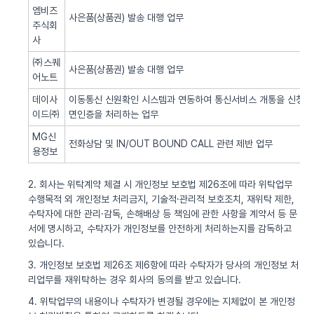
엠비즈
사은품(상품권) 발송 대행 업무
주식회
사
㈜스퀘
사은품(상품권) 발송 대행 업무
어노트
데이사
이동통신 신원확인 시스템과 연동하여 통신서비스 개통을 신청한 
이드㈜
면인증을 처리하는 업무
MG신
전화상담 및 IN/OUT BOUND CALL 관련 제반 업무
용정보
2. 회사는 위탁계약 체결 시 개인정보 보호법 제26조에 따라 위탁업무
수행목적 외 개인정보 처리금지, 기술적·관리적 보호조치, 재위탁 제한,
수탁자에 대한 관리·감독, 손해배상 등 책임에 관한 사항을 계약서 등 문
서에 명시하고, 수탁자가 개인정보를 안전하게 처리하는지를 감독하고
있습니다.
3. 개인정보 보호법 제26조 제6항에 따라 수탁자가 당사의 개인정보 처
리업무를 재위탁하는 경우 회사의 동의를 받고 있습니다.
4. 위탁업무의 내용이나 수탁자가 변경될 경우에는 지체없이 본 개인정