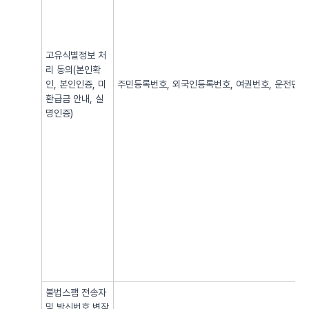
고유식별정보 처
리 동의(본인확
인, 본인인증, 미
주민등록번호, 외국인등록번호, 여권번호, 운전면허번
환급금 안내, 실
명인증)
불법스팸 전송자
및 발신번호 변작