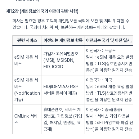
제12장 (개인정보의 국외 이전에 관한 사항)
회사는 필요한 경우 고객의 개인정보를 국외에 보관 및 처리 위탁할 수
있습니다. 국외에 처리위 탁, 보관하는 개인정보는 아래와 같습니다.
관련 서비스
이전되는 개인정보 항목
이전되는 국가 및 이전 일시, 방
이전국가 : 프랑스
가입자 고유식별번호
eSIM 개통 서
일시 : eSIM 개통 요청 발생시
(IMSI), MSISDN,
비스
방법 : TLS(상호인증서기반
EID, ICCID
통신)을 이용한 원격지 전송
eSIM 개통 서
이전국가 : 미국
비스
EID(IDEMIA사 RSP
일시 : eSIM 개통 요청 발생시
(Notification
서버를 통하여 제공)
방법 : TLS(상호인증서기반
기능)
통신)을 이용한 원격지 전송
휴대폰번호, 서비스 계
이전국가 : 중국(홍콩)
CMLink 서비
정번호, 가입정보 (가입
일시 : 서비스 가입 다음날
스
일, 해지일, 변경일, 요
방법 : sFTP(암호화 파일 전송
금제)
방식)을 이용한 원격지 전송