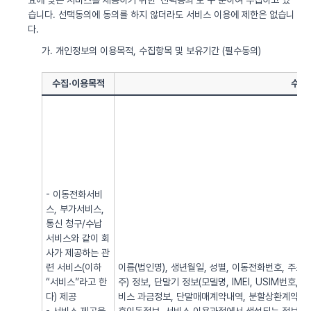
요에 맞는 서비스를 제공하기 위한 ‘선택동의’로 구 분하여 수집하고 있
습니다. 선택동의에 동의를 하지 않더라도 서비스 이용에 제한은 없습니
다.
가. 개인정보의 이용목적, 수집항목 및 보유기간 (필수동의)
수집·이용목적
수집
- 이동전화서비
스, 부가서비스,
통신 청구/수납
서비스와 같이 회
사가 제공하는 관
련 서비스(이하
이름(법인명), 생년월일, 성별, 이동전화번호, 주소, 전
“서비스”라고 한
주) 정보, 단말기 정보(모델명, IMEI, USIM번호, 
다) 제공
비스 과금정보, 단말매매계약내역, 분할상환계약내역