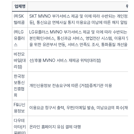
업체명
위탁
㈜SK
SKT MVNO 부가서비스 제공 및 이에 따라 수반되는 개인정보 
텔레콤
등), 통신요금 연체사실 통지 이용요금 미납에 따른 해지 알림 업
㈜LG
LG유플러스 MVNO 부가서비스 제공 및 이에 따라 수반되는 개인
유플러
본인확인서비스, 통신과금 서비스, 영업전산 시스템, 이용자 및 서
스
을 위한 유관부서 연동, 서비스 만족도 조사, 통화품질 개선을 위
비전모
바일(대
선/후불 MVNO 서비스 재제공 위탁(대리점)
리점)
한국정
보통신
개인신용정보 전송요구에 따른 (거점)중계기관 이용
진흥협
회
F&U신
이용요금 청구서 출력, 우편/이메일 발송, 미납요금의 회수(채권추
용정보
다우데
이타(키
온라인 홈페이지 유심 결제 대행
움페이)