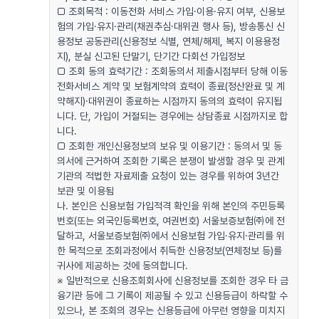
□ 조회목적 : 이동전화 서비스 가입·이용·유지 여부, 신용보
험의 가입·유지·관리(채권추심·대위권 행사 등), 방송통신 신
용정보 공동관리(신용정보 식별, 연체/해제, 복지 이용용정
지), 분실 신고된 단말기, 단기간 다회선 가입정보
□ 조회 동의 효력기간 : 조회동의서 제출시점부터 당해 이동
전화서비스 계약 및 보험계약의 효력이 종료(정산완료 및 계
약해지)·대위권이 종료하는 시점까지 동의의 효력이 유지됩
니다. 단, 가입이 거절되는 경우에는 상담종료 시점까지로 합
니다.
□ 조회한 개인신용정보의 보유 및 이용기간 : 동의서 및 동
의서에 근거하여 조회한 기록은 분쟁이 발생할 경우 및 관계
기관의 적법한 자료제출 요청이 있는 경우를 위하여 3년간
보관 및 이용됨
나. 본인은 신용보험 가입적격 확인을 위해 본인의 주민등록
번호(또는 외국인등록번호, 여권번호) 서울보증보험㈜에 전
달하고, 서울보증보험㈜에서 신용보험 가입·유지·관리를 위
한 목적으로 조회과정에서 취득한 신용정보(연체정보 등)를
귀사에 제공하는 것에 동의합니다.
※ 일반적으로 신용조회회사에 신용정보를 조회한 경우 타 금
융기관 등에 그 기록이 제공될 수 있고 신용등급이 하락할 수
있으나, 본 조회의 경우는 신용등급에 아무런 영향을 미치지