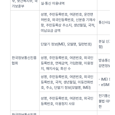
부, 보건복지부, 국
실·통신 이용내역
가보훈부
성명, 주민등록번호, 여권번호, 운전면
허번호, 외국인등록번호, 신분증 기재사
통신사실 
항, 주민등록상 주소지, 생년월일, 국적,
미납요금 금액
분실 신고된
단말기 정보(IMEI, 모델명, 일련번호)
함)
한국정보통신진흥
성명, 주민등록번호, 여권번호, 외국인
방송통신 신
협회
등록번호, 연체금액, 가입현황, 이용정
감면정보 
지, 해지사실, 회선 수
성명, 주민등록번호, 여권번호, 외국인
- IMEI 
등록번호, 국적, 생년월일, 이동전화번
- eSIM 
호, 주소, 단말기 정보(모델명, IMEI)
전기통신역무
성명, 주민등록번호, 여권번호, 외국인
불법 대부광
등록번호, 이용정지 사유
한
한국정보통신진흥