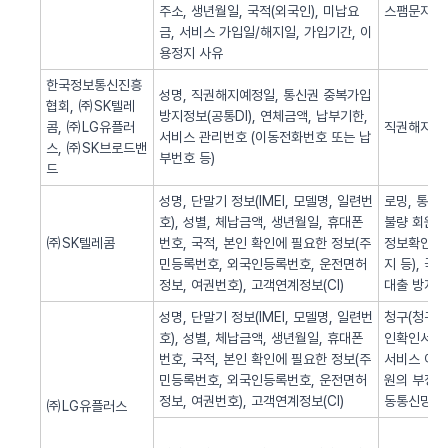
주소, 생년월일, 국적(외국인), 미납요
스팸문자 발
금, 서비스 가입일/해지일, 가입기간, 이
용정지 사유
한국정보통신진흥
성명, 직권해지예정일, 통신권 중복가입
협회, ㈜SK텔레
방지정보(공통DI), 연체금액, 납부기한,
콤, ㈜LG유플러
직권해지 알
서비스 관리번호 (이동전화번호 또는 납
스, ㈜SK브로드밴
부번호 등)
드
성명, 단말기 정보(IMEI, 모델명, 일련번
로밍, 통화
호), 성별, 체납금액, 생년월일, 휴대폰
불량 회원의
㈜SK텔레콤
번호, 국적, 본인 확인에 필요한 정보(주
정보확인, 
민등록번호, 외국인등록번호, 운전면허
지 등), 
정보, 여권번호), 고객연계정보(CI)
대출 방지,
성명, 단말기 정보(IMEI, 모델명, 일련번
청구(청구서 
호), 성별, 체납금액, 생년월일, 휴대폰
인확인서비스
번호, 국적, 본인 확인에 필요한 정보(주
서비스 이용
민등록번호, 외국인등록번호, 운전면허
원의 부정 
정보, 여권번호), 고객연계정보(CI)
동통신망 제
㈜LG유플러스