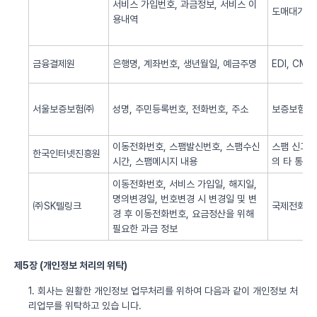
서비스 가입번호, 과금정보, 서비스 이
도매대가 
용내역
금융결제원
은행명, 계좌번호, 생년월일, 예금주명
EDI, CM
서울보증보험㈜
성명, 주민등록번호, 전화번호, 주소
보증보험 
이동전화번호, 스팸발신번호, 스팸수신
스팸 신고 
한국인터넷진흥원
시간, 스팸메시지 내용
의 타 통신
이동전화번호, 서비스 가입일, 해지일,
명의변경일, 번호변경 시 변경일 및 변
㈜SK텔링크
국제전화 서
경 후 이동전화번호, 요금정산을 위해
필요한 과금 정보
제5장 (개인정보 처리의 위탁)
1. 회사는 원활한 개인정보 업무처리를 위하여 다음과 같이 개인정보 처
리업무를 위탁하고 있습 니다.