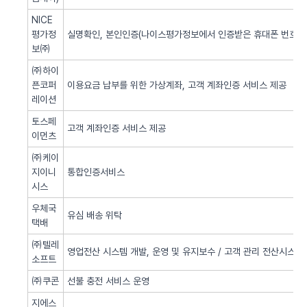
NICE
평가정
실명확인, 본인인증(나이스평가정보에서 인증받은 휴대폰 번호 사
보㈜
㈜하이
픈코퍼
이용요금 납부를 위한 가상계좌, 고객 계좌인증 서비스 제공
레이션
토스페
고객 계좌인증 서비스 제공
이먼츠
㈜케이
지이니
통합인증서비스
시스
우체국
유심 배송 위탁
택배
㈜텔레
영업전산 시스템 개발, 운영 및 유지보수 / 고객 관리 전산시스템 
소프트
㈜쿠콘
선불 충전 서비스 운영
지에스