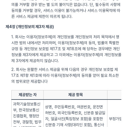
의를 거부할 경우 받는 별 도의 불이익은 없습니다. 단, 필수동의 사항에
동의를 거부할 경우, 서비스 이용이 불가능하거나 서비스 이용목적에 따
른 서비스 제공에 제한이 따르게 됩니다.
제4장 (개인정보의 제3자 제공)
1. 회사는 이용자(정보주체)의 개인정보를 개인정보의 처리 목적에서 명
시한 범위 내에서만 처리하며, 이용자(정보주체)의 동의, 법률의 특별한
규정 등 개인정보 보호법 제17조 및 제18조에 해 당하는 경우에만 개인
정보를 제3자에게 제공하고 그 이외에는 이용자(정보주체)의 개인정보를
제 3자에게 제공하지 않습니다.
2. 회사는 원활한 서비스 제공을 위해 다음의 경우 개인정보 보호법 제
17조 제1항 제1호에 따라 이용자(정보주체)의 동의를 얻어 필요 최소한
의 범위로만 제공합니다
제공받는 자
제공 항목
과학기술정보통신
성명, 주민등록번호, 여권번호, 운전면
부, 한국정보통신
허번호, 외국인등록번호, 신분증 발급일
진흥협회, 행정안
자, 얼굴사진(특징정보 포함)을 포함한
부정가입 방
전부, 경찰청, 법무
신분증 기재 사항(대리인 포함), 통신사