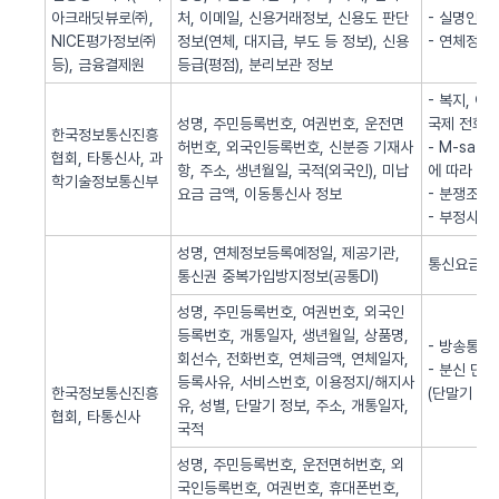
아크래딧뷰로㈜,
처, 이메일, 신용거래정보, 신용도 판단
- 실명인증
NICE평가정보㈜
정보(연체, 대지급, 부도 등 정보), 신용
- 연체정보
등), 금융결제원
등급(평점), 분리보관 정보
- 복지, 
성명, 주민등록번호, 여권번호, 운전면
국제 전화사
한국정보통신진흥
허번호, 외국인등록번호, 신분증 기재사
- M-sa
협회, 타통신사, 과
항, 주소, 생년월일, 국적(외국인), 미납
에 따라 S
학기술정보통신부
요금 금액, 이동통신사 정보
- 분쟁조정
- 부정사용
성명, 연체정보등록예정일, 제공기관,
통신요금 연
통신권 중복가입방지정보(공통DI)
성명, 주민등록번호, 여권번호, 외국인
등록번호, 개통일자, 생년월일, 상품명,
- 방송통신
회선수, 전화번호, 연체금액, 연체일자,
- 분신 단
등록사유, 서비스번호, 이용정지/해지사
한국정보통신진흥
(단말기 분
유, 성별, 단말기 정보, 주소, 개통일자,
협회, 타통신사
국적
성명, 주민등록번호, 운전면허번호, 외
국인등록번호, 여권번호, 휴대폰번호,