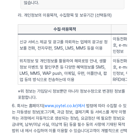
않습니다.
라. 개인정보의 이용목적, 수집항목 및 보유기간 (선택동의)
수집·이용목적
이동전화번호
신규 서비스 제공 및 광고를 의뢰하는 업체의 광고성 정
호, e-ma
보를 전화, 전자우편, SMS, LMS, MMS 등을 이용
인정보
위치정보 및 개인정보를 활용하여 해외로밍 안내, 생활
이동전화번호
정보 이벤트 및 할인쿠폰 등 다양한 혜택정보를 SMS,
호, e-ma
LMS, MMS, WAP push, 이메일, 우편, 어플안내, 팝
인정보, 위치정
업 등의 방식으로 전송하는데 이용
RFID태그 
※위 정보는 가입당시 정보뿐만 아니라 정보수정으로 변경된 정보를
포함합니다.
6. 회사는 홈페이지(
www.joytel.co.kr)에서
법령에 따라 수집할 수 있
는 자동생성 정보(로그기록, 과금 정보, 결제기록 등 서비스를 계약 이행
하는 과정에서 자동적으로 생성되는 정보), 요금정산 에 필요한 정보(요
금내역, 납부/미납 사실, 미납액 등) 등을 필수 동의 사항에 기재된 목적
범위 내 에서 수집하여 이를 이용할 수 있습니다(고객이 개별적으로 선택