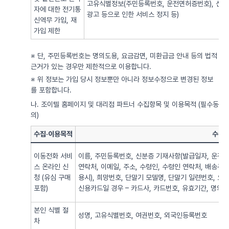
고유식별정보(주민등록번호, 운전면허증번호), 신용
자에 대한 전기통
광고 등으로 인한 서비스 정지 등)
신역무 가입, 재
가입 제한
※ 단, 주민등록번호는 명의도용, 요금감면, 미환급금 안내 등의 법적
근거가 있는 경우만 제한적으로 이용합니다.
※ 위 정보는 가입 당시 정보뿐만 아니라 정보수정으로 변경된 정보
를 포함합니다.
나. 조이텔 홈페이지 및 대리점 파트너 수집항목 및 이용목적 (필수동
의)
수집·이용목적
수집·
이동전화 서비
이름, 주민등록번호, 신분증 기재사항(발급일자, 운전면
스 온라인 신
연락처, 이메일, 주소, 수령인, 수령인 연락처, 배송주
청 (유심 구매
용시), 희망번호, 단말기 모델명, 단말기 일련번호, 요
포함)
신용카드일 경우 – 카드사, 카드번호, 유효기간, 명의자),
본인 식별 절
성명, 고유식별번호, 여권번호, 외국인등록번호
차