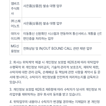
엠비즈
사은품(상품권) 발송 대행 업무
주식회
사
㈜스퀘
사은품(상품권) 발송 대행 업무
어노트
데이사
이동통신 신원확인 시스템과 연동하여 통신서비스 개통을 신청한 
이드㈜
면인증을 처리하는 업무
MG신
전화상담 및 IN/OUT BOUND CALL 관련 제반 업무
용정보
2. 회사는 위탁계약 체결 시 개인정보 보호법 제26조에 따라 위탁업무
수행목적 외 개인정보 처리금지, 기술적·관리적 보호조치, 재위탁 제한,
수탁자에 대한 관리·감독, 손해배상 등 책임에 관한 사항을 계약서 등 문
서에 명시하고, 수탁자가 개인정보를 안전하게 처리하는지를 감독하고
있습니다.
3. 개인정보 보호법 제26조 제6항에 따라 수탁자가 당사의 개인정보 처
리업무를 재위탁하는 경우 회사의 동의를 받고 있습니다.
4. 위탁업무의 내용이나 수탁자가 변경될 경우에는 지체없이 본 개인정