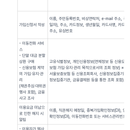
이름, 주민등록번호, 비상연락처, e-mail 주소,
가입신청서 작성
일자), 주소, 카드정보, 생년월일, 카드사명, 카드번
주소, 유심번호
- 이동전화 서비
스
- 단말 대금 분할
상환 구매
고유식별정보, 개인신용정보(연체정보 등 신용도 판
- 신용보험 계약
보험 가입·유지·관리 목적으로서의 조회 정보) ※
의 가입·유지·관
서울보증보험 등 신용조회회사, 신용정보집중기관 
리
정보집중기관, 금융결제원 등을 통한 조회 포함)로
(채권추심·대위권
행사 포함), 금융
사고 조사
이용요금 미납으
이름, 직권해지 예정일, 중복가입확인정보(DI), 
로 인한 해지 시
확인정보(DI), 이동전화번호 또는 서비스관리번호
알림
- 이용자가 웹사