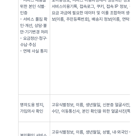
- 서비스 제공을
호이동정보, 서비스 이용과정에서 생성되는 정보(발·
위한 본인 식별·
서비스이용기록, 접속로그, 쿠키, 접속 IP 정보, 
인증
요금 과금에 필요한 데이터 및 이를 조합하여 생성되
- 서비스 풀짐 확
보(이름, 주민등록번호), 배송지 정보(이름, 연락처, 
인·개선, 상담·불
만·기기변경 처리
- 요금정산·청구·
수납·추심
- 연체 사실 통지
명의도용 방지,
고유식별정보, 이름, 생년월일, 신분증 얼굴사진, 신
가입의사 확인
수단, 이동통신사, 본인 확인을 위한 얼굴사진(특징정
고유식별정보, 이름, 생년월일, 성별, 내·외국인 여
본인확인 서비스