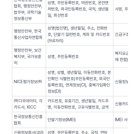
성명, 주민등록번호, 여권번호, 운전면
협회, 행정안전부,
허번호, 외국인등록번호, 국적, 생년월
사망, 주민
법무부, 과학기술
일, 회선번호
정보통신부
성명(법인명), 생년월일, 주소, 전화번
행정안전부, 한국
호, 단말기 일련번호, 계좌 및 카드번호
긴급구조(법
통신사업자연합회
(뒤4자리)
행정안전부, 보건
복지요금 감
복지부, 국가보훈
성명, 주민등록번호
에 한함)
처
성명, 성별, 생년월일, 이동전화번호, 본
인확인 식별번호(주민등록번호, 외국인
NICE평가정보㈜
신용정보 조
등록번호), 연계정보(CI), 중복가입확인
정보(DI)
㈜다우데이타, 각
카드번호, 유효기간, 생년월일, 카드주
신용카드 
카드사, KICC
명, 이동전화번호, 고유식별번호, 금액
한국정보통신진흥
단말기정보(IMEI)
IMEI 사전
협회
신용정보회사(코리
성명, 주민등록번호, 주소, 국적, 연락