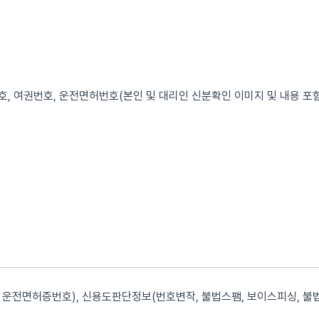
, 여권번호, 운전면허번호(본인 및 대리인 신분확인 이미지 및 내용 포함
운전면허증번호), 신용도판단정보(번호변작, 불법스팸, 보이스피싱, 불