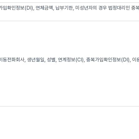
가입확인정보(DI), 연체금액, 납부기한, 미성년자의 경우 법정대리인 중
이동전화회사, 생년월일, 성별, 연계정보(CI), 중복가입확인정보(DI), 