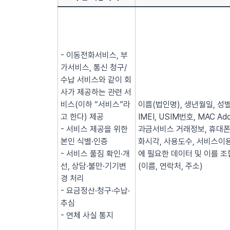
- 이동전화서비스, 부
가서비스, 통신 청구/
수납 서비스와 같이 회
사가 제공하는 관련 서
비스(이하 “서비스”라
이름(법인명), 생년월일, 성별
고 한다) 제공
IMEI, USIM번호, MAC
- 서비스 제공을 위한
과금서비스 거래정보, 휴대폰
본인 식별·인증
화시각, 사용도수, 서비스이용
- 서비스 풀짐 확인·개
에 필요한 데이터 및 이를 조
선, 상담·불만·기기변
(이름, 연락처, 주소)
경 처리
- 요금정산·청구·수납·
추심
- 연체 사실 통지