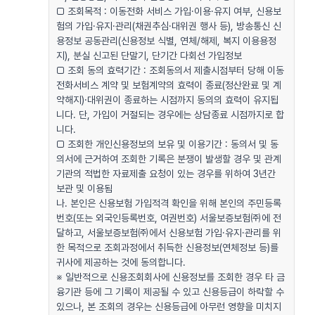
□ 조회목적 : 이동전화 서비스 가입·이용·유지 여부, 신용보
험의 가입·유지·관리(채권추심·대위권 행사 등), 방송통신 신
용정보 공동관리(신용정보 식별, 연체/해제, 복지 이용용정
지), 분실 신고된 단말기, 단기간 다회선 가입정보
□ 조회 동의 효력기간 : 조회동의서 제출시점부터 당해 이동
전화서비스 계약 및 보험계약의 효력이 종료(정산완료 및 계
약해지)·대위권이 종료하는 시점까지 동의의 효력이 유지됩
니다. 단, 가입이 거절되는 경우에는 상담종료 시점까지로 합
니다.
□ 조회한 개인신용정보의 보유 및 이용기간 : 동의서 및 동
의서에 근거하여 조회한 기록은 분쟁이 발생할 경우 및 관계
기관의 적법한 자료제출 요청이 있는 경우를 위하여 3년간
보관 및 이용됨
나. 본인은 신용보험 가입적격 확인을 위해 본인의 주민등록
번호(또는 외국인등록번호, 여권번호) 서울보증보험㈜에 전
달하고, 서울보증보험㈜에서 신용보험 가입·유지·관리를 위
한 목적으로 조회과정에서 취득한 신용정보(연체정보 등)를
귀사에 제공하는 것에 동의합니다.
※ 일반적으로 신용조회회사에 신용정보를 조회한 경우 타 금
융기관 등에 그 기록이 제공될 수 있고 신용등급이 하락할 수
있으나, 본 조회의 경우는 신용등급에 아무런 영향을 미치지