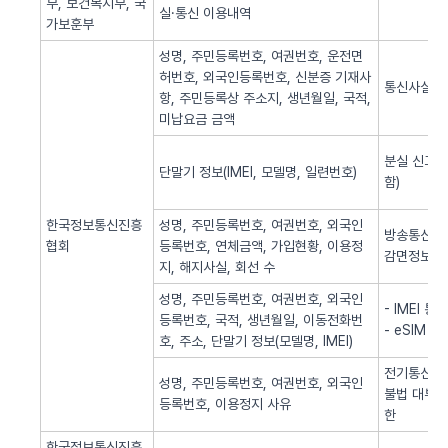
부, 보건복지부, 국
실·통신 이용내역
가보훈부
성명, 주민등록번호, 여권번호, 운전면
허번호, 외국인등록번호, 신분증 기재사
통신사실 
항, 주민등록상 주소지, 생년월일, 국적,
미납요금 금액
분실 신고된
단말기 정보(IMEI, 모델명, 일련번호)
함)
한국정보통신진흥
성명, 주민등록번호, 여권번호, 외국인
방송통신 신
협회
등록번호, 연체금액, 가입현황, 이용정
감면정보 
지, 해지사실, 회선 수
성명, 주민등록번호, 여권번호, 외국인
- IMEI 
등록번호, 국적, 생년월일, 이동전화번
- eSIM 
호, 주소, 단말기 정보(모델명, IMEI)
전기통신역무
성명, 주민등록번호, 여권번호, 외국인
불법 대부광
등록번호, 이용정지 사유
한
한국정보통신진흥