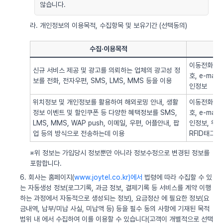
않습니다.
라. 개인정보의 이용목적, 수집항목 및 보유기간 (선택동의)
수집·이용목적
이동전화번호
신규 서비스 제공 및 광고를 의뢰하는 업체의 광고성 정
호, e-ma
보를 전화, 전자우편, SMS, LMS, MMS 등을 이용
인정보
위치정보 및 개인정보를 활용하여 해외로밍 안내, 생활
이동전화번호
정보 이벤트 및 할인쿠폰 등 다양한 혜택정보를 SMS,
호, e-ma
LMS, MMS, WAP push, 이메일, 우편, 어플안내, 팝
인정보, 위치정
업 등의 방식으로 전송하는데 이용
RFID태그 
※위 정보는 가입당시 정보뿐만 아니라 정보수정으로 변경된 정보를
포함합니다.
6. 회사는 홈페이지(
www.joytel.co.kr)에서
법령에 따라 수집할 수 있
는 자동생성 정보(로그기록, 과금 정보, 결제기록 등 서비스를 계약 이행
하는 과정에서 자동적으로 생성되는 정보), 요금정산 에 필요한 정보(요
금내역, 납부/미납 사실, 미납액 등) 등을 필수 동의 사항에 기재된 목적
범위 내 에서 수집하여 이를 이용할 수 있습니다(고객이 개별적으로 선택