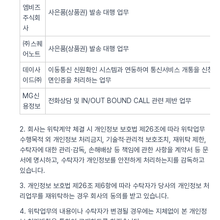
엠비즈
사은품(상품권) 발송 대행 업무
주식회
사
㈜스퀘
사은품(상품권) 발송 대행 업무
어노트
데이사
이동통신 신원확인 시스템과 연동하여 통신서비스 개통을 신청한 
이드㈜
면인증을 처리하는 업무
MG신
전화상담 및 IN/OUT BOUND CALL 관련 제반 업무
용정보
2. 회사는 위탁계약 체결 시 개인정보 보호법 제26조에 따라 위탁업무
수행목적 외 개인정보 처리금지, 기술적·관리적 보호조치, 재위탁 제한,
수탁자에 대한 관리·감독, 손해배상 등 책임에 관한 사항을 계약서 등 문
서에 명시하고, 수탁자가 개인정보를 안전하게 처리하는지를 감독하고
있습니다.
3. 개인정보 보호법 제26조 제6항에 따라 수탁자가 당사의 개인정보 처
리업무를 재위탁하는 경우 회사의 동의를 받고 있습니다.
4. 위탁업무의 내용이나 수탁자가 변경될 경우에는 지체없이 본 개인정