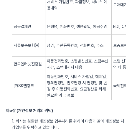
서비스 가입번호, 과금정보, 서비스 이
도매대가 
용내역
금융결제원
은행명, 계좌번호, 생년월일, 예금주명
EDI, CM
서울보증보험㈜
성명, 주민등록번호, 전화번호, 주소
보증보험 
이동전화번호, 스팸발신번호, 스팸수신
스팸 신고 
한국인터넷진흥원
시간, 스팸메시지 내용
의 타 통신
이동전화번호, 서비스 가입일, 해지일,
명의변경일, 번호변경 시 변경일 및 변
㈜SK텔링크
국제전화 서
경 후 이동전화번호, 요금정산을 위해
필요한 과금 정보
제5장 (개인정보 처리의 위탁)
1. 회사는 원활한 개인정보 업무처리를 위하여 다음과 같이 개인정보 처
리업무를 위탁하고 있습 니다.