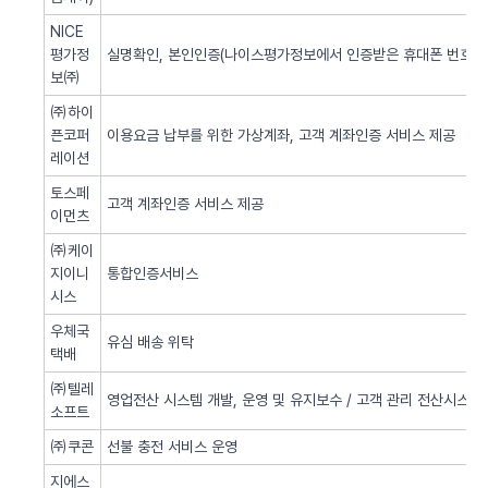
NICE
평가정
실명확인, 본인인증(나이스평가정보에서 인증받은 휴대폰 번호 사
보㈜
㈜하이
픈코퍼
이용요금 납부를 위한 가상계좌, 고객 계좌인증 서비스 제공
레이션
토스페
고객 계좌인증 서비스 제공
이먼츠
㈜케이
지이니
통합인증서비스
시스
우체국
유심 배송 위탁
택배
㈜텔레
영업전산 시스템 개발, 운영 및 유지보수 / 고객 관리 전산시스템 
소프트
㈜쿠콘
선불 충전 서비스 운영
지에스