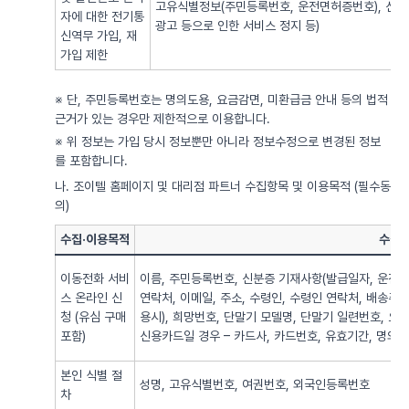
고유식별정보(주민등록번호, 운전면허증번호), 신용
자에 대한 전기통
광고 등으로 인한 서비스 정지 등)
신역무 가입, 재
가입 제한
※ 단, 주민등록번호는 명의도용, 요금감면, 미환급금 안내 등의 법적
근거가 있는 경우만 제한적으로 이용합니다.
※ 위 정보는 가입 당시 정보뿐만 아니라 정보수정으로 변경된 정보
를 포함합니다.
나. 조이텔 홈페이지 및 대리점 파트너 수집항목 및 이용목적 (필수동
의)
수집·이용목적
수집·
이동전화 서비
이름, 주민등록번호, 신분증 기재사항(발급일자, 운전면
스 온라인 신
연락처, 이메일, 주소, 수령인, 수령인 연락처, 배송주
청 (유심 구매
용시), 희망번호, 단말기 모델명, 단말기 일련번호, 요
포함)
신용카드일 경우 – 카드사, 카드번호, 유효기간, 명의자),
본인 식별 절
성명, 고유식별번호, 여권번호, 외국인등록번호
차