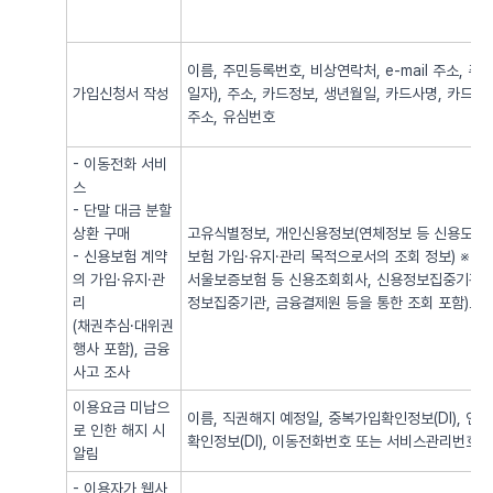
이름, 주민등록번호, 비상연락처, e-mail 주소,
가입신청서 작성
일자), 주소, 카드정보, 생년월일, 카드사명, 카드번
주소, 유심번호
- 이동전화 서비
스
- 단말 대금 분할
상환 구매
고유식별정보, 개인신용정보(연체정보 등 신용도 판
- 신용보험 계약
보험 가입·유지·관리 목적으로서의 조회 정보) ※
의 가입·유지·관
서울보증보험 등 신용조회회사, 신용정보집중기관 
리
정보집중기관, 금융결제원 등을 통한 조회 포함)로
(채권추심·대위권
행사 포함), 금융
사고 조사
이용요금 미납으
이름, 직권해지 예정일, 중복가입확인정보(DI), 
로 인한 해지 시
확인정보(DI), 이동전화번호 또는 서비스관리번호
알림
- 이용자가 웹사