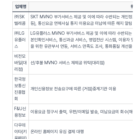
업체명
위탁
㈜SK
SKT MVNO 부가서비스 제공 및 이에 따라 수반되는 개인정보 
텔레콤
등), 통신요금 연체사실 통지 이용요금 미납에 따른 해지 알림 업
㈜LG
LG유플러스 MVNO 부가서비스 제공 및 이에 따라 수반되는 개인
유플러
본인확인서비스, 통신과금 서비스, 영업전산 시스템, 이용자 및 서
스
을 위한 유관부서 연동, 서비스 만족도 조사, 통화품질 개선을 위
비전모
바일(대
선/후불 MVNO 서비스 재제공 위탁(대리점)
리점)
한국정
보통신
개인신용정보 전송요구에 따른 (거점)중계기관 이용
진흥협
회
F&U신
이용요금 청구서 출력, 우편/이메일 발송, 미납요금의 회수(채권추
용정보
다우데
이타(키
온라인 홈페이지 유심 결제 대행
움페이)