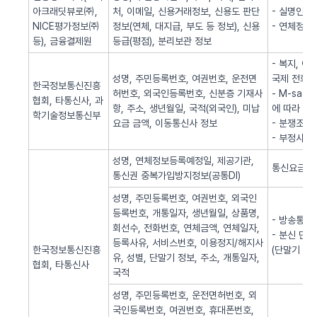
아크래딧뷰로㈜,
처, 이메일, 신용거래정보, 신용도 판단
- 실명인증
NICE평가정보㈜
정보(연체, 대지급, 부도 등 정보), 신용
- 연체정보
등), 금융결제원
등급(평점), 분리보관 정보
- 복지, 
성명, 주민등록번호, 여권번호, 운전면
국제 전화사
한국정보통신진흥
허번호, 외국인등록번호, 신분증 기재사
- M-sa
협회, 타통신사, 과
항, 주소, 생년월일, 국적(외국인), 미납
에 따라 S
학기술정보통신부
요금 금액, 이동통신사 정보
- 분쟁조정
- 부정사용
성명, 연체정보등록예정일, 제공기관,
통신요금 연
통신권 중복가입방지정보(공통DI)
성명, 주민등록번호, 여권번호, 외국인
등록번호, 개통일자, 생년월일, 상품명,
- 방송통신
회선수, 전화번호, 연체금액, 연체일자,
- 분신 단
등록사유, 서비스번호, 이용정지/해지사
한국정보통신진흥
(단말기 분
유, 성별, 단말기 정보, 주소, 개통일자,
협회, 타통신사
국적
성명, 주민등록번호, 운전면허번호, 외
국인등록번호, 여권번호, 휴대폰번호,