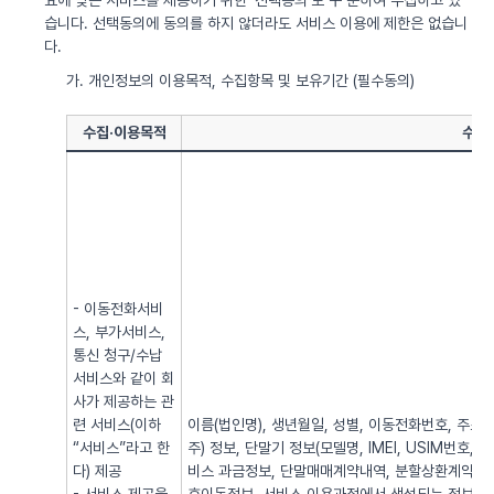
요에 맞는 서비스를 제공하기 위한 ‘선택동의’로 구 분하여 수집하고 있
습니다. 선택동의에 동의를 하지 않더라도 서비스 이용에 제한은 없습니
다.
가. 개인정보의 이용목적, 수집항목 및 보유기간 (필수동의)
수집·이용목적
수집
- 이동전화서비
스, 부가서비스,
통신 청구/수납
서비스와 같이 회
사가 제공하는 관
련 서비스(이하
이름(법인명), 생년월일, 성별, 이동전화번호, 주소, 전
“서비스”라고 한
주) 정보, 단말기 정보(모델명, IMEI, USIM번호, 
다) 제공
비스 과금정보, 단말매매계약내역, 분할상환계약내역