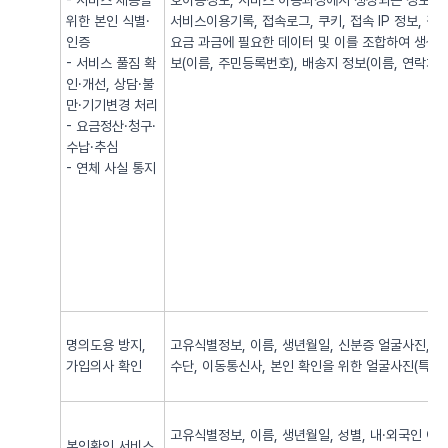
- 서비스 제공을
호이동정보, 서비스 이용과정에서 생성되는 정보(발·
위한 본인 식별·
서비스이용기록, 접속로그, 쿠키, 접속 IP 정보, 
인증
요금 과금에 필요한 데이터 및 이를 조합하여 생성되
- 서비스 풀짐 확
보(이름, 주민등록번호), 배송지 정보(이름, 연락처, 
인·개선, 상담·불
만·기기변경 처리
- 요금정산·청구·
수납·추심
- 연체 사실 통지
명의도용 방지,
고유식별정보, 이름, 생년월일, 신분증 얼굴사진, 신
가입의사 확인
수단, 이동통신사, 본인 확인을 위한 얼굴사진(특징정
고유식별정보, 이름, 생년월일, 성별, 내·외국인 여
본인확인 서비스