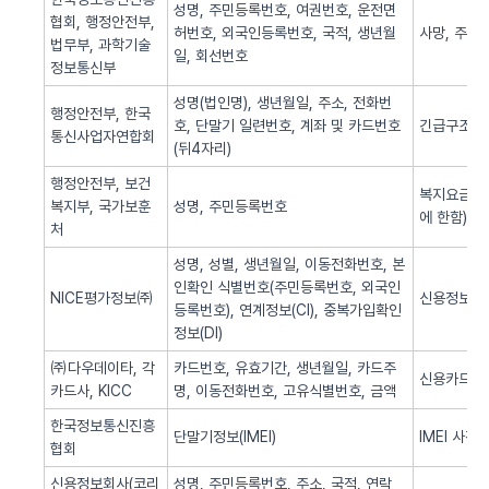
성명, 주민등록번호, 여권번호, 운전면
협회, 행정안전부,
허번호, 외국인등록번호, 국적, 생년월
사망, 주민
법무부, 과학기술
일, 회선번호
정보통신부
성명(법인명), 생년월일, 주소, 전화번
행정안전부, 한국
호, 단말기 일련번호, 계좌 및 카드번호
긴급구조(법
통신사업자연합회
(뒤4자리)
행정안전부, 보건
복지요금 감
복지부, 국가보훈
성명, 주민등록번호
에 한함)
처
성명, 성별, 생년월일, 이동전화번호, 본
인확인 식별번호(주민등록번호, 외국인
NICE평가정보㈜
신용정보 조
등록번호), 연계정보(CI), 중복가입확인
정보(DI)
㈜다우데이타, 각
카드번호, 유효기간, 생년월일, 카드주
신용카드 
카드사, KICC
명, 이동전화번호, 고유식별번호, 금액
한국정보통신진흥
단말기정보(IMEI)
IMEI 사전
협회
신용정보회사(코리
성명, 주민등록번호, 주소, 국적, 연락