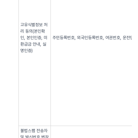
고유식별정보 처
리 동의(본인확
인, 본인인증, 미
주민등록번호, 외국인등록번호, 여권번호, 운전면허번
환급금 안내, 실
명인증)
불법스팸 전송자
및 발신번호 변작