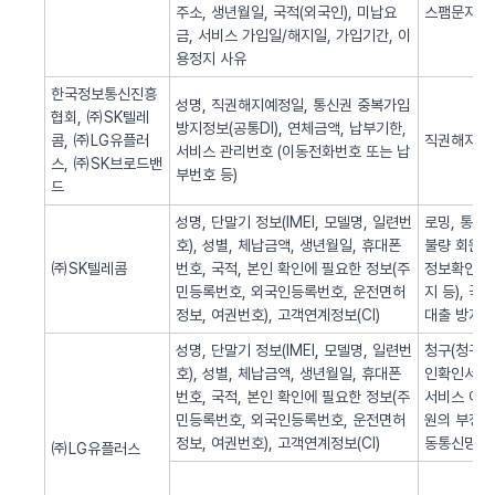
주소, 생년월일, 국적(외국인), 미납요
스팸문자 발
금, 서비스 가입일/해지일, 가입기간, 이
용정지 사유
한국정보통신진흥
성명, 직권해지예정일, 통신권 중복가입
협회, ㈜SK텔레
방지정보(공통DI), 연체금액, 납부기한,
콤, ㈜LG유플러
직권해지 알
서비스 관리번호 (이동전화번호 또는 납
스, ㈜SK브로드밴
부번호 등)
드
성명, 단말기 정보(IMEI, 모델명, 일련번
로밍, 통화
호), 성별, 체납금액, 생년월일, 휴대폰
불량 회원의
㈜SK텔레콤
번호, 국적, 본인 확인에 필요한 정보(주
정보확인, 
민등록번호, 외국인등록번호, 운전면허
지 등), 
정보, 여권번호), 고객연계정보(CI)
대출 방지,
성명, 단말기 정보(IMEI, 모델명, 일련번
청구(청구서 
호), 성별, 체납금액, 생년월일, 휴대폰
인확인서비스
번호, 국적, 본인 확인에 필요한 정보(주
서비스 이용
민등록번호, 외국인등록번호, 운전면허
원의 부정 
정보, 여권번호), 고객연계정보(CI)
동통신망 제
㈜LG유플러스