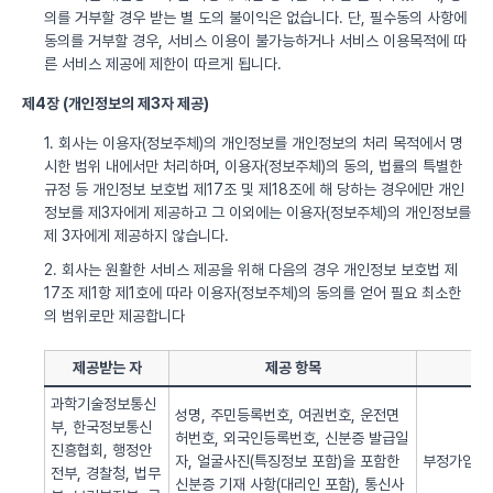
의를 거부할 경우 받는 별 도의 불이익은 없습니다. 단, 필수동의 사항에
동의를 거부할 경우, 서비스 이용이 불가능하거나 서비스 이용목적에 따
른 서비스 제공에 제한이 따르게 됩니다.
제4장 (개인정보의 제3자 제공)
1. 회사는 이용자(정보주체)의 개인정보를 개인정보의 처리 목적에서 명
시한 범위 내에서만 처리하며, 이용자(정보주체)의 동의, 법률의 특별한
규정 등 개인정보 보호법 제17조 및 제18조에 해 당하는 경우에만 개인
정보를 제3자에게 제공하고 그 이외에는 이용자(정보주체)의 개인정보를
제 3자에게 제공하지 않습니다.
2. 회사는 원활한 서비스 제공을 위해 다음의 경우 개인정보 보호법 제
17조 제1항 제1호에 따라 이용자(정보주체)의 동의를 얻어 필요 최소한
의 범위로만 제공합니다
제공받는 자
제공 항목
과학기술정보통신
성명, 주민등록번호, 여권번호, 운전면
부, 한국정보통신
허번호, 외국인등록번호, 신분증 발급일
진흥협회, 행정안
자, 얼굴사진(특징정보 포함)을 포함한
부정가입 방
전부, 경찰청, 법무
신분증 기재 사항(대리인 포함), 통신사