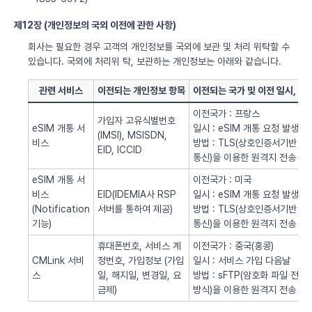
제12장 (개인정보의 국외 이전에 관한 사항)
회사는 필요한 경우 고객의 개인정보를 국외에 보관 및 처리 위탁할 수
있습니다. 국외에 처리위 탁, 보관하는 개인정보는 아래와 같습니다.
관련 서비스
이전되는 개인정보 항목
이전되는 국가 및 이전 일시, 방
이전국가 : 프랑스
가입자 고유식별번호
eSIM 개통 서
일시 : eSIM 개통 요청 발생시
(IMSI), MSISDN,
비스
방법 : TLS(상호인증서기반
EID, ICCID
통신)을 이용한 원격지 전송
eSIM 개통 서
이전국가 : 미국
비스
EID(IDEMIA사 RSP
일시 : eSIM 개통 요청 발생시
(Notification
서버를 통하여 제공)
방법 : TLS(상호인증서기반
기능)
통신)을 이용한 원격지 전송
휴대폰번호, 서비스 계
이전국가 : 중국(홍콩)
CMLink 서비
정번호, 가입정보 (가입
일시 : 서비스 가입 다음날
스
일, 해지일, 변경일, 요
방법 : sFTP(암호화 파일 전송
금제)
방식)을 이용한 원격지 전송