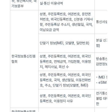
부, 보건복지부, 국
실·통신 이용내역
가보훈부
성명, 주민등록번호, 여권번호, 운전면
허번호, 외국인등록번호, 신분증 기재사
통신사실 
항, 주민등록상 주소지, 생년월일, 국적,
미납요금 금액
분실 신고된
단말기 정보(IMEI, 모델명, 일련번호)
함)
한국정보통신진흥
성명, 주민등록번호, 여권번호, 외국인
방송통신 신
협회
등록번호, 연체금액, 가입현황, 이용정
감면정보 
지, 해지사실, 회선 수
성명, 주민등록번호, 여권번호, 외국인
- IMEI 
등록번호, 국적, 생년월일, 이동전화번
- eSIM 
호, 주소, 단말기 정보(모델명, IMEI)
전기통신역무
성명, 주민등록번호, 여권번호, 외국인
불법 대부광
등록번호, 이용정지 사유
한
한국정보통신진흥