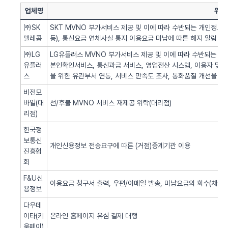
업체명
위탁
㈜SK
SKT MVNO 부가서비스 제공 및 이에 따라 수반되는 개인정보 
텔레콤
등), 통신요금 연체사실 통지 이용요금 미납에 따른 해지 알림 업
㈜LG
LG유플러스 MVNO 부가서비스 제공 및 이에 따라 수반되는 개인
유플러
본인확인서비스, 통신과금 서비스, 영업전산 시스템, 이용자 및 서
스
을 위한 유관부서 연동, 서비스 만족도 조사, 통화품질 개선을 위
비전모
바일(대
선/후불 MVNO 서비스 재제공 위탁(대리점)
리점)
한국정
보통신
개인신용정보 전송요구에 따른 (거점)중계기관 이용
진흥협
회
F&U신
이용요금 청구서 출력, 우편/이메일 발송, 미납요금의 회수(채권추
용정보
다우데
이타(키
온라인 홈페이지 유심 결제 대행
움페이)