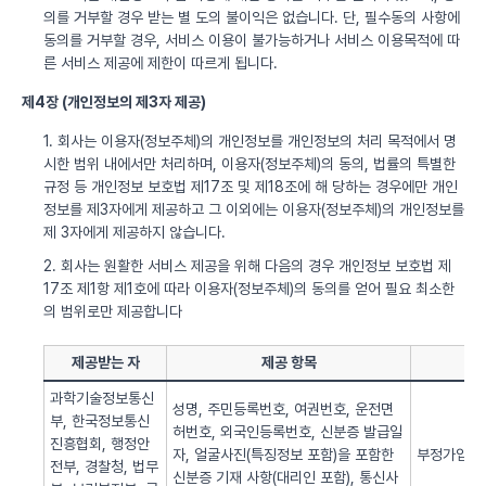
의를 거부할 경우 받는 별 도의 불이익은 없습니다. 단, 필수동의 사항에
동의를 거부할 경우, 서비스 이용이 불가능하거나 서비스 이용목적에 따
른 서비스 제공에 제한이 따르게 됩니다.
제4장 (개인정보의 제3자 제공)
1. 회사는 이용자(정보주체)의 개인정보를 개인정보의 처리 목적에서 명
시한 범위 내에서만 처리하며, 이용자(정보주체)의 동의, 법률의 특별한
규정 등 개인정보 보호법 제17조 및 제18조에 해 당하는 경우에만 개인
정보를 제3자에게 제공하고 그 이외에는 이용자(정보주체)의 개인정보를
제 3자에게 제공하지 않습니다.
2. 회사는 원활한 서비스 제공을 위해 다음의 경우 개인정보 보호법 제
17조 제1항 제1호에 따라 이용자(정보주체)의 동의를 얻어 필요 최소한
의 범위로만 제공합니다
제공받는 자
제공 항목
과학기술정보통신
성명, 주민등록번호, 여권번호, 운전면
부, 한국정보통신
허번호, 외국인등록번호, 신분증 발급일
진흥협회, 행정안
자, 얼굴사진(특징정보 포함)을 포함한
부정가입 방
전부, 경찰청, 법무
신분증 기재 사항(대리인 포함), 통신사