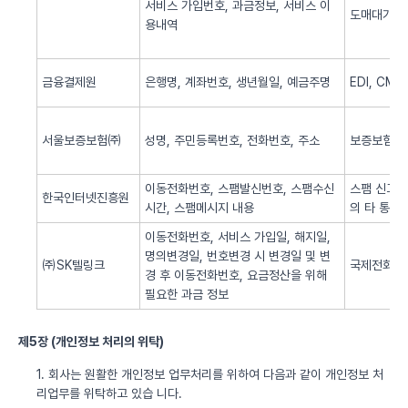
서비스 가입번호, 과금정보, 서비스 이
도매대가 
용내역
금융결제원
은행명, 계좌번호, 생년월일, 예금주명
EDI, CM
서울보증보험㈜
성명, 주민등록번호, 전화번호, 주소
보증보험 
이동전화번호, 스팸발신번호, 스팸수신
스팸 신고 
한국인터넷진흥원
시간, 스팸메시지 내용
의 타 통신
이동전화번호, 서비스 가입일, 해지일,
명의변경일, 번호변경 시 변경일 및 변
㈜SK텔링크
국제전화 서
경 후 이동전화번호, 요금정산을 위해
필요한 과금 정보
제5장 (개인정보 처리의 위탁)
1. 회사는 원활한 개인정보 업무처리를 위하여 다음과 같이 개인정보 처
리업무를 위탁하고 있습 니다.