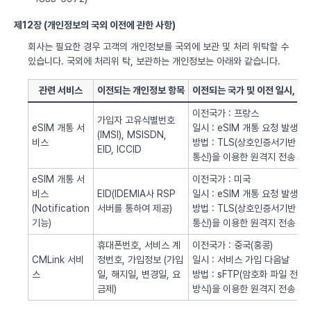
제12장 (개인정보의 국외 이전에 관한 사항)
회사는 필요한 경우 고객의 개인정보를 국외에 보관 및 처리 위탁할 수
있습니다. 국외에 처리위 탁, 보관하는 개인정보는 아래와 같습니다.
관련 서비스
이전되는 개인정보 항목
이전되는 국가 및 이전 일시, 방
이전국가 : 프랑스
가입자 고유식별번호
eSIM 개통 서
일시 : eSIM 개통 요청 발생시
(IMSI), MSISDN,
비스
방법 : TLS(상호인증서기반
EID, ICCID
통신)을 이용한 원격지 전송
eSIM 개통 서
이전국가 : 미국
비스
EID(IDEMIA사 RSP
일시 : eSIM 개통 요청 발생시
(Notification
서버를 통하여 제공)
방법 : TLS(상호인증서기반
기능)
통신)을 이용한 원격지 전송
휴대폰번호, 서비스 계
이전국가 : 중국(홍콩)
CMLink 서비
정번호, 가입정보 (가입
일시 : 서비스 가입 다음날
스
일, 해지일, 변경일, 요
방법 : sFTP(암호화 파일 전송
금제)
방식)을 이용한 원격지 전송