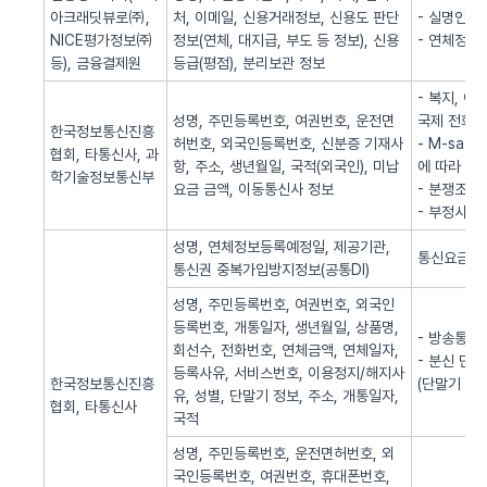
아크래딧뷰로㈜,
처, 이메일, 신용거래정보, 신용도 판단
- 실명인증
NICE평가정보㈜
정보(연체, 대지급, 부도 등 정보), 신용
- 연체정보
등), 금융결제원
등급(평점), 분리보관 정보
- 복지, 
성명, 주민등록번호, 여권번호, 운전면
국제 전화사
한국정보통신진흥
허번호, 외국인등록번호, 신분증 기재사
- M-sa
협회, 타통신사, 과
항, 주소, 생년월일, 국적(외국인), 미납
에 따라 S
학기술정보통신부
요금 금액, 이동통신사 정보
- 분쟁조정
- 부정사용
성명, 연체정보등록예정일, 제공기관,
통신요금 연
통신권 중복가입방지정보(공통DI)
성명, 주민등록번호, 여권번호, 외국인
등록번호, 개통일자, 생년월일, 상품명,
- 방송통신
회선수, 전화번호, 연체금액, 연체일자,
- 분신 단
등록사유, 서비스번호, 이용정지/해지사
한국정보통신진흥
(단말기 분
유, 성별, 단말기 정보, 주소, 개통일자,
협회, 타통신사
국적
성명, 주민등록번호, 운전면허번호, 외
국인등록번호, 여권번호, 휴대폰번호,