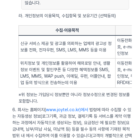
않습니다.
라. 개인정보의 이용목적, 수집항목 및 보유기간 (선택동의)
수집·이용목적
이동전화번호
신규 서비스 제공 및 광고를 의뢰하는 업체의 광고성 정
호, e-ma
보를 전화, 전자우편, SMS, LMS, MMS 등을 이용
인정보
위치정보 및 개인정보를 활용하여 해외로밍 안내, 생활
이동전화번호
정보 이벤트 및 할인쿠폰 등 다양한 혜택정보를 SMS,
호, e-ma
LMS, MMS, WAP push, 이메일, 우편, 어플안내, 팝
인정보, 위치정
업 등의 방식으로 전송하는데 이용
RFID태그 
※위 정보는 가입당시 정보뿐만 아니라 정보수정으로 변경된 정보를
포함합니다.
6. 회사는 홈페이지(
www.joytel.co.kr)에서
법령에 따라 수집할 수 있
는 자동생성 정보(로그기록, 과금 정보, 결제기록 등 서비스를 계약 이행
하는 과정에서 자동적으로 생성되는 정보), 요금정산 에 필요한 정보(요
금내역, 납부/미납 사실, 미납액 등) 등을 필수 동의 사항에 기재된 목적
범위 내 에서 수집하여 이를 이용할 수 있습니다(고객이 개별적으로 선택