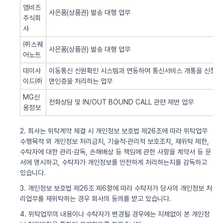
엠비즈
사은품(상품권) 발송 대행 업무
주식회
사
㈜스퀘
사은품(상품권) 발송 대행 업무
어노트
데이사
이동통신 신원확인 시스템과 연동하여 통신서비스 개통을 신청한 
이드㈜
면인증을 처리하는 업무
MG신
전화상담 및 IN/OUT BOUND CALL 관련 제반 업무
용정보
2. 회사는 위탁계약 체결 시 개인정보 보호법 제26조에 따라 위탁업무
수행목적 외 개인정보 처리금지, 기술적·관리적 보호조치, 재위탁 제한,
수탁자에 대한 관리·감독, 손해배상 등 책임에 관한 사항을 계약서 등 문
서에 명시하고, 수탁자가 개인정보를 안전하게 처리하는지를 감독하고
있습니다.
3. 개인정보 보호법 제26조 제6항에 따라 수탁자가 당사의 개인정보 처
리업무를 재위탁하는 경우 회사의 동의를 받고 있습니다.
4. 위탁업무의 내용이나 수탁자가 변경될 경우에는 지체없이 본 개인정