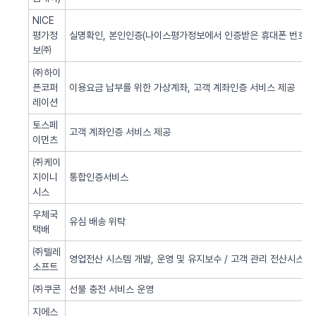
NICE
평가정
실명확인, 본인인증(나이스평가정보에서 인증받은 휴대폰 번호 사
보㈜
㈜하이
픈코퍼
이용요금 납부를 위한 가상계좌, 고객 계좌인증 서비스 제공
레이션
토스페
고객 계좌인증 서비스 제공
이먼츠
㈜케이
지이니
통합인증서비스
시스
우체국
유심 배송 위탁
택배
㈜텔레
영업전산 시스템 개발, 운영 및 유지보수 / 고객 관리 전산시스템 
소프트
㈜쿠콘
선불 충전 서비스 운영
지에스