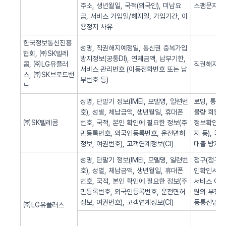
주소, 생년월일, 국적(외국인), 미납요
스팸문자 발
금, 서비스 가입일/해지일, 가입기간, 이
용정지 사유
한국정보통신진흥
성명, 직권해지예정일, 통신권 중복가입
협회, ㈜SK텔레
방지정보(공통DI), 연체금액, 납부기한,
콤, ㈜LG유플러
직권해지 알
서비스 관리번호 (이동전화번호 또는 납
스, ㈜SK브로드밴
부번호 등)
드
성명, 단말기 정보(IMEI, 모델명, 일련번
로밍, 통화
호), 성별, 체납금액, 생년월일, 휴대폰
불량 회원의
㈜SK텔레콤
번호, 국적, 본인 확인에 필요한 정보(주
정보확인, 
민등록번호, 외국인등록번호, 운전면허
지 등), 
정보, 여권번호), 고객연계정보(CI)
대출 방지,
성명, 단말기 정보(IMEI, 모델명, 일련번
청구(청구서 
호), 성별, 체납금액, 생년월일, 휴대폰
인확인서비스
번호, 국적, 본인 확인에 필요한 정보(주
서비스 이용
민등록번호, 외국인등록번호, 운전면허
원의 부정 
정보, 여권번호), 고객연계정보(CI)
동통신망 제
㈜LG유플러스