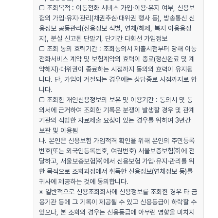
□ 조회목적 : 이동전화 서비스 가입·이용·유지 여부, 신용보
험의 가입·유지·관리(채권추심·대위권 행사 등), 방송통신 신
용정보 공동관리(신용정보 식별, 연체/해제, 복지 이용용정
지), 분실 신고된 단말기, 단기간 다회선 가입정보
□ 조회 동의 효력기간 : 조회동의서 제출시점부터 당해 이동
전화서비스 계약 및 보험계약의 효력이 종료(정산완료 및 계
약해지)·대위권이 종료하는 시점까지 동의의 효력이 유지됩
니다. 단, 가입이 거절되는 경우에는 상담종료 시점까지로 합
니다.
□ 조회한 개인신용정보의 보유 및 이용기간 : 동의서 및 동
의서에 근거하여 조회한 기록은 분쟁이 발생할 경우 및 관계
기관의 적법한 자료제출 요청이 있는 경우를 위하여 3년간
보관 및 이용됨
나. 본인은 신용보험 가입적격 확인을 위해 본인의 주민등록
번호(또는 외국인등록번호, 여권번호) 서울보증보험㈜에 전
달하고, 서울보증보험㈜에서 신용보험 가입·유지·관리를 위
한 목적으로 조회과정에서 취득한 신용정보(연체정보 등)를
귀사에 제공하는 것에 동의합니다.
※ 일반적으로 신용조회회사에 신용정보를 조회한 경우 타 금
융기관 등에 그 기록이 제공될 수 있고 신용등급이 하락할 수
있으나, 본 조회의 경우는 신용등급에 아무런 영향을 미치지