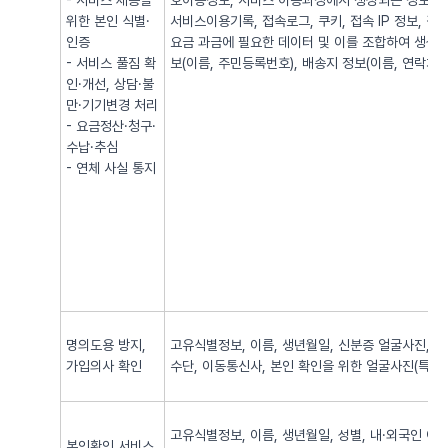
- 서비스 제공을
호이동정보, 서비스 이용과정에서 생성되는 정보(발·
위한 본인 식별·
서비스이용기록, 접속로그, 쿠키, 접속 IP 정보, 
인증
요금 과금에 필요한 데이터 및 이를 조합하여 생성되
- 서비스 풀짐 확
보(이름, 주민등록번호), 배송지 정보(이름, 연락처, 
인·개선, 상담·불
만·기기변경 처리
- 요금정산·청구·
수납·추심
- 연체 사실 통지
명의도용 방지,
고유식별정보, 이름, 생년월일, 신분증 얼굴사진, 신
가입의사 확인
수단, 이동통신사, 본인 확인을 위한 얼굴사진(특징정
고유식별정보, 이름, 생년월일, 성별, 내·외국인 여
본인확인 서비스