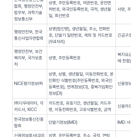
성명, 주민등록번호, 여권번호, 운전면
협회, 행정안전부,
허번호, 외국인등록번호, 국적, 생년월
사망, 주민
법무부, 과학기술
일, 회선번호
정보통신부
성명(법인명), 생년월일, 주소, 전화번
행정안전부, 한국
호, 단말기 일련번호, 계좌 및 카드번호
긴급구조(법
통신사업자연합회
(뒤4자리)
행정안전부, 보건
복지요금 감
복지부, 국가보훈
성명, 주민등록번호
에 한함)
처
성명, 성별, 생년월일, 이동전화번호, 본
인확인 식별번호(주민등록번호, 외국인
NICE평가정보㈜
신용정보 조
등록번호), 연계정보(CI), 중복가입확인
정보(DI)
㈜다우데이타, 각
카드번호, 유효기간, 생년월일, 카드주
신용카드 
카드사, KICC
명, 이동전화번호, 고유식별번호, 금액
한국정보통신진흥
단말기정보(IMEI)
IMEI 사전
협회
신용정보회사(코리
성명, 주민등록번호, 주소, 국적, 연락