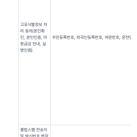
고유식별정보 처
리 동의(본인확
인, 본인인증, 미
주민등록번호, 외국인등록번호, 여권번호, 운전면허번
환급금 안내, 실
명인증)
불법스팸 전송자
및 발신번호 변작