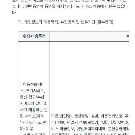
요에 맞는 서비스를 제공하기 위한 ‘선택동의’로 구 분하여 수집하고 있
습니다. 선택동의에 동의를 하지 않더라도 서비스 이용에 제한은 없습니
다.
가. 개인정보의 이용목적, 수집항목 및 보유기간 (필수동의)
수집·이용목적
수집
- 이동전화서비
스, 부가서비스,
통신 청구/수납
서비스와 같이 회
사가 제공하는 관
련 서비스(이하
이름(법인명), 생년월일, 성별, 이동전화번호, 주소, 전
“서비스”라고 한
주) 정보, 단말기 정보(모델명, IMEI, USIM번호, 
다) 제공
비스 과금정보, 단말매매계약내역, 분할상환계약내역