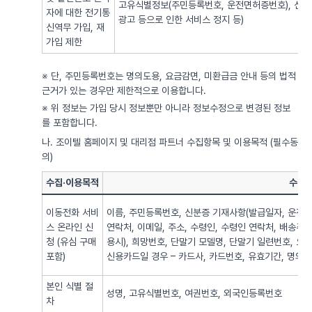
고유식별정보(주민등록번호, 운전면허증번호), 신용
자에 대한 전기통
광고 등으로 인한 서비스 정지 등)
신역무 가입, 재
가입 제한
※ 단, 주민등록번호는 명의도용, 요금감면, 미환급금 안내 등의 법적
근거가 있는 경우만 제한적으로 이용합니다.
※ 위 정보는 가입 당시 정보뿐만 아니라 정보수정으로 변경된 정보
를 포함합니다.
나. 조이텔 홈페이지 및 대리점 파트너 수집항목 및 이용목적 (필수동
의)
수집·이용목적
수집·
이동전화 서비
이름, 주민등록번호, 신분증 기재사항(발급일자, 운전면
스 온라인 신
연락처, 이메일, 주소, 수령인, 수령인 연락처, 배송주
청 (유심 구매
용시), 희망번호, 단말기 모델명, 단말기 일련번호, 요
포함)
신용카드일 경우 – 카드사, 카드번호, 유효기간, 명의자),
본인 식별 절
성명, 고유식별번호, 여권번호, 외국인등록번호
차