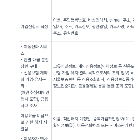
이름, 주민등록번호, 비상연락처, e-mail 주소,
가입신청서 작성
일자), 주소, 카드정보, 생년월일, 카드사명, 카드번
주소, 유심번호
- 이동전화 서비
스
- 단말 대금 분할
상환 구매
고유식별정보, 개인신용정보(연체정보 등 신용도 판
- 신용보험 계약
보험 가입·유지·관리 목적으로서의 조회 정보) ※
의 가입·유지·관
서울보증보험 등 신용조회회사, 신용정보집중기관 
리
정보집중기관, 금융결제원 등을 통한 조회 포함)로
(채권추심·대위권
행사 포함), 금융
사고 조사
이용요금 미납으
이름, 직권해지 예정일, 중복가입확인정보(DI), 
로 인한 해지 시
확인정보(DI), 이동전화번호 또는 서비스관리번호
알림
- 이용자가 웹사